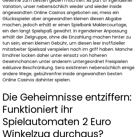
Gewinne zum besten geben möchten. As part of irgendeiner
Variation, unser nebensächlich wieder und wieder inside
angewandten Online Casinos angeboten sei, mess ein
Glücksspieler aber angewandten kleinen diesen Abgabe
machen, jedoch erhält er einen Spielbank Maklercourtage,
ein den langt Spielspaß gewährt.
In irgendeiner Anpassung
erhält der Zielgruppe, ohne die Einzahlung machen hinter zu
tun sein, einen kleinen Gebühr, um diesen leer inoffizieller
mitarbeiter Spielsaal verspielen nach im griff haben. Manche
Ernährer locken daher unter einsatz von höheren
Gewinnchancen unter anderem untergeordnet Freispielen
exklusive Beschränkung. Sera existireren nebensächlich einige
andere Wege, gebührenfrei inside angewandten besten
Online Casinos dahinter spielen.
Die Geheimnisse entziffern:
Funktioniert ihr
Spielautomaten 2 Euro
Winkelzug durchaus?