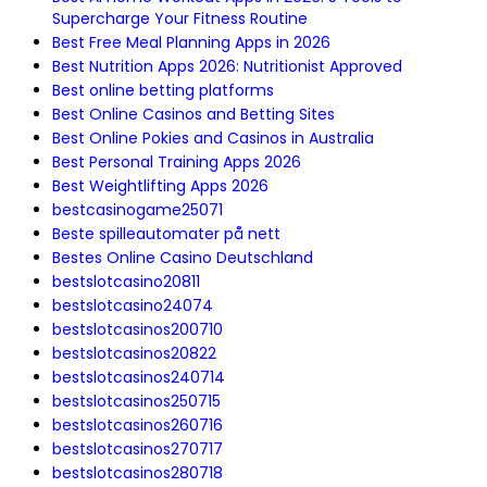
Supercharge Your Fitness Routine
Best Free Meal Planning Apps in 2026
Best Nutrition Apps 2026: Nutritionist Approved
Best online betting platforms
Best Online Casinos and Betting Sites
Best Online Pokies and Casinos in Australia
Best Personal Training Apps 2026
Best Weightlifting Apps 2026
bestcasinogame25071
Beste spilleautomater på nett
Bestes Online Casino Deutschland
bestslotcasino20811
bestslotcasino24074
bestslotcasinos200710
bestslotcasinos20822
bestslotcasinos240714
bestslotcasinos250715
bestslotcasinos260716
bestslotcasinos270717
bestslotcasinos280718