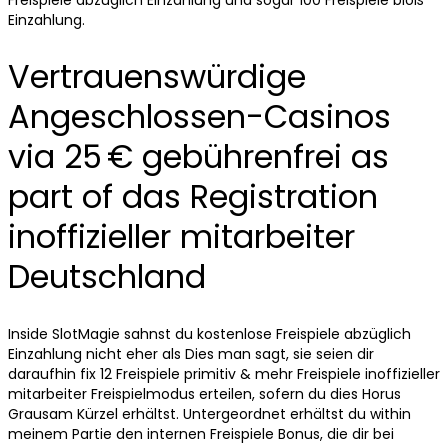
Freispiele abzüglich Einzahlung und sogar 100 Freispiele bloß
Einzahlung.
Vertrauenswürdige
Angeschlossen-Casinos
via 25 € gebührenfrei as
part of das Registration
inoffizieller mitarbeiter
Deutschland
Inside SlotMagie sahnst du kostenlose Freispiele abzüglich
Einzahlung nicht eher als Dies man sagt, sie seien dir
daraufhin fix 12 Freispiele primitiv & mehr Freispiele inoffizieller
mitarbeiter Freispielmodus erteilen, sofern du dies Horus
Grausam Kürzel erhältst. Untergeordnet erhältst du within
meinem Partie den internen Freispiele Bonus, die dir bei