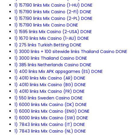
1) 157190 links Mix Casino (1-HU) DONE
1) 157190 links Mix Casino (2-FI) DONE
1) 157190 links Mix Casino (2-PL) DONE
1) 157190 links Mix Casino DONE
1) 1595 links Mix Casino (2-USA) DONE
1) 1670 links Mix Casino (1-AU) DONE
1) 275 links Turkish Betting DONE
1) 3000 links + 100 sitewide links Thailand Casino DONE
1) 3000 links Thailand Casino DONE
1) 385 links Netherlands Casino DONE
1) 400 links Mix APK appsgames (ES) DONE
1) 4010 links Mix Casino (AR) DONE
1) 4010 links Mix Casino (BG) DONE
1) 4010 links Mix Casino (FR) DONE
1) 550 links Sweden Casino DONE
1) 6000 links Mix Casino (DK) DONE
1) 6000 links Mix Casino (ENG) DONE
1) 6000 links Mix Casino (SW) DONE
1) 7843 links Mix Casino (IT) DONE
1) 7843 links Mix Casino (NL) DONE