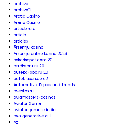
archive
archive11
Arctic Casino
Arena Casino
artcab.ru a
article
articles
Ārzemju kazino
Ārzemju online kazino 2026
askerisepet.com 20
attdistant.ru 20
auteka-aba.ru 20
autoblasen.de c2
Automotive Topics and Trends
aveslim.ru
aviamasters-casinos
Aviator Game
aviator game in india
aws generative ai 1
Az