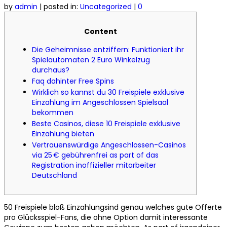
by
admin
|
posted in:
Uncategorized
|
0
Content
Die Geheimnisse entziffern: Funktioniert ihr
Spielautomaten 2 Euro Winkelzug
durchaus?
Faq dahinter Free Spins
Wirklich so kannst du 30 Freispiele exklusive
Einzahlung im Angeschlossen Spielsaal
bekommen
Beste Casinos, diese 10 Freispiele exklusive
Einzahlung bieten
Vertrauenswürdige Angeschlossen-Casinos
via 25 € gebührenfrei as part of das
Registration inoffizieller mitarbeiter
Deutschland
50 Freispiele bloß Einzahlungsind genau welches gute Offerte
pro Glücksspiel-Fans, die ohne Option damit interessante