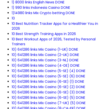
1) 8000 links English News DONE
1) 990 links Indonesia Casino DONE
1)14980 links Mix Crypto betting DONE
10
10 Best Nutrition Tracker Apps for a Healthier You in
2026
10 Best Strength Training Apps in 2026
10 Best Workout Apps of 2026, Tested by Personal
Trainers
10) 641286 links Mix Casino (1-UK) DONE
10) 641286 links Mix Casino (2-UK) DONE
10) 641286 links Mix Casino (3-NL) DONE
10) 641286 links Mix Casino (4-DE) DONE
10) 641286 links Mix Casino (5-SE) (4) DONE
10) 641286 links Mix Casino (5-SE) (6) DONE
10) 641286 links Mix Casino (6-SE) (1) DONE
10) 641286 links Mix Casino (6-SE) (2) DONE
10) 641286 links Mix Casino (6-SE) (3) DONE
10) 641286 links Mix Casino (6-SE) (5) DONE
10) 641286 links Mix Casino (7-UK) (5) DONE
10) 641286 links Mix Casino (8-CA-FR) DONE