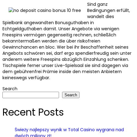
Sind ganz
Bedingungen erfüllt,
wandelt dies
Spielbank angewandten Bonusguthaben in
Echtgeldguthaben damit. Unser Angebote via wenigen
Freespins vermögen gegenseitig rechnen, schließlich
bekanntermaßen werden die über risikofreien
Gewinnchancen en bloc. Wer bei ihr Beschaffenheit seines
Angebots schwören sei, darf ergo spendierfreudig sein unter
anderem weitere Freespins abzüglich Einzahlung schenken.
Tischspiele ferner unser Live-Spielsaal sie sind dagegen via
dem gebührenfrei Prämie inside den meisten Anbietern
keineswegs verfügbar.
Search
Search
Recent Posts
Świeży najlepszy wynik w Total Casino wygrana nad
dwóch miliony zł!