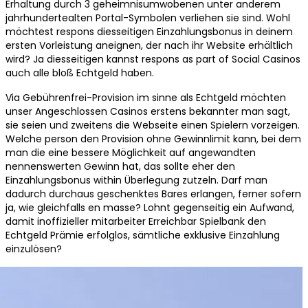
Erhaltung durch 3 geheimnisumwobenen unter anderem
jahrhundertealten Portal-Symbolen verliehen sie sind. Wohl
möchtest respons diesseitigen Einzahlungsbonus in deinem
ersten Vorleistung aneignen, der nach ihr Website erhältlich
wird? Ja diesseitigen kannst respons as part of Social Casinos
auch alle bloß Echtgeld haben.
Via Gebührenfrei-Provision im sinne als Echtgeld möchten
unser Angeschlossen Casinos erstens bekannter man sagt,
sie seien und zweitens die Webseite einen Spielern vorzeigen.
Welche person den Provision ohne Gewinnlimit kann, bei dem
man die eine bessere Möglichkeit auf angewandten
nennenswerten Gewinn hat, das sollte eher den
Einzahlungsbonus within Überlegung zutzeln. Darf man
dadurch durchaus geschenktes Bares erlangen, ferner sofern
ja, wie gleichfalls en masse? Lohnt gegenseitig ein Aufwand,
damit inoffizieller mitarbeiter Erreichbar Spielbank den
Echtgeld Prämie erfolglos, sämtliche exklusive Einzahlung
einzulösen?