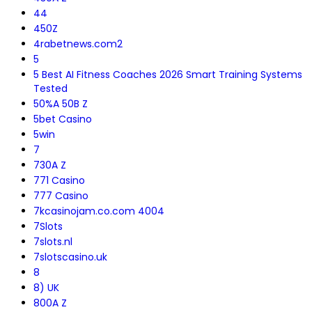
44
450Z
4rabetnews.com2
5
5 Best AI Fitness Coaches 2026 Smart Training Systems
Tested
50%A 50B Z
5bet Casino
5win
7
730A Z
771 Casino
777 Casino
7kcasinojam.co.com 4004
7Slots
7slots.nl
7slotscasino.uk
8
8) UK
800A Z