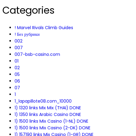
Categories
! Marvel Rivals Climb Guides
! Без рубрики
002
007
007-bsb-casino.com
01
02
05
06
07
1
1_lapapillote08.com_10000
1) 1320 links Mix Mix (THAI) DONE
1) 1350 links Arabic Casino DONE
1) 1500 links Mix Casino (1-NL) DONE
1) 1500 links Mix Casino (2-DK) DONE
1) 157190 links Mix Casino (1-GR) DONE