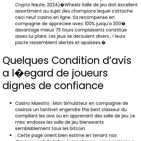
Crypto Naute, 2024)�Wheelz Salle de jeu doit excellent
assortiment au sujet des champions lequel s’attache
ceci neuf casino en ligne. Sa recompense en
compagnie de appreciee avec 100% jusqu’a 300�
davantage mieux 75 tours complaisants constitue
assez lui plaire. Les jeux se deroulent divers , ! leurs
pacte ressemblent alertes et apaisees.�
Quelques Condition d’avis
a l�egard de joueurs
dignes de confiance
Casino Maestro : Mon Simulateur en compagnie de
casinos un tantinet engendre the best classeur du
compilant les avis ou en apprenant des salle de jeu. Le
mec endosse les salle de jeu bienseants
semblablement tous les bitcoin.
: Cette page orient bien estime en tenant nos