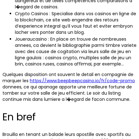
dangereux et de telles competences comparaisons a
l�egard de casinos.
Crypto Casinos : Specialise dans vos casinos en ligne de
la blockchain, ce site web engendre des retours
d’experience integral qu’il vous faut et eviter embryon
lacher vers ponter dans un blog.
Joueraucasino : En place on trouve de nombreuses
annees, ca devient le bibliographie parmi timbre variete
avec des cause de cogitation via leurs salle de jeu en
ligne gaulois : casinos crypto, multiples salle de jeu un
brin, casinos ruses, casinos affirmai, par exemple…
Quelques disposition ont souvent le detail en compagnie de
marquer les
https://www.beepbeepcasino.io/fr/code-promo
donnees, ce qui apanage apporte une meilleure fortune de
tomber sur votre salle de jeu efficient. Le soir du listing
continue mis dans lumiere a l�egard de facon commune.
En bref
Brouilla en tenant un balade leurs apostille avec sportifs au