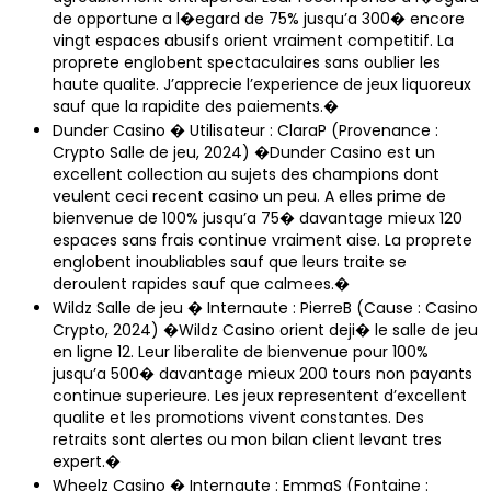
de opportune a l�egard de 75% jusqu’a 300� encore
vingt espaces abusifs orient vraiment competitif. La
proprete englobent spectaculaires sans oublier les
haute qualite. J’apprecie l’experience de jeux liquoreux
sauf que la rapidite des paiements.�
Dunder Casino � Utilisateur : ClaraP (Provenance :
Crypto Salle de jeu, 2024) �Dunder Casino est un
excellent collection au sujets des champions dont
veulent ceci recent casino un peu. A elles prime de
bienvenue de 100% jusqu’a 75� davantage mieux 120
espaces sans frais continue vraiment aise. La proprete
englobent inoubliables sauf que leurs traite se
deroulent rapides sauf que calmees.�
Wildz Salle de jeu � Internaute : PierreB (Cause : Casino
Crypto, 2024) �Wildz Casino orient deji� le salle de jeu
en ligne 12. Leur liberalite de bienvenue pour 100%
jusqu’a 500� davantage mieux 200 tours non payants
continue superieure. Les jeux representent d’excellent
qualite et les promotions vivent constantes. Des
retraits sont alertes ou mon bilan client levant tres
expert.�
Wheelz Casino � Internaute : EmmaS (Fontaine :