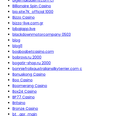
bigemakademi.com c1
Billionaire Spin Casino
bio.site7K_official 1000
Bizzo Casino
bizzo-live.com.gr
bjbajiapp.live
blackdownmotorcompany 0503
blog
blog11
boaboabetcasino.com
bobrovs.ru 2000
bogatir-shop.ru 2000
bonniefrolixaustraliansilkyterrier.com c
Bonuskong Casino
Boo Casino
Boomerang Casino
Box24 Casino
BP77 Casino
Britsino
Bronze Casino
bt_,apr_main