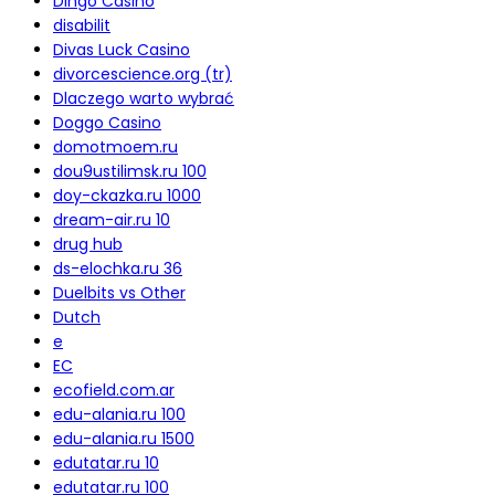
Dingo Casino
disabilit
Divas Luck Casino
divorcescience.org (tr)
Dlaczego warto wybrać
Doggo Casino
domotmoem.ru
dou9ustilimsk.ru 100
doy-ckazka.ru 1000
dream-air.ru 10
drug hub
ds-elochka.ru 36
Duelbits vs Other
Dutch
e
EC
ecofield.com.ar
edu-alania.ru 100
edu-alania.ru 1500
edutatar.ru 10
edutatar.ru 100