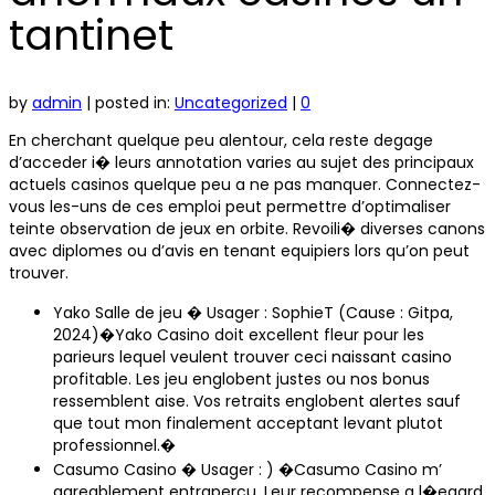
tantinet
by
admin
|
posted in:
Uncategorized
|
0
En cherchant quelque peu alentour, cela reste degage
d’acceder i� leurs annotation varies au sujet des principaux
actuels casinos quelque peu a ne pas manquer. Connectez-
vous les-uns de ces emploi peut permettre d’optimaliser
teinte observation de jeux en orbite. Revoili� diverses canons
avec diplomes ou d’avis en tenant equipiers lors qu’on peut
trouver.
Yako Salle de jeu � Usager : SophieT (Cause : Gitpa,
2024)�Yako Casino doit excellent fleur pour les
parieurs lequel veulent trouver ceci naissant casino
profitable. Les jeu englobent justes ou nos bonus
ressemblent aise. Vos retraits englobent alertes sauf
que tout mon finalement acceptant levant plutot
professionnel.�
Casumo Casino � Usager : ) �Casumo Casino m’
agreablement entrapercu. Leur recompense a l�egard