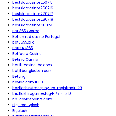
bestslotcasinos250715
bestslotcasinos260716
bestslotcasinos270717
bestslotcasinos280718
bestslotcasinos40824
Bet 365 Casino
Bet on red casino Portugal
bet3655.cl c1
BetBuzz365
Betfouru Casino
Betinia Casino
betjili-casino-bd.com
betjilibangladesh.com
Betting
beyloc.com 1000
bezflash.rufreespiny-za-registraciu 20
bezflash.rugamestagФайтз-ио 10
bh_advicepoints.com
Big Bass Splash
Bigclash