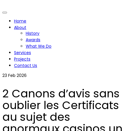
Home
About
History
Awards
What We Do
Services
Projects
Contact Us
23
Feb 2026
2 Canons d’avis sans
oublier les Certificats
au sujet des
anormaux casinos un