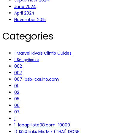
June 2024
April 2024
November 2015
Categories
! Marvel Rivals Climb Guides
! Без рубрики
002
007
007-bsb-casino.com
01
02
05
06
07
1
1_lapapillote08.com_10000
1) 1320 links Mix Mix (THAI) DONE