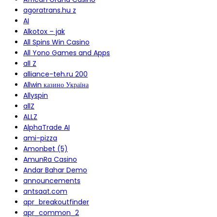
agoratrans.hu z
AI
Alkotox – jak
All Spins Win Casino
All Yono Games and Apps
all Z
alliance-teh.ru 200
Allwin казино Україна
Allyspin
allZ
ALLZ
AlphaTrade AI
ami-pizza
Amonbet (5)
AmunRa Casino
Andar Bahar Demo
announcements
antsaat.com
apr_breakoutfinder
apr_common_2