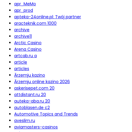
apr_MeMo
apr_prod
apteka-24online.pl: Twój partner
aracteknik.com 1000
archive
archive11
Arctic Casino
Arena Casino
artcab.ru a
article
articles
Ārzemju kazino
Ārzemju online kazino 2026
askerisepet.com 20
attdistant.ru 20
auteka-aba.ru 20
autoblasen.de c2
Automotive Topics and Trends
aveslim.ru
aviamasters-casinos