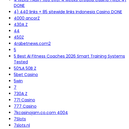
DONE
4) 440 links + 85 sitewide links Indonesia Casino DONE
4000 ancorZ
430A Z
44
450Z
4rabetnews.com2
5
5 Best AI Fitness Coaches 2026 Smart Training Systems
Tested
50%A 50B Z
5bet Casino
5win
7
730A Z
771 Casino
777 Casino
7kcasinojam.co.com 4004
7Slots
7slots.nl