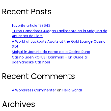
Recent Posts
favorite article 193642
Turbo Ganadores Juegan Fácilmente en la Máquina de
Apuestas de Slots
A World of Jackpots Awaits at the Gold Lounge Casino
Slot
Maiștri în Jocurile de noroc de la Casino Runa
Casino uden ROFUS i Danmark – En Guide til
Udenlandske Casinoer
Recent Comments
A WordPress Commenter
on
Hello world!
Archives