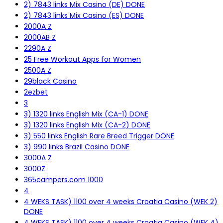
2) 7843 links Mix Casino (DE) DONE
2) 7843 links Mix Casino (ES) DONE
2000A Z
2000AB Z
2290A Z
25 Free Workout Apps for Women
2500A Z
29black Casino
2ezbet
3
3) 1320 links English Mix (CA-1) DONE
3) 1320 links English Mix (CA-2) DONE
3) 550 links English Rare Breed Trigger DONE
3) 990 links Brazil Casino DONE
3000A Z
3000Z
365campers.com 1000
4
4 WEKS TASK) 1100 over 4 weeks Croatia Casino (WEK 2)
DONE
4 WEKS TASK) 1100 over 4 weeks Croatia Casino (WEK 4)