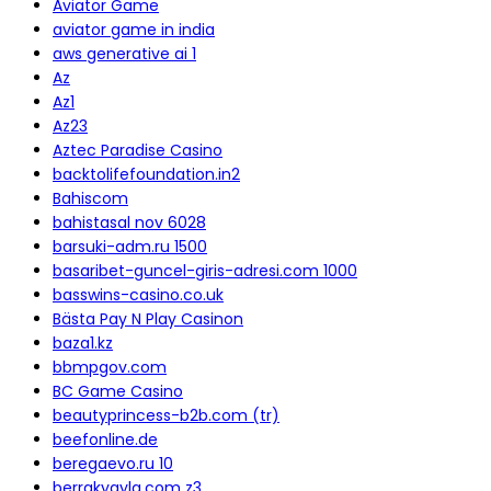
Aviator Game
aviator game in india
aws generative ai 1
Az
Az1
Az23
Aztec Paradise Casino
backtolifefoundation.in2
Bahiscom
bahistasal nov 6028
barsuki-adm.ru 1500
basaribet-guncel-giris-adresi.com 1000
basswins-casino.co.uk
Bästa Pay N Play Casinon
baza1.kz
bbmpgov.com
BC Game Casino
beautyprincess-b2b.com (tr)
beefonline.de
beregaevo.ru 10
berrakyayla.com z3