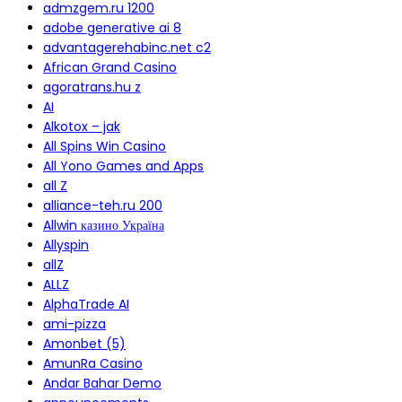
admzgem.ru 1200
adobe generative ai 8
advantagerehabinc.net c2
African Grand Casino
agoratrans.hu z
AI
Alkotox – jak
All Spins Win Casino
All Yono Games and Apps
all Z
alliance-teh.ru 200
Allwin казино Україна
Allyspin
allZ
ALLZ
AlphaTrade AI
ami-pizza
Amonbet (5)
AmunRa Casino
Andar Bahar Demo