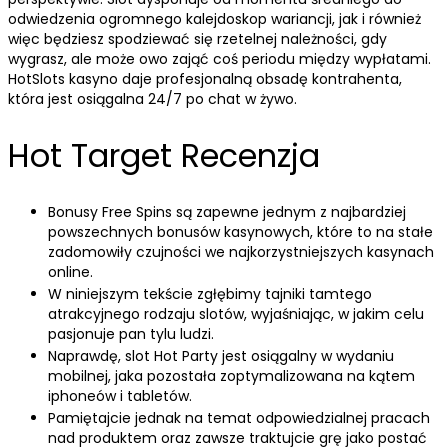
odwiedzenia ogromnego kalejdoskop wariancji, jak i również
więc będziesz spodziewać się rzetelnej należności, gdy
wygrasz, ale może owo zająć coś periodu między wypłatami.
HotSlots kasyno daje profesjonalną obsadę kontrahenta,
która jest osiągalna 24/7 po chat w żywo.
Hot Target Recenzja
Bonusy Free Spins są zapewne jednym z najbardziej
powszechnych bonusów kasynowych, które to na stałe
zadomowiły czujności we najkorzystniejszych kasynach
online.
W niniejszym tekście zgłębimy tajniki tamtego
atrakcyjnego rodzaju slotów, wyjaśniając, w jakim celu
pasjonuje pan tylu ludzi.
Naprawdę, slot Hot Party jest osiągalny w wydaniu
mobilnej, jaka pozostała zoptymalizowana na kątem
iphoneów i tabletów.
Pamiętajcie jednak na temat odpowiedzialnej pracach
nad produktem oraz zawsze traktujcie grę jako postać