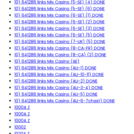
10) 641286 links Mix Casino (5-SE) (4) DONE
10) 641286 links Mix Casino (5-SE) (6) DONE
10) 641286 links Mix Casino (6-SE) (1) DONE
10) 641286 links Mix Casino (6-SE) (2) DONE
10) 641286 links Mix Casino (6-SE) (3) DONE
10) 641286 links Mix Casino (6-SE) (5) DONE
10) 641286 links Mix Casino (7-UK) (5) DONE
10) 641286 links Mix Casino (8-CA-FR) DONE
10) 641286 links Mix Casino (8-CA) (2) DONE
10) 641286 links Mix Casino (AE)
10) 641286 links Mix Casino (AU-1) DONE
10) 641286 links Mix Casino (AU-10-11) DONE
10) 641286 links Mix Casino (AU-2) DONE
10) 641286 links Mix Casino (AU-3-4) DONE
10) 641286 links Mix Casino (AU-5) DONE
10) 641286 links Mix Casino (AU-6-7chast) DONE
1000A Z
1000A Z
1000A Z
1000Z
1020A Z