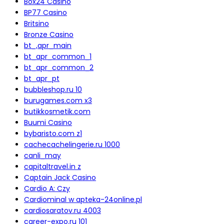
Box24 Casino
BP77 Casino
Britsino
Bronze Casino
bt_,apr_main
bt_apr_common_1
bt_apr_common_2
bt_apr_pt
bubbleshop.ru 10
burugames.com x3
butikkosmetik.com
Buumi Casino
bybaristo.com z1
cachecachelingerie.ru 1000
canli_may
capitaltravel.in z
Captain Jack Casino
Cardio A: Czy
Cardiominal w apteka-24online.pl
cardiosaratov.ru 4003
career-expo.ru 101