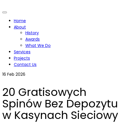
Home
About
History
Awards
What We Do
Services
Projects
Contact Us
16
Feb 2026
20 Gratisowych
Spinów Bez Depozytu
w Kasynach Sieciowy