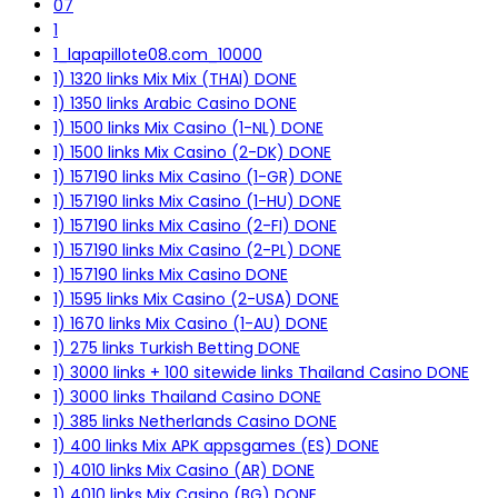
07
1
1_lapapillote08.com_10000
1) 1320 links Mix Mix (THAI) DONE
1) 1350 links Arabic Casino DONE
1) 1500 links Mix Casino (1-NL) DONE
1) 1500 links Mix Casino (2-DK) DONE
1) 157190 links Mix Casino (1-GR) DONE
1) 157190 links Mix Casino (1-HU) DONE
1) 157190 links Mix Casino (2-FI) DONE
1) 157190 links Mix Casino (2-PL) DONE
1) 157190 links Mix Casino DONE
1) 1595 links Mix Casino (2-USA) DONE
1) 1670 links Mix Casino (1-AU) DONE
1) 275 links Turkish Betting DONE
1) 3000 links + 100 sitewide links Thailand Casino DONE
1) 3000 links Thailand Casino DONE
1) 385 links Netherlands Casino DONE
1) 400 links Mix APK appsgames (ES) DONE
1) 4010 links Mix Casino (AR) DONE
1) 4010 links Mix Casino (BG) DONE