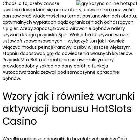
Chodzi o to, ażeby zawsze
uważnie dowiedzieć się nakaz oferty, bowiem ma możliwość
pan zawierać wiadomości na temat postanowieniach obrotu,
optymalnych wypłatach bądź ograniczeniach odnoszących
się gier. Ażeby zapoczątkować wirowanie bębnów należy
używać dużego przycisku Spin. Wolno także używać wraz z
ustawień zaawansowanych – wyłączyć ton jak i również
włączyć modus pełnoekranowy, ażeby w jeszcze większym
stopniu dopasować grę do odwiedzenia własnych kryteriów.
Przycisk Max Bet momentalnie ustawi maksymalny
prawdopodobny zakład na dany obrót, a funkcja
Autoodtwarzania zezwoli pod samoczynne obracanie
bębnów.
Wzory jak i również warunki
aktywacji bonusu HotSlots
Casino
Wszelkie najlepsze odnośniki do bezpłatnych spinów Coin