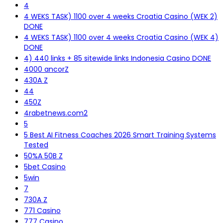
4
4 WEKS TASK) 1100 over 4 weeks Croatia Casino (WEK 2)
DONE
4 WEKS TASK) 1100 over 4 weeks Croatia Casino (WEK 4)
DONE
4) 440 links + 85 sitewide links Indonesia Casino DONE
4000 ancorZ
430A Z
44
450Z
4rabetnews.com2
5
5 Best AI Fitness Coaches 2026 Smart Training Systems
Tested
50%A 50B Z
5bet Casino
5win
7
730A Z
771 Casino
777 Casino