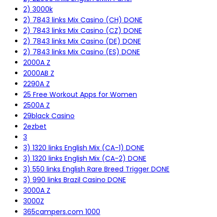
2) 3000k
2) 7843 links Mix Casino (CH) DONE
2) 7843 links Mix Casino (CZ) DONE
2) 7843 links Mix Casino (DE) DONE
2) 7843 links Mix Casino (ES) DONE
2000A Z
2000AB Z
2290A Z
25 Free Workout Apps for Women
2500A Z
29black Casino
2ezbet
3
3) 1320 links English Mix (CA-1) DONE
3) 1320 links English Mix (CA-2) DONE
3) 550 links English Rare Breed Trigger DONE
3) 990 links Brazil Casino DONE
3000A Z
3000Z
365campers.com 1000