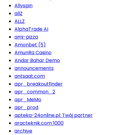
Allyspin
allZ
ALLZ
AlphaTrade AI
ami-pizza
Amonbet (5)
AmunRa Casino
Andar Bahar Demo
announcements
antsaat.com
apr_breakoutfinder
apr_common_2
apr_MeMo
apr_prod
apteka-24online.pl: Twój partner
aracteknik.com 1000
archive