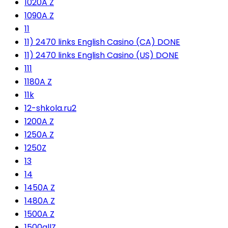
1020A Z
1090A Z
11
11) 2470 links English Casino (CA) DONE
11) 2470 links English Casino (US) DONE
111
1180A Z
11k
12-shkola.ru2
1200A Z
1250A Z
1250Z
13
14
1450A Z
1480A Z
1500A Z
1500allZ