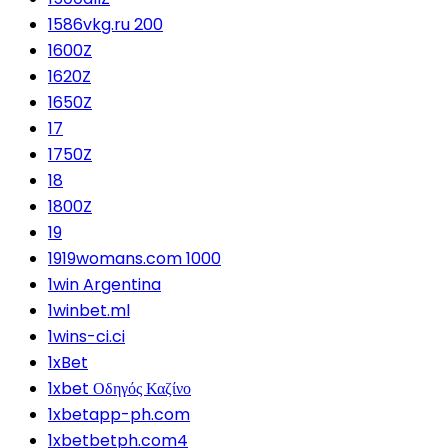
1586vkg.ru 200
1600Z
1620Z
1650Z
17
1750Z
18
1800Z
19
1919womans.com 1000
1win Argentina
1winbet.ml
1wins-ci.ci
1xBet
1xbet Οδηγός Καζίνο
1xbetapp-ph.com
1xbetbetph.com4