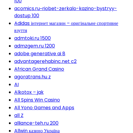
100
acomics.ru~riobet-zerkalo-kazino-bystryy-
dostup 100
Adidas інтернет магазин – оригінальне спортивне
взуття
admtoki.ru 1500
admzgem.ru 1200
adobe generative ai 8
advantagerehabinc.net c2
African Grand Casino
agoratrans.hu z
AI
Alkotox – jak
All Spins Win Casino
All Yono Games and Apps
all Z
alliance-teh.ru 200
Allwin казино Україна