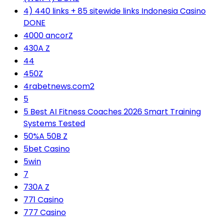
4) 440 links + 85 sitewide links Indonesia Casino
DONE
4000 ancorZ
430A Z
44
450Z
4rabetnews.com2
5
5 Best AI Fitness Coaches 2026 Smart Training
Systems Tested
50%A 50B Z
5bet Casino
5win
7
730A Z
771 Casino
777 Casino