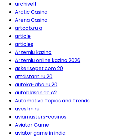
archive11
Arctic Casino
Arena Casino
artcab.ru a
article
articles
Ārzemju kazino
Ārzemju online kazino 2026
askerisepet.com 20
attdistant.ru 20
auteka-aba.ru 20
autoblasen.de c2
Automotive Topics and Trends
aveslim.ru
aviamasters-casinos
Aviator Game
aviator game in india