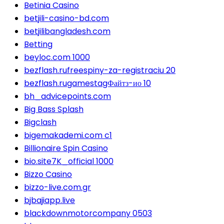
Betinia Casino
betjili-casino-bd.com
betjilibangladesh.com
Betting
beyloc.com 1000
bezflash.rufreespiny-za-registraciu 20
bezflash.rugamestagФайтз-ио 10
bh_advicepoints.com
Big Bass Splash
Bigclash
bigemakademi.com c1
Billionaire Spin Casino
bio.site7K_official 1000
Bizzo Casino
bizzo-live.com.gr
bjbajiapp.live
blackdownmotorcompany 0503