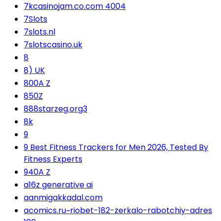
7kcasinojam.co.com 4004
7Slots
7slots.nl
7slotscasino.uk
8
8) UK
800A Z
850Z
888starzeg.org3
8k
9
9 Best Fitness Trackers for Men 2026, Tested By
Fitness Experts
940A Z
a16z generative ai
aanmigakkadal.com
acomics.ru~riobet-182-zerkalo-rabotchiy-adres