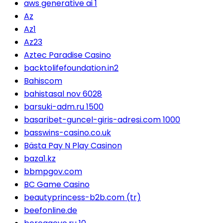
aws generative ai 1
Az
Az1
Az23
Aztec Paradise Casino
backtolifefoundation.in2
Bahiscom
bahistasal nov 6028
barsuki-adm.ru 1500
basaribet-guncel-giris-adresi.com 1000
basswins-casino.co.uk
Bästa Pay N Play Casinon
baza1.kz
bbmpgov.com
BC Game Casino
beautyprincess-b2b.com (tr)
beefonline.de