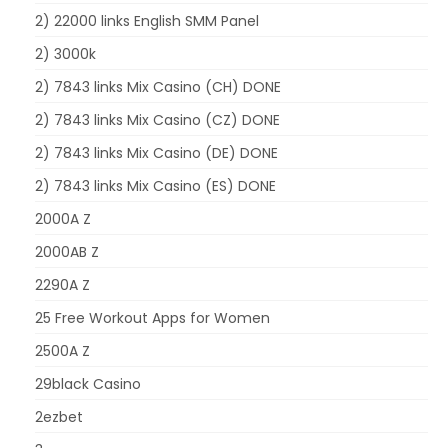
2) 22000 links English SMM Panel
2) 3000k
2) 7843 links Mix Casino (CH) DONE
2) 7843 links Mix Casino (CZ) DONE
2) 7843 links Mix Casino (DE) DONE
2) 7843 links Mix Casino (ES) DONE
2000A Z
2000AB Z
2290A Z
25 Free Workout Apps for Women
2500A Z
29black Casino
2ezbet