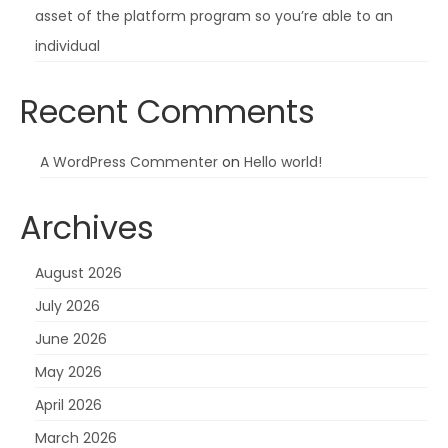
asset of the platform program so you’re able to an
individual
Recent Comments
A WordPress Commenter
on
Hello world!
Archives
August 2026
July 2026
June 2026
May 2026
April 2026
March 2026