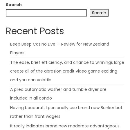
Search
Search
Recent Posts
Beep Beep Casino Live — Review for New Zealand
Players
The ease, brief efficiency, and chance to winnings large
create all of the abrasion credit video game exciting
and you can volatile
A piled automatic washer and tumble dryer are
included in all condo
Having baccarat, I personally use brand new Banker bet
rather than front wagers
It really indicates brand new moderate advantageous