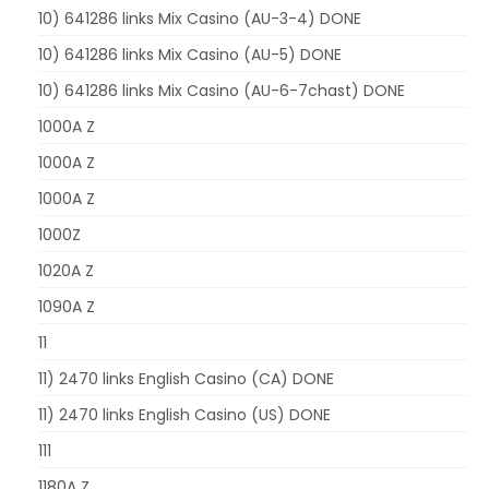
10) 641286 links Mix Casino (AU-3-4) DONE
10) 641286 links Mix Casino (AU-5) DONE
10) 641286 links Mix Casino (AU-6-7chast) DONE
1000A Z
1000A Z
1000A Z
1000Z
1020A Z
1090A Z
11
11) 2470 links English Casino (CA) DONE
11) 2470 links English Casino (US) DONE
111
1180A Z