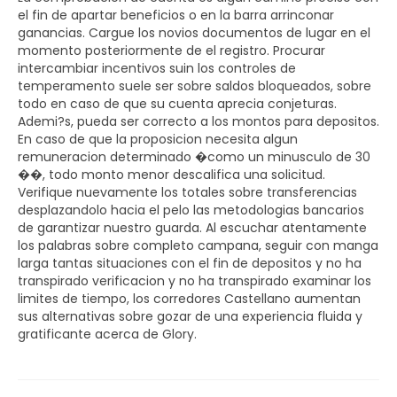
el fin de apartar beneficios o en la barra arrinconar
ganancias. Cargue los novios documentos de lugar en el
momento posteriormente de el registro. Procurar
intercambiar incentivos suin los controles de
temperamento suele ser sobre saldos bloqueados, sobre
todo en caso de que su cuenta aprecia conjeturas.
Ademi?s, pueda ser correcto a los montos para depositos.
En caso de que la proposicion necesita algun
remuneracion determinado �como un minusculo de 30
��, todo monto menor descalifica una solicitud.
Verifique nuevamente los totales sobre transferencias
desplazandolo hacia el pelo las metodologias bancarios
de garantizar nuestro guarda. Al escuchar atentamente
los palabras sobre completo campana, seguir con manga
larga tantas situaciones con el fin de depositos y no ha
transpirado verificacion y no ha transpirado examinar los
limites de tiempo, los corredores Castellano aumentan
sus alternativas sobre gozar de una experiencia fluida y
gratificante acerca de Glory.