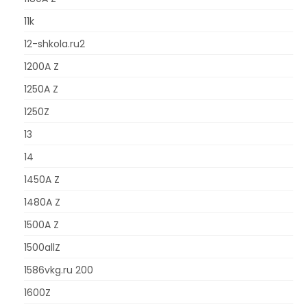
11k
12-shkola.ru2
1200A Z
1250A Z
1250Z
13
14
1450A Z
1480A Z
1500A Z
1500allZ
1586vkg.ru 200
1600Z