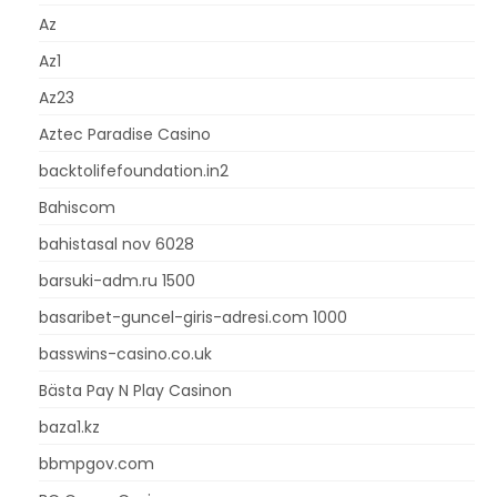
Az
Az1
Az23
Aztec Paradise Casino
backtolifefoundation.in2
Bahiscom
bahistasal nov 6028
barsuki-adm.ru 1500
basaribet-guncel-giris-adresi.com 1000
basswins-casino.co.uk
Bästa Pay N Play Casinon
baza1.kz
bbmpgov.com