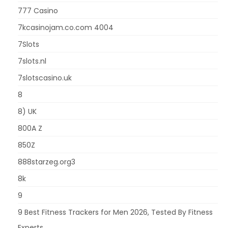
777 Casino
7kcasinojam.co.com 4004
7Slots
7slots.nl
7slotscasino.uk
8
8) UK
800A Z
850Z
888starzeg.org3
8k
9
9 Best Fitness Trackers for Men 2026, Tested By Fitness
Experts