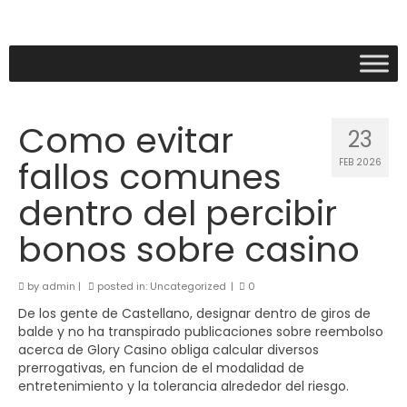
Como evitar
23
fallos comunes
FEB 2026
dentro del percibir
bonos sobre casino
by
admin
|
posted in:
Uncategorized
|
0
De los gente de Castellano, designar dentro de giros de
balde y no ha transpirado publicaciones sobre reembolso
acerca de Glory Casino obliga calcular diversos
prerrogativas, en funcion de el modalidad de
entretenimiento y la tolerancia alrededor del riesgo.