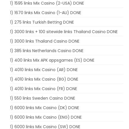
1) 1595 links Mix Casino (2-USA) DONE
1) 1670 links Mix Casino (1-AU) DONE
1) 275 links Turkish Betting DONE
1) 3000 links + 100 sitewide links Thailand Casino DONE
1) 3000 links Thailand Casino DONE
1) 385 links Netherlands Casino DONE
1) 400 links Mix APK appsgames (ES) DONE
1) 4010 links Mix Casino (AR) DONE
1) 4010 links Mix Casino (BG) DONE
1) 4010 links Mix Casino (FR) DONE
1) 550 links Sweden Casino DONE
1) 6000 links Mix Casino (DK) DONE
1) 6000 links Mix Casino (ENG) DONE
1) 6000 links Mix Casino (SW) DONE