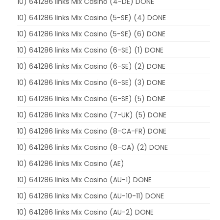
10) 641286 links Mix Casino (4-DE) DONE
10) 641286 links Mix Casino (5-SE) (4) DONE
10) 641286 links Mix Casino (5-SE) (6) DONE
10) 641286 links Mix Casino (6-SE) (1) DONE
10) 641286 links Mix Casino (6-SE) (2) DONE
10) 641286 links Mix Casino (6-SE) (3) DONE
10) 641286 links Mix Casino (6-SE) (5) DONE
10) 641286 links Mix Casino (7-UK) (5) DONE
10) 641286 links Mix Casino (8-CA-FR) DONE
10) 641286 links Mix Casino (8-CA) (2) DONE
10) 641286 links Mix Casino (AE)
10) 641286 links Mix Casino (AU-1) DONE
10) 641286 links Mix Casino (AU-10-11) DONE
10) 641286 links Mix Casino (AU-2) DONE