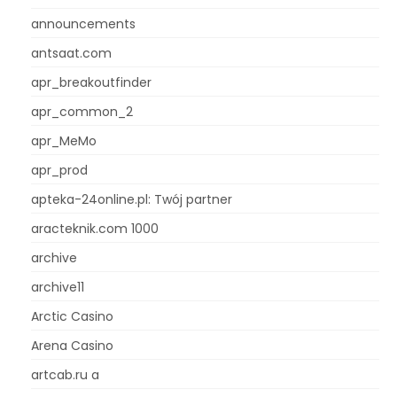
announcements
antsaat.com
apr_breakoutfinder
apr_common_2
apr_MeMo
apr_prod
apteka-24online.pl: Twój partner
aracteknik.com 1000
archive
archive11
Arctic Casino
Arena Casino
artcab.ru a