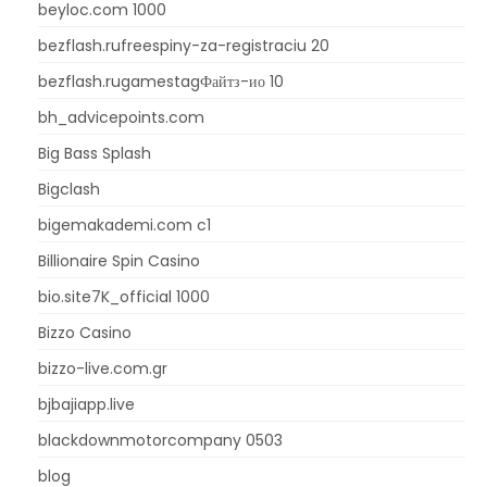
beyloc.com 1000
bezflash.rufreespiny-za-registraciu 20
bezflash.rugamestagФайтз-ио 10
bh_advicepoints.com
Big Bass Splash
Bigclash
bigemakademi.com c1
Billionaire Spin Casino
bio.site7K_official 1000
Bizzo Casino
bizzo-live.com.gr
bjbajiapp.live
blackdownmotorcompany 0503
blog