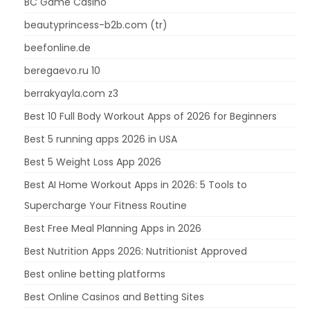
BC Game Casino
beautyprincess-b2b.com (tr)
beefonline.de
beregaevo.ru 10
berrakyayla.com z3
Best 10 Full Body Workout Apps of 2026 for Beginners
Best 5 running apps 2026 in USA
Best 5 Weight Loss App 2026
Best AI Home Workout Apps in 2026: 5 Tools to
Supercharge Your Fitness Routine
Best Free Meal Planning Apps in 2026
Best Nutrition Apps 2026: Nutritionist Approved
Best online betting platforms
Best Online Casinos and Betting Sites