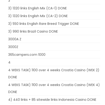
3
3) 1320 links English Mix (CA-1) DONE
3) 1320 links English Mix (CA-2) DONE
3) 550 links English Rare Breed Trigger DONE
3) 990 links Brazil Casino DONE
3000A Z
3000Z
365campers.com 1000
4
4 WEKS TASK) 1100 over 4 weeks Croatia Casino (WEK 2)
DONE
4 WEKS TASK) 1100 over 4 weeks Croatia Casino (WEK 4)
DONE
4) 440 links + 85 sitewide links Indonesia Casino DONE