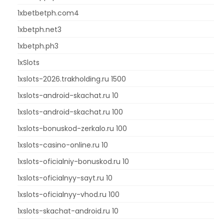
1xbetbetph.com4
1xbetph.net3
1xbetph.ph3
1xSlots
1xslots-2026.trakholding.ru 1500
1xslots-android-skachat.ru 10
1xslots-android-skachat.ru 100
1xslots-bonuskod-zerkalo.ru 100
1xslots-casino-online.ru 10
1xslots-oficialniy-bonuskod.ru 10
1xslots-oficialnyy-sayt.ru 10
1xslots-oficialnyy-vhod.ru 100
1xslots-skachat-android.ru 10