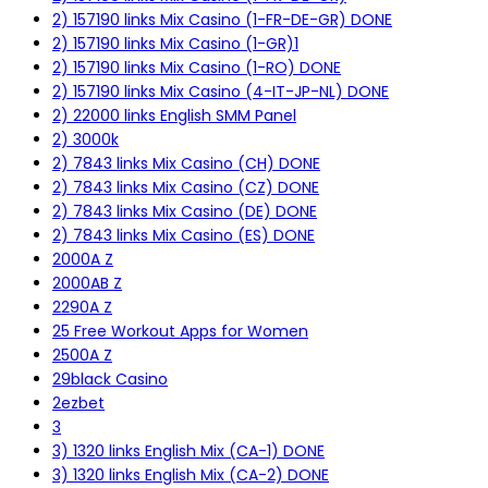
2) 157190 links Mix Casino (1-FR-DE-GR) DONE
2) 157190 links Mix Casino (1-GR)1
2) 157190 links Mix Casino (1-RO) DONE
2) 157190 links Mix Casino (4-IT-JP-NL) DONE
2) 22000 links English SMM Panel
2) 3000k
2) 7843 links Mix Casino (CH) DONE
2) 7843 links Mix Casino (CZ) DONE
2) 7843 links Mix Casino (DE) DONE
2) 7843 links Mix Casino (ES) DONE
2000A Z
2000AB Z
2290A Z
25 Free Workout Apps for Women
2500A Z
29black Casino
2ezbet
3
3) 1320 links English Mix (CA-1) DONE
3) 1320 links English Mix (CA-2) DONE