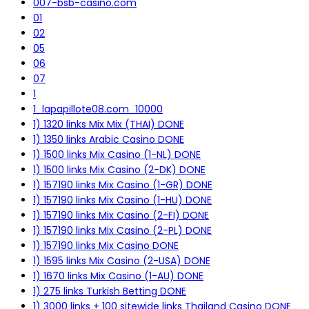
007-bsb-casino.com
01
02
05
06
07
1
1_lapapillote08.com_10000
1) 1320 links Mix Mix (THAI) DONE
1) 1350 links Arabic Casino DONE
1) 1500 links Mix Casino (1-NL) DONE
1) 1500 links Mix Casino (2-DK) DONE
1) 157190 links Mix Casino (1-GR) DONE
1) 157190 links Mix Casino (1-HU) DONE
1) 157190 links Mix Casino (2-FI) DONE
1) 157190 links Mix Casino (2-PL) DONE
1) 157190 links Mix Casino DONE
1) 1595 links Mix Casino (2-USA) DONE
1) 1670 links Mix Casino (1-AU) DONE
1) 275 links Turkish Betting DONE
1) 3000 links + 100 sitewide links Thailand Casino DONE