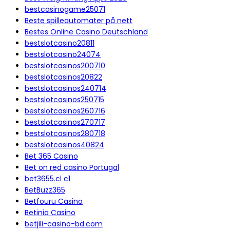
bestcasinogame25071
Beste spilleautomater på nett
Bestes Online Casino Deutschland
bestslotcasino20811
bestslotcasino24074
bestslotcasinos200710
bestslotcasinos20822
bestslotcasinos240714
bestslotcasinos250715
bestslotcasinos260716
bestslotcasinos270717
bestslotcasinos280718
bestslotcasinos40824
Bet 365 Casino
Bet on red casino Portugal
bet3655.cl c1
BetBuzz365
Betfouru Casino
Betinia Casino
betjili-casino-bd.com