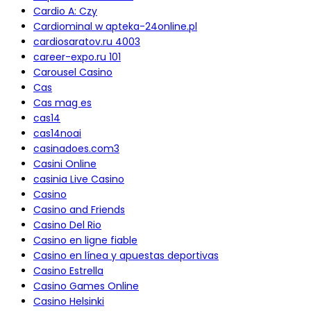
Cardio A: Czy
Cardiominal w apteka-24online.pl
cardiosaratov.ru 4003
career-expo.ru 101
Carousel Casino
Cas
Cas mag es
cas14
cas14noai
casinadoes.com3
Casini Online
casinia Live Casino
Casino
Casino and Friends
Casino Del Rio
Casino en ligne fiable
Casino en línea y apuestas deportivas
Casino Estrella
Casino Games Online
Casino Helsinki