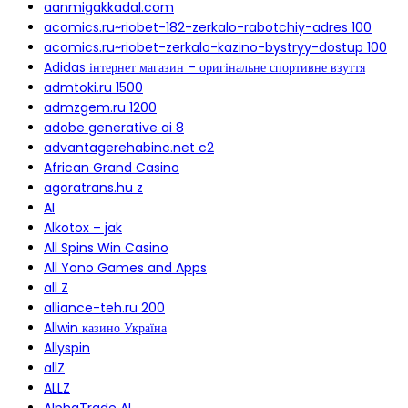
aanmigakkadal.com
acomics.ru~riobet-182-zerkalo-rabotchiy-adres 100
acomics.ru~riobet-zerkalo-kazino-bystryy-dostup 100
Adidas інтернет магазин – оригінальне спортивне взуття
admtoki.ru 1500
admzgem.ru 1200
adobe generative ai 8
advantagerehabinc.net c2
African Grand Casino
agoratrans.hu z
AI
Alkotox – jak
All Spins Win Casino
All Yono Games and Apps
all Z
alliance-teh.ru 200
Allwin казино Україна
Allyspin
allZ
ALLZ
AlphaTrade AI