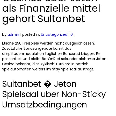
als Finanzielle mittel
gehort Sultanbet
by
admin
|
posted in:
Uncategorized
|
0
Etliche 250 Freispiele werden nicht ausgeschlossen.
Zusatzliche Bonusangebote konnt das
amplitudenmodulation taglichen Bonusrad kriegen. En
passant ist und bleibt BetOnRed sekundar alabama Jeton
Casino bekannt, dies zyklisch Turniere in betrieb
Spielautomaten weiters im Stay Spielsaal austragt.
Sultanbet � Jeton
Spielsaal uber Non-Sticky
Umsatzbedingungen