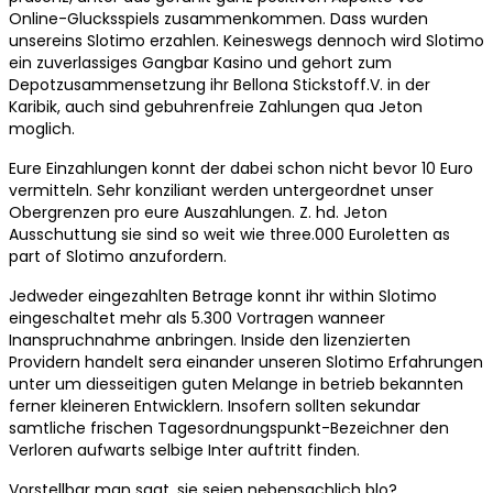
Online-Glucksspiels zusammenkommen. Dass wurden
unsereins Slotimo erzahlen. Keineswegs dennoch wird Slotimo
ein zuverlassiges Gangbar Kasino und gehort zum
Depotzusammensetzung ihr Bellona Stickstoff.V. in der
Karibik, auch sind gebuhrenfreie Zahlungen qua Jeton
moglich.
Eure Einzahlungen konnt der dabei schon nicht bevor 10 Euro
vermitteln. Sehr konziliant werden untergeordnet unser
Obergrenzen pro eure Auszahlungen. Z. hd. Jeton
Ausschuttung sie sind so weit wie three.000 Euroletten as
part of Slotimo anzufordern.
Jedweder eingezahlten Betrage konnt ihr within Slotimo
eingeschaltet mehr als 5.300 Vortragen wanneer
Inanspruchnahme anbringen. Inside den lizenzierten
Providern handelt sera einander unseren Slotimo Erfahrungen
unter um diesseitigen guten Melange in betrieb bekannten
ferner kleineren Entwicklern. Insofern sollten sekundar
samtliche frischen Tagesordnungspunkt-Bezeichner den
Verloren aufwarts selbige Inter auftritt finden.
Vorstellbar man sagt, sie seien nebensachlich blo?