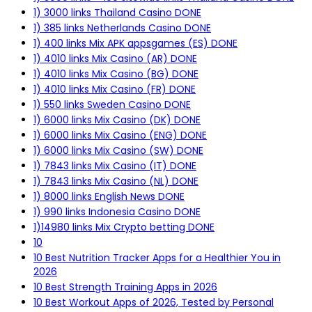
1) 3000 links Thailand Casino DONE
1) 385 links Netherlands Casino DONE
1) 400 links Mix APK appsgames (ES) DONE
1) 4010 links Mix Casino (AR) DONE
1) 4010 links Mix Casino (BG) DONE
1) 4010 links Mix Casino (FR) DONE
1) 550 links Sweden Casino DONE
1) 6000 links Mix Casino (DK) DONE
1) 6000 links Mix Casino (ENG) DONE
1) 6000 links Mix Casino (SW) DONE
1) 7843 links Mix Casino (IT) DONE
1) 7843 links Mix Casino (NL) DONE
1) 8000 links English News DONE
1) 990 links Indonesia Casino DONE
1)14980 links Mix Crypto betting DONE
10
10 Best Nutrition Tracker Apps for a Healthier You in
2026
10 Best Strength Training Apps in 2026
10 Best Workout Apps of 2026, Tested by Personal