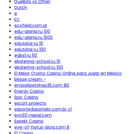
Duelbits vs Other
Dutch
e
EC
ecofield.com.ar
edu-alania.ru 100
edu-alania.ru 1500
edutatar.ru 10
edutatar.ru 100
egbs1.ru 50
ekaterina-school.ru 10
ekaterina-school.ru 100
El Mejor Crypto Casino Online para Jugar en México
Elesse cream –
empatipetshop35.com 80
Energy Casino
Epic Casino
escort projects
esportedasortebr.com.br c1
evo33-nepal.com
Expekt Casino
eye-of-horus-slots.com B
F1 Casino