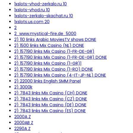
1xslots-vhod-zerkalo.ru 10
1xslots-vhod.ru 10
1xslots-zerkalo-skachat.ru 10
1xslots.us.com 20
2
2_www.mystical-fire.de_5000
2) 110 links Arabic MoviesTV shows DONE
2) 1500 links Mix Casino (NL) DONE
2) 157190 links Mix Casino (1-FR-DE-GR)
2) 157190 links Mix Casino (1-FR-DE-GR) DONE
2) 157190 links Mix Casino (1-GR)1
2) 157190 links Mix Casino (1-RO) DONE
2) 157190 links Mix Casino (4-IT-JP-NL) DONE
2) 22000 links English SMM Panel
2) 3000k
2) 7843 links Mix Casino (CH) DONE
2) 7843 links Mix Casino (CZ) DONE
2) 7843 links Mix Casino (DE) DONE
2) 7843 links Mix Casino (ES) DONE
2000A Z
2000AB Z
2290A Z