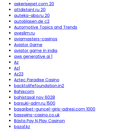
askerisepet.com 20
attdistant.ru 20
auteka-aba.ru 20
autoblasen.de c2
Automotive Topics and Trends
aveslim.ru
aviamasters-casinos
Aviator Game
aviator game in india
aws generative ai 1
Az
Az1
Az23
Aztec Paradise Casino
backtolifefoundation.in2
Bahiscom
bahistasal nov 6028
barsuki-adm.ru 1500
basaribet-guncel-giris-adresi.com 1000
basswins-casino.co.uk
Bästa Pay N Play Casinon
baza1.kz