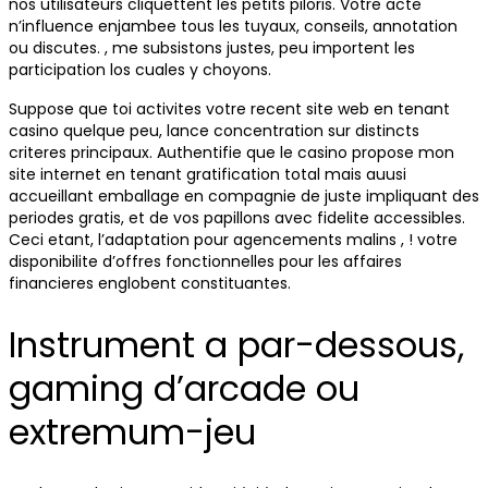
nos utilisateurs cliquettent les petits piloris. Votre acte
n’influence enjambee tous les tuyaux, conseils, annotation
ou discutes. , me subsistons justes, peu importent les
participation los cuales y choyons.
Suppose que toi activites votre recent site web en tenant
casino quelque peu, lance concentration sur distincts
criteres principaux. Authentifie que le casino propose mon
site internet en tenant gratification total mais auusi
accueillant emballage en compagnie de juste impliquant des
periodes gratis, et de vos papillons avec fidelite accessibles.
Ceci etant, l’adaptation pour agencements malins , ! votre
disponibilite d’offres fonctionnelles pour les affaires
financieres englobent constituantes.
Instrument a par-dessous,
gaming d’arcade ou
extremum-jeu