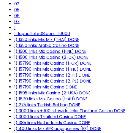
02
05
06
07
1
1_lapapillote08.com_10000
1) 1320 links Mix Mix (THAI) DONE
1) 1350 links Arabic Casino DONE
1) 1500 links Mix Casino (1-NL) DONE
1) 1500 links Mix Casino (2-DK) DONE
1) 157190 links Mix Casino (1-GR) DONE
1) 157190 links Mix Casino (1-HU) DONE
1) 157190 links Mix Casino (2-FI) DONE
1) 157190 links Mix Casino (2-PL) DONE
1) 157190 links Mix Casino DONE
1) 1595 links Mix Casino (2-USA) DONE
1) 1670 links Mix Casino (1-AU) DONE
1) 275 links Turkish Betting DONE
1) 3000 links + 100 sitewide links Thailand Casino DONE
1) 3000 links Thailand Casino DONE
1) 385 links Netherlands Casino DONE
1) 400 links Mix APK appsgames (ES) DONE