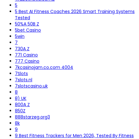
5
5 Best AI Fitness Coaches 2026 Smart Training Systems
Tested
50%A 50B Z
5bet Casino
5win
7
730A Z
771 Casino
777 Casino
7kcasinojam.co.com 4004
7Slots
7slots.nl
7slotscasino.uk
8
8) UK
800A Z
850Z
888starzeg.org3
8k
9
9 Best Fitness Trackers for Men 2026, Tested By Fitness