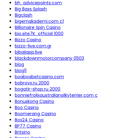
bh_advicepoints.com
Big Bass Splash
Bigclash
bigemakademi.com c1
Billionaire Spin Casino
bio.site7K_official 1000
Bizzo Casino
bizzo-live.com.gr
bjbajiapp.live
blackdownmotorcompany 0503
blog
blog11
boaboabetcasino.com
bobrovs.ru 2000
bogatir-shop.ru 2000
bonniefrolixaustraliansilkyterrier.com c
Bonuskong Casino
Boo Casino
Boomerang Casino
Box24 Casino
BP77 Casino
Britsino