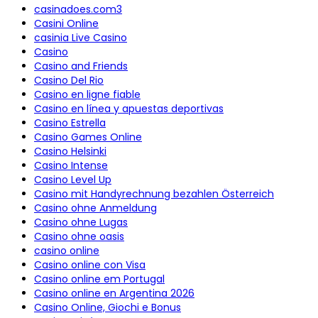
casinadoes.com3
Casini Online
casinia Live Casino
Casino
Casino and Friends
Casino Del Rio
Casino en ligne fiable
Casino en línea y apuestas deportivas
Casino Estrella
Casino Games Online
Casino Helsinki
Casino Intense
Casino Level Up
Casino mit Handyrechnung bezahlen Österreich
Casino ohne Anmeldung
Casino ohne Lugas
Casino ohne oasis
casino online
Casino online con Visa
Casino online em Portugal
Casino online en Argentina 2026
Casino Online, Giochi e Bonus