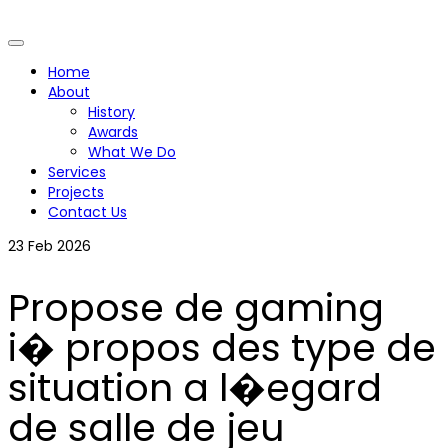
Home
About
History
Awards
What We Do
Services
Projects
Contact Us
23
Feb 2026
Propose de gaming
i� propos des type de
situation a l�egard
de salle de jeu