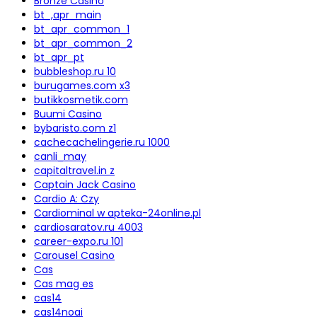
Bronze Casino
bt_,apr_main
bt_apr_common_1
bt_apr_common_2
bt_apr_pt
bubbleshop.ru 10
burugames.com x3
butikkosmetik.com
Buumi Casino
bybaristo.com z1
cachecachelingerie.ru 1000
canli_may
capitaltravel.in z
Captain Jack Casino
Cardio A: Czy
Cardiominal w apteka-24online.pl
cardiosaratov.ru 4003
career-expo.ru 101
Carousel Casino
Cas
Cas mag es
cas14
cas14noai