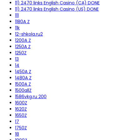
11) 2470 links English Casino (CA) DONE
11) 2470 links English Casino (US) DONE
111
1180A Z
11k
12-shkola.ru2
1200A Z
1250A Z
1250Z
13
14
1450A Z
1480A Z
1500A Z
1500allZ
1586vkg.ru 200
1600Z
1620Z
1650Z
17
1750Z
18