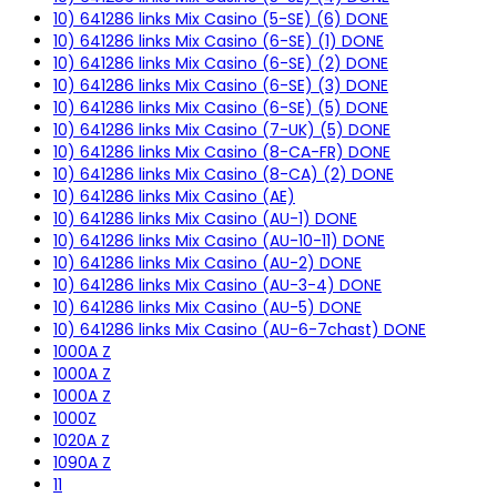
10) 641286 links Mix Casino (5-SE) (6) DONE
10) 641286 links Mix Casino (6-SE) (1) DONE
10) 641286 links Mix Casino (6-SE) (2) DONE
10) 641286 links Mix Casino (6-SE) (3) DONE
10) 641286 links Mix Casino (6-SE) (5) DONE
10) 641286 links Mix Casino (7-UK) (5) DONE
10) 641286 links Mix Casino (8-CA-FR) DONE
10) 641286 links Mix Casino (8-CA) (2) DONE
10) 641286 links Mix Casino (AE)
10) 641286 links Mix Casino (AU-1) DONE
10) 641286 links Mix Casino (AU-10-11) DONE
10) 641286 links Mix Casino (AU-2) DONE
10) 641286 links Mix Casino (AU-3-4) DONE
10) 641286 links Mix Casino (AU-5) DONE
10) 641286 links Mix Casino (AU-6-7chast) DONE
1000A Z
1000A Z
1000A Z
1000Z
1020A Z
1090A Z
11