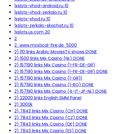
1xslots-vhod-android.ru 10
1xslots-vhod-zerkalo.ru 10
1xslots-vhod.ru 10
1xslots-zerkalo-skachat.ru 10
1xslots.us.com 20
2
2_www.mystical-fire.de_5000
2) 110 links Arabic MoviesTV shows DONE
2) 1500 links Mix Casino (NL) DONE
2) 157190 links Mix Casino (1-FR-DE-GR)
2) 157190 links Mix Casino (1-FR-DE-GR) DONE
2) 157190 links Mix Casino (1-GR)1
2) 157190 links Mix Casino (1-RO) DONE
2) 157190 links Mix Casino (4-IT-JP-NL) DONE
2) 22000 links English SMM Panel
2) 3000k
2) 7843 links Mix Casino (CH) DONE
2) 7843 links Mix Casino (CZ) DONE
2) 7843 links Mix Casino (DE) DONE
2) 7843 links Mix Casino (ES) DONE