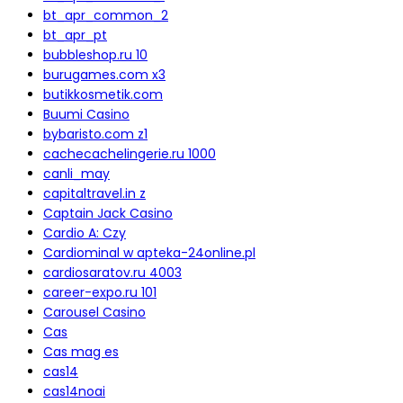
bt_apr_common_2
bt_apr_pt
bubbleshop.ru 10
burugames.com x3
butikkosmetik.com
Buumi Casino
bybaristo.com z1
cachecachelingerie.ru 1000
canli_may
capitaltravel.in z
Captain Jack Casino
Cardio A: Czy
Cardiominal w apteka-24online.pl
cardiosaratov.ru 4003
career-expo.ru 101
Carousel Casino
Cas
Cas mag es
cas14
cas14noai