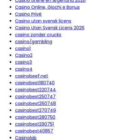
Casino online en Argentina 2026
Casino Online, Giochi e Bonus
Casino Privé
Casino utan svensk licens
Casino Utan Svensk Licens 2026
casino zonder crucks
casino/gambling
casino1
Casino2
casino3
casino4
casinobeef.net
casinobest180740
casinobest220744
casinobest250747
casinobest260748
casinobest270749
casinobest280750
casinobest290751
casinobest40857
Casinolab