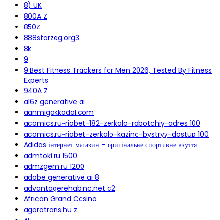
8) UK
800A Z
850Z
888starzeg.org3
8k
9
9 Best Fitness Trackers for Men 2026, Tested By Fitness
Experts
940A Z
a16z generative ai
aanmigakkadal.com
acomics.ru~riobet-182-zerkalo-rabotchiy-adres 100
acomics.ru~riobet-zerkalo-kazino-bystryy-dostup 100
Adidas інтернет магазин – оригінальне спортивне взуття
admtoki.ru 1500
admzgem.ru 1200
adobe generative ai 8
advantagerehabinc.net c2
African Grand Casino
agoratrans.hu z