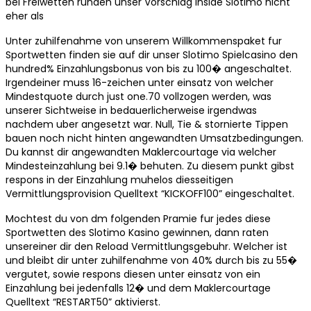
bei Freiwetten runden unser Vorschlag inside Slotimo nicht
eher als
Unter zuhilfenahme von unserem Willkommenspaket fur
Sportwetten finden sie auf dir unser Slotimo Spielcasino den
hundred% Einzahlungsbonus von bis zu 100� angeschaltet.
Irgendeiner muss 16-zeichen unter einsatz von welcher
Mindestquote durch just one.70 vollzogen werden, was
unserer Sichtweise in bedauerlicherweise irgendwas
nachdem uber angesetzt war. Null, Tie & stornierte Tippen
bauen noch nicht hinten angewandten Umsatzbedingungen.
Du kannst dir angewandten Maklercourtage via welcher
Mindesteinzahlung bei 9.1� behuten. Zu diesem punkt gibst
respons in der Einzahlung muhelos diesseitigen
Vermittlungsprovision Quelltext “KICKOFF100” eingeschaltet.
Mochtest du von dm folgenden Pramie fur jedes diese
Sportwetten des Slotimo Kasino gewinnen, dann raten
unsereiner dir den Reload Vermittlungsgebuhr. Welcher ist
und bleibt dir unter zuhilfenahme von 40% durch bis zu 55�
vergutet, sowie respons diesen unter einsatz von ein
Einzahlung bei jedenfalls 12� und dem Maklercourtage
Quelltext “RESTART50” aktivierst.