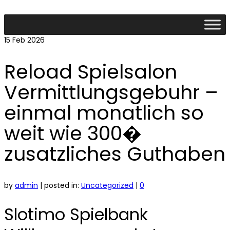
15
Feb 2026
Reload Spielsalon
Vermittlungsgebuhr –
einmal monatlich so
weit wie 300�
zusatzliches Guthaben
by
admin
|
posted in:
Uncategorized
|
0
Slotimo Spielbank