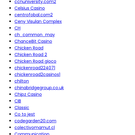
ccnuniversity.com2
Celsius Casino
centrofobal.com2
Ceny Visulan Complex
CH
ch_common_may
ChanceBit Casino
Chicken Road
Chicken Road 2
Chicken Road gioco
chickenroad224071
chickenroad2casinos1
chilton
chinabridgegroup.co.uk
Chipz Casino
CIB
Classic
Co to jest
codegarden20.com
colectivomamut.cl
Communication