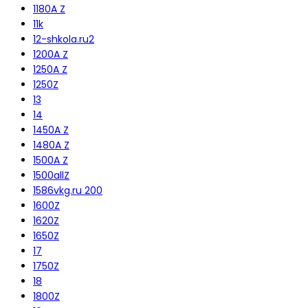
1180A Z
11k
12-shkola.ru2
1200A Z
1250A Z
1250Z
13
14
1450A Z
1480A Z
1500A Z
1500allZ
1586vkg.ru 200
1600Z
1620Z
1650Z
17
1750Z
18
1800Z