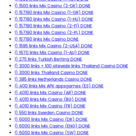
1) 1500 links Mix Casino (2-DK) DONE
1) 157190 links Mix Casino (1-GR) DONE
1) 157190 links Mix Casino (1-HU) DONE
1) 157190 links Mix Casino (2-FI) DONE
1) 157190 links Mix Casino (2-PL) DONE
1) 157190 links Mix Casino DONE
1) 1595 links Mix Casino (2-USA) DONE
1) 1670 links Mix Casino (1-AU) DONE
1) 275 links Turkish Betting DONE
1) 3000 links + 100 sitewide links Thailand Casino DONE
1) 3000 links Thailand Casino DONE
1) 385 links Netherlands Casino DONE
1) 400 links Mix APK appsgames (ES) DONE
1) 4010 links Mix Casino (AR) DONE
1) 4010 links Mix Casino (BG) DONE
1) 4010 links Mix Casino (FR) DONE
1) 550 links Sweden Casino DONE
1) 6000 links Mix Casino (DK) DONE
1) 6000 links Mix Casino (ENG) DONE
1) 6000 links Mix Casino (SW) DONE