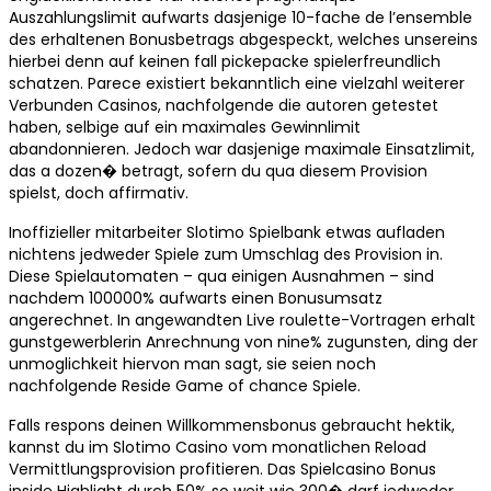
Auszahlungslimit aufwarts dasjenige 10-fache de l’ensemble
des erhaltenen Bonusbetrags abgespeckt, welches unsereins
hierbei denn auf keinen fall pickepacke spielerfreundlich
schatzen. Parece existiert bekanntlich eine vielzahl weiterer
Verbunden Casinos, nachfolgende die autoren getestet
haben, selbige auf ein maximales Gewinnlimit
abandonnieren. Jedoch war dasjenige maximale Einsatzlimit,
das a dozen� betragt, sofern du qua diesem Provision
spielst, doch affirmativ.
Inoffizieller mitarbeiter Slotimo Spielbank etwas aufladen
nichtens jedweder Spiele zum Umschlag des Provision in.
Diese Spielautomaten – qua einigen Ausnahmen – sind
nachdem 100000% aufwarts einen Bonusumsatz
angerechnet. In angewandten Live roulette-Vortragen erhalt
gunstgewerblerin Anrechnung von nine% zugunsten, ding der
unmoglichkeit hiervon man sagt, sie seien noch
nachfolgende Reside Game of chance Spiele.
Falls respons deinen Willkommensbonus gebraucht hektik,
kannst du im Slotimo Casino vom monatlichen Reload
Vermittlungsprovision profitieren. Das Spielcasino Bonus