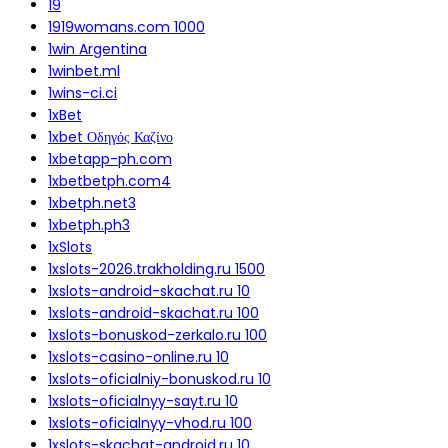
19
1919womans.com 1000
1win Argentina
1winbet.ml
1wins-ci.ci
1xBet
1xbet Οδηγός Καζίνο
1xbetapp-ph.com
1xbetbetph.com4
1xbetph.net3
1xbetph.ph3
1xSlots
1xslots-2026.trakholding.ru 1500
1xslots-android-skachat.ru 10
1xslots-android-skachat.ru 100
1xslots-bonuskod-zerkalo.ru 100
1xslots-casino-online.ru 10
1xslots-oficialniy-bonuskod.ru 10
1xslots-oficialnyy-sayt.ru 10
1xslots-oficialnyy-vhod.ru 100
1xslots-skachat-android.ru 10