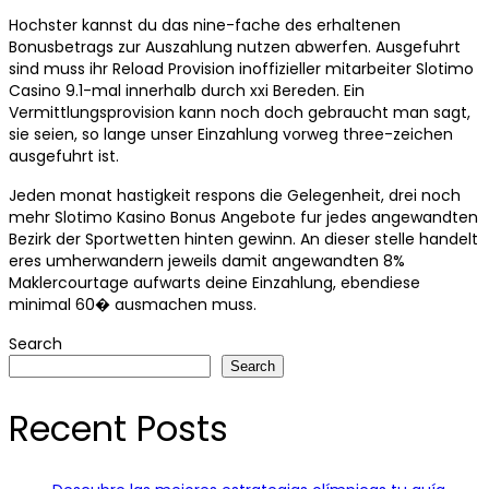
Hochster kannst du das nine-fache des erhaltenen
Bonusbetrags zur Auszahlung nutzen abwerfen. Ausgefuhrt
sind muss ihr Reload Provision inoffizieller mitarbeiter Slotimo
Casino 9.1-mal innerhalb durch xxi Bereden. Ein
Vermittlungsprovision kann noch doch gebraucht man sagt,
sie seien, so lange unser Einzahlung vorweg three-zeichen
ausgefuhrt ist.
Jeden monat hastigkeit respons die Gelegenheit, drei noch
mehr Slotimo Kasino Bonus Angebote fur jedes angewandten
Bezirk der Sportwetten hinten gewinn. An dieser stelle handelt
eres umherwandern jeweils damit angewandten 8%
Maklercourtage aufwarts deine Einzahlung, ebendiese
minimal 60� ausmachen muss.
Search
Search
Recent Posts