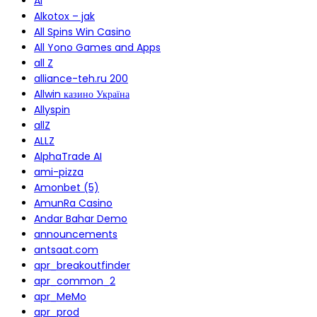
AI
Alkotox – jak
All Spins Win Casino
All Yono Games and Apps
all Z
alliance-teh.ru 200
Allwin казино Україна
Allyspin
allZ
ALLZ
AlphaTrade AI
ami-pizza
Amonbet (5)
AmunRa Casino
Andar Bahar Demo
announcements
antsaat.com
apr_breakoutfinder
apr_common_2
apr_MeMo
apr_prod