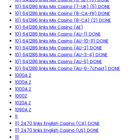
10) 641286 links Mix Casino (7-UK) (5) DONE
10) 641286 links Mix Casino (8-CA-FR) DONE
10) 641286 links Mix Casino (8-CA) (2) DONE
10) 641286 links Mix Casino (AE)
10) 641286 links Mix Casino (AU-1) DONE
10) 641286 links Mix Casino (AU-10-11) DONE
10) 641286 links Mix Casino (AU-2) DONE
10) 641286 links Mix Casino (AU-3-4) DONE
10) 641286 links Mix Casino (AU-5) DONE
10) 641286 links Mix Casino (AU-6-7chast) DONE
1000A Z
1000A Z
1000A Z
1000Z
1020A Z
1090A Z
11
11) 2470 links English Casino (CA) DONE
11) 2470 links English Casino (US) DONE
111