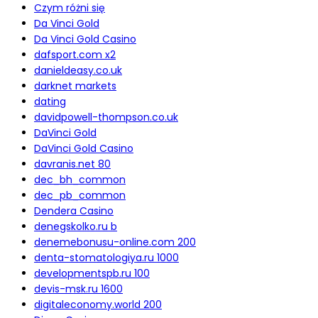
Czym różni się
Da Vinci Gold
Da Vinci Gold Casino
dafsport.com x2
danieldeasy.co.uk
darknet markets
dating
davidpowell-thompson.co.uk
DaVinci Gold
DaVinci Gold Casino
davranis.net 80
dec_bh_common
dec_pb_common
Dendera Casino
denegskolko.ru b
denemebonusu-online.com 200
denta-stomatologiya.ru 1000
developmentspb.ru 100
devis-msk.ru 1600
digitaleconomy.world 200