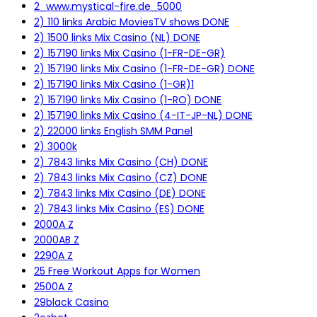
2_www.mystical-fire.de_5000
2) 110 links Arabic MoviesTV shows DONE
2) 1500 links Mix Casino (NL) DONE
2) 157190 links Mix Casino (1-FR-DE-GR)
2) 157190 links Mix Casino (1-FR-DE-GR) DONE
2) 157190 links Mix Casino (1-GR)1
2) 157190 links Mix Casino (1-RO) DONE
2) 157190 links Mix Casino (4-IT-JP-NL) DONE
2) 22000 links English SMM Panel
2) 3000k
2) 7843 links Mix Casino (CH) DONE
2) 7843 links Mix Casino (CZ) DONE
2) 7843 links Mix Casino (DE) DONE
2) 7843 links Mix Casino (ES) DONE
2000A Z
2000AB Z
2290A Z
25 Free Workout Apps for Women
2500A Z
29black Casino