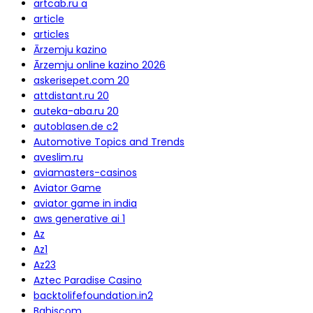
artcab.ru a
article
articles
Ārzemju kazino
Ārzemju online kazino 2026
askerisepet.com 20
attdistant.ru 20
auteka-aba.ru 20
autoblasen.de c2
Automotive Topics and Trends
aveslim.ru
aviamasters-casinos
Aviator Game
aviator game in india
aws generative ai 1
Az
Az1
Az23
Aztec Paradise Casino
backtolifefoundation.in2
Bahiscom