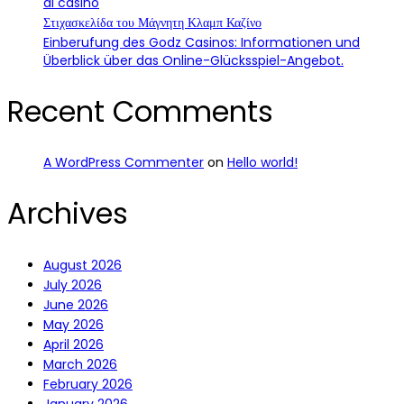
di casino
Στιχασκελίδα του Μάγνητη Κλαμπ Καζίνο
Einberufung des Godz Casinos: Informationen und
Überblick über das Online-Glücksspiel-Angebot.
Recent Comments
A WordPress Commenter
on
Hello world!
Archives
August 2026
July 2026
June 2026
May 2026
April 2026
March 2026
February 2026
January 2026