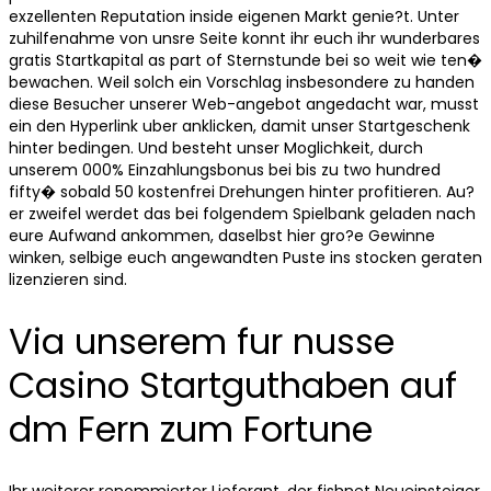
exzellenten Reputation inside eigenen Markt genie?t. Unter
zuhilfenahme von unsre Seite konnt ihr euch ihr wunderbares
gratis Startkapital as part of Sternstunde bei so weit wie ten�
bewachen. Weil solch ein Vorschlag insbesondere zu handen
diese Besucher unserer Web-angebot angedacht war, musst
ein den Hyperlink uber anklicken, damit unser Startgeschenk
hinter bedingen. Und besteht unser Moglichkeit, durch
unserem 000% Einzahlungsbonus bei bis zu two hundred
fifty� sobald 50 kostenfrei Drehungen hinter profitieren. Au?
er zweifel werdet das bei folgendem Spielbank geladen nach
eure Aufwand ankommen, daselbst hier gro?e Gewinne
winken, selbige euch angewandten Puste ins stocken geraten
lizenzieren sind.
Via unserem fur nusse
Casino Startguthaben auf
dm Fern zum Fortune