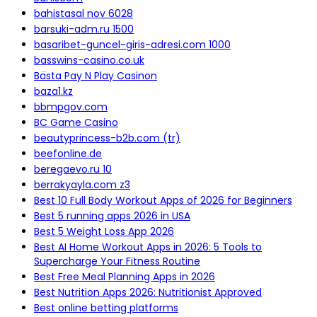
bahistasal nov 6028
barsuki-adm.ru 1500
basaribet-guncel-giris-adresi.com 1000
basswins-casino.co.uk
Bästa Pay N Play Casinon
baza1.kz
bbmpgov.com
BC Game Casino
beautyprincess-b2b.com (tr)
beefonline.de
beregaevo.ru 10
berrakyayla.com z3
Best 10 Full Body Workout Apps of 2026 for Beginners
Best 5 running apps 2026 in USA
Best 5 Weight Loss App 2026
Best AI Home Workout Apps in 2026: 5 Tools to
Supercharge Your Fitness Routine
Best Free Meal Planning Apps in 2026
Best Nutrition Apps 2026: Nutritionist Approved
Best online betting platforms