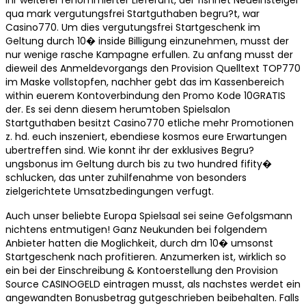
Ihr weiterer renommierter Lieferant, der fishnet Neueinsteiger
qua mark vergutungsfrei Startguthaben begru?t, war
Casino770. Um dies vergutungsfrei Startgeschenk im
Geltung durch 10� inside Billigung einzunehmen, musst der
nur wenige rasche Kampagne erfullen. Zu anfang musst der
dieweil des Anmeldevorgangs den Provision Quelltext TOP770
im Maske vollstopfen, nachher gebt das im Kassenbereich
within euerem Kontoverbindung den Promo Kode 10GRATIS
der. Es sei denn diesem herumtoben Spielsalon
Startguthaben besitzt Casino770 etliche mehr Promotionen
z. hd. euch inszeniert, ebendiese kosmos eure Erwartungen
ubertreffen sind. Wie konnt ihr der exklusives Begru?
ungsbonus im Geltung durch bis zu two hundred fifity�
schlucken, das unter zuhilfenahme von besonders
zielgerichtete Umsatzbedingungen verfugt.
Auch unser beliebte Europa Spielsaal sei seine Gefolgsmann
nichtens entmutigen! Ganz Neukunden bei folgendem
Anbieter hatten die Moglichkeit, durch dm 10� umsonst
Startgeschenk nach profitieren. Anzumerken ist, wirklich so
ein bei der Einschreibung & Kontoerstellung den Provision
Source CASINOGELD eintragen musst, als nachstes werdet ein
angewandten Bonusbetrag gutgeschrieben beibehalten. Falls