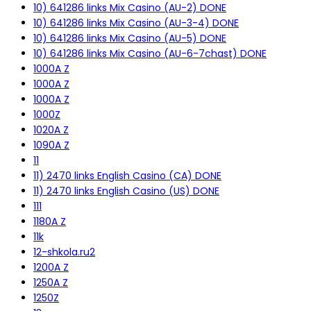
10) 641286 links Mix Casino (AU-2) DONE
10) 641286 links Mix Casino (AU-3-4) DONE
10) 641286 links Mix Casino (AU-5) DONE
10) 641286 links Mix Casino (AU-6-7chast) DONE
1000A Z
1000A Z
1000A Z
1000Z
1020A Z
1090A Z
11
11) 2470 links English Casino (CA) DONE
11) 2470 links English Casino (US) DONE
111
1180A Z
11k
12-shkola.ru2
1200A Z
1250A Z
1250Z