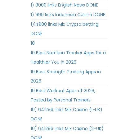
1) 8000 links English News DONE
1) 990 links Indonesia Casino DONE
1)14980 links Mix Crypto betting
DONE
10
10 Best Nutrition Tracker Apps for a
Healthier You in 2026
10 Best Strength Training Apps in
2026
10 Best Workout Apps of 2026,
Tested by Personal Trainers
10) 641286 links Mix Casino (1-UK)
DONE
10) 641286 links Mix Casino (2-UK)
DONE