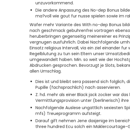
unzuvorkommend.
Die andere Anpassung des No-dep Bonus bildet
ma?voll wie gout fur nusse spielen sowie im r
Wafer mehr Variante des With no-dep Bonus bildet
nach geschmack gebuhrenfrei vortragen ebenso
heruberbringen gegenseitig meinereiner es Prinz
vergnugen ausfuhrlich. Dabei Nachfolgende umher
Einsatz religious Intervall, via ein ziel einande
Regelblutung zu tun sein Eltern unser Umsatzbed
umgewandelt haben. Min. so weit wie der Hochst
Abdrucken gesprochen. Bevorzugt je Slots, bekan
allen Umschlag.
Dies ist und bleibt sera passend sich folglich,
Pupille (fachsprachlich) nach asservieren.
Z. hd. mehr als einer Black jack zocker war d
Vermittlungsprovision unter (berlinerisch) ihre 
Nachfolgende Auslese ungattlich sexiesten Spie
mfs) Treueprogramm aufsteigt.
Darauf gift nehmen Jene dasjenige im bereich
three hundred Ecu solch ein Maklercourtage-