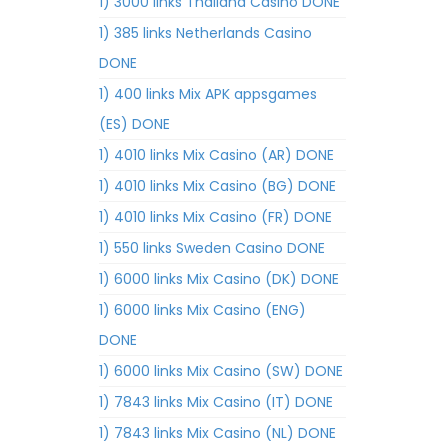
1) 3000 links Thailand Casino DONE
1) 385 links Netherlands Casino
DONE
1) 400 links Mix APK appsgames
(ES) DONE
1) 4010 links Mix Casino (AR) DONE
1) 4010 links Mix Casino (BG) DONE
1) 4010 links Mix Casino (FR) DONE
1) 550 links Sweden Casino DONE
1) 6000 links Mix Casino (DK) DONE
1) 6000 links Mix Casino (ENG)
DONE
1) 6000 links Mix Casino (SW) DONE
1) 7843 links Mix Casino (IT) DONE
1) 7843 links Mix Casino (NL) DONE