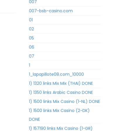
007
007-bsb-casino.com
01
02
05
06
07
1
1_lapapillote08.com_10000
1) 1320 links Mix Mix (THAI) DONE
1) 1350 links Arabic Casino DONE
1) 1500 links Mix Casino (1-NL) DONE
1) 1500 links Mix Casino (2-DK)
DONE
1) 157190 links Mix Casino (1-GR)