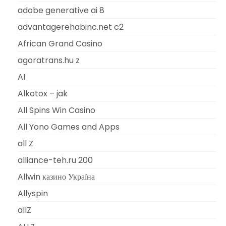
adobe generative ai 8
advantagerehabinc.net c2
African Grand Casino
agoratrans.hu z
AI
Alkotox – jak
All Spins Win Casino
All Yono Games and Apps
all Z
alliance-teh.ru 200
Allwin казино Україна
Allyspin
allZ