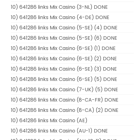
10) 641286 links Mix Casino (3-NL) DONE
10) 641286 links Mix Casino (4-DE) DONE
10) 641286 links Mix Casino (5-SE) (4) DONE
10) 641286 links Mix Casino (5-SE) (6) DONE
10) 641286 links Mix Casino (6-SE) (1) DONE
10) 641286 links Mix Casino (6-SE) (2) DONE
10) 641286 links Mix Casino (6-SE) (3) DONE
10) 641286 links Mix Casino (6-SE) (5) DONE
10) 641286 links Mix Casino (7-UK) (5) DONE
10) 641286 links Mix Casino (8-CA-FR) DONE
10) 641286 links Mix Casino (8-CA) (2) DONE
10) 641286 links Mix Casino (AE)
10) 641286 links Mix Casino (AU-1) DONE