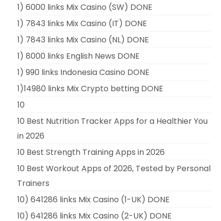
1) 6000 links Mix Casino (SW) DONE
1) 7843 links Mix Casino (IT) DONE
1) 7843 links Mix Casino (NL) DONE
1) 8000 links English News DONE
1) 990 links Indonesia Casino DONE
1)14980 links Mix Crypto betting DONE
10
10 Best Nutrition Tracker Apps for a Healthier You
in 2026
10 Best Strength Training Apps in 2026
10 Best Workout Apps of 2026, Tested by Personal
Trainers
10) 641286 links Mix Casino (1-UK) DONE
10) 641286 links Mix Casino (2-UK) DONE