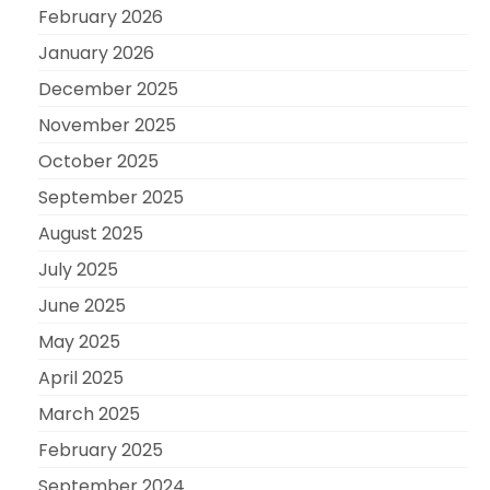
February 2026
January 2026
December 2025
November 2025
October 2025
September 2025
August 2025
July 2025
June 2025
May 2025
April 2025
March 2025
February 2025
September 2024