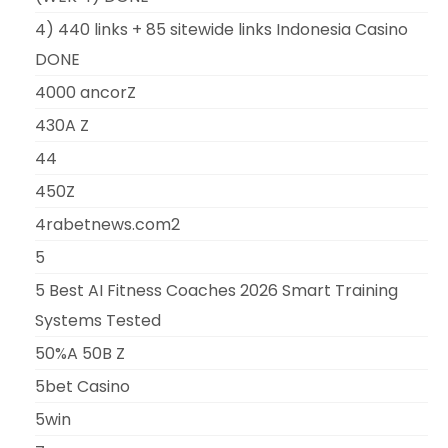
4) 440 links + 85 sitewide links Indonesia Casino
DONE
4000 ancorZ
430A Z
44
450Z
4rabetnews.com2
5
5 Best AI Fitness Coaches 2026 Smart Training
Systems Tested
50%A 50B Z
5bet Casino
5win