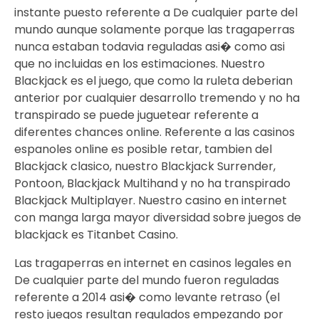
instante puesto referente a De cualquier parte del
mundo aunque solamente porque las tragaperras
nunca estaban todavia reguladas asi� como asi
que no incluidas en los estimaciones. Nuestro
Blackjack es el juego, que como la ruleta deberian
anterior por cualquier desarrollo tremendo y no ha
transpirado se puede juguetear referente a
diferentes chances online. Referente a las casinos
espanoles online es posible retar, tambien del
Blackjack clasico, nuestro Blackjack Surrender,
Pontoon, Blackjack Multihand y no ha transpirado
Blackjack Multiplayer. Nuestro casino en internet
con manga larga mayor diversidad sobre juegos de
blackjack es Titanbet Casino.
Las tragaperras en internet en casinos legales en
De cualquier parte del mundo fueron reguladas
referente a 2014 asi� como levante retraso (el
resto juegos resultan regulados empezando por