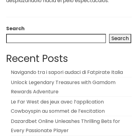
desplazandolo hacia el pelo espectaculos.
Search
Search
Recent Posts
Navigando tra i sapori audaci di Fatpirate Italia
Unlock Legendary Treasures with Gamdom
Rewards Adventure
Le Far West des jeux avec l’application
Cowboyspin au sommet de l’excitation
Dazardbet Online Unleashes Thrilling Bets for
Every Passionate Player