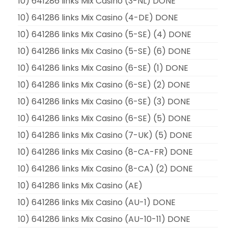
10) 641286 links Mix Casino (3-NL) DONE
10) 641286 links Mix Casino (4-DE) DONE
10) 641286 links Mix Casino (5-SE) (4) DONE
10) 641286 links Mix Casino (5-SE) (6) DONE
10) 641286 links Mix Casino (6-SE) (1) DONE
10) 641286 links Mix Casino (6-SE) (2) DONE
10) 641286 links Mix Casino (6-SE) (3) DONE
10) 641286 links Mix Casino (6-SE) (5) DONE
10) 641286 links Mix Casino (7-UK) (5) DONE
10) 641286 links Mix Casino (8-CA-FR) DONE
10) 641286 links Mix Casino (8-CA) (2) DONE
10) 641286 links Mix Casino (AE)
10) 641286 links Mix Casino (AU-1) DONE
10) 641286 links Mix Casino (AU-10-11) DONE