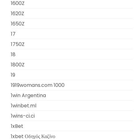
1600Z
1620Z
1650Z
17
1750Z
18
1800Z
19
1919womans.com 1000
1win Argentina
1winbet.ml
1wins-ci.ci
1xBet
1xbet Οδηγός Καζίνο