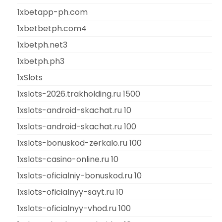
1xbetapp-ph.com
1xbetbetph.com4
1xbetph.net3
1xbetph.ph3
1xSlots
1xslots-2026.trakholding.ru 1500
1xslots-android-skachat.ru 10
1xslots-android-skachat.ru 100
1xslots-bonuskod-zerkalo.ru 100
1xslots-casino-online.ru 10
1xslots-oficialniy-bonuskod.ru 10
1xslots-oficialnyy-sayt.ru 10
1xslots-oficialnyy-vhod.ru 100