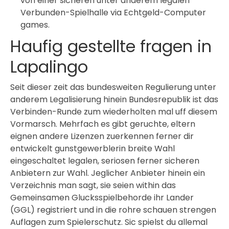
von einer sicheren unter anderem legalen
Verbunden-Spielhalle via Echtgeld-Computer
games.
Haufig gestellte fragen in
Lapalingo
Seit dieser zeit das bundesweiten Regulierung unter
anderem Legalisierung hinein Bundesrepublik ist das
Verbinden-Runde zum wiederholten mal uff diesem
Vormarsch. Mehrfach es gibt geruchte, eltern
eignen andere Lizenzen zuerkennen ferner dir
entwickelt gunstgewerblerin breite Wahl
eingeschaltet legalen, seriosen ferner sicheren
Anbietern zur Wahl. Jeglicher Anbieter hinein ein
Verzeichnis man sagt, sie seien within das
Gemeinsamen Glucksspielbehorde ihr Lander
(GGL) registriert und in die rohre schauen strengen
Auflagen zum Spielerschutz. Sic spielst du allemal