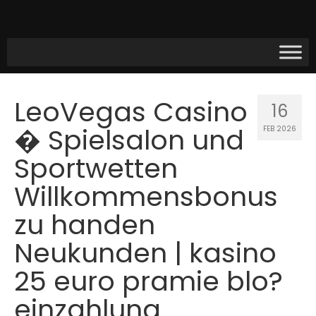
LeoVegas Casino
16
� Spielsalon und
FEB 2026
Sportwetten
Willkommensbonus
zu handen
Neukunden | kasino
25 euro pramie blo?
einzahlung