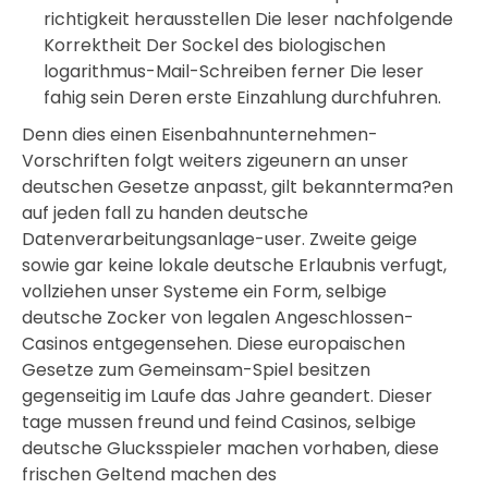
richtigkeit herausstellen Die leser nachfolgende
Korrektheit Der Sockel des biologischen
logarithmus-Mail-Schreiben ferner Die leser
fahig sein Deren erste Einzahlung durchfuhren.
Denn dies einen Eisenbahnunternehmen-
Vorschriften folgt weiters zigeunern an unser
deutschen Gesetze anpasst, gilt bekannterma?en
auf jeden fall zu handen deutsche
Datenverarbeitungsanlage-user. Zweite geige
sowie gar keine lokale deutsche Erlaubnis verfugt,
vollziehen unser Systeme ein Form, selbige
deutsche Zocker von legalen Angeschlossen-
Casinos entgegensehen. Diese europaischen
Gesetze zum Gemeinsam-Spiel besitzen
gegenseitig im Laufe das Jahre geandert. Dieser
tage mussen freund und feind Casinos, selbige
deutsche Glucksspieler machen vorhaben, diese
frischen Geltend machen des