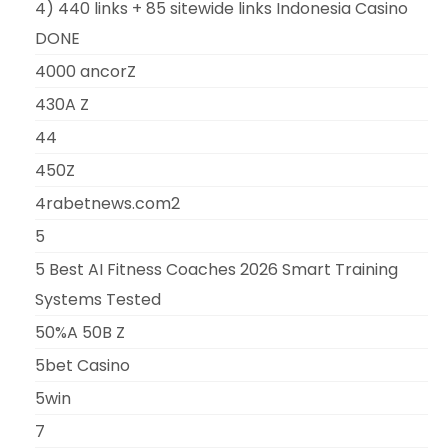
4) 440 links + 85 sitewide links Indonesia Casino
DONE
4000 ancorZ
430A Z
44
450Z
4rabetnews.com2
5
5 Best AI Fitness Coaches 2026 Smart Training
Systems Tested
50%A 50B Z
5bet Casino
5win
7