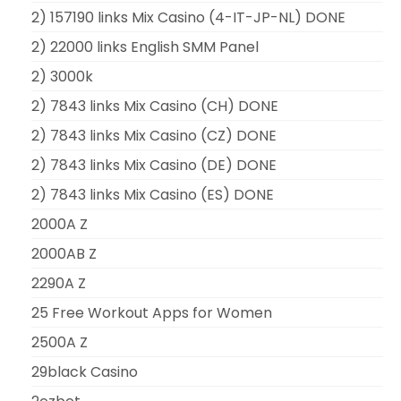
2) 157190 links Mix Casino (4-IT-JP-NL) DONE
2) 22000 links English SMM Panel
2) 3000k
2) 7843 links Mix Casino (CH) DONE
2) 7843 links Mix Casino (CZ) DONE
2) 7843 links Mix Casino (DE) DONE
2) 7843 links Mix Casino (ES) DONE
2000A Z
2000AB Z
2290A Z
25 Free Workout Apps for Women
2500A Z
29black Casino