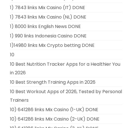
1) 7843 links Mix Casino (IT) DONE
1) 7843 links Mix Casino (NL) DONE
1) 8000 links English News DONE
1) 990 links Indonesia Casino DONE
1)14980 links Mix Crypto betting DONE
10
10 Best Nutrition Tracker Apps for a Healthier You
in 2026
10 Best Strength Training Apps in 2026
10 Best Workout Apps of 2026, Tested by Personal
Trainers
10) 641286 links Mix Casino (1-UK) DONE
10) 641286 links Mix Casino (2-UK) DONE