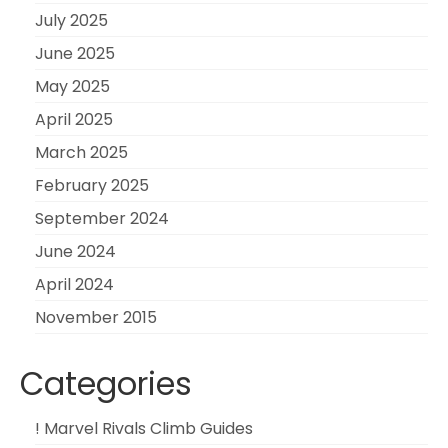
July 2025
June 2025
May 2025
April 2025
March 2025
February 2025
September 2024
June 2024
April 2024
November 2015
Categories
! Marvel Rivals Climb Guides