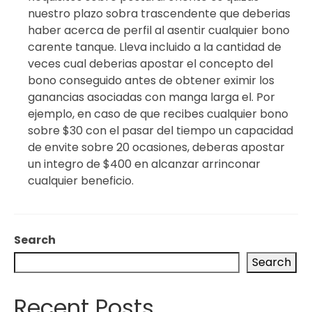
nuestro plazo sobra trascendente que deberias
haber acerca de perfil al asentir cualquier bono
carente tanque. Lleva incluido a la cantidad de
veces cual deberias apostar el concepto del
bono conseguido antes de obtener eximir los
ganancias asociadas con manga larga el. Por
ejemplo, en caso de que recibes cualquier bono
sobre $30 con el pasar del tiempo un capacidad
de envite sobre 20 ocasiones, deberas apostar
un integro de $400 en alcanzar arrinconar
cualquier beneficio.
Search
Search
Recent Posts