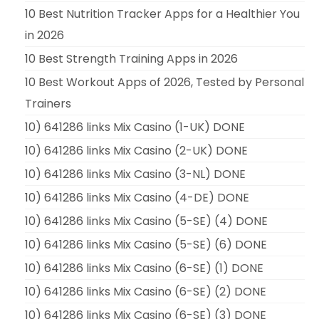
10 Best Nutrition Tracker Apps for a Healthier You
in 2026
10 Best Strength Training Apps in 2026
10 Best Workout Apps of 2026, Tested by Personal
Trainers
10) 641286 links Mix Casino (1-UK) DONE
10) 641286 links Mix Casino (2-UK) DONE
10) 641286 links Mix Casino (3-NL) DONE
10) 641286 links Mix Casino (4-DE) DONE
10) 641286 links Mix Casino (5-SE) (4) DONE
10) 641286 links Mix Casino (5-SE) (6) DONE
10) 641286 links Mix Casino (6-SE) (1) DONE
10) 641286 links Mix Casino (6-SE) (2) DONE
10) 641286 links Mix Casino (6-SE) (3) DONE