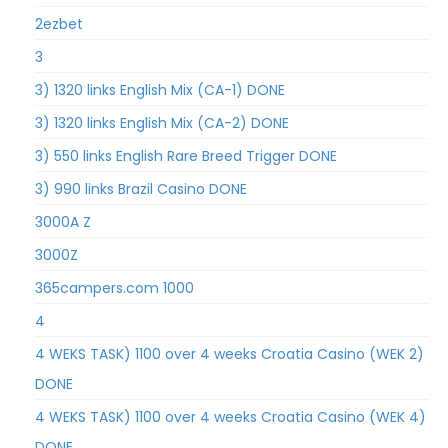
2ezbet
3
3) 1320 links English Mix (CA-1) DONE
3) 1320 links English Mix (CA-2) DONE
3) 550 links English Rare Breed Trigger DONE
3) 990 links Brazil Casino DONE
3000A Z
3000Z
365campers.com 1000
4
4 WEKS TASK) 1100 over 4 weeks Croatia Casino (WEK 2)
DONE
4 WEKS TASK) 1100 over 4 weeks Croatia Casino (WEK 4)
DONE