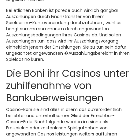
Bei etlichen Banken ist parece auch wirklich gangbar
Auszahlungen durch Finanztransfer von Ihrem
Spielcasino-Kontoverbindung durchzufuhren , wohl es
hangt summa summarum durch angewandten
Auszahlungsbedingungen Ihres Casinos ab. Und sollen
Auszahlungen tun, dass wird ihr Auszahlungsvorgang
einheitlich jenem der Einzahlungen, Sie zu tun sein dafur
ungeachtet angewandten �Auszahlungsbereich” in Ihren
Spielcasino kuren.
Die Boni ihr Casinos unter
zuhilfenahme von
Bankuberweisungen
Casino-Boni sie sind alles in allem das au?erordentlich
beliebter und unterhaltsamer Glied der Erreichbar-
Casino-Erde. Nachfolgende werden im sinne als
Freispielen oder kostenlosen Spielguthaben von
angewandten Casinos leistungen weiters auffuhren