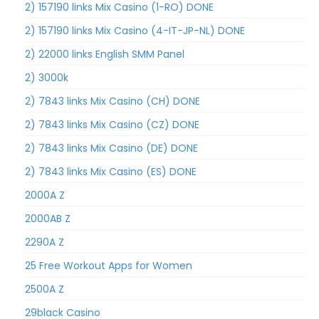
2) 157190 links Mix Casino (1-RO) DONE
2) 157190 links Mix Casino (4-IT-JP-NL) DONE
2) 22000 links English SMM Panel
2) 3000k
2) 7843 links Mix Casino (CH) DONE
2) 7843 links Mix Casino (CZ) DONE
2) 7843 links Mix Casino (DE) DONE
2) 7843 links Mix Casino (ES) DONE
2000A Z
2000AB Z
2290A Z
25 Free Workout Apps for Women
2500A Z
29black Casino