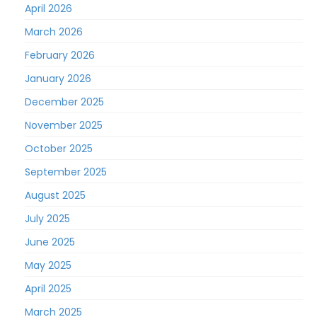
April 2026
March 2026
February 2026
January 2026
December 2025
November 2025
October 2025
September 2025
August 2025
July 2025
June 2025
May 2025
April 2025
March 2025