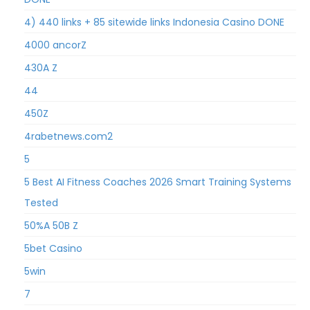
4) 440 links + 85 sitewide links Indonesia Casino DONE
4000 ancorZ
430A Z
44
450Z
4rabetnews.com2
5
5 Best AI Fitness Coaches 2026 Smart Training Systems
Tested
50%A 50B Z
5bet Casino
5win
7