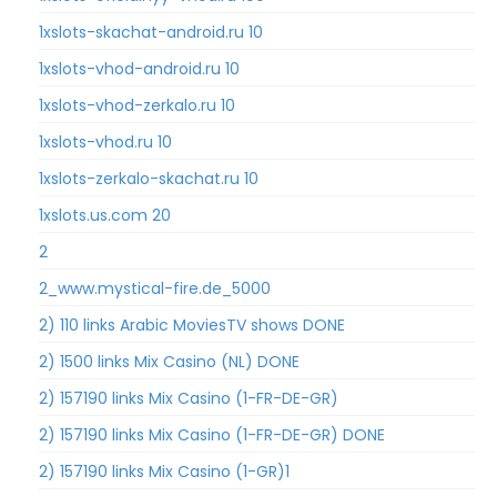
1xslots-skachat-android.ru 10
1xslots-vhod-android.ru 10
1xslots-vhod-zerkalo.ru 10
1xslots-vhod.ru 10
1xslots-zerkalo-skachat.ru 10
1xslots.us.com 20
2
2_www.mystical-fire.de_5000
2) 110 links Arabic MoviesTV shows DONE
2) 1500 links Mix Casino (NL) DONE
2) 157190 links Mix Casino (1-FR-DE-GR)
2) 157190 links Mix Casino (1-FR-DE-GR) DONE
2) 157190 links Mix Casino (1-GR)1