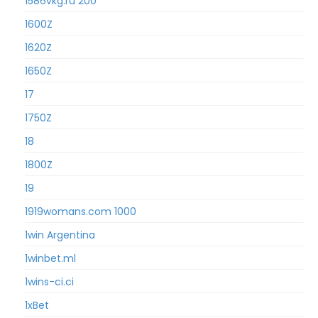
1586vkg.ru 200
1600Z
1620Z
1650Z
17
1750Z
18
1800Z
19
1919womans.com 1000
1win Argentina
1winbet.ml
1wins-ci.ci
1xBet