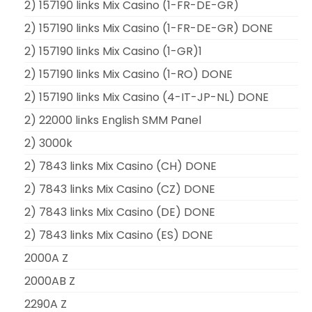
2) 157190 links Mix Casino (1-FR-DE-GR)
2) 157190 links Mix Casino (1-FR-DE-GR) DONE
2) 157190 links Mix Casino (1-GR)1
2) 157190 links Mix Casino (1-RO) DONE
2) 157190 links Mix Casino (4-IT-JP-NL) DONE
2) 22000 links English SMM Panel
2) 3000k
2) 7843 links Mix Casino (CH) DONE
2) 7843 links Mix Casino (CZ) DONE
2) 7843 links Mix Casino (DE) DONE
2) 7843 links Mix Casino (ES) DONE
2000A Z
2000AB Z
2290A Z