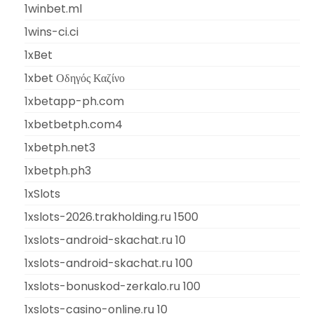
1winbet.ml
1wins-ci.ci
1xBet
1xbet Οδηγός Καζίνο
1xbetapp-ph.com
1xbetbetph.com4
1xbetph.net3
1xbetph.ph3
1xSlots
1xslots-2026.trakholding.ru 1500
1xslots-android-skachat.ru 10
1xslots-android-skachat.ru 100
1xslots-bonuskod-zerkalo.ru 100
1xslots-casino-online.ru 10