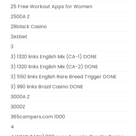
25 Free Workout Apps for Women
2500A Z
29black Casino
2ezbet
3
3) 1320 links English Mix (CA-1) DONE
3) 1320 links English Mix (CA-2) DONE
3) 550 links English Rare Breed Trigger DONE
3) 990 links Brazil Casino DONE
3000A Z
3000Z
365campers.com 1000
4