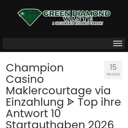
Champion
15
Casino
FEB 2026
Maklercourtage via
Einzahlung ᗎ Top ihre
Antwort 10
Startguthaben 2026