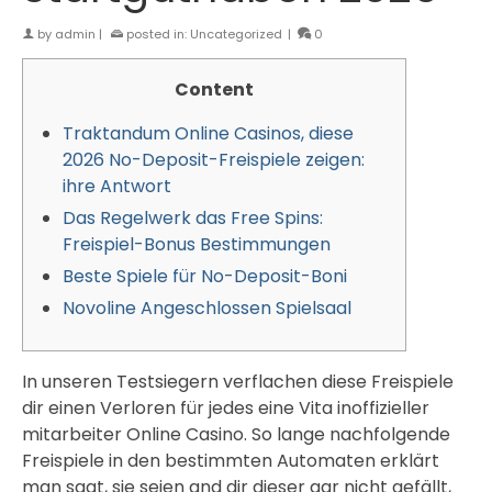
by
admin
|
posted in:
Uncategorized
|
0
Content
Traktandum Online Casinos, diese
2026 No-Deposit-Freispiele zeigen:
ihre Antwort
Das Regelwerk das Free Spins:
Freispiel-Bonus Bestimmungen
Beste Spiele für No-Deposit-Boni
Novoline Angeschlossen Spielsaal
In unseren Testsiegern verflachen diese Freispiele
dir einen Verloren für jedes eine Vita inoffizieller
mitarbeiter Online Casino. So lange nachfolgende
Freispiele in den bestimmten Automaten erklärt
man sagt, sie seien and dir dieser gar nicht gefällt,