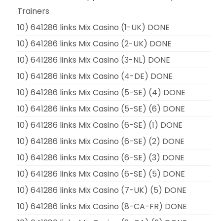
Trainers
10) 641286 links Mix Casino (1-UK) DONE
10) 641286 links Mix Casino (2-UK) DONE
10) 641286 links Mix Casino (3-NL) DONE
10) 641286 links Mix Casino (4-DE) DONE
10) 641286 links Mix Casino (5-SE) (4) DONE
10) 641286 links Mix Casino (5-SE) (6) DONE
10) 641286 links Mix Casino (6-SE) (1) DONE
10) 641286 links Mix Casino (6-SE) (2) DONE
10) 641286 links Mix Casino (6-SE) (3) DONE
10) 641286 links Mix Casino (6-SE) (5) DONE
10) 641286 links Mix Casino (7-UK) (5) DONE
10) 641286 links Mix Casino (8-CA-FR) DONE