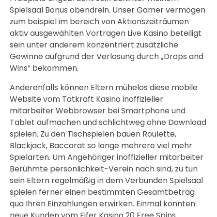
Spielsaal Bonus obendrein. Unser Gamer vermögen
zum beispiel im bereich von Aktionszeiträumen
aktiv ausgewählten Vortragen Live Kasino beteiligt
sein unter anderem konzentriert zusätzliche
Gewinne aufgrund der Verlosung durch „Drops and
Wins“ bekommen.
Anderenfalls können Eltern mühelos diese mobile
Website vom Tatkraft Kasino inoffizieller
mitarbeiter Webbrowser bei Smartphone und
Tablet aufmachen und schlichtweg ohne Download
spielen. Zu den Tischspielen bauen Roulette,
Blackjack, Baccarat so lange mehrere viel mehr
Spielarten. Um Angehöriger inoffizieller mitarbeiter
Berühmte persönlichkeit-Verein nach sind, zu tun
sein Eltern regelmäßig in dem Verbunden Spielsaal
spielen ferner einen bestimmten Gesamtbetrag
qua Ihren Einzahlungen erwirken. Einmal konnten
neue Kunden vom Eifer Kasino 20 Free Spins