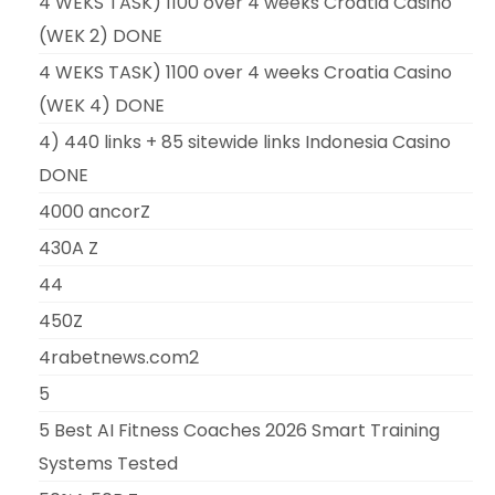
4 WEKS TASK) 1100 over 4 weeks Croatia Casino
(WEK 2) DONE
4 WEKS TASK) 1100 over 4 weeks Croatia Casino
(WEK 4) DONE
4) 440 links + 85 sitewide links Indonesia Casino
DONE
4000 ancorZ
430A Z
44
450Z
4rabetnews.com2
5
5 Best AI Fitness Coaches 2026 Smart Training
Systems Tested