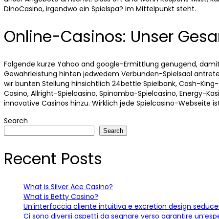
DinoCasino, irgendwo ein Spielspa? im Mittelpunkt steht.
Online-Casinos: Unser Gesam
Folgende kurze Yahoo and google-Ermittlung genugend, damit v
Gewahrleistung hinten jedwedem Verbunden-Spielsaal antreten
wir bunten Stellung hinsichtlich 24bettle Spielbank, Cash-Kin
Casino, Allright-Spielcasino, Spinamba-Spielcasino, Energy-K
innovative Casinos hinzu. Wirklich jede Spielcasino-Webseite 
Search
Search
Recent Posts
What is Silver Ace Casino?
What is Betty Casino?
Un’interfaccia cliente intuitiva e excretion design sedu
Ci sono diversi aspetti da segnare verso garantire un’esp