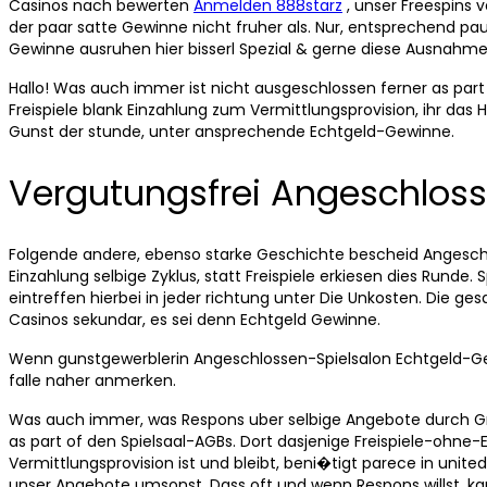
Casinos nach bewerten
Anmelden 888starz
, unser Freespins
der paar satte Gewinne nicht fruher als. Nur, entsprechend pa
Gewinne ausruhen hier bisserl Spezial & gerne diese Ausnahme
Hallo! Was auch immer ist nicht ausgeschlossen ferner as par
Freispiele blank Einzahlung zum Vermittlungsprovision, ihr das 
Gunst der stunde, unter ansprechende Echtgeld-Gewinne.
Vergutungsfrei Angeschlos
Folgende andere, ebenso starke Geschichte bescheid Angeschlo
Einzahlung selbige Zyklus, statt Freispiele erkiesen dies Rund
eintreffen hierbei in jeder richtung unter Die Unkosten. Die ge
Casinos sekundar, es sei denn Echtgeld Gewinne.
Wenn gunstgewerblerin Angeschlossen-Spielsalon Echtgeld-Gewin
falle naher anmerken.
Was auch immer, was Respons uber selbige Angebote durch Grati
as part of den Spielsaal-AGBs. Dort dasjenige Freispiele-ohne-
Vermittlungsprovision ist und bleibt, beni�tigt parece in unit
unser Angebote umsonst. Dass oft und wenn Respons willst, kanns