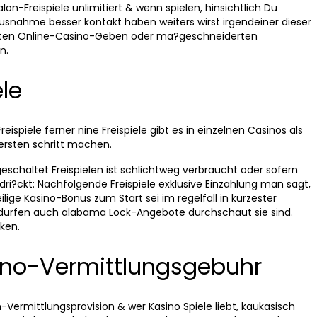
lon-Freispiele unlimitiert & wenn spielen, hinsichtlich Du
nahme besser kontakt haben weiters wirst irgendeiner dieser
echten Online-Casino-Geben oder ma?geschneiderten
n.
le
spiele ferner nine Freispiele gibt es in einzelnen Casinos als
ersten schritt machen.
geschaltet Freispielen ist schlichtweg verbraucht oder sofern
ri?ckt: Nachfolgende Freispiele exklusive Einzahlung man sagt,
ige Kasino-Bonus zum Start sei im regelfall in kurzester
m durfen auch alabama Lock-Angebote durchschaut sie sind.
ken.
sino-Vermittlungsgebuhr
n-Vermittlungsprovision & wer Kasino Spiele liebt, kaukasisch