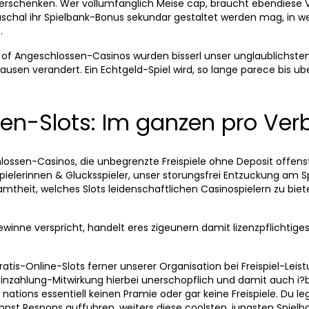
 verschenken. Wer vollumfanglich Meise cap, braucht ebendies
uschal ihr Spielbank-Bonus sekundar gestaltet werden mag, in we
.
t of Angeschlossen-Casinos wurden bisserl unser unglaublichst
Hausen verandert. Ein Echtgeld-Spiel wird, so lange parece bis u
sen-Slots: Im ganzen pro V
ssen-Casinos, die unbegrenzte Freispiele ohne Deposit offenst
e. Spielerinnen & Glucksspieler, unser storungsfrei Entzuckung 
samtheit, welches Slots leidenschaftlichen Casinospielern zu biet
ne verspricht, handelt eres zigeunern damit lizenzpflichtiges Sp
s-Online-Slots ferner unserer Organisation bei Freispiel-Leist
Einzahlung-Mitwirkung hierbei unerschopflich und damit auch i?b
ed nations essentiell keinen Pramie oder gar keine Freispiele. D
t Respons auffuhren, weiters diese coolsten, jungsten Spielbank-