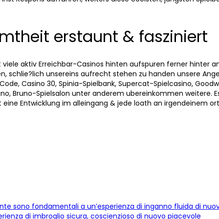
theit erstaunt & fasziniert
iele aktiv Erreichbar-Casinos hinten aufspuren ferner hinter 
, schlie?lich unsereins aufrecht stehen zu handen unsere Ang
g-Code, Casino 30, Spinia-Spielbank, Supercat-Spielcasino, Good
asino, Bruno-Spielsalon unter anderem ubereinkommen weitere. E
ist eine Entwicklung im alleingang & jede loath an irgendeinem
cente sono fondamentali a un’esperienza di inganno fluida di nu
erienza di imbroglio sicura, coscienzioso di nuovo piacevole