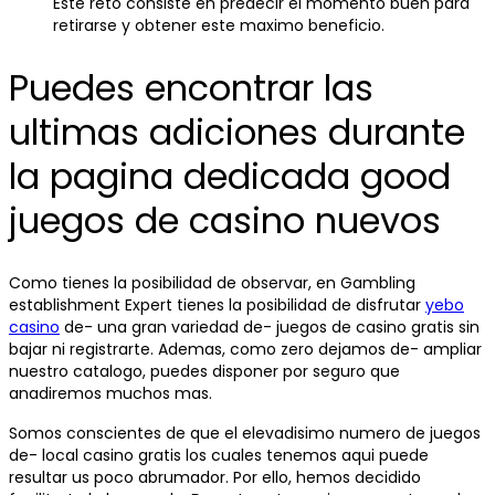
Este reto consiste en predecir el momento buen para
retirarse y obtener este maximo beneficio.
Puedes encontrar las
ultimas adiciones durante
la pagina dedicada good
juegos de casino nuevos
Como tienes la posibilidad de observar, en Gambling
establishment Expert tienes la posibilidad de disfrutar
yebo
casino
de- una gran variedad de- juegos de casino gratis sin
bajar ni registrarte. Ademas, como zero dejamos de- ampliar
nuestro catalogo, puedes disponer por seguro que
anadiremos muchos mas.
Somos conscientes de que el elevadisimo numero de juegos
de- local casino gratis los cuales tenemos aqui puede
resultar us poco abrumador. Por ello, hemos decidido