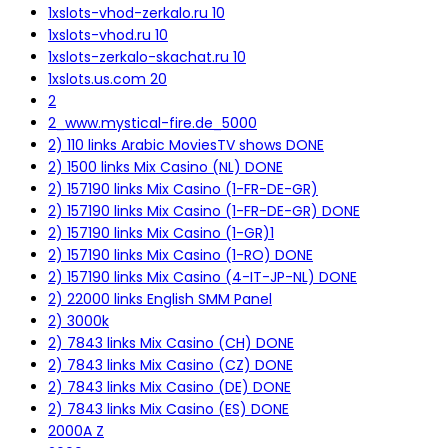
1xslots-vhod-zerkalo.ru 10
1xslots-vhod.ru 10
1xslots-zerkalo-skachat.ru 10
1xslots.us.com 20
2
2_www.mystical-fire.de_5000
2) 110 links Arabic MoviesTV shows DONE
2) 1500 links Mix Casino (NL) DONE
2) 157190 links Mix Casino (1-FR-DE-GR)
2) 157190 links Mix Casino (1-FR-DE-GR) DONE
2) 157190 links Mix Casino (1-GR)1
2) 157190 links Mix Casino (1-RO) DONE
2) 157190 links Mix Casino (4-IT-JP-NL) DONE
2) 22000 links English SMM Panel
2) 3000k
2) 7843 links Mix Casino (CH) DONE
2) 7843 links Mix Casino (CZ) DONE
2) 7843 links Mix Casino (DE) DONE
2) 7843 links Mix Casino (ES) DONE
2000A Z