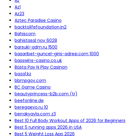
Az
Az1
Az23
Aztec Paradise Casino
backtolifefoundation.in2
Bahiscom
bahistasal nov 6028
barsuki-adm.ru 1500
basaribet-guncel-giris-adresi.com 1000
basswins-casino.co.uk
Bästa Pay N Play Casinon
baza1.kz
bbmpgov.com
BC Game Casino
beautyprincess-b2b.com (tr)
beefonline.de
beregaevo.ru 10
berrakyayla.com z3
Best 10 Full Body Workout Apps of 2026 for Beginners
Best 5 running apps 2026 in USA
Best 5 Weight Loss App 2026