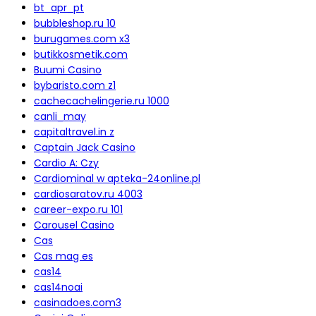
bt_apr_pt
bubbleshop.ru 10
burugames.com x3
butikkosmetik.com
Buumi Casino
bybaristo.com z1
cachecachelingerie.ru 1000
canli_may
capitaltravel.in z
Captain Jack Casino
Cardio A: Czy
Cardiominal w apteka-24online.pl
cardiosaratov.ru 4003
career-expo.ru 101
Carousel Casino
Cas
Cas mag es
cas14
cas14noai
casinadoes.com3