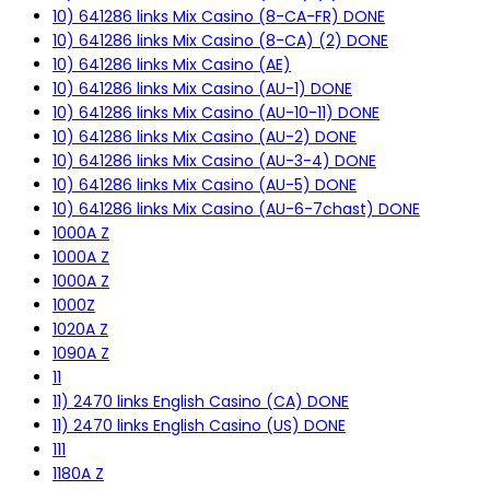
10) 641286 links Mix Casino (8-CA-FR) DONE
10) 641286 links Mix Casino (8-CA) (2) DONE
10) 641286 links Mix Casino (AE)
10) 641286 links Mix Casino (AU-1) DONE
10) 641286 links Mix Casino (AU-10-11) DONE
10) 641286 links Mix Casino (AU-2) DONE
10) 641286 links Mix Casino (AU-3-4) DONE
10) 641286 links Mix Casino (AU-5) DONE
10) 641286 links Mix Casino (AU-6-7chast) DONE
1000A Z
1000A Z
1000A Z
1000Z
1020A Z
1090A Z
11
11) 2470 links English Casino (CA) DONE
11) 2470 links English Casino (US) DONE
111
1180A Z