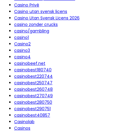
Casino Privé
Casino utan svensk licens
Casino Utan Svensk Licens 2026
casino zonder crucks
casino/gambling
casino1
Casino2
casino3
casino4
casinobeef.net
casinobest180740
casinobest220744
casinobest250747
casinobest260748
casinobest270749
casinobest280750
casinobest290751
casinobest40857
Casinolab
Casinos