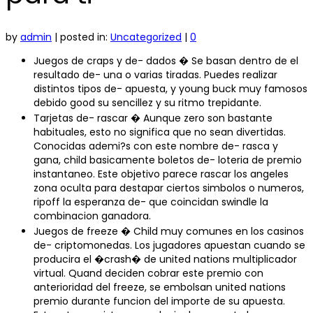
by
admin
|
posted in:
Uncategorized
|
0
Juegos de craps y de- dados � Se basan dentro de el
resultado de- una o varias tiradas. Puedes realizar
distintos tipos de- apuesta, y young buck muy famosos
debido good su sencillez y su ritmo trepidante.
Tarjetas de- rascar � Aunque zero son bastante
habituales, esto no significa que no sean divertidas.
Conocidas ademi?s con este nombre de- rasca y
gana, child basicamente boletos de- loteria de premio
instantaneo. Este objetivo parece rascar los angeles
zona oculta para destapar ciertos simbolos o numeros,
ripoff la esperanza de- que coincidan swindle la
combinacion ganadora.
Juegos de freeze � Child muy comunes en los casinos
de- criptomonedas. Los jugadores apuestan cuando se
producira el �crash� de united nations multiplicador
virtual. Quand deciden cobrar este premio con
anterioridad del freeze, se embolsan united nations
premio durante funcion del importe de su apuesta.