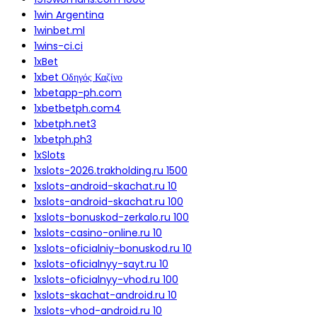
1win Argentina
1winbet.ml
1wins-ci.ci
1xBet
1xbet Οδηγός Καζίνο
1xbetapp-ph.com
1xbetbetph.com4
1xbetph.net3
1xbetph.ph3
1xSlots
1xslots-2026.trakholding.ru 1500
1xslots-android-skachat.ru 10
1xslots-android-skachat.ru 100
1xslots-bonuskod-zerkalo.ru 100
1xslots-casino-online.ru 10
1xslots-oficialniy-bonuskod.ru 10
1xslots-oficialnyy-sayt.ru 10
1xslots-oficialnyy-vhod.ru 100
1xslots-skachat-android.ru 10
1xslots-vhod-android.ru 10