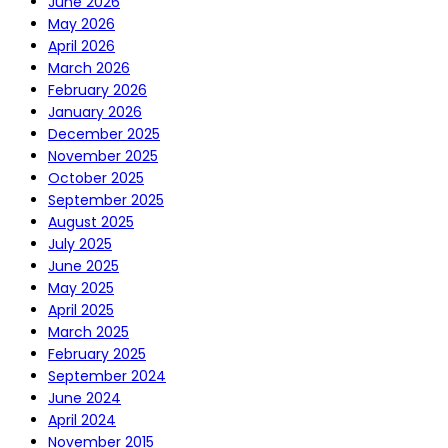
June 2026
May 2026
April 2026
March 2026
February 2026
January 2026
December 2025
November 2025
October 2025
September 2025
August 2025
July 2025
June 2025
May 2025
April 2025
March 2025
February 2025
September 2024
June 2024
April 2024
November 2015