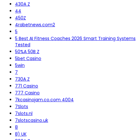
430A Z
44
450Z
4rabetnews.com2
5
5 Best AI Fitness Coaches 2026 Smart Training Systems
Tested
50%A 50B Z
5bet Casino
5win
7
730A Z
771 Casino
777 Casino
7kcasinojam.co.com 4004
7Slots
7slots.nl
7slotscasino.uk
8
8) UK