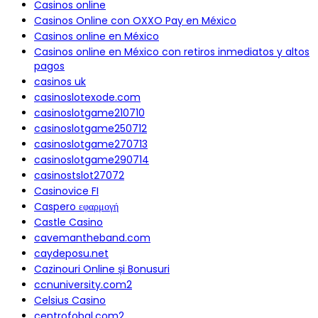
Casinos online
Casinos Online con OXXO Pay en México
Casinos online en México
Casinos online en México con retiros inmediatos y altos
pagos
casinos uk
casinoslotexode.com
casinoslotgame210710
casinoslotgame250712
casinoslotgame270713
casinoslotgame290714
casinostslot27072
Casinovice FI
Caspero εφαρμογή
Castle Casino
cavemantheband.com
caydeposu.net
Cazinouri Online și Bonusuri
ccnuniversity.com2
Celsius Casino
centrofobal.com2