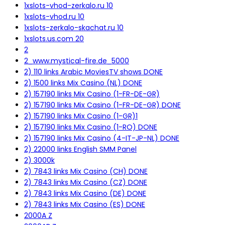
1xslots-vhod-zerkalo.ru 10
1xslots-vhod.ru 10
1xslots-zerkalo-skachat.ru 10
1xslots.us.com 20
2
2_www.mystical-fire.de_5000
2) 110 links Arabic MoviesTV shows DONE
2) 1500 links Mix Casino (NL) DONE
2) 157190 links Mix Casino (1-FR-DE-GR)
2) 157190 links Mix Casino (1-FR-DE-GR) DONE
2) 157190 links Mix Casino (1-GR)1
2) 157190 links Mix Casino (1-RO) DONE
2) 157190 links Mix Casino (4-IT-JP-NL) DONE
2) 22000 links English SMM Panel
2) 3000k
2) 7843 links Mix Casino (CH) DONE
2) 7843 links Mix Casino (CZ) DONE
2) 7843 links Mix Casino (DE) DONE
2) 7843 links Mix Casino (ES) DONE
2000A Z