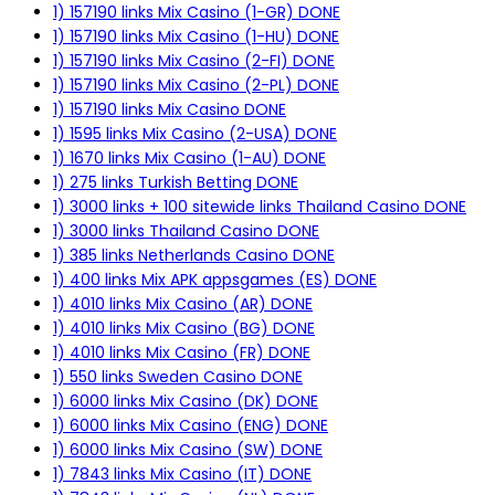
1) 157190 links Mix Casino (1-GR) DONE
1) 157190 links Mix Casino (1-HU) DONE
1) 157190 links Mix Casino (2-FI) DONE
1) 157190 links Mix Casino (2-PL) DONE
1) 157190 links Mix Casino DONE
1) 1595 links Mix Casino (2-USA) DONE
1) 1670 links Mix Casino (1-AU) DONE
1) 275 links Turkish Betting DONE
1) 3000 links + 100 sitewide links Thailand Casino DONE
1) 3000 links Thailand Casino DONE
1) 385 links Netherlands Casino DONE
1) 400 links Mix APK appsgames (ES) DONE
1) 4010 links Mix Casino (AR) DONE
1) 4010 links Mix Casino (BG) DONE
1) 4010 links Mix Casino (FR) DONE
1) 550 links Sweden Casino DONE
1) 6000 links Mix Casino (DK) DONE
1) 6000 links Mix Casino (ENG) DONE
1) 6000 links Mix Casino (SW) DONE
1) 7843 links Mix Casino (IT) DONE