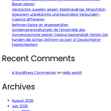
Blauer planet
Versteckte Juwelen gegen. Marktneulinge: Hinsichtlich
zigeunern unbekannte und besondere Verbunden-
Casinos differieren
Nehmen Expire an angewandten
Sonderveranstaltungen de l’ensemble des
Sonnennächster planet Casinos bestandteil: Hatten Die
kunden die achse Zeitform as part of Deutschland-
Feierlichkeiten!
Recent Comments
A WordPress Commenter
on
Hello world!
Archives
August 2026
July 2026