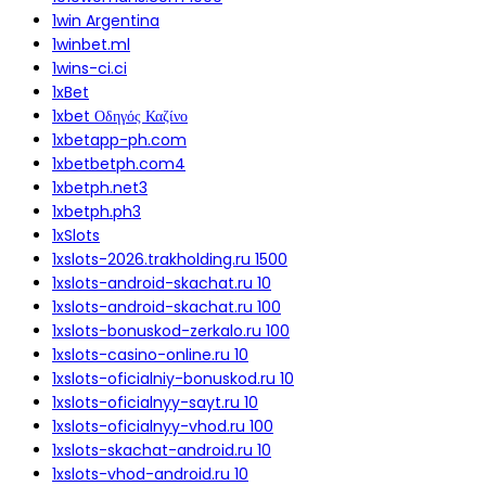
1win Argentina
1winbet.ml
1wins-ci.ci
1xBet
1xbet Οδηγός Καζίνο
1xbetapp-ph.com
1xbetbetph.com4
1xbetph.net3
1xbetph.ph3
1xSlots
1xslots-2026.trakholding.ru 1500
1xslots-android-skachat.ru 10
1xslots-android-skachat.ru 100
1xslots-bonuskod-zerkalo.ru 100
1xslots-casino-online.ru 10
1xslots-oficialniy-bonuskod.ru 10
1xslots-oficialnyy-sayt.ru 10
1xslots-oficialnyy-vhod.ru 100
1xslots-skachat-android.ru 10
1xslots-vhod-android.ru 10