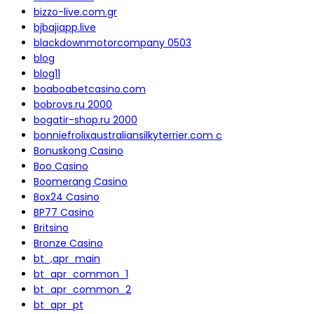
bizzo-live.com.gr
bjbajiapp.live
blackdownmotorcompany 0503
blog
blog11
boaboabetcasino.com
bobrovs.ru 2000
bogatir-shop.ru 2000
bonniefrolixaustraliansilkyterrier.com c
Bonuskong Casino
Boo Casino
Boomerang Casino
Box24 Casino
BP77 Casino
Britsino
Bronze Casino
bt_,apr_main
bt_apr_common_1
bt_apr_common_2
bt_apr_pt