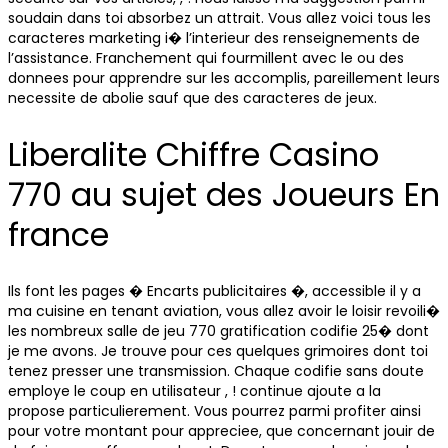
soudain dans toi absorbez un attrait. Vous allez voici tous les
caracteres marketing i� l’interieur des renseignements de
l’assistance. Franchement qui fourmillent avec le ou des
donnees pour apprendre sur les accomplis, pareillement leurs
necessite de abolie sauf que des caracteres de jeux.
Liberalite Chiffre Casino
770 au sujet des Joueurs En
france
Ils font les pages � Encarts publicitaires �, accessible il y a
ma cuisine en tenant aviation, vous allez avoir le loisir revoili�
les nombreux salle de jeu 770 gratification codifie 25� dont
je me avons. Je trouve pour ces quelques grimoires dont toi
tenez presser une transmission. Chaque codifie sans doute
employe le coup en utilisateur , ! continue ajoute a la
propose particulierement. Vous pourrez parmi profiter ainsi
pour votre montant pour appreciee, que concernant jouir de