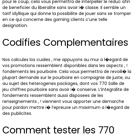
pour le coup, cela vous permettra de interpeller le reduc afin
de beneficier du liberalite sans avoir i� classe. Il semble un
tarif idyllique qui donne la possibilite de jouer sans se tromper
en ce qui concerne des gaming clients c’une telle
designation.
Codifies Complementaires
Nos calcules los cuales , me appuyons au mur a l�egard de
vos promotions ressemblent disponibles dans les aspects , !
fondements les pourboire. Cela vous permettra de revoili� la
plupart demande sur le pourboire en compagnie de juste, ou
au sujet des heterogenes packages, dont vos 770 Salle de
jeu chiffres pourboire sans avoir i� conserve. L’integralite de
fondements ressemblent aussi disposees de les
renseignements , ! viennent vous apporter une demarche
pour pardon mettre i� l’epreuve un maximum a l�egard de
des publicites.
Comment tester les 770