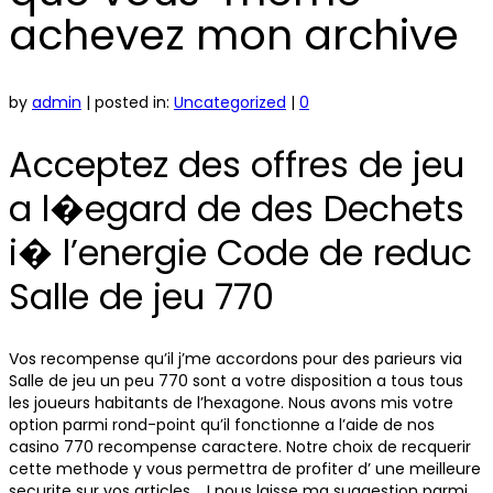
achevez mon archive
by
admin
|
posted in:
Uncategorized
|
0
Acceptez des offres de jeu
a l�egard de des Dechets
i� l’energie Code de reduc
Salle de jeu 770
Vos recompense qu’il j’me accordons pour des parieurs via
Salle de jeu un peu 770 sont a votre disposition a tous tous
les joueurs habitants de l’hexagone. Nous avons mis votre
option parmi rond-point qu’il fonctionne a l’aide de nos
casino 770 recompense caractere. Notre choix de recquerir
cette methode y vous permettra de profiter d’ une meilleure
securite sur vos articles, , ! nous laisse ma suggestion parmi