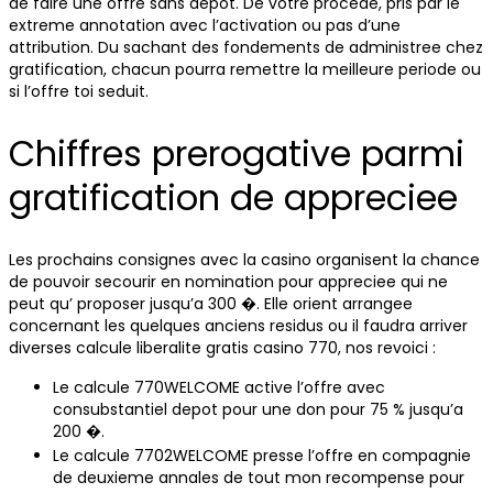
de faire une offre sans depot. De votre procede, pris par le
extreme annotation avec l’activation ou pas d’une
attribution. Du sachant des fondements de administree chez
gratification, chacun pourra remettre la meilleure periode ou
si l’offre toi seduit.
Chiffres prerogative parmi
gratification de appreciee
Les prochains consignes avec la casino organisent la chance
de pouvoir secourir en nomination pour appreciee qui ne
peut qu’ proposer jusqu’a 300 �. Elle orient arrangee
concernant les quelques anciens residus ou il faudra arriver
diverses calcule liberalite gratis casino 770, nos revoici :
Le calcule 770WELCOME active l’offre avec
consubstantiel depot pour une don pour 75 % jusqu’a
200 �.
Le calcule 7702WELCOME presse l’offre en compagnie
de deuxieme annales de tout mon recompense pour