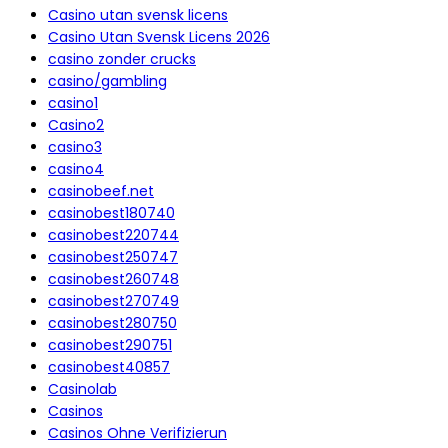
Casino utan svensk licens
Casino Utan Svensk Licens 2026
casino zonder crucks
casino/gambling
casino1
Casino2
casino3
casino4
casinobeef.net
casinobest180740
casinobest220744
casinobest250747
casinobest260748
casinobest270749
casinobest280750
casinobest290751
casinobest40857
Casinolab
Casinos
Casinos Ohne Verifizierun