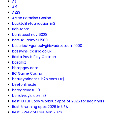
Az
Az1
Az23
Aztec Paradise Casino
backtolifefoundation.in2
Bahiscom
bahistasal nov 6028
barsuki-adm.ru 1500
basaribet-guncel-giris-adresi.com 1000
basswins-casino.co.uk
Bästa Pay N Play Casinon
baza1.kz
bbmpgov.com
BC Game Casino
beautyprincess-b2b.com (tr)
beefonline.de
beregaevo.ru 10
berrakyayla.com z3
Best 10 Full Body Workout Apps of 2026 for Beginners
Best 5 running apps 2026 in USA
Best 5 Weight Loss App 2026