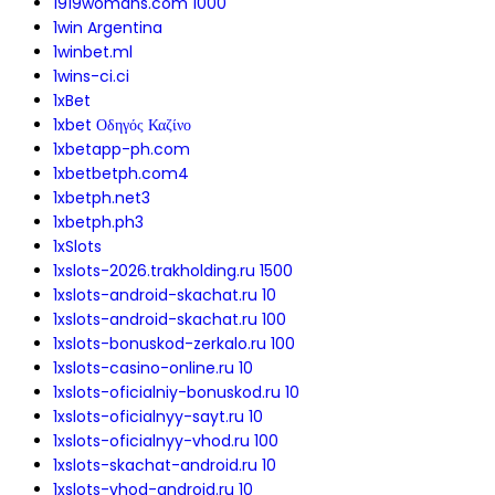
1919womans.com 1000
1win Argentina
1winbet.ml
1wins-ci.ci
1xBet
1xbet Οδηγός Καζίνο
1xbetapp-ph.com
1xbetbetph.com4
1xbetph.net3
1xbetph.ph3
1xSlots
1xslots-2026.trakholding.ru 1500
1xslots-android-skachat.ru 10
1xslots-android-skachat.ru 100
1xslots-bonuskod-zerkalo.ru 100
1xslots-casino-online.ru 10
1xslots-oficialniy-bonuskod.ru 10
1xslots-oficialnyy-sayt.ru 10
1xslots-oficialnyy-vhod.ru 100
1xslots-skachat-android.ru 10
1xslots-vhod-android.ru 10