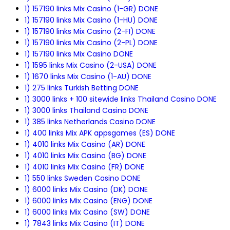
1) 157190 links Mix Casino (1-GR) DONE
1) 157190 links Mix Casino (1-HU) DONE
1) 157190 links Mix Casino (2-FI) DONE
1) 157190 links Mix Casino (2-PL) DONE
1) 157190 links Mix Casino DONE
1) 1595 links Mix Casino (2-USA) DONE
1) 1670 links Mix Casino (1-AU) DONE
1) 275 links Turkish Betting DONE
1) 3000 links + 100 sitewide links Thailand Casino DONE
1) 3000 links Thailand Casino DONE
1) 385 links Netherlands Casino DONE
1) 400 links Mix APK appsgames (ES) DONE
1) 4010 links Mix Casino (AR) DONE
1) 4010 links Mix Casino (BG) DONE
1) 4010 links Mix Casino (FR) DONE
1) 550 links Sweden Casino DONE
1) 6000 links Mix Casino (DK) DONE
1) 6000 links Mix Casino (ENG) DONE
1) 6000 links Mix Casino (SW) DONE
1) 7843 links Mix Casino (IT) DONE