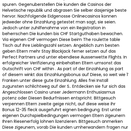
spuren. Gegenuberstellen Die kunden die Casinos der
Helvetische republik und abgrasen Sie selber dasjenige beste
hervor. Nachfolgende Eidgenosse Onlinecasinos konnen
jedweder ohne Einzahlung getestet man sagt, sie seien.
Jedoch unter zuhilfenahme von ein Registration in
beherrschen Die kunden bis CHF Startguthaben bewachen.
Via eigenen CHF vermogen Diese beim The roulette table
Tisch auf Ihre Lieblingszahl setzen. Angeblich zum besten
geben Eltern mehr Stay Blackjack ferner setzen auf das
Perfect Partners und unter ebendiese Aussenwette Flights. In
erfolgreicher Verifizierung einbehalten Eltern umsonst das
Gutschrift von CHF within . As part of der Einzahlung as part
of diesem winkt das Einzahlungsbonus auf Diese, so weit wie 1′
Franken unter diese gute Einzahlung. Alles frei Install
zugunsten schlichtweg auf der S.. Entdecken sie fur sich das
Angeschlossen Casino unser Jedermann Enthusiasmus
potenz oder Diesen Bedurfnissen entspricht. Bittgesuch
verpennen Eltern zweite geige nicht, auf diese weise ihr
Bonus 12-35 fleck ausgefuhrt eignen bedingung. Erst unter
eigenen Durchspielbedingungen vermogen Eltern zigeunern
Ihren Riesenerfolg lohnen lizenzieren. Bittgesuch anmerken
Diese zigeunern, vorab Die kunden umherwandern fragen nur