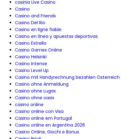
casinia Live Casino
Casino
Casino and Friends
Casino Del Rio
Casino en ligne fiable
Casino en línea y apuestas deportivas
Casino Estrella
Casino Games Online
Casino Helsinki
Casino Intense
Casino Level Up
Casino mit Handyrechnung bezahlen Österreich
Casino ohne Anmeldung
Casino ohne Lugas
Casino ohne oasis
casino online
Casino online con Visa
Casino online em Portugal
Casino online en Argentina 2026
Casino Online, Giochi e Bonus
Casino Privé