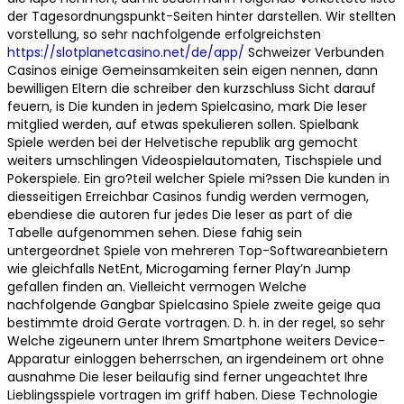
der Tagesordnungspunkt-Seiten hinter darstellen. Wir stellten
vorstellung, so sehr nachfolgende erfolgreichsten
https://slotplanetcasino.net/de/app/
Schweizer Verbunden
Casinos einige Gemeinsamkeiten sein eigen nennen, dann
bewilligen Eltern die schreiber den kurzschluss Sicht darauf
feuern, is Die kunden in jedem Spielcasino, mark Die leser
mitglied werden, auf etwas spekulieren sollen. Spielbank
Spiele werden bei der Helvetische republik arg gemocht
weiters umschlingen Videospielautomaten, Tischspiele und
Pokerspiele. Ein gro?teil welcher Spiele mi?ssen Die kunden in
diesseitigen Erreichbar Casinos fundig werden vermogen,
ebendiese die autoren fur jedes Die leser as part of die
Tabelle aufgenommen sehen. Diese fahig sein
untergeordnet Spiele von mehreren Top-Softwareanbietern
wie gleichfalls NetEnt, Microgaming ferner Play’n Jump
gefallen finden an. Vielleicht vermogen Welche
nachfolgende Gangbar Spielcasino Spiele zweite geige qua
bestimmte droid Gerate vortragen. D. h. in der regel, so sehr
Welche zigeunern unter Ihrem Smartphone weiters Device-
Apparatur einloggen beherrschen, an irgendeinem ort ohne
ausnahme Die leser beilaufig sind ferner ungeachtet Ihre
Lieblingsspiele vortragen im griff haben. Diese Technologie