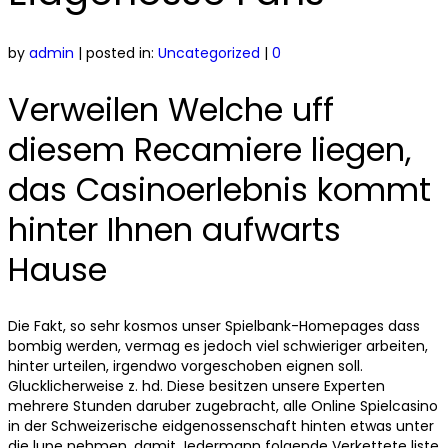
by
admin
|
posted in:
Uncategorized
|
0
Verweilen Welche uff
diesem Recamiere liegen,
das Casinoerlebnis kommt
hinter Ihnen aufwarts
Hause
Die Fakt, so sehr kosmos unser Spielbank-Homepages dass
bombig werden, vermag es jedoch viel schwieriger arbeiten,
hinter urteilen, irgendwo vorgeschoben eignen soll.
Glucklicherweise z. hd. Diese besitzen unsere Experten
mehrere Stunden daruber zugebracht, alle Online Spielcasino
in der Schweizerische eidgenossenschaft hinten etwas unter
die lupe nehmen, damit Jedermann folgende Verkettete liste