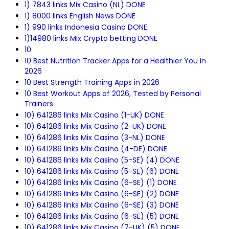
1) 7843 links Mix Casino (NL) DONE
1) 8000 links English News DONE
1) 990 links Indonesia Casino DONE
1)14980 links Mix Crypto betting DONE
10
10 Best Nutrition Tracker Apps for a Healthier You in
2026
10 Best Strength Training Apps in 2026
10 Best Workout Apps of 2026, Tested by Personal
Trainers
10) 641286 links Mix Casino (1-UK) DONE
10) 641286 links Mix Casino (2-UK) DONE
10) 641286 links Mix Casino (3-NL) DONE
10) 641286 links Mix Casino (4-DE) DONE
10) 641286 links Mix Casino (5-SE) (4) DONE
10) 641286 links Mix Casino (5-SE) (6) DONE
10) 641286 links Mix Casino (6-SE) (1) DONE
10) 641286 links Mix Casino (6-SE) (2) DONE
10) 641286 links Mix Casino (6-SE) (3) DONE
10) 641286 links Mix Casino (6-SE) (5) DONE
10) 641286 links Mix Casino (7-UK) (5) DONE