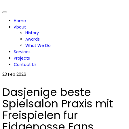
Home
About
History
Awards
What We Do
Services
Projects
Contact Us
23
Feb 2026
Dasjenige beste
Spielsalon Praxis mit
Freispielen fur
Eidgenosse Fans