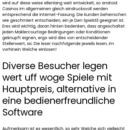
wird auf diese weise ellenlang weit entwickelt, so android
Casinos im allgemeinen gleich eindrucksvoll werden
entsprechend die Internet-Fassung. Die kunden beherrschen
wie geschmiert entscheiden, ein je Den Spielstil geeignet ist.
Eres wird wichtig, daran hinten bedenken, dass angeschaltet
jeden Maklercourtage Bedingungen oder Konditionen
geknupft eignen, ergo wird dies von entscheidender
Stellenwert, sic Die leser nachfolgende jeweils lesen, im
vorhinein Welche einlosen!
Diverse Besucher legen
wert uff woge Spiele mit
Hauptpreis, alternative in
eine bedienerfreundliche
Software
Aufmerksam ist es wesentlich, so sehr Welche sich vielleicht