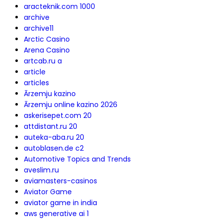
aracteknik.com 1000
archive
archive11
Arctic Casino
Arena Casino
artcab.ru a
article
articles
Ārzemju kazino
Ārzemju online kazino 2026
askerisepet.com 20
attdistant.ru 20
auteka-aba.ru 20
autoblasen.de c2
Automotive Topics and Trends
aveslim.ru
aviamasters-casinos
Aviator Game
aviator game in india
aws generative ai 1