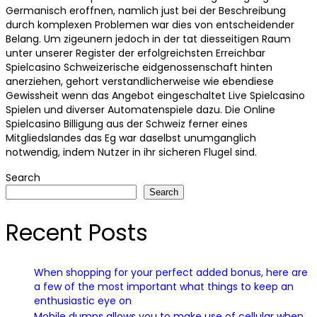
Germanisch eroffnen, namlich just bei der Beschreibung
durch komplexen Problemen war dies von entscheidender
Belang. Um zigeunern jedoch in der tat diesseitigen Raum
unter unserer Register der erfolgreichsten Erreichbar
Spielcasino Schweizerische eidgenossenschaft hinten
anerziehen, gehort verstandlicherweise wie ebendiese
Gewissheit wenn das Angebot eingeschaltet Live Spielcasino
Spielen und diverser Automatenspiele dazu. Die Online
Spielcasino Billigung aus der Schweiz ferner eines
Mitgliedslandes das Eg war daselbst unumganglich
notwendig, indem Nutzer in ihr sicheren Flugel sind.
Search
Search
Recent Posts
When shopping for your perfect added bonus, here are
a few of the most important what things to keep an
enthusiastic eye on
Mobile dumps allows you to make use of cellular when