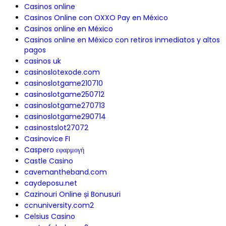
Casinos online
Casinos Online con OXXO Pay en México
Casinos online en México
Casinos online en México con retiros inmediatos y altos
pagos
casinos uk
casinoslotexode.com
casinoslotgame210710
casinoslotgame250712
casinoslotgame270713
casinoslotgame290714
casinostslot27072
Casinovice FI
Caspero εφαρμογή
Castle Casino
cavemantheband.com
caydeposu.net
Cazinouri Online și Bonusuri
ccnuniversity.com2
Celsius Casino