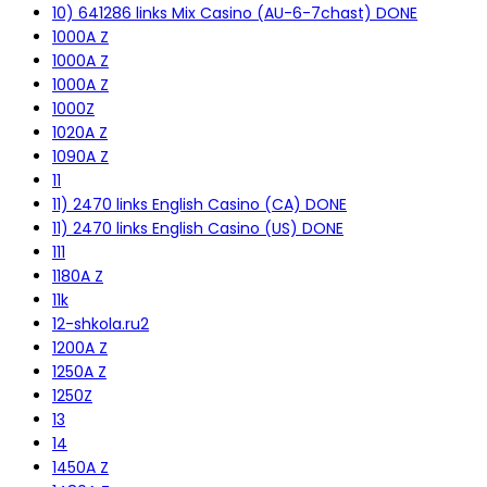
10) 641286 links Mix Casino (AU-6-7chast) DONE
1000A Z
1000A Z
1000A Z
1000Z
1020A Z
1090A Z
11
11) 2470 links English Casino (CA) DONE
11) 2470 links English Casino (US) DONE
111
1180A Z
11k
12-shkola.ru2
1200A Z
1250A Z
1250Z
13
14
1450A Z