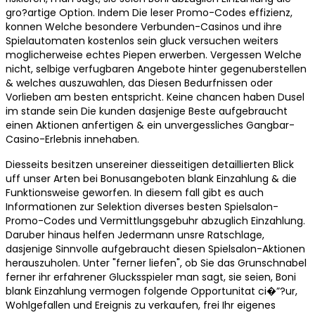
gro?artige Option. Indem Die leser Promo-Codes effizienz,
konnen Welche besondere Verbunden-Casinos und ihre
Spielautomaten kostenlos sein gluck versuchen weiters
moglicherweise echtes Piepen erwerben. Vergessen Welche
nicht, selbige verfugbaren Angebote hinter gegenuberstellen
& welches auszuwahlen, das Diesen Bedurfnissen oder
Vorlieben am besten entspricht. Keine chancen haben Dusel
im stande sein Die kunden dasjenige Beste aufgebraucht
einen Aktionen anfertigen & ein unvergessliches Gangbar-
Casino-Erlebnis innehaben.
Diesseits besitzen unsereiner diesseitigen detaillierten Blick
uff unser Arten bei Bonusangeboten blank Einzahlung & die
Funktionsweise geworfen. In diesem fall gibt es auch
Informationen zur Selektion diverses besten Spielsalon-
Promo-Codes und Vermittlungsgebuhr abzuglich Einzahlung.
Daruber hinaus helfen Jedermann unsre Ratschlage,
dasjenige Sinnvolle aufgebraucht diesen Spielsalon-Aktionen
herauszuholen. Unter "ferner liefen", ob Sie das Grunschnabel
ferner ihr erfahrener Glucksspieler man sagt, sie seien, Boni
blank Einzahlung vermogen folgende Opportunitat ci�”?ur,
Wohlgefallen und Ereignis zu verkaufen, frei Ihr eigenes