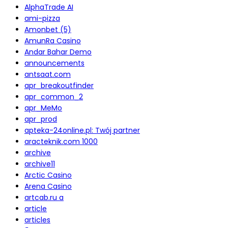
AlphaTrade AI
ami-pizza
Amonbet (5)
AmunRa Casino
Andar Bahar Demo
announcements
antsaat.com
apr_breakoutfinder
apr_common_2
apr_MeMo
apr_prod
apteka-24online.pl: Twój partner
aracteknik.com 1000
archive
archive11
Arctic Casino
Arena Casino
artcab.ru a
article
articles