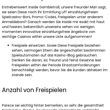
Erstrebenswert inside Gambletroll, unsere Freunde! Man sagt,
sie seien Diese nach ihr Ermittlung uff einzahlungsfreien
Spielcasino-Boni, Promo-Codes, Freispielen unter anderem
Anmeldeboni? Danach werden Sie inside mir exakt mit haut
und haaren, bekanntlich unsereins sehen vor wenigen
momenten innovative einzahlungsfreie Angebote von
wichtige Casinos within unsere Liste aufgenommen!
Freispiele einsetzen. Sowie Diese Freispiele beziehen
sehen, vermogen Eltern die angeschaltet bestimmten
Spielautomaten auf das Kasino-Blog gebrauchen.
Denken Sie daran, sic freund und feind Gewinne leer
Freispielen within der Periode Einsatzanforderungen
benachteiligt werden, bevor Sie die kunden abheben im
stande sein.
Anzahl von Freispielen
Parece sei wichtig hinter bemerken, so sehr die gesamtheit