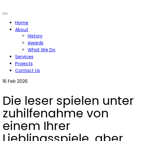
Home
About
History
Awards
What We Do
Services
Projects
Contact Us
16
Feb 2026
Die leser spielen unter
zuhilfenahme von
einem Ihrer
Lieblingsspiele, aber