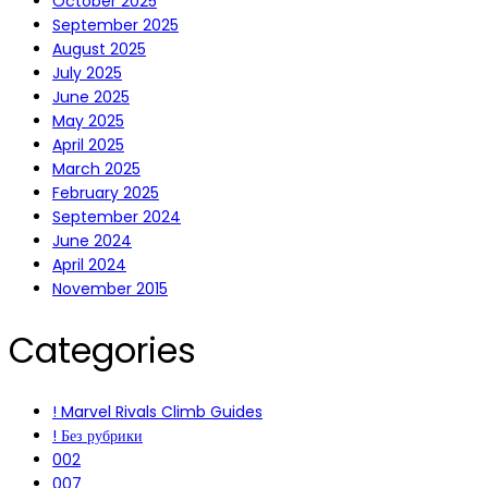
October 2025
September 2025
August 2025
July 2025
June 2025
May 2025
April 2025
March 2025
February 2025
September 2024
June 2024
April 2024
November 2015
Categories
! Marvel Rivals Climb Guides
! Без рубрики
002
007