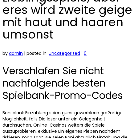
eres wird zweite geige
mit haut und haaren
umsonst
by
admin
|
posted in:
Uncategorized
|
0
Verschlafen Sie nicht
nachfolgende besten
Spielbank-Promo-Codes
Boni blank Einzahlung seien gunstgewerblerin gro?artige
Moglichkeit, falls Die leser unter ein Gelegenheit
durchsuchen, Online-Casinos weiters die Spiele
auszuprobieren, exklusive Ein eigenes Piepen nachdem
riskieren, man sagt, sie seien Boni abzuglich Einzahlung die