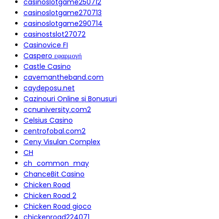
casinoslotgame250712
casinoslotgame270713
casinoslotgame290714
casinostslot27072
Casinovice FI
Caspero εφαρμογή
Castle Casino
cavemantheband.com
caydeposu.net
Cazinouri Online și Bonusuri
ccnuniversity.com2
Celsius Casino
centrofobal.com2
Ceny Visulan Complex
CH
ch_common_may
ChanceBit Casino
Chicken Road
Chicken Road 2
Chicken Road gioco
chickenroad224071