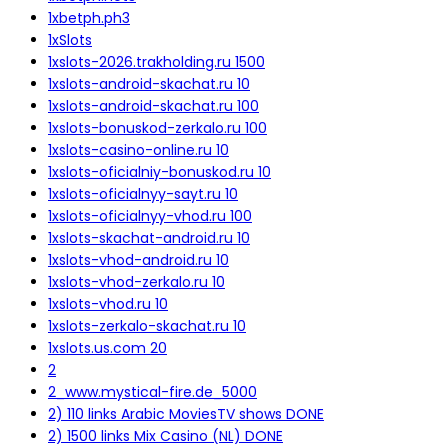
1xbetph.ph3
1xSlots
1xslots-2026.trakholding.ru 1500
1xslots-android-skachat.ru 10
1xslots-android-skachat.ru 100
1xslots-bonuskod-zerkalo.ru 100
1xslots-casino-online.ru 10
1xslots-oficialniy-bonuskod.ru 10
1xslots-oficialnyy-sayt.ru 10
1xslots-oficialnyy-vhod.ru 100
1xslots-skachat-android.ru 10
1xslots-vhod-android.ru 10
1xslots-vhod-zerkalo.ru 10
1xslots-vhod.ru 10
1xslots-zerkalo-skachat.ru 10
1xslots.us.com 20
2
2_www.mystical-fire.de_5000
2) 110 links Arabic MoviesTV shows DONE
2) 1500 links Mix Casino (NL) DONE