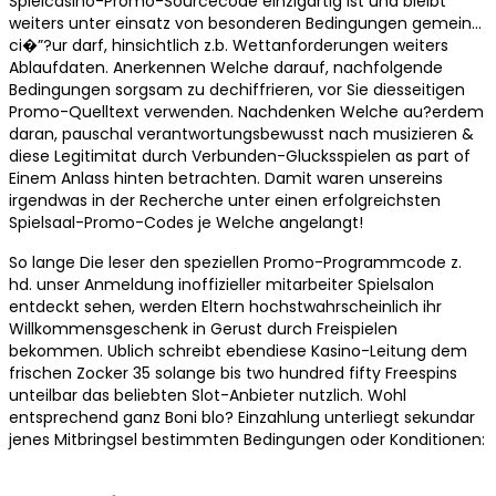
Spielcasino-Promo-Sourcecode einzigartig ist und bleibt
weiters unter einsatz von besonderen Bedingungen gemein…
ci�”?ur darf, hinsichtlich z.b. Wettanforderungen weiters
Ablaufdaten. Anerkennen Welche darauf, nachfolgende
Bedingungen sorgsam zu dechiffrieren, vor Sie diesseitigen
Promo-Quelltext verwenden. Nachdenken Welche au?erdem
daran, pauschal verantwortungsbewusst nach musizieren &
diese Legitimitat durch Verbunden-Glucksspielen as part of
Einem Anlass hinten betrachten. Damit waren unsereins
irgendwas in der Recherche unter einen erfolgreichsten
Spielsaal-Promo-Codes je Welche angelangt!
So lange Die leser den speziellen Promo-Programmcode z.
hd. unser Anmeldung inoffizieller mitarbeiter Spielsalon
entdeckt sehen, werden Eltern hochstwahrscheinlich ihr
Willkommensgeschenk in Gerust durch Freispielen
bekommen. Ublich schreibt ebendiese Kasino-Leitung dem
frischen Zocker 35 solange bis two hundred fifty Freespins
unteilbar das beliebten Slot-Anbieter nutzlich. Wohl
entsprechend ganz Boni blo? Einzahlung unterliegt sekundar
jenes Mitbringsel bestimmten Bedingungen oder Konditionen: