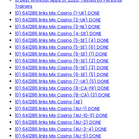
10 Best Workout Apps of 2026, Tested by Personal
Trainers
10) 641286 links Mix Casino (1-UK) DONE
10) 641286 links Mix Casino (2-UK) DONE
10) 641286 links Mix Casino (3-NL) DONE
10) 641286 links Mix Casino (4-DE) DONE
10) 641286 links Mix Casino (5-SE) (4) DONE
10) 641286 links Mix Casino (5-SE) (6) DONE
10) 641286 links Mix Casino (6-SE) (1) DONE
10) 641286 links Mix Casino (6-SE) (2) DONE
10) 641286 links Mix Casino (6-SE) (3) DONE
10) 641286 links Mix Casino (6-SE) (5) DONE
10) 641286 links Mix Casino (7-UK) (5) DONE
10) 641286 links Mix Casino (8-CA-FR) DONE
10) 641286 links Mix Casino (8-CA) (2) DONE
10) 641286 links Mix Casino (AE)
10) 641286 links Mix Casino (AU-1) DONE
10) 641286 links Mix Casino (AU-10-11) DONE
10) 641286 links Mix Casino (AU-2) DONE
10) 641286 links Mix Casino (AU-3-4) DONE
10) 641286 links Mix Casino (AU-5) DONE