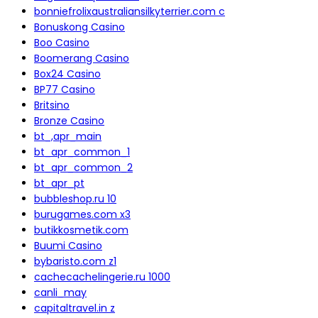
bonniefrolixaustraliansilkyterrier.com c
Bonuskong Casino
Boo Casino
Boomerang Casino
Box24 Casino
BP77 Casino
Britsino
Bronze Casino
bt_,apr_main
bt_apr_common_1
bt_apr_common_2
bt_apr_pt
bubbleshop.ru 10
burugames.com x3
butikkosmetik.com
Buumi Casino
bybaristo.com z1
cachecachelingerie.ru 1000
canli_may
capitaltravel.in z