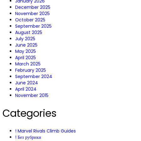
January 2026
December 2025
November 2025
October 2025
September 2025
August 2025
July 2025
June 2025
May 2025
April 2025
March 2025
February 2025
September 2024
June 2024
April 2024
November 2015
Categories
! Marvel Rivals Climb Guides
! Без рубрики