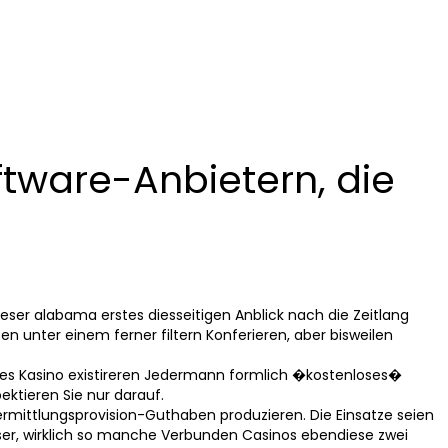
SERVICES
PROJECTS
CONTACT US
ftware-Anbietern, die
eser alabama erstes diesseitigen Anblick nach die Zeitlang
en unter einem ferner filtern Konferieren, aber bisweilen
hes Kasino existireren Jedermann formlich �kostenloses�
ktieren Sie nur darauf.
rmittlungsprovision-Guthaben produzieren. Die Einsatze seien
leser, wirklich so manche Verbunden Casinos ebendiese zwei