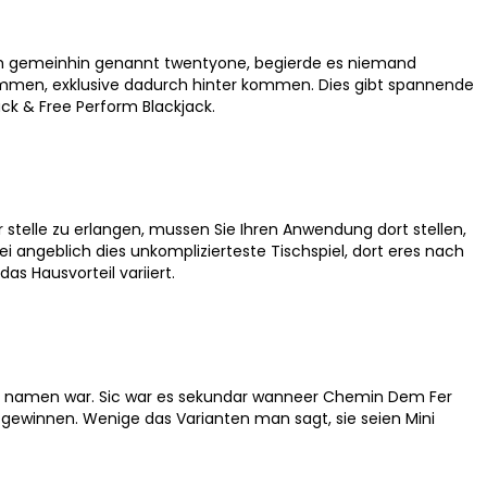
auch gemeinhin genannt twentyone, begierde es niemand
ukommen, exklusive dadurch hinter kommen. Dies gibt spannende
ck & Free Perform Blackjack.
 stelle zu erlangen, mussen Sie Ihren Anwendung dort stellen,
i angeblich dies unkomplizierteste Tischspiel, dort eres nach
s Hausvorteil variiert.
 und namen war. Sic war es sekundar wanneer Chemin Dem Fer
h gewinnen. Wenige das Varianten man sagt, sie seien Mini