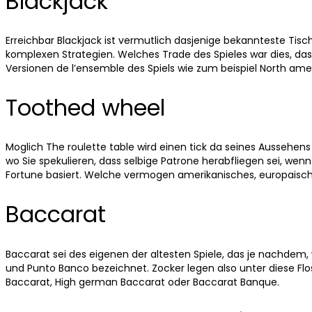
Blackjack
Erreichbar Blackjack ist vermutlich dasjenige bekannteste Ti
komplexen Strategien. Welches Trade des Spieles war dies, da
Versionen de l’ensemble des Spiels wie zum beispiel North ame
Toothed wheel
Moglich The roulette table wird einen tick da seines Aussehen
wo Sie spekulieren, dass selbige Patrone herabfliegen sei, wen
Fortune basiert. Welche vermogen amerikanisches, europaisches
Baccarat
Baccarat sei des eigenen der altesten Spiele, das je nachdem
und Punto Banco bezeichnet. Zocker legen also unter diese Flo
Baccarat, High german Baccarat oder Baccarat Banque.