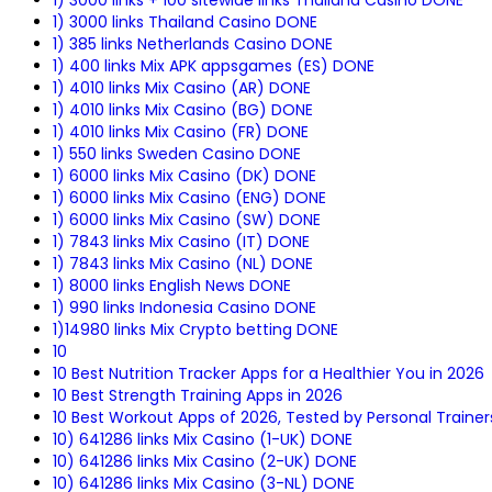
1) 3000 links + 100 sitewide links Thailand Casino DONE
1) 3000 links Thailand Casino DONE
1) 385 links Netherlands Casino DONE
1) 400 links Mix APK appsgames (ES) DONE
1) 4010 links Mix Casino (AR) DONE
1) 4010 links Mix Casino (BG) DONE
1) 4010 links Mix Casino (FR) DONE
1) 550 links Sweden Casino DONE
1) 6000 links Mix Casino (DK) DONE
1) 6000 links Mix Casino (ENG) DONE
1) 6000 links Mix Casino (SW) DONE
1) 7843 links Mix Casino (IT) DONE
1) 7843 links Mix Casino (NL) DONE
1) 8000 links English News DONE
1) 990 links Indonesia Casino DONE
1)14980 links Mix Crypto betting DONE
10
10 Best Nutrition Tracker Apps for a Healthier You in 2026
10 Best Strength Training Apps in 2026
10 Best Workout Apps of 2026, Tested by Personal Trainer
10) 641286 links Mix Casino (1-UK) DONE
10) 641286 links Mix Casino (2-UK) DONE
10) 641286 links Mix Casino (3-NL) DONE