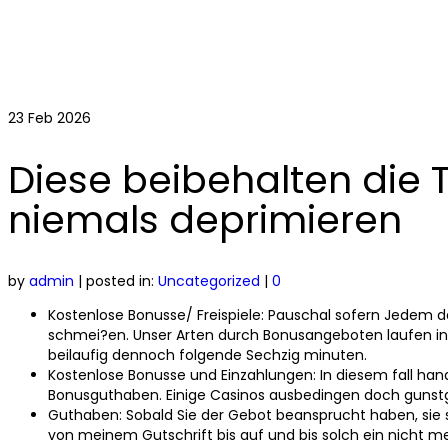
23
Feb 2026
Diese beibehalten die 
niemals deprimieren
by
admin
|
posted in:
Uncategorized
|
0
Kostenlose Bonusse/ Freispiele: Pauschal sofern Jedem de
schmei?en. Unser Arten durch Bonusangeboten laufen in das
beilaufig dennoch folgende Sechzig minuten.
Kostenlose Bonusse und Einzahlungen: In diesem fall ha
Bonusguthaben. Einige Casinos ausbedingen doch gunstgew
Guthaben: Sobald Sie der Gebot beansprucht haben, sie 
von meinem Gutschrift bis auf und bis solch ein nicht me