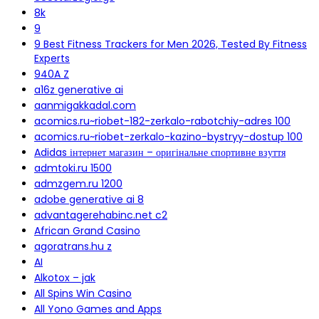
8k
9
9 Best Fitness Trackers for Men 2026, Tested By Fitness
Experts
940A Z
a16z generative ai
aanmigakkadal.com
acomics.ru~riobet-182-zerkalo-rabotchiy-adres 100
acomics.ru~riobet-zerkalo-kazino-bystryy-dostup 100
Adidas інтернет магазин – оригінальне спортивне взуття
admtoki.ru 1500
admzgem.ru 1200
adobe generative ai 8
advantagerehabinc.net c2
African Grand Casino
agoratrans.hu z
AI
Alkotox – jak
All Spins Win Casino
All Yono Games and Apps