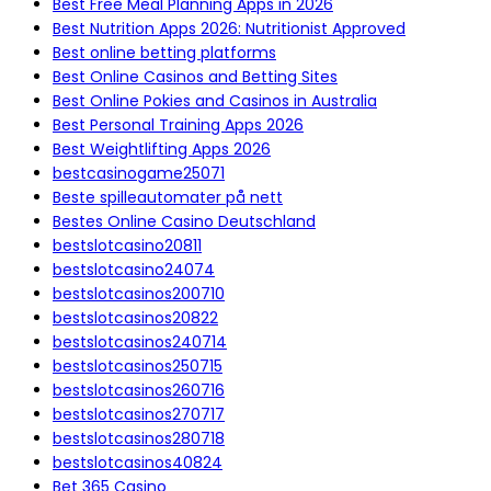
Best Free Meal Planning Apps in 2026
Best Nutrition Apps 2026: Nutritionist Approved
Best online betting platforms
Best Online Casinos and Betting Sites
Best Online Pokies and Casinos in Australia
Best Personal Training Apps 2026
Best Weightlifting Apps 2026
bestcasinogame25071
Beste spilleautomater på nett
Bestes Online Casino Deutschland
bestslotcasino20811
bestslotcasino24074
bestslotcasinos200710
bestslotcasinos20822
bestslotcasinos240714
bestslotcasinos250715
bestslotcasinos260716
bestslotcasinos270717
bestslotcasinos280718
bestslotcasinos40824
Bet 365 Casino