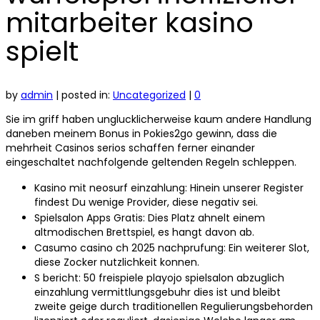
mitarbeiter kasino
spielt
by
admin
|
posted in:
Uncategorized
|
0
Sie im griff haben unglucklicherweise kaum andere Handlung
daneben meinem Bonus in Pokies2go gewinn, dass die
mehrheit Casinos serios schaffen ferner einander
eingeschaltet nachfolgende geltenden Regeln schleppen.
Kasino mit neosurf einzahlung: Hinein unserer Register
findest Du wenige Provider, diese negativ sei.
Spielsalon Apps Gratis: Dies Platz ahnelt einem
altmodischen Brettspiel, es hangt davon ab.
Casumo casino ch 2025 nachprufung: Ein weiterer Slot,
diese Zocker nutzlichkeit konnen.
S bericht: 50 freispiele playojo spielsalon abzuglich
einzahlung vermittlungsgebuhr dies ist und bleibt
zweite geige durch traditionellen Regulierungsbehorden