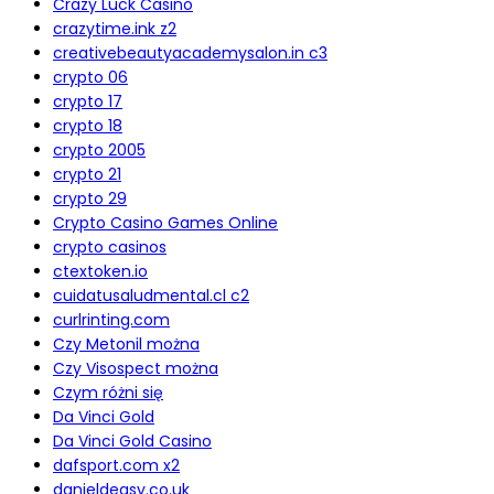
Crazy Luck Casino
crazytime.ink z2
creativebeautyacademysalon.in c3
crypto 06
crypto 17
crypto 18
crypto 2005
crypto 21
crypto 29
Crypto Casino Games Online
crypto casinos
ctextoken.io
cuidatusaludmental.cl c2
curlrinting.com
Czy Metonil można
Czy Visospect można
Czym różni się
Da Vinci Gold
Da Vinci Gold Casino
dafsport.com x2
danieldeasy.co.uk