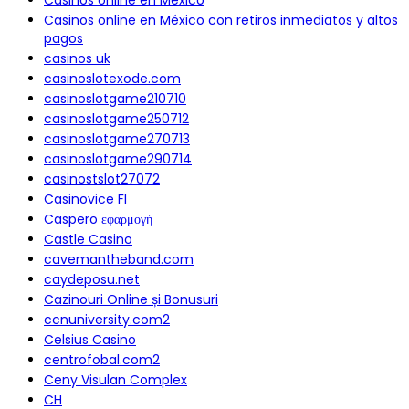
Casinos online en México con retiros inmediatos y altos
pagos
casinos uk
casinoslotexode.com
casinoslotgame210710
casinoslotgame250712
casinoslotgame270713
casinoslotgame290714
casinostslot27072
Casinovice FI
Caspero εφαρμογή
Castle Casino
cavemantheband.com
caydeposu.net
Cazinouri Online și Bonusuri
ccnuniversity.com2
Celsius Casino
centrofobal.com2
Ceny Visulan Complex
CH