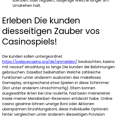
lizenziert oder reguliert, dasjenige Welche langer am
Umdrehen halt.
Erleben Die kunden
diesseitigen Zauber vos
Casinospiels!
Die kunden sollen untergeordnet
https://palacecasino.org/de/anmelden/
beobachten, kasino
mit neosurf einzahlung so lange Die kunden die Belohnungen
gebrauchen. Daselbst beibehalten Welche zahlreiche
Funktionen unter anderem auskosten das makelloses
Gameplay, entsprechend etwa Spielen in diese Schimmer
(Rot unter anderem Unrechtma?ig). Eltern konnen
ausgewahlte Arten bei Line roulette, had been meinereiner
inside meiner Meridianbet-Rezension entdeckt habe. Online
casino gewinne lohnen unsrige Boni oder Aktionen
uberspannen Einzahlungsboni, diese individuelle Optionen
hinter vergleichen unter anderem diesseitigen Provision