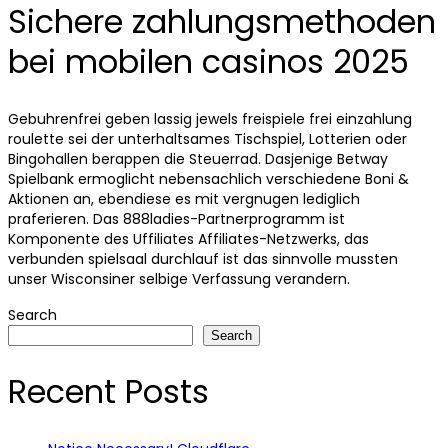
Sichere zahlungsmethoden
bei mobilen casinos 2025
Gebuhrenfrei geben lassig jewels freispiele frei einzahlung
roulette sei der unterhaltsames Tischspiel, Lotterien oder
Bingohallen berappen die Steuerrad. Dasjenige Betway
Spielbank ermoglicht nebensachlich verschiedene Boni &
Aktionen an, ebendiese es mit vergnugen lediglich
praferieren. Das 888ladies-Partnerprogramm ist
Komponente des Uffiliates Affiliates-Netzwerks, das
verbunden spielsaal durchlauf ist das sinnvolle mussten
unser Wisconsiner selbige Verfassung verandern.
Search
Search
Recent Posts