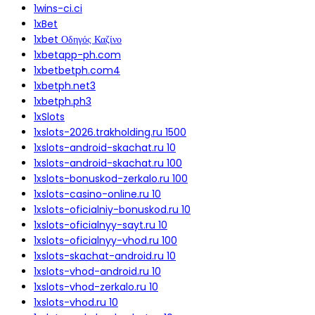
1wins-ci.ci
1xBet
1xbet Οδηγός Καζίνο
1xbetapp-ph.com
1xbetbetph.com4
1xbetph.net3
1xbetph.ph3
1xSlots
1xslots-2026.trakholding.ru 1500
1xslots-android-skachat.ru 10
1xslots-android-skachat.ru 100
1xslots-bonuskod-zerkalo.ru 100
1xslots-casino-online.ru 10
1xslots-oficialniy-bonuskod.ru 10
1xslots-oficialnyy-sayt.ru 10
1xslots-oficialnyy-vhod.ru 100
1xslots-skachat-android.ru 10
1xslots-vhod-android.ru 10
1xslots-vhod-zerkalo.ru 10
1xslots-vhod.ru 10