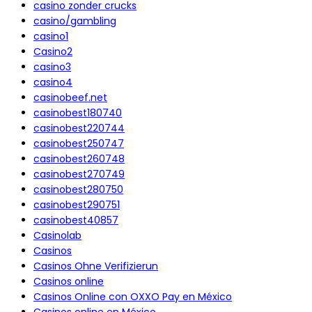
casino zonder crucks
casino/gambling
casino1
Casino2
casino3
casino4
casinobeef.net
casinobest180740
casinobest220744
casinobest250747
casinobest260748
casinobest270749
casinobest280750
casinobest290751
casinobest40857
Casinolab
Casinos
Casinos Ohne Verifizierun
Casinos online
Casinos Online con OXXO Pay en México
Casinos online en México