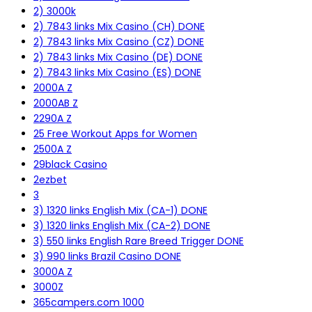
2) 3000k
2) 7843 links Mix Casino (CH) DONE
2) 7843 links Mix Casino (CZ) DONE
2) 7843 links Mix Casino (DE) DONE
2) 7843 links Mix Casino (ES) DONE
2000A Z
2000AB Z
2290A Z
25 Free Workout Apps for Women
2500A Z
29black Casino
2ezbet
3
3) 1320 links English Mix (CA-1) DONE
3) 1320 links English Mix (CA-2) DONE
3) 550 links English Rare Breed Trigger DONE
3) 990 links Brazil Casino DONE
3000A Z
3000Z
365campers.com 1000