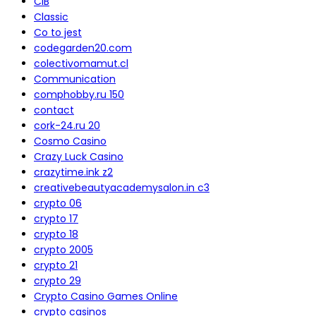
CIB
Classic
Co to jest
codegarden20.com
colectivomamut.cl
Communication
comphobby.ru 150
contact
cork-24.ru 20
Cosmo Casino
Crazy Luck Casino
crazytime.ink z2
creativebeautyacademysalon.in c3
crypto 06
crypto 17
crypto 18
crypto 2005
crypto 21
crypto 29
Crypto Casino Games Online
crypto casinos