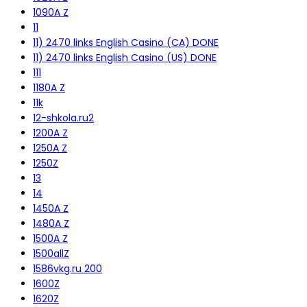
1090A Z
11
11) 2470 links English Casino (CA) DONE
11) 2470 links English Casino (US) DONE
111
1180A Z
11k
12-shkola.ru2
1200A Z
1250A Z
1250Z
13
14
1450A Z
1480A Z
1500A Z
1500allZ
1586vkg.ru 200
1600Z
1620Z