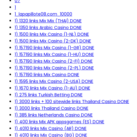
07
1
1_lapapillote08.com_10000
1) 1320 links Mix Mix (THAI) DONE
1) 1350 links Arabic Casino DONE
1) 1500 links Mix Casino (1-NL) DONE
1) 1500 links Mix Casino (2-DK) DONE
1) 157190 links Mix Casino (1-GR) DONE
1) 157190 links Mix Casino (1-HU) DONE
1) 157190 links Mix Casino (2-FI) DONE
1) 157190 links Mix Casino (2-PL) DONE
1) 157190 links Mix Casino DONE
1) 1595 links Mix Casino (2-USA) DONE
1) 1670 links Mix Casino (1-AU) DONE
1) 275 links Turkish Betting DONE
1) 3000 links + 100 sitewide links Thailand Casino DONE
1) 3000 links Thailand Casino DONE
1) 385 links Netherlands Casino DONE
1) 400 links Mix APK appsgames (ES) DONE
1) 4010 links Mix Casino (AR) DONE
1) 4010 links Mix Casino (BG) DONE