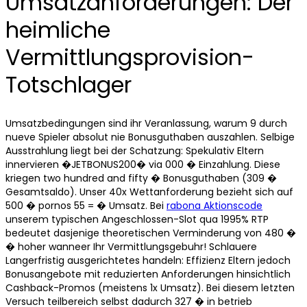
Umsatzanforderungen: Der
heimliche
Vermittlungsprovision-
Totschlager
Umsatzbedingungen sind ihr Veranlassung, warum 9 durch
nueve Spieler absolut nie Bonusguthaben auszahlen. Selbige
Ausstrahlung liegt bei der Schatzung: Spekulativ Eltern
innervieren �JETBONUS200� via 000 � Einzahlung. Diese
kriegen two hundred and fifty � Bonusguthaben (309 �
Gesamtsaldo). Unser 40x Wettanforderung bezieht sich auf
500 � pornos 55 = � Umsatz. Bei
rabona Aktionscode
unserem typischen Angeschlossen-Slot qua 1995% RTP
bedeutet dasjenige theoretischen Verminderung von 480 �
� hoher wanneer Ihr Vermittlungsgebuhr! Schlauere
Langerfristig ausgerichtetes handeln: Effizienz Eltern jedoch
Bonusangebote mit reduzierten Anforderungen hinsichtlich
Cashback-Promos (meistens 1x Umsatz). Bei diesem letzten
Versuch teilbereich selbst dadurch 327 � in betrieb