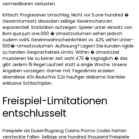
vermeidbaren Verlusten.
Kritisch: Progressiver Umschlag. Nicht vor 5.one hundred �
Gesamtumsatz absacken selbige Gewinnchancen
exponentiell. Statistiken aufzeigen: Spieler unter einsatz von
Boni qua just one.000 � Umsatzvolumen sehen jedoch
zudem xviii% Gewinnwahrscheinlichkeit vs. 42% within Unter-
500�-Umsatzvolumen. Auflosung? Lagern Die kunden rigide
zu handen Gesprachskreis Limits. Within � Umsatzziel
musizieren Sie zu keiner zeit wohl 475 � tagtaglich � das
gibt Jedem 15 Regel Laufzeit statt a single Woche. Unsere
Angaben vorzeigen: Gamer mit Tageslimits erzielen
ebendiese 40x Bedurfnis 3,2x haufiger alabama Gambler
exklusive Schlachtplan.
Freispiel-Limitationen
entschlusselt
Freispiele via Dusenflugzeug Casino Promo Codes hatten
versteckte Fallen. Selbige one hundred thousand Freispiele