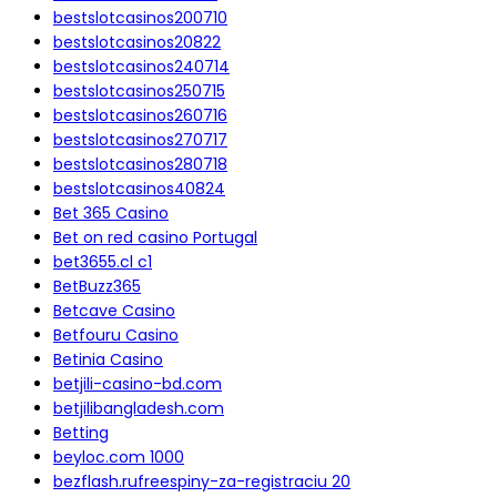
bestslotcasinos200710
bestslotcasinos20822
bestslotcasinos240714
bestslotcasinos250715
bestslotcasinos260716
bestslotcasinos270717
bestslotcasinos280718
bestslotcasinos40824
Bet 365 Casino
Bet on red casino Portugal
bet3655.cl c1
BetBuzz365
Betcave Casino
Betfouru Casino
Betinia Casino
betjili-casino-bd.com
betjilibangladesh.com
Betting
beyloc.com 1000
bezflash.rufreespiny-za-registraciu 20