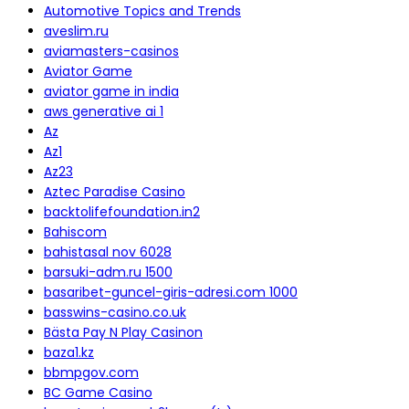
Automotive Topics and Trends
aveslim.ru
aviamasters-casinos
Aviator Game
aviator game in india
aws generative ai 1
Az
Az1
Az23
Aztec Paradise Casino
backtolifefoundation.in2
Bahiscom
bahistasal nov 6028
barsuki-adm.ru 1500
basaribet-guncel-giris-adresi.com 1000
basswins-casino.co.uk
Bästa Pay N Play Casinon
baza1.kz
bbmpgov.com
BC Game Casino