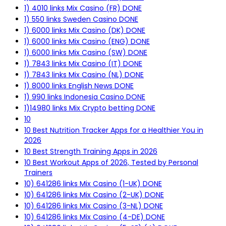
1) 4010 links Mix Casino (FR) DONE
1) 550 links Sweden Casino DONE
1) 6000 links Mix Casino (DK) DONE
1) 6000 links Mix Casino (ENG) DONE
1) 6000 links Mix Casino (SW) DONE
1) 7843 links Mix Casino (IT) DONE
1) 7843 links Mix Casino (NL) DONE
1) 8000 links English News DONE
1) 990 links Indonesia Casino DONE
1)14980 links Mix Crypto betting DONE
10
10 Best Nutrition Tracker Apps for a Healthier You in
2026
10 Best Strength Training Apps in 2026
10 Best Workout Apps of 2026, Tested by Personal
Trainers
10) 641286 links Mix Casino (1-UK) DONE
10) 641286 links Mix Casino (2-UK) DONE
10) 641286 links Mix Casino (3-NL) DONE
10) 641286 links Mix Casino (4-DE) DONE