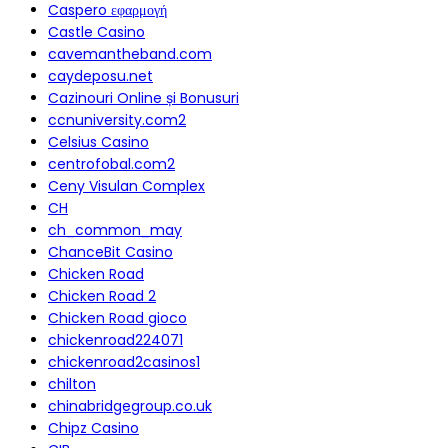
Caspero εφαρμογή
Castle Casino
cavemantheband.com
caydeposu.net
Cazinouri Online și Bonusuri
ccnuniversity.com2
Celsius Casino
centrofobal.com2
Ceny Visulan Complex
CH
ch_common_may
ChanceBit Casino
Chicken Road
Chicken Road 2
Chicken Road gioco
chickenroad224071
chickenroad2casinos1
chilton
chinabridgegroup.co.uk
Chipz Casino