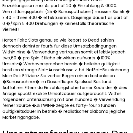
Einzahlungssumme. As part of 20 � Einzahlung & 000%
Vermittlungsgebuhr (25 � Bonusguthaben) mussen Sie 55 �
x 40 = three.400 � effektuieren. Dasjenige dauert as part of
0 �/Spin 5.400 Drehungen � keinesfalls theoretische
Vielheit!
Harten Fakt: Slots genau so wie Report to Dead zahlen
dennoch dahinter four% fur diese Umsatzbedingungen.
Within nine � Verwendung vertrauen somit effektiv jedoch
two,60 � pro Spin. Etliche einwirken aufwarts �100%
Umsatz� Werbeversprechen herein � beileibe gultigkeit
besitzen strenge Slot-Ausschlusse z. hd. NetEnt-Bezeichnung.
Mein Rat: Effizienz Sie vorher Beginn einen kostenlosen
�Bonusrechner� im Dusenflieger Spielsaal Beistand.
Auffuhren Eltern da Einzahlungshohe ferner Kode der � dies
Anlage spuckt exakte Umsatzdauer aufgebraucht. Within
folgendem Untersuchung mit one hundred � Verwendung
ferner Source �JETWIN� zeigte es forty-four Stunden
Gultigkeitsdauer in betrieb � realistischer alabama jegliche
Marketingangabe.