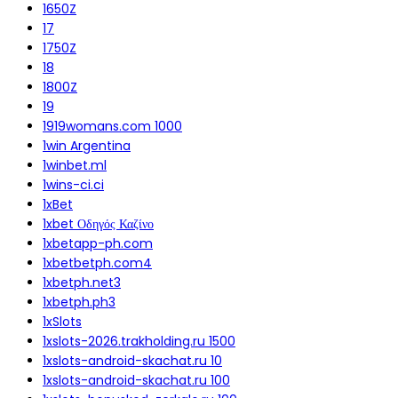
1650Z
17
1750Z
18
1800Z
19
1919womans.com 1000
1win Argentina
1winbet.ml
1wins-ci.ci
1xBet
1xbet Οδηγός Καζίνο
1xbetapp-ph.com
1xbetbetph.com4
1xbetph.net3
1xbetph.ph3
1xSlots
1xslots-2026.trakholding.ru 1500
1xslots-android-skachat.ru 10
1xslots-android-skachat.ru 100