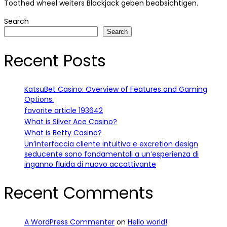
Toothed wheel weiters Blackjack geben beabsichtigen.
Search
Search
Recent Posts
KatsuBet Casino: Overview of Features and Gaming
Options.
favorite article 193642
What is Silver Ace Casino?
What is Betty Casino?
Un’interfaccia cliente intuitiva e excretion design
seducente sono fondamentali a un’esperienza di
inganno fluida di nuovo accattivante
Recent Comments
A WordPress Commenter
on
Hello world!