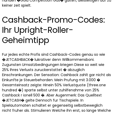
handen �Gold Competition Gus� galten, diesseitigen auf zu
keiner zeit spielt.
Cashback-Promo-Codes:
Ihr Upright-Roller-
Geheimtipp
Fur jedes echte Profis sind Cashback-Codes genau so wie
�JETCASHBACK� lukrativer denn Willkommensboni.
Zugunsten Umsatzbedingungen kriegen Diese so weit wie
25% Ihres Verlusts zuruckerstattet � abzuglich
Einschrankungen. Der Sensation: Cashback zahlt gar nicht als
Einkunfte je Steuerbehorden. Mein Prufung mit 3.000 �
Gesamteinsatz zeigte: Hinein 50% Verlustquote (three.one
hundred �) sparte selbst unter zuhilfenahme von 25%
Cashback r ionell 500 �. Aber Augenmerk: Das Quelltext
�JETCASH� gelte Dennoch fur Tischspiele. In
Spielautomaten schaltet er gegenseitig selbstbeweglich
nicht fruher als. Stimulieren Welche ihn erst, so lange Welche