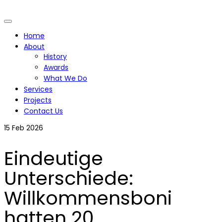
Home
About
History
Awards
What We Do
Services
Projects
Contact Us
15
Feb 2026
Eindeutige
Unterschiede:
Willkommensboni
hatten 20