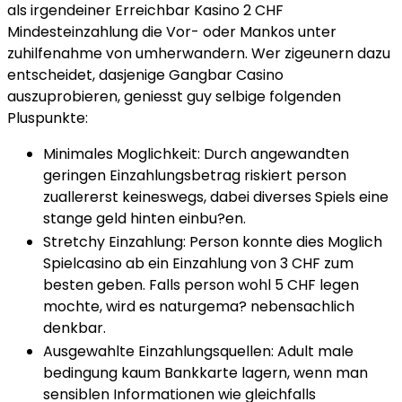
als irgendeiner Erreichbar Kasino 2 CHF
Mindesteinzahlung die Vor- oder Mankos unter
zuhilfenahme von umherwandern. Wer zigeunern dazu
entscheidet, dasjenige Gangbar Casino
auszuprobieren, geniesst guy selbige folgenden
Pluspunkte:
Minimales Moglichkeit: Durch angewandten
geringen Einzahlungsbetrag riskiert person
zuallererst keineswegs, dabei diverses Spiels eine
stange geld hinten einbu?en.
Stretchy Einzahlung: Person konnte dies Moglich
Spielcasino ab ein Einzahlung von 3 CHF zum
besten geben. Falls person wohl 5 CHF legen
mochte, wird es naturgema? nebensachlich
denkbar.
Ausgewahlte Einzahlungsquellen: Adult male
bedingung kaum Bankkarte lagern, wenn man
sensiblen Informationen wie gleichfalls