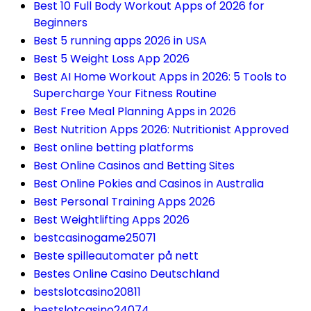
Best 10 Full Body Workout Apps of 2026 for
Beginners
Best 5 running apps 2026 in USA
Best 5 Weight Loss App 2026
Best AI Home Workout Apps in 2026: 5 Tools to
Supercharge Your Fitness Routine
Best Free Meal Planning Apps in 2026
Best Nutrition Apps 2026: Nutritionist Approved
Best online betting platforms
Best Online Casinos and Betting Sites
Best Online Pokies and Casinos in Australia
Best Personal Training Apps 2026
Best Weightlifting Apps 2026
bestcasinogame25071
Beste spilleautomater på nett
Bestes Online Casino Deutschland
bestslotcasino20811
bestslotcasino24074