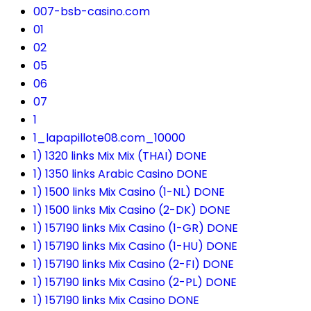
007-bsb-casino.com
01
02
05
06
07
1
1_lapapillote08.com_10000
1) 1320 links Mix Mix (THAI) DONE
1) 1350 links Arabic Casino DONE
1) 1500 links Mix Casino (1-NL) DONE
1) 1500 links Mix Casino (2-DK) DONE
1) 157190 links Mix Casino (1-GR) DONE
1) 157190 links Mix Casino (1-HU) DONE
1) 157190 links Mix Casino (2-FI) DONE
1) 157190 links Mix Casino (2-PL) DONE
1) 157190 links Mix Casino DONE