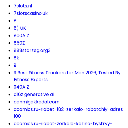
7slots.nl
7slotscasino.uk
8
8) UK
800A Z
850Z
888starzeg.org3
8k
9
9 Best Fitness Trackers for Men 2026, Tested By
Fitness Experts
940A Z
a16z generative ai
aanmigakkadal.com
acomics.ru~riobet-182-zerkalo-rabotchiy-adres
100
acomics.ru~riobet-zerkalo-kazino-bystryy-