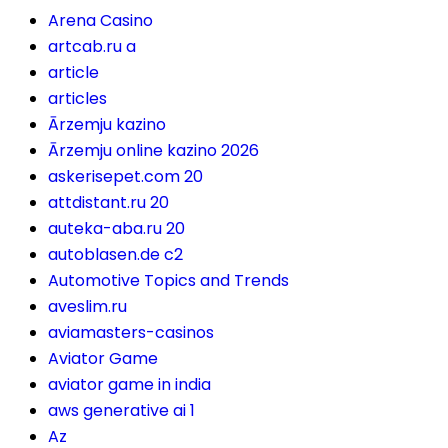
Arena Casino
artcab.ru a
article
articles
Ārzemju kazino
Ārzemju online kazino 2026
askerisepet.com 20
attdistant.ru 20
auteka-aba.ru 20
autoblasen.de c2
Automotive Topics and Trends
aveslim.ru
aviamasters-casinos
Aviator Game
aviator game in india
aws generative ai 1
Az