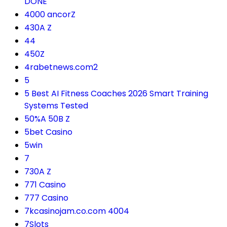
DONE
4000 ancorZ
430A Z
44
450Z
4rabetnews.com2
5
5 Best AI Fitness Coaches 2026 Smart Training
Systems Tested
50%A 50B Z
5bet Casino
5win
7
730A Z
771 Casino
777 Casino
7kcasinojam.co.com 4004
7Slots