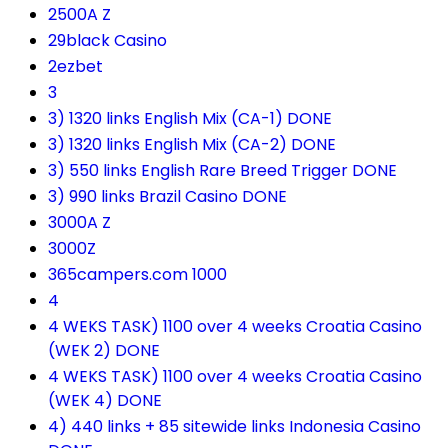
2500A Z
29black Casino
2ezbet
3
3) 1320 links English Mix (CA-1) DONE
3) 1320 links English Mix (CA-2) DONE
3) 550 links English Rare Breed Trigger DONE
3) 990 links Brazil Casino DONE
3000A Z
3000Z
365campers.com 1000
4
4 WEKS TASK) 1100 over 4 weeks Croatia Casino
(WEK 2) DONE
4 WEKS TASK) 1100 over 4 weeks Croatia Casino
(WEK 4) DONE
4) 440 links + 85 sitewide links Indonesia Casino