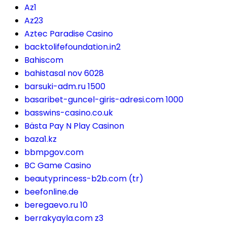
Az1
Az23
Aztec Paradise Casino
backtolifefoundation.in2
Bahiscom
bahistasal nov 6028
barsuki-adm.ru 1500
basaribet-guncel-giris-adresi.com 1000
basswins-casino.co.uk
Bästa Pay N Play Casinon
baza1.kz
bbmpgov.com
BC Game Casino
beautyprincess-b2b.com (tr)
beefonline.de
beregaevo.ru 10
berrakyayla.com z3