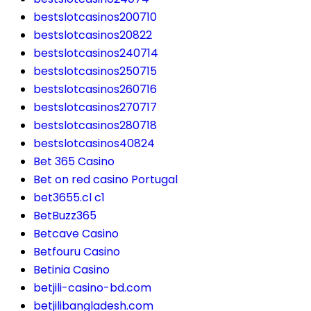
bestslotcasinos200710
bestslotcasinos20822
bestslotcasinos240714
bestslotcasinos250715
bestslotcasinos260716
bestslotcasinos270717
bestslotcasinos280718
bestslotcasinos40824
Bet 365 Casino
Bet on red casino Portugal
bet3655.cl c1
BetBuzz365
Betcave Casino
Betfouru Casino
Betinia Casino
betjili-casino-bd.com
betjilibangladesh.com