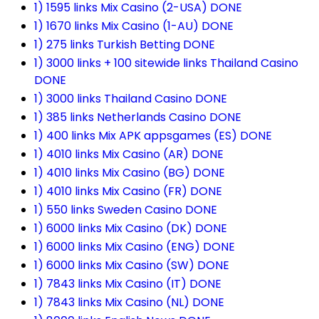
1) 1595 links Mix Casino (2-USA) DONE
1) 1670 links Mix Casino (1-AU) DONE
1) 275 links Turkish Betting DONE
1) 3000 links + 100 sitewide links Thailand Casino
DONE
1) 3000 links Thailand Casino DONE
1) 385 links Netherlands Casino DONE
1) 400 links Mix APK appsgames (ES) DONE
1) 4010 links Mix Casino (AR) DONE
1) 4010 links Mix Casino (BG) DONE
1) 4010 links Mix Casino (FR) DONE
1) 550 links Sweden Casino DONE
1) 6000 links Mix Casino (DK) DONE
1) 6000 links Mix Casino (ENG) DONE
1) 6000 links Mix Casino (SW) DONE
1) 7843 links Mix Casino (IT) DONE
1) 7843 links Mix Casino (NL) DONE