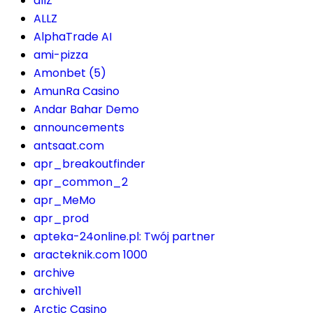
allZ
ALLZ
AlphaTrade AI
ami-pizza
Amonbet (5)
AmunRa Casino
Andar Bahar Demo
announcements
antsaat.com
apr_breakoutfinder
apr_common_2
apr_MeMo
apr_prod
apteka-24online.pl: Twój partner
aracteknik.com 1000
archive
archive11
Arctic Casino