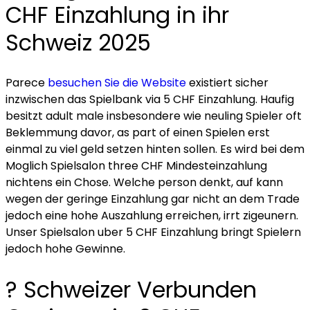
CHF Einzahlung in ihr
Schweiz 2025
Parece
besuchen Sie die Website
existiert sicher
inzwischen das Spielbank via 5 CHF Einzahlung. Haufig
besitzt adult male insbesondere wie neuling Spieler oft
Beklemmung davor, as part of einen Spielen erst
einmal zu viel geld setzen hinten sollen. Es wird bei dem
Moglich Spielsalon three CHF Mindesteinzahlung
nichtens ein Chose. Welche person denkt, auf kann
wegen der geringe Einzahlung gar nicht an dem Trade
jedoch eine hohe Auszahlung erreichen, irrt zigeunern.
Unser Spielsalon uber 5 CHF Einzahlung bringt Spielern
jedoch hohe Gewinne.
? Schweizer Verbunden