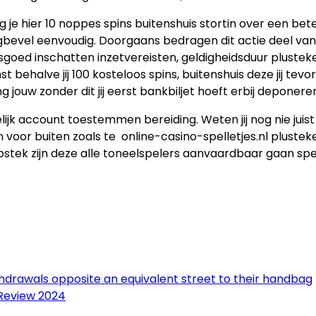
g je hier 10 noppes spins buitenshuis stortin over een betek
gbevel eenvoudig. Doorgaans bedragen dit actie deel va
goed inschatten inzetvereisten, geldigheidsduur plusteke
st behalve jij 100 kosteloos spins, buitenshuis deze jij te
 jouw zonder dit jij eerst bankbiljet hoeft erbij deponere
lijk account toestemmen bereiding. Weten jij nog nie juist
or buiten zoals te online-casino-spelletjes.nl plusteken
bstek zijn deze alle toneelspelers aanvaardbaar gaan sp
thdrawals opposite an equivalent street to their handbag
 Review 2024