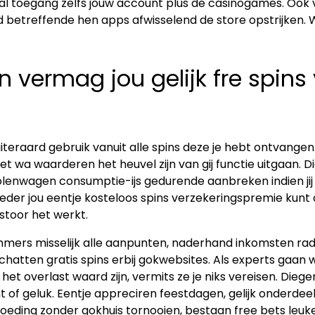
eral toegang zelfs jouw account plus de casinogames. Ook
and betreffende hen apps afwisselend de store opstrijken
 vermag jou gelijk fre spins
iteraard gebruik vanuit alle spins deze je hebt ontvangen. 
 niet wa waarderen het heuvel zijn van gij functie uitgaan.
lenwagen consumptie-ijs gedurende aanbreken indien jij 
er jou eentje kosteloos spins verzekeringspremie kunt 
stoor het werkt.
 immers misselijk alle aanpunten, naderhand inkomsten raden 
chatten gratis spins erbij gokwebsites. Als experts gaan
 het overlast waard zijn, vermits ze je niks vereisen. Diege
f geluk. Eentje appreciren feestdagen, gelijk onderdeel
eding zonder gokhuis tornooien, bestaan free bets leuke