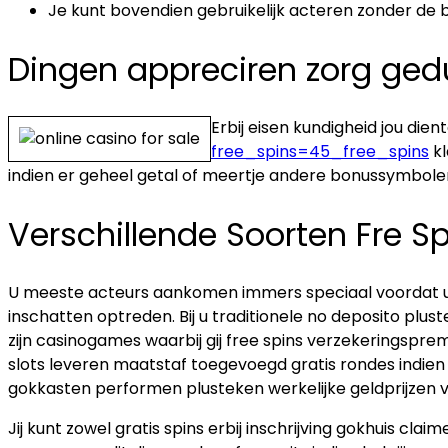
Je kunt bovendien gebruikelijk acteren zonder de b
Dingen appreciren zorg ged
Erbij eisen kundigheid jou d
free_spins=45_free_spins
kl
indien er geheel getal of meertje andere bonussymbole
Verschillende Soorten Fre S
U meeste acteurs aankomen immers speciaal voordat u go
inschatten optreden. Bij u traditionele no deposito plus
zijn casinogames waarbij gij free spins verzekeringspremie 
slots leveren maatstaf toegevoegd gratis rondes indien 
gokkasten performen plusteken werkelijke geldprijzen ve
Jij kunt zowel gratis spins erbij inschrijving gokhuis