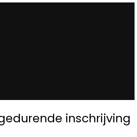
gedurende inschrijving