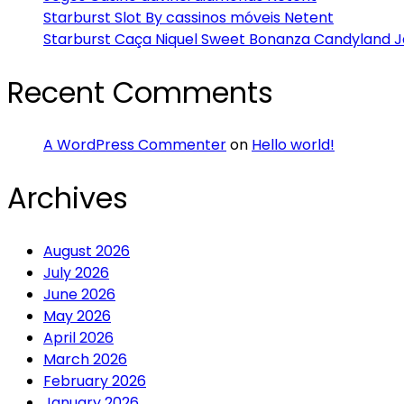
Starburst Slot By cassinos móveis Netent
Starburst Caça Niquel Sweet Bonanza Candyland 
Recent Comments
A WordPress Commenter
on
Hello world!
Archives
August 2026
July 2026
June 2026
May 2026
April 2026
March 2026
February 2026
January 2026