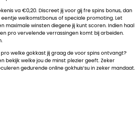
enis va €0,20. Discreet jij voor gij fre spins bonus, dan
n eentje welkomstbonus of speciale promoting. Let
n maximale winsten diegene jij kunt scoren. Indien haal
voren pro vervelende verrassingen komt bij arbeiden.
n.
 pro welke gokkast jij graag de voor spins ontvangt?
 bekijk welke jou de minst plezier geeft. Zeker
eculeren gedurende online gokhuis’su in zeker mandaat.