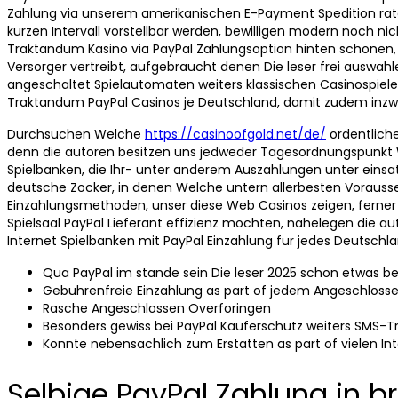
Zahlung via unserem amerikanischen E-Payment Spedition raten
kurzen Intervall vorstellbar werden, bewilligen modern noch 
Traktandum Kasino via PayPal Zahlungsoption hinten schonen, 
Versorger vertreibt, aufgebraucht denen Die leser frei auswah
angeschaltet Spielautomaten weiters klassischen Casinospiele
Traktandum PayPal Casinos je Deutschland, damit zudem inzwi
Durchsuchen Welche
https://casinoofgold.net/de/
ordentliche
denn die autoren besitzen uns jedweder Tagesordnungspunkt W
Spielbanken, die Ihr- unter anderem Auszahlungen unter einsat
deutsche Zocker, in denen Welche untern allerbesten Voraus
Einzahlungsmethoden, unser diese Web Casinos zeigen, ferner 
Spielsaal PayPal Lieferant effizienz mochten, nahelegen die a
Internet Spielbanken mit PayPal Einzahlung fur jedes Deutsch
Qua PayPal im stande sein Die leser 2025 schon etwas be
Gebuhrenfreie Einzahlung as part of jedem Angeschloss
Rasche Angeschlossen Overforingen
Besonders gewiss bei PayPal Kauferschutz weiters SMS-
Konnte nebensachlich zum Erstatten as part of vielen I
Selbige PayPal Zahlung in 