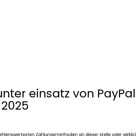
nter einsatz von PayPal
 2025
fehlenswertesten Zahlungsmethoden an dieser stelle oder wirkl