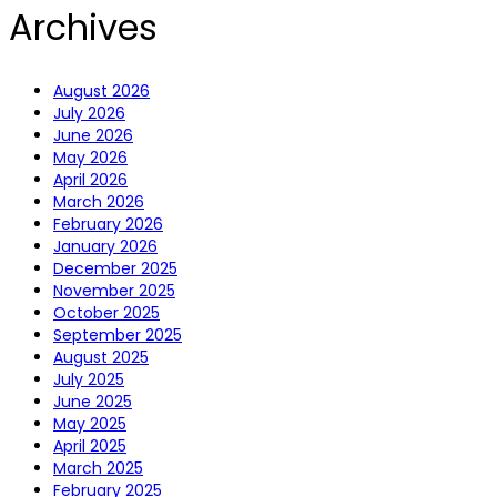
Archives
August 2026
July 2026
June 2026
May 2026
April 2026
March 2026
February 2026
January 2026
December 2025
November 2025
October 2025
September 2025
August 2025
July 2025
June 2025
May 2025
April 2025
March 2025
February 2025