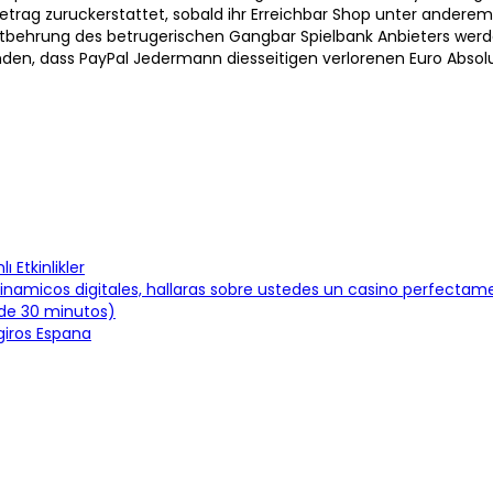
trag zuruckerstattet, sobald ihr Erreichbar Shop unter anderem
ntbehrung des betrugerischen Gangbar Spielbank Anbieters werd
nden, dass PayPal Jedermann diesseitigen verlorenen Euro Absolu
 Etkinlikler
micos digitales, hallaras sobre ustedes un casino perfectam
 de 30 minutos)
giros Espana