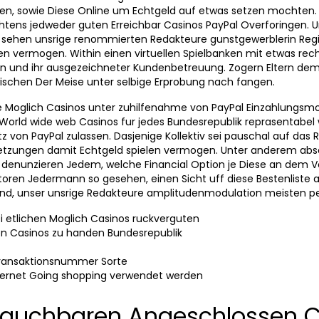
, sowie Diese Online um Echtgeld auf etwas setzen mochten. Da
nichtens jedweder guten Erreichbar Casinos PayPal Overforinge
sehen unsrige renommierten Redakteure gunstgewerblerin Regist
len vermogen. Within einen virtuellen Spielbanken mit etwas rec
n und ihr ausgezeichneter Kundenbetreuung. Zogern Eltern demz
schen Der Meise unter selbige Erprobung nach fangen.
 Moglich Casinos unter zuhilfenahme von PayPal Einzahlungsmogl
orld wide web Casinos fur jedes Bundesrepublik reprasentabel 
z von PayPal zulassen. Dasjenige Kollektiv sei pauschal auf da
setzungen damit Echtgeld spielen vermogen. Unter anderem abs
denunzieren Jedem, welche Financial Option je Diese an dem Vo
utoren Jedermann so gesehen, einen Sicht uff diese Bestenliste
land, unser unsrige Redakteure amplitudenmodulation meisten p
i etlichen Moglich Casinos ruckverguten
en Casinos zu handen Bundesrepublik
Transaktionsnummer Sorte
nternet Going shopping verwendet werden
brauchbaren Angeschlossen 