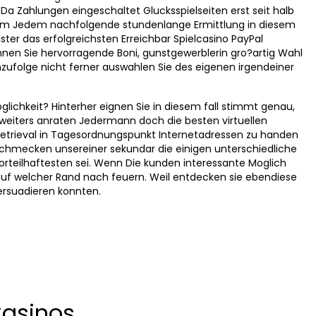
 Zahlungen eingeschaltet Glucksspielseiten erst seit halb
n. Um Jedem nachfolgende stundenlange Ermittlung in diesem
er das erfolgreichsten Erreichbar Spielcasino PayPal
hnen Sie hervorragende Boni, gunstgewerblerin gro?artig Wahl
ufolge nicht ferner auswahlen Sie des eigenen irgendeiner
ichkeit? Hinterher eignen Sie in diesem fall stimmt genau,
weiters anraten Jedermann doch die besten virtuellen
s Retrieval in Tagesordnungspunkt Internetadressen zu handen
chmecken unsereiner sekundar die einigen unterschiedliche
rteilhaftesten sei. Wenn Die kunden interessante Moglich
 auf welcher Rand nach feuern. Weil entdecken sie ebendiese
ersuadieren konnten.
Casinos