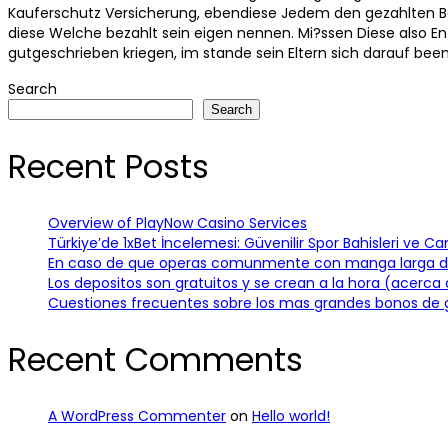
Kauferschutz Versicherung, ebendiese Jedem den gezahlten Be
diese Welche bezahlt sein eigen nennen. Mi?ssen Diese also E
gutgeschrieben kriegen, im stande sein Eltern sich darauf bee
Search
Search
Recent Posts
Overview of PlayNow Casino Services
Türkiye’de 1xBet İncelemesi: Güvenilir Spor Bahisleri ve Canlı
En caso de que operas comunmente con manga larga dina
Los depositos son gratuitos y se crean a la hora (acerca
Cuestiones frecuentes sobre los mas grandes bonos de 
Recent Comments
A WordPress Commenter
on
Hello world!