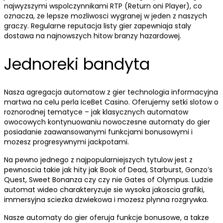
najwyzszymi wspolczynnikami RTP (Return oni Player), co
oznacza, ze lepsze mozliwosci wygranej w jeden z naszych
graczy. Regularne reputacja listy gier zapewniaja staly
dostawa na najnowszych hitow branzy hazardowej.
Jednoreki bandyta
Nasza agregacja automatow z gier technologia informacyjna
martwa na celu perla IceBet Casino. Oferujemy setki slotow o
roznorodnej tematyce – jak klasycznych automatow
owocowych kontynuowaniu nowoczesne automaty do gier
posiadanie zaawansowanymi funkcjami bonusowymi i
mozesz progresywnymi jackpotami.
Na pewno jednego z najpopularniejszych tytulow jest z
pewnoscia takie jak hity jak Book of Dead, Starburst, Gonzo’s
Quest, Sweet Bonanza czy czy nie Gates of Olympus. Ludzie
automat wideo charakteryzuje sie wysoka jakoscia grafiki,
immersyjna sciezka dzwiekowa i mozesz plynna rozgrywka.
Nasze automaty do gier oferuja funkcje bonusowe, a takze