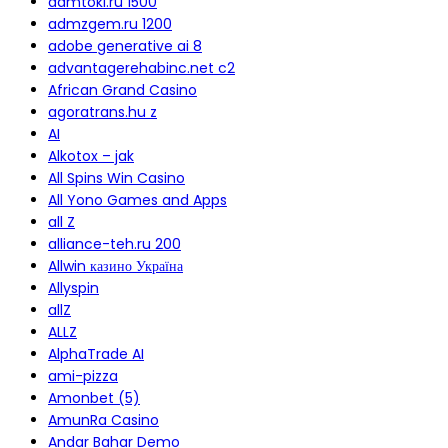
admtoki.ru 1500
admzgem.ru 1200
adobe generative ai 8
advantagerehabinc.net c2
African Grand Casino
agoratrans.hu z
AI
Alkotox – jak
All Spins Win Casino
All Yono Games and Apps
all Z
alliance-teh.ru 200
Allwin казино Україна
Allyspin
allZ
ALLZ
AlphaTrade AI
ami-pizza
Amonbet (5)
AmunRa Casino
Andar Bahar Demo