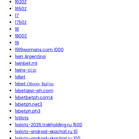
1620Z
1650Z
17
1750Z
18
1800Z
19
1919womans.com 1000
1win Argentina
1winbet.ml
1wins-ci.ci
1xBet
1xbet Οδηγός Καζίνο
1xbetapp-ph.com
1xbetbetph.com4
1xbetph.net3
1xbetph.ph3
1xSlots
1xslots-2026.trakholding.ru 1500
1xslots-android-skachat.ru 10
1xslots-android-skachat.ru 100