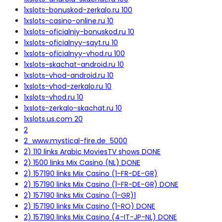
1xslots-bonuskod-zerkalo.ru 100
1xslots-casino-online.ru 10
1xslots-oficialniy-bonuskod.ru 10
1xslots-oficialnyy-sayt.ru 10
1xslots-oficialnyy-vhod.ru 100
1xslots-skachat-android.ru 10
1xslots-vhod-android.ru 10
1xslots-vhod-zerkalo.ru 10
1xslots-vhod.ru 10
1xslots-zerkalo-skachat.ru 10
1xslots.us.com 20
2
2_www.mystical-fire.de_5000
2) 110 links Arabic MoviesTV shows DONE
2) 1500 links Mix Casino (NL) DONE
2) 157190 links Mix Casino (1-FR-DE-GR)
2) 157190 links Mix Casino (1-FR-DE-GR) DONE
2) 157190 links Mix Casino (1-GR)1
2) 157190 links Mix Casino (1-RO) DONE
2) 157190 links Mix Casino (4-IT-JP-NL) DONE