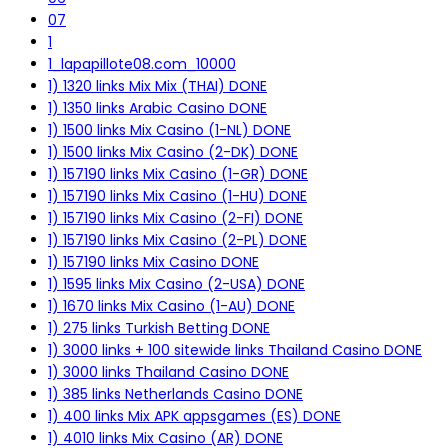
07
1
1_lapapillote08.com_10000
1) 1320 links Mix Mix (THAI) DONE
1) 1350 links Arabic Casino DONE
1) 1500 links Mix Casino (1-NL) DONE
1) 1500 links Mix Casino (2-DK) DONE
1) 157190 links Mix Casino (1-GR) DONE
1) 157190 links Mix Casino (1-HU) DONE
1) 157190 links Mix Casino (2-FI) DONE
1) 157190 links Mix Casino (2-PL) DONE
1) 157190 links Mix Casino DONE
1) 1595 links Mix Casino (2-USA) DONE
1) 1670 links Mix Casino (1-AU) DONE
1) 275 links Turkish Betting DONE
1) 3000 links + 100 sitewide links Thailand Casino DONE
1) 3000 links Thailand Casino DONE
1) 385 links Netherlands Casino DONE
1) 400 links Mix APK appsgames (ES) DONE
1) 4010 links Mix Casino (AR) DONE