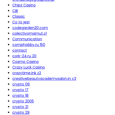
Chipz Casino
CIB
Classic
Co to jest
codegarden20.com
colectivomamut.cl
Communication
comphobby.ru 150
contact
cork-24.ru 20
Cosmo Casino
Crazy Luck Casino
crazytime.ink z2
creativebeautyacademysalon.in c3
crypto 06
crypto 17
crypto 18
crypto 2005
crypto 21
crypto 29