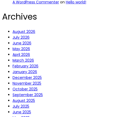
A WordPress Commenter
on
Hello world!
Archives
August 2026
July 2026
June 2026
May 2026
April 2026
March 2026
February 2026
January 2026
December 2025
November 2025
October 2025
September 2025
August 2025
July 2025
June 2025