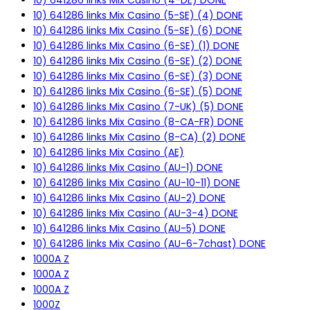
10) 641286 links Mix Casino (4-DE) DONE
10) 641286 links Mix Casino (5-SE) (4) DONE
10) 641286 links Mix Casino (5-SE) (6) DONE
10) 641286 links Mix Casino (6-SE) (1) DONE
10) 641286 links Mix Casino (6-SE) (2) DONE
10) 641286 links Mix Casino (6-SE) (3) DONE
10) 641286 links Mix Casino (6-SE) (5) DONE
10) 641286 links Mix Casino (7-UK) (5) DONE
10) 641286 links Mix Casino (8-CA-FR) DONE
10) 641286 links Mix Casino (8-CA) (2) DONE
10) 641286 links Mix Casino (AE)
10) 641286 links Mix Casino (AU-1) DONE
10) 641286 links Mix Casino (AU-10-11) DONE
10) 641286 links Mix Casino (AU-2) DONE
10) 641286 links Mix Casino (AU-3-4) DONE
10) 641286 links Mix Casino (AU-5) DONE
10) 641286 links Mix Casino (AU-6-7chast) DONE
1000A Z
1000A Z
1000A Z
1000Z