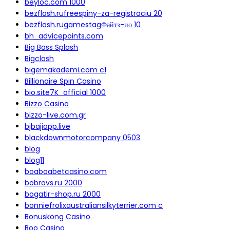
beyloc.com 1000
bezflash.rufreespiny-za-registraciu 20
bezflash.rugamestagФайтз-ио 10
bh_advicepoints.com
Big Bass Splash
Bigclash
bigemakademi.com c1
Billionaire Spin Casino
bio.site7K_official 1000
Bizzo Casino
bizzo-live.com.gr
bjbajiapp.live
blackdownmotorcompany 0503
blog
blog11
boaboabetcasino.com
bobrovs.ru 2000
bogatir-shop.ru 2000
bonniefrolixaustraliansilkyterrier.com c
Bonuskong Casino
Boo Casino