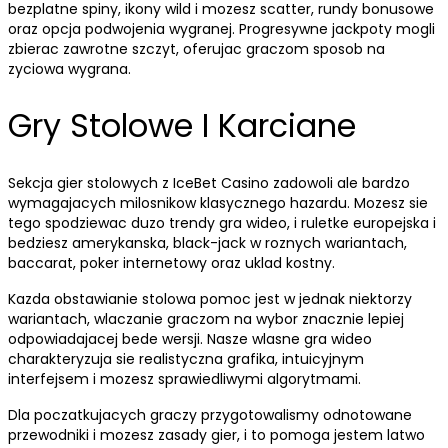
bezplatne spiny, ikony wild i mozesz scatter, rundy bonusowe
oraz opcja podwojenia wygranej. Progresywne jackpoty mogli
zbierac zawrotne szczyt, oferujac graczom sposob na
zyciowa wygrana.
Gry Stolowe I Karciane
Sekcja gier stolowych z IceBet Casino zadowoli ale bardzo
wymagajacych milosnikow klasycznego hazardu. Mozesz sie
tego spodziewac duzo trendy gra wideo, i ruletke europejska i
bedziesz amerykanska, black-jack w roznych wariantach,
baccarat, poker internetowy oraz uklad kostny.
Kazda obstawianie stolowa pomoc jest w jednak niektorzy
wariantach, wlaczanie graczom na wybor znacznie lepiej
odpowiadajacej bede wersji. Nasze wlasne gra wideo
charakteryzuja sie realistyczna grafika, intuicyjnym
interfejsem i mozesz sprawiedliwymi algorytmami.
Dla poczatkujacych graczy przygotowalismy odnotowane
przewodniki i mozesz zasady gier, i to pomoga jestem latwo