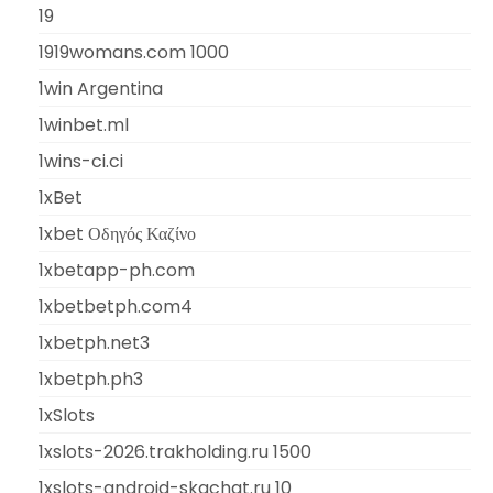
19
1919womans.com 1000
1win Argentina
1winbet.ml
1wins-ci.ci
1xBet
1xbet Οδηγός Καζίνο
1xbetapp-ph.com
1xbetbetph.com4
1xbetph.net3
1xbetph.ph3
1xSlots
1xslots-2026.trakholding.ru 1500
1xslots-android-skachat.ru 10