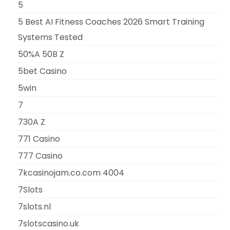
5
5 Best AI Fitness Coaches 2026 Smart Training
Systems Tested
50%A 50B Z
5bet Casino
5win
7
730A Z
771 Casino
777 Casino
7kcasinojam.co.com 4004
7Slots
7slots.nl
7slotscasino.uk