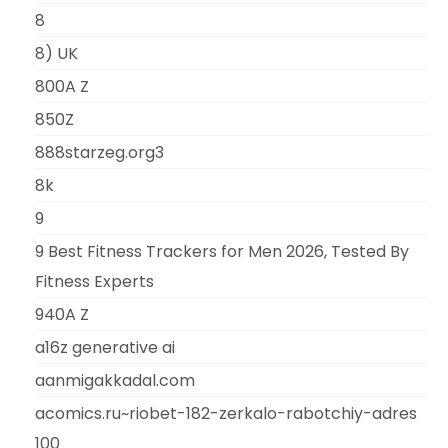
8
8) UK
800A Z
850Z
888starzeg.org3
8k
9
9 Best Fitness Trackers for Men 2026, Tested By
Fitness Experts
940A Z
a16z generative ai
aanmigakkadal.com
acomics.ru~riobet-182-zerkalo-rabotchiy-adres
100