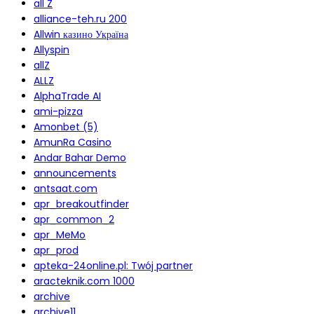
all Z
alliance-teh.ru 200
Allwin казино Україна
Allyspin
allZ
ALLZ
AlphaTrade AI
ami-pizza
Amonbet (5)
AmunRa Casino
Andar Bahar Demo
announcements
antsaat.com
apr_breakoutfinder
apr_common_2
apr_MeMo
apr_prod
apteka-24online.pl: Twój partner
aracteknik.com 1000
archive
archive11