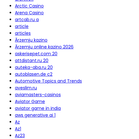
Arctic Casino
Arena Casino
artcab.ru a
article
articles
Ārzemju kazino
Ārzemju online kazino 2026
askerisepet.com 20
attdistant.ru 20
auteka-aba.ru 20
autoblasen.de c2
Automotive Topics and Trends
aveslim.ru
aviamasters-casinos
Aviator Game
aviator game in india
aws generative ai 1
Az
Az1
Az23