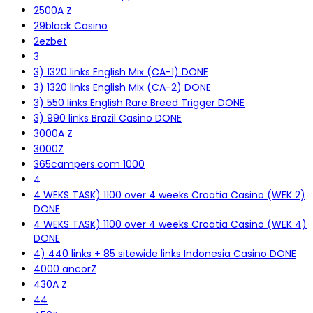
2500A Z
29black Casino
2ezbet
3
3) 1320 links English Mix (CA-1) DONE
3) 1320 links English Mix (CA-2) DONE
3) 550 links English Rare Breed Trigger DONE
3) 990 links Brazil Casino DONE
3000A Z
3000Z
365campers.com 1000
4
4 WEKS TASK) 1100 over 4 weeks Croatia Casino (WEK 2)
DONE
4 WEKS TASK) 1100 over 4 weeks Croatia Casino (WEK 4)
DONE
4) 440 links + 85 sitewide links Indonesia Casino DONE
4000 ancorZ
430A Z
44