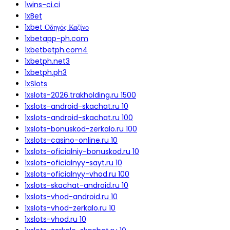
1wins-ci.ci
1xBet
1xbet Οδηγός Καζίνο
1xbetapp-ph.com
1xbetbetph.com4
1xbetph.net3
1xbetph.ph3
1xSlots
1xslots-2026.trakholding.ru 1500
1xslots-android-skachat.ru 10
1xslots-android-skachat.ru 100
1xslots-bonuskod-zerkalo.ru 100
1xslots-casino-online.ru 10
1xslots-oficialniy-bonuskod.ru 10
1xslots-oficialnyy-sayt.ru 10
1xslots-oficialnyy-vhod.ru 100
1xslots-skachat-android.ru 10
1xslots-vhod-android.ru 10
1xslots-vhod-zerkalo.ru 10
1xslots-vhod.ru 10