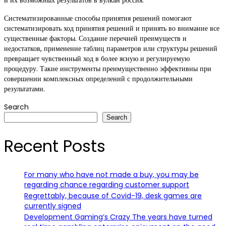
Систематизированные способы принятия решений помогают
систематизировать ход принятия решений и принять во внимание все
существенные факторы. Создание перечней преимуществ и
недостатков, применение таблиц параметров или структуры решений
превращает чувственный ход в более ясную и регулируемую
процедуру. Такие инструменты преимущественно эффективны при
совершении комплексных определений с продолжительными
результатами.
Search
Search
Recent Posts
For many who have not made a buy, you may be
regarding chance regarding customer support
Regrettably, because of Covid-19, desk games are
currently signed
Development Gaming’s Crazy The years have turned