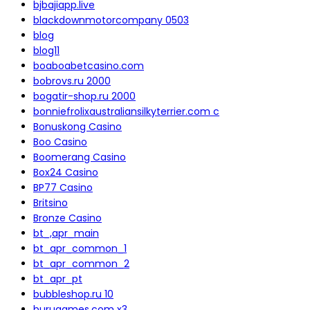
bjbajiapp.live
blackdownmotorcompany 0503
blog
blog11
boaboabetcasino.com
bobrovs.ru 2000
bogatir-shop.ru 2000
bonniefrolixaustraliansilkyterrier.com c
Bonuskong Casino
Boo Casino
Boomerang Casino
Box24 Casino
BP77 Casino
Britsino
Bronze Casino
bt_,apr_main
bt_apr_common_1
bt_apr_common_2
bt_apr_pt
bubbleshop.ru 10
burugames.com x3