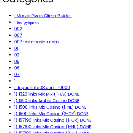
! Marvel Rivals Climb Guides
! Без рубрики
002
007
007-bsb-casino.com
01
02
05
06
07
1
1_lapapillote08.com_10000
1) 1320 links Mix Mix (THAI) DONE
1) 1350 links Arabic Casino DONE
1) 1500 links Mix Casino (1-NL) DONE
1) 1500 links Mix Casino (2-DK) DONE
1) 157190 links Mix Casino (1-GR) DONE
1) 157190 links Mix Casino (1-HU) DONE