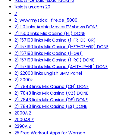
1xslots-zerkalo-skachat.ru 10
1xslots.us.com 20
2
2_www.mystical-fire.de_5000
2) 110 links Arabic MoviesTV shows DONE
2) 1500 links Mix Casino (NL) DONE
2) 157190 links Mix Casino (1-FR-DE-GR)
2) 157190 links Mix Casino (1-FR-DE-GR) DONE
2) 157190 links Mix Casino (1-GR)1
2) 157190 links Mix Casino (1-RO) DONE
2) 157190 links Mix Casino (4-IT-JP-NL) DONE
2) 22000 links English SMM Panel
2) 3000k
2) 7843 links Mix Casino (CH) DONE
2) 7843 links Mix Casino (CZ) DONE
2) 7843 links Mix Casino (DE) DONE
2) 7843 links Mix Casino (ES) DONE
2000A Z
2000AB Z
2290A Z
25 Free Workout Apps for Women