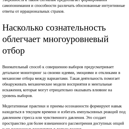
самопонимания и способности различать обоснованные интуитивные
ответы от иррациональных страхов.
Насколько сознательность
облегчает многоуровневый
отбор
Внимательный способ к совершению выборов предусматривает
детальное мониторинг за своими идеями, эмоциями и откликами в
механизме отбора между вариантами. Такая деятельность помогает
обнаруживать механические модели восприятия и ментальные
искажения, которые могут отрицательно оказывать влияние на
уровень выборов.
Медитативные практики и приемы осознанности формируют навык
находиться в текущем времени и избегать импульсивных реакций под
давлением стресса или чувственного давления. Это создает
пространство для более взвешенного рассмотрения доступных опций
и их возможных результатов в вулкан россия.