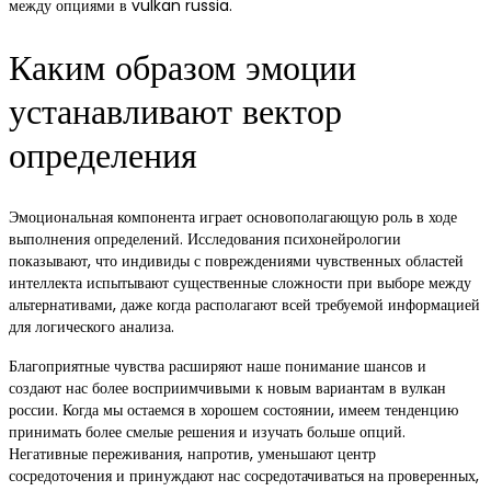
между опциями в vulkan russia.
Каким образом эмоции
устанавливают вектор
определения
Эмоциональная компонента играет основополагающую роль в ходе
выполнения определений. Исследования психонейрологии
показывают, что индивиды с повреждениями чувственных областей
интеллекта испытывают существенные сложности при выборе между
альтернативами, даже когда располагают всей требуемой информацией
для логического анализа.
Благоприятные чувства расширяют наше понимание шансов и
создают нас более восприимчивыми к новым вариантам в вулкан
россии. Когда мы остаемся в хорошем состоянии, имеем тенденцию
принимать более смелые решения и изучать больше опций.
Негативные переживания, напротив, уменьшают центр
сосредоточения и принуждают нас сосредотачиваться на проверенных,