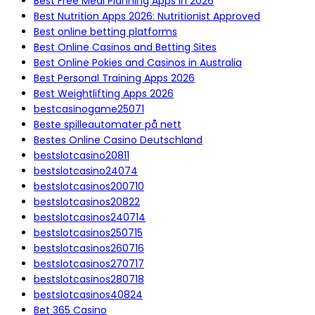
Best Free Meal Planning Apps in 2026
Best Nutrition Apps 2026: Nutritionist Approved
Best online betting platforms
Best Online Casinos and Betting Sites
Best Online Pokies and Casinos in Australia
Best Personal Training Apps 2026
Best Weightlifting Apps 2026
bestcasinogame25071
Beste spilleautomater på nett
Bestes Online Casino Deutschland
bestslotcasino20811
bestslotcasino24074
bestslotcasinos200710
bestslotcasinos20822
bestslotcasinos240714
bestslotcasinos250715
bestslotcasinos260716
bestslotcasinos270717
bestslotcasinos280718
bestslotcasinos40824
Bet 365 Casino