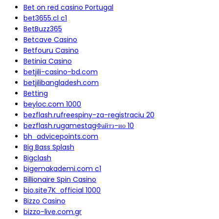
Bet on red casino Portugal
bet3655.cl c1
BetBuzz365
Betcave Casino
Betfouru Casino
Betinia Casino
betjili-casino-bd.com
betjilibangladesh.com
Betting
beyloc.com 1000
bezflash.rufreespiny-za-registraciu 20
bezflash.rugamestagФайтз-ио 10
bh_advicepoints.com
Big Bass Splash
Bigclash
bigemakademi.com c1
Billionaire Spin Casino
bio.site7K_official 1000
Bizzo Casino
bizzo-live.com.gr