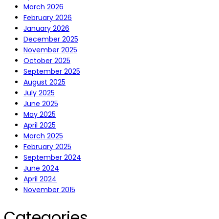
March 2026
February 2026
January 2026
December 2025
November 2025
October 2025
September 2025
August 2025
July 2025
June 2025
May 2025
April 2025
March 2025
February 2025
September 2024
June 2024
April 2024
November 2015
Categories