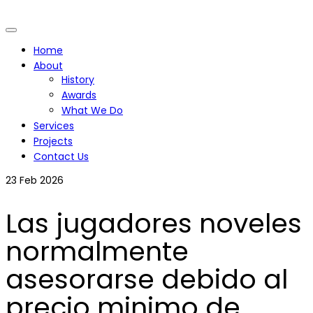
Home
About
History
Awards
What We Do
Services
Projects
Contact Us
23
Feb 2026
Las jugadores noveles
normalmente
asesorarse debido al
precio minimo de