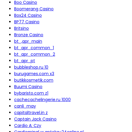
Boo Casino
Boomerang Casino
Box24 Casino
BP77 Casino
Britsino
Bronze Casino
bt_,apr_main
bt_apr_common_1
bt_apr_common_2
bt_apr_pt
bubbleshop.ru 10
burugames.com x3
butikkosmetik.com
Buumi Casino
bybaristo.com z1
cachecachelingerie.ru 1000
canli_may
capitaltravel.in z
Captain Jack Casino
Cardio A: Czy
Cardiominal w apteka-24online.pl