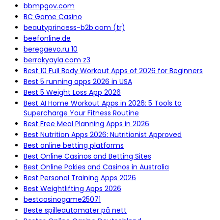
bbmpgov.com
BC Game Casino
beautyprincess-b2b.com (tr)
beefonline.de
beregaevo.ru 10
berrakyayla.com z3
Best 10 Full Body Workout Apps of 2026 for Beginners
Best 5 running apps 2026 in USA
Best 5 Weight Loss App 2026
Best AI Home Workout Apps in 2026: 5 Tools to
Supercharge Your Fitness Routine
Best Free Meal Planning Apps in 2026
Best Nutrition Apps 2026: Nutritionist Approved
Best online betting platforms
Best Online Casinos and Betting Sites
Best Online Pokies and Casinos in Australia
Best Personal Training Apps 2026
Best Weightlifting Apps 2026
bestcasinogame25071
Beste spilleautomater på nett