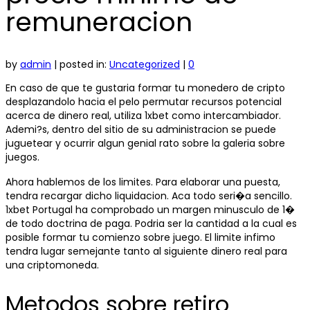
remuneracion
by
admin
|
posted in:
Uncategorized
|
0
En caso de que te gustaria formar tu monedero de cripto
desplazandolo hacia el pelo permutar recursos potencial
acerca de dinero real, utiliza 1xbet como intercambiador.
Ademi?s, dentro del sitio de su administracion se puede
juguetear y ocurrir algun genial rato sobre la galeria sobre
juegos.
Ahora hablemos de los limites. Para elaborar una puesta,
tendra recargar dicho liquidacion. Aca todo seri�a sencillo.
1xbet Portugal ha comprobado un margen minusculo de 1�
de todo doctrina de paga. Podria ser la cantidad a la cual es
posible formar tu comienzo sobre juego. El limite infimo
tendra lugar semejante tanto al siguiente dinero real para
una criptomoneda.
Metodos sobre retiro