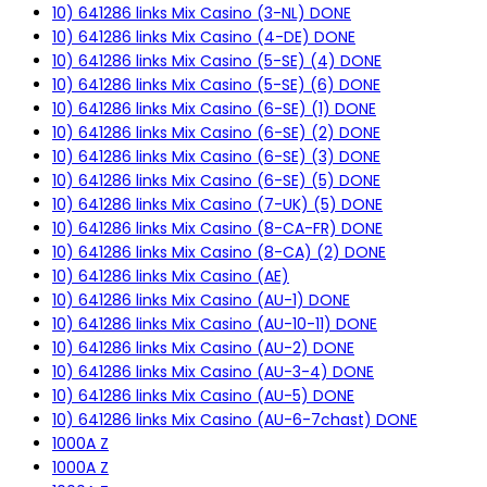
10) 641286 links Mix Casino (3-NL) DONE
10) 641286 links Mix Casino (4-DE) DONE
10) 641286 links Mix Casino (5-SE) (4) DONE
10) 641286 links Mix Casino (5-SE) (6) DONE
10) 641286 links Mix Casino (6-SE) (1) DONE
10) 641286 links Mix Casino (6-SE) (2) DONE
10) 641286 links Mix Casino (6-SE) (3) DONE
10) 641286 links Mix Casino (6-SE) (5) DONE
10) 641286 links Mix Casino (7-UK) (5) DONE
10) 641286 links Mix Casino (8-CA-FR) DONE
10) 641286 links Mix Casino (8-CA) (2) DONE
10) 641286 links Mix Casino (AE)
10) 641286 links Mix Casino (AU-1) DONE
10) 641286 links Mix Casino (AU-10-11) DONE
10) 641286 links Mix Casino (AU-2) DONE
10) 641286 links Mix Casino (AU-3-4) DONE
10) 641286 links Mix Casino (AU-5) DONE
10) 641286 links Mix Casino (AU-6-7chast) DONE
1000A Z
1000A Z