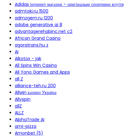
Adidas інтернет магазин – оригінальне спортивне взуття
admtoki.ru 1500
admzgem.ru 1200
adobe generative ai 8
advantagerehabinc.net c2
African Grand Casino
agoratrans.hu z
AI
Alkotox – jak
All Spins Win Casino
All Yono Games and Apps
all Z
alliance-teh.ru 200
Allwin казино Україна
Allyspin
allZ
ALLZ
AlphaTrade AI
ami-pizza
Amonbet (5)