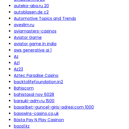
auteka-aba.ru 20
autoblasen.de c2
Automotive Topics and Trends
aveslim.ru
aviamasters-casinos
Aviator Game
aviator game in india
aws generative ai 1
Az
Az1
Az23
Aztec Paradise Casino
backtolifefoundation.in2
Bahiscom
bahistasal nov 6028
barsuki-adm.ru 1500
basaribet-guncel-giris-adresi.com 1000
basswins-casino.co.uk
Bästa Pay N Play Casinon
baza1.kz