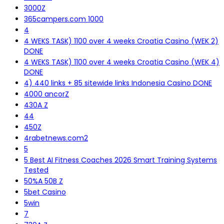
3000Z
365campers.com 1000
4
4 WEKS TASK) 1100 over 4 weeks Croatia Casino (WEK 2)
DONE
4 WEKS TASK) 1100 over 4 weeks Croatia Casino (WEK 4)
DONE
4) 440 links + 85 sitewide links Indonesia Casino DONE
4000 ancorZ
430A Z
44
450Z
4rabetnews.com2
5
5 Best AI Fitness Coaches 2026 Smart Training Systems
Tested
50%A 50B Z
5bet Casino
5win
7