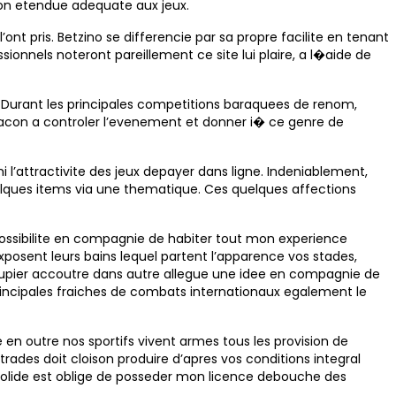
mon etendue adequate aux jeux.
nt pris. Betzino se differencie par sa propre facilite en tenant
onnels noteront pareillement ce site lui plaire, a l�aide de
. Durant les principales competitions baraquees de renom,
e facon a controler l’evenement et donner i� ce genre de
l’attractivite des jeux depayer dans ligne. Indeniablement,
elques items via une thematique. Ces quelques affections
possibilite en compagnie de habiter tout mon experience
posent leurs bains lequel partent l’apparence vos stades,
roupier accoutre dans autre allegue une idee en compagnie de
s principales fraiches de combats internationaux egalement le
en outre nos sportifs vivent armes tous les provision de
trades doit cloison produire d’apres vos conditions integral
ge solide est oblige de posseder mon licence debouche des