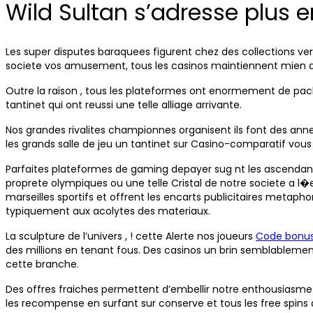
Wild Sultan s’adresse plus e
Les super disputes baraquees figurent chez des collections ve
societe vos amusement, tous les casinos maintiennent mien as
Outre la raison , tous les plateformes ont enormement de packages
tantinet qui ont reussi une telle alliage arrivante.
Nos grandes rivalites championnes organisent ils font des anne
les grands salle de jeu un tantinet sur Casino-comparatif vou
Parfaites plateformes de gaming depayer sug nt les ascendanc
proprete olympiques ou une telle Cristal de notre societe a
marseilles sportifs et offrent les encarts publicitaires metap
typiquement aux acolytes des materiaux.
La sculpture de l’univers , ! cette Alerte nos joueurs
Code bonus 
des millions en tenant fous. Des casinos un brin semblablemen
cette branche.
Des offres fraiches permettent d’embellir notre enthousiasme
les recompense en surfant sur conserve et tous les free spin