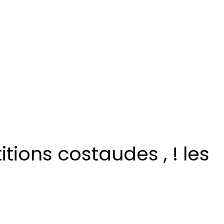
tions costaudes , ! les