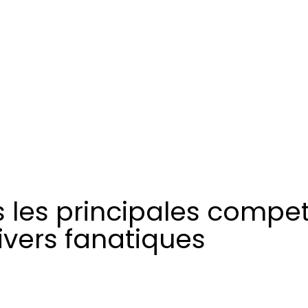
 les principales competi
ivers fanatiques