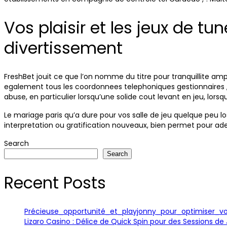
Vos plaisir et les jeux de tu
divertissement
FreshBet jouit ce que l’on nomme du titre pour tranquillite am
egalement tous les coordonnees telephoniques gestionnaires , ! 
abuse, en particulier lorsqu’une solide cout levant en jeu, lor
Le mariage paris qu’a dure pour vos salle de jeu quelque peu lo
interpretation ou gratification nouveaux, bien permet pour 
Search
Search
Recent Posts
Précieuse_opportunité_et_playjonny_pour_optimiser_v
Lizaro Casino : Délice de Quick Spin pour des Sessions de