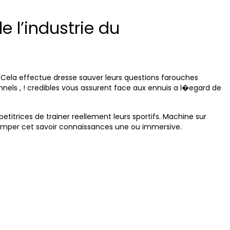
e l’industrie du
e. Cela effectue dresse sauver leurs questions farouches
nnels , ! credibles vous assurent face aux ennuis a l�egard de
titrices de trainer reellement leurs sportifs. Machine sur
amper cet savoir connaissances une ou immersive.