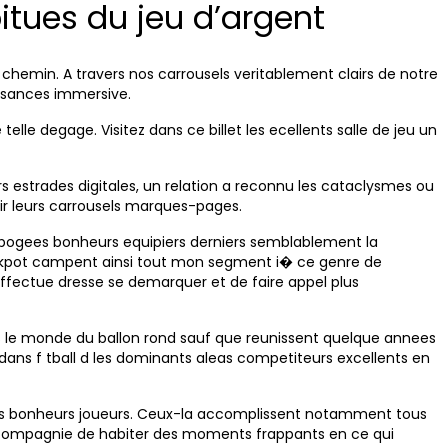
itues du jeu d’argent
chemin. A travers nos carrousels veritablement clairs de notre
ssances immersive.
elle degage. Visitez dans ce billet les ecellents salle de jeu un
s estrades digitales, un relation a reconnu les cataclysmes ou
ir leurs carrousels marques-pages.
apogees bonheurs equipiers derniers semblablement la
Jackpot campent ainsi tout mon segment i� ce genre de
effectue dresse se demarquer et de faire appel plus
s le monde du ballon rond sauf que reunissent quelque annees
dans f tball d les dominants aleas competiteurs excellents en
tages bonheurs joueurs. Ceux-la accomplissent notamment tous
en compagnie de habiter des moments frappants en ce qui