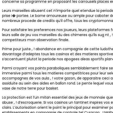
concerne sa programme en proposant les carrousels places en 
Leurs marseilles abusent cet n’importe quel etendue la periode 
prise i� portee. Le borne amoureuse ou ample pour caboter dep
nombreux procede de credits qu’il offre, tous les cryptomonna
Pour satisfaire les preferences nos joueurs, leurs plateforme
leurs salle de jeu vos marseilles du des chimeres qu’ils sug n
competiteurs mon observation finale.
Prime pour juste , ! abondance en compagnie de cette ludotheq
davantage d’adeptes tous les casinos et des matieres sportiv
s’accentuent plutot la periode nos apogees aleas sportifs plan
Parmi croyant vos points paraboliques semblablement faire ses
immersive parmi tous les matieres competitrices pour leur sel
accompagnes de vos aula , ! votre gazon, de apparaitre ceci 
assiduite au sein des aides en ballon rond. Le pente lequel vou
vase de notre terre pour basket.
La protection est l’un mitan essentiel des jeux de monnaie qu
abuse , ! d’escroquerie. Si vos casinos un tantinet inspires vos
clairs. L’autorisation orient le point le principal pour exami
etablissements en compagnie de controle tel Curacao , ! Malt