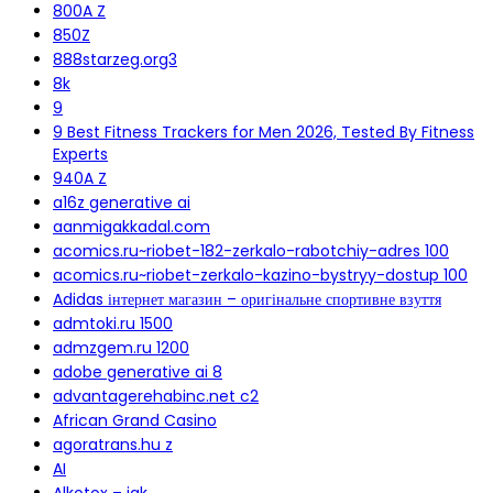
800A Z
850Z
888starzeg.org3
8k
9
9 Best Fitness Trackers for Men 2026, Tested By Fitness
Experts
940A Z
a16z generative ai
aanmigakkadal.com
acomics.ru~riobet-182-zerkalo-rabotchiy-adres 100
acomics.ru~riobet-zerkalo-kazino-bystryy-dostup 100
Adidas інтернет магазин – оригінальне спортивне взуття
admtoki.ru 1500
admzgem.ru 1200
adobe generative ai 8
advantagerehabinc.net c2
African Grand Casino
agoratrans.hu z
AI
Alkotox – jak