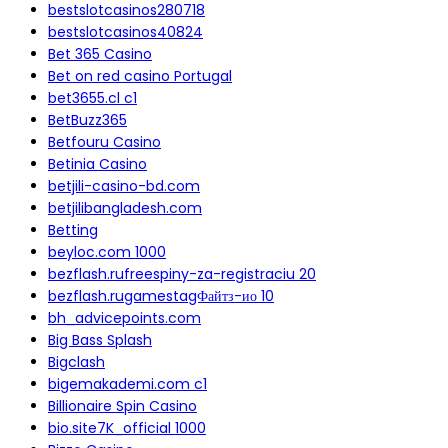
bestslotcasinos280718
bestslotcasinos40824
Bet 365 Casino
Bet on red casino Portugal
bet3655.cl c1
BetBuzz365
Betfouru Casino
Betinia Casino
betjili-casino-bd.com
betjilibangladesh.com
Betting
beyloc.com 1000
bezflash.rufreespiny-za-registraciu 20
bezflash.rugamestagФайтз-ио 10
bh_advicepoints.com
Big Bass Splash
Bigclash
bigemakademi.com c1
Billionaire Spin Casino
bio.site7K_official 1000