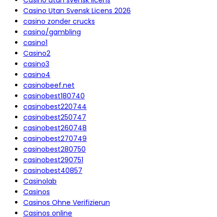
Casino Utan Svensk Licens 2026
casino zonder crucks
casino/gambling
casino1
Casino2
casino3
casino4
casinobeef.net
casinobest180740
casinobest220744
casinobest250747
casinobest260748
casinobest270749
casinobest280750
casinobest290751
casinobest40857
Casinolab
Casinos
Casinos Ohne Verifizierun
Casinos online