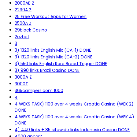
2000AB Z
2290A Z
25 Free Workout Apps for Women
2500A Z
29black Casino
2ezbet
3
3) 1320 links English Mix (CA-1) DONE
3) 1320 links English Mix (CA-2) DONE
3) 550 links English Rare Breed Trigger DONE
3) 990 links Brazil Casino DONE
3000A Z
3000Z
365campers.com 1000
4
4 WEKS TASK) 1100 over 4 weeks Croatia Casino (WEK 2)
DONE
4 WEKS TASK) 1100 over 4 weeks Croatia Casino (WEK 4)
DONE
4) 440 links + 85 sitewide links Indonesia Casino DONE
4000 ancorZ