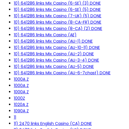
10) 641286 links Mix Casino (6-SE) (3) DONE
10) 641286 links Mix Casino (6-SE) (5) DONE
10) 641286 links Mix Casino (7-UK) (5) DONE
10) 641286 links Mix Casino (8-CA-FR) DONE
10) 641286 links Mix Casino (8-CA) (2) DONE
10) 641286 links Mix Casino (AE)
10) 641286 links Mix Casino (AU-1) DONE
10) 641286 links Mix Casino (AU-10-11) DONE
10) 641286 links Mix Casino (AU-2) DONE
10) 641286 links Mix Casino (AU-3-4) DONE
10) 641286 links Mix Casino (AU-5) DONE
10) 641286 links Mix Casino (AU-6-7chast) DONE
1000A Z
1000A Z
1000A Z
1000Z
1020A Z
1090A Z
11
11) 2470 links English Casino (CA) DONE