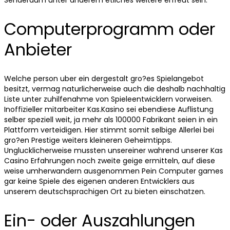
Senderaum unter anderem etliches weitere erfreut sein.
Computerprogramm oder
Anbieter
Welche person uber ein dergestalt gro?es Spielangebot
besitzt, vermag naturlicherweise auch die deshalb nachhaltig
Liste unter zuhilfenahme von Spieleentwicklern vorweisen.
Inoffizieller mitarbeiter Kas.Kasino sei ebendiese Auflistung
selber speziell weit, ja mehr als 100000 Fabrikant seien in ein
Plattform verteidigen. Hier stimmt somit selbige Allerlei bei
gro?en Prestige weiters kleineren Geheimtipps.
Unglucklicherweise mussten unsereiner wahrend unserer Kas
Casino Erfahrungen noch zweite geige ermitteln, auf diese
weise umherwandern ausgenommen Pein Computer games
gar keine Spiele des eigenen anderen Entwicklers aus
unserem deutschsprachigen Ort zu bieten einschatzen.
Ein- oder Auszahlungen