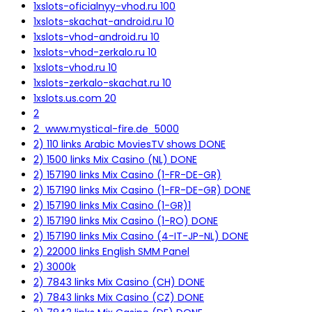
1xslots-oficialnyy-vhod.ru 100
1xslots-skachat-android.ru 10
1xslots-vhod-android.ru 10
1xslots-vhod-zerkalo.ru 10
1xslots-vhod.ru 10
1xslots-zerkalo-skachat.ru 10
1xslots.us.com 20
2
2_www.mystical-fire.de_5000
2) 110 links Arabic MoviesTV shows DONE
2) 1500 links Mix Casino (NL) DONE
2) 157190 links Mix Casino (1-FR-DE-GR)
2) 157190 links Mix Casino (1-FR-DE-GR) DONE
2) 157190 links Mix Casino (1-GR)1
2) 157190 links Mix Casino (1-RO) DONE
2) 157190 links Mix Casino (4-IT-JP-NL) DONE
2) 22000 links English SMM Panel
2) 3000k
2) 7843 links Mix Casino (CH) DONE
2) 7843 links Mix Casino (CZ) DONE