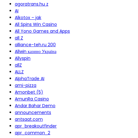
agoratrans.hu z
AI
Alkotox – jak
All Spins Win Casino
All Yono Games and Apps
all Z
alliance-teh.ru 200
Allwin казино Україна
Allyspin
allZ
ALLZ
AlphaTrade AI
ami-pizza
Amonbet (5)
AmunRa Casino
Andar Bahar Demo
announcements
antsaat.com
apr_breakoutfinder
apr_common_2