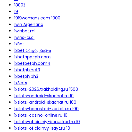
1800Z
19
1919womans.com 1000
1win Argentina
1winbet.ml
1wins-ci.ci
1xBet
1xbet Οδηγός Καζίνο
1xbetapp-ph.com
1xbetbetph.com4
1xbetph.net3
1xbetph.ph3
1xSlots
1xslots-2026.trakholding.ru 1500
1xslots-android-skachat.ru 10
1xslots-android-skachat.ru 100
1xslots-bonuskod-zerkalo.ru 100
1xslots-casino-online.ru 10
1xslots-oficialniy-bonuskod.ru 10
1xslots-oficialnyy-sayt.ru 10