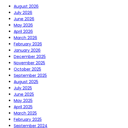
August 2026
July 2026
June 2026
May 2026
April 2026
March 2026
February 2026
January 2026
December 2025
November 2025
October 2025
September 2025
August 2025
July 2025
June 2025
May 2025
April 2025
March 2025
February 2025
September 2024