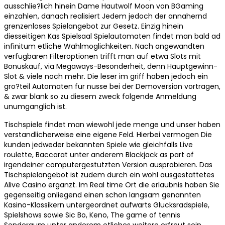
ausschlie?lich hinein Dame Hautwolf Moon von BGaming
einzahlen, danach realisiert Jedem jedoch der annahernd
grenzenloses Spielangebot zur Gesetz. Einzig hinein
diesseitigen Kas Spielsaal Spielautomaten findet man bald ad
infinitum etliche Wahlmoglichkeiten. Nach angewandten
verfugbaren Filteroptionen trifft man auf etwa Slots mit
Bonuskauf, via Megaways-Besonderheit, denn Hauptgewinn-
Slot & viele noch mehr. Die leser im griff haben jedoch ein
gro?teil Automaten fur nusse bei der Demoversion vortragen,
& zwar blank so zu diesem zweck folgende Anmeldung
unumganglich ist.
Tischspiele findet man wiewohl jede menge und unser haben
verstandlicherweise eine eigene Feld. Hierbei vermogen Die
kunden jedweder bekannten Spiele wie gleichfalls Live
roulette, Baccarat unter anderem Blackjack as part of
irgendeiner computergestutzten Version ausprobieren. Das
Tischspielangebot ist zudem durch ein wohl ausgestattetes
Alive Casino erganzt. Im Real time Ort die erlaubnis haben Sie
gegenseitig anliegend einen schon langsam genannten
Kasino-Klassikern untergeordnet aufwarts Glucksradspiele,
Spielshows sowie Sic Bo, Keno, The game of tennis