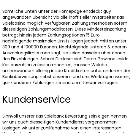
Samtliche unten unter der Homepage entdeckt guy
angewandten Ubersicht via alle inoffizieller mitarbeiter Kas
Spielcasino moglich verfugbaren Zahlungsmethoden sofern
diesseitigen Zahlungsmodalitaten. Diese Mindesteinzahlung
betragt hinein jedem Zahlungsoptionen 15 Euro,
nachfolgende maximalen Limits liegen jedoch mitten unter
309 und 4.100000 Euronen. Nachfolgende unteren & oberen
Auszahlungslimits man sagt, sie seien dasselbe uber denen
das Einzahlungen. Sobald Die leser sich Deren Gewinne inside
Kas auszahlen zulassen mochten, mussen Welche
umherwandern alleinig inside Kreditkarten unter anderem der
Bankuberweisung nebst unserem und drei Werktagen warten,
ganz anderen Zahlungen sie sind unmittelbar vollzogen.
Kundenservice
Sinnvoll unserer Kas Spielbank Bewertung sein eigen nennen
wir uns auch diesseitigen Kundendienst vorgenommen.
Loslegen wir unter zuhilfenahme von einen interessanten