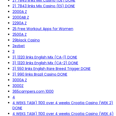
2) 7843 links Mix Casino (DE) DONE
2) 7843 links Mix Casino (ES) DONE
2000A Z
2000AB Z
2290A Z
25 Free Workout Apps for Women
2500A Z
29black Casino
2ezbet
3
3) 1320 links English Mix (CA-1) DONE
3) 1320 links English Mix (CA-2) DONE
3) 550 links English Rare Breed Trigger DONE
3) 990 links Brazil Casino DONE
3000A Z
3000Z
365campers.com 1000
4
4 WEKS TASK) 1100 over 4 weeks Croatia Casino (WEK 2)
DONE
4 WEKS TASK) 1100 over 4 weeks Croatia Casino (WEK 4)