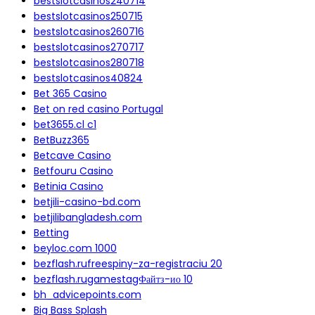
bestslotcasinos240714
bestslotcasinos250715
bestslotcasinos260716
bestslotcasinos270717
bestslotcasinos280718
bestslotcasinos40824
Bet 365 Casino
Bet on red casino Portugal
bet3655.cl c1
BetBuzz365
Betcave Casino
Betfouru Casino
Betinia Casino
betjili-casino-bd.com
betjilibangladesh.com
Betting
beyloc.com 1000
bezflash.rufreespiny-za-registraciu 20
bezflash.rugamestagФайтз-ио 10
bh_advicepoints.com
Big Bass Splash