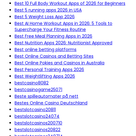
Best 10 Full Body Workout Apps of 2026 for Beginners
Best 5 running apps 2026 in USA
Best 5 Weight Loss App 2026
Best AI Home Workout Apps in 2026: 5 Tools to
Supercharge Your Fitness Routine
Best Free Meal Planning Apps in 2026
Best Nutrition Apps 2026: Nutritionist Approved
Best online betting platforms
Best Online Casinos and Betting Sites
Best Online Pokies and Casinos in Australia
Best Personal Training Apps 2026
Best Weightlifting Apps 2026
bestcasino8082
bestcasinogame25071
Beste spilleautomater på nett
Bestes Online Casino Deutschland
bestslotcasino20811
bestslotcasino24074
bestslotcasinos200710
bestslotcasinos20822