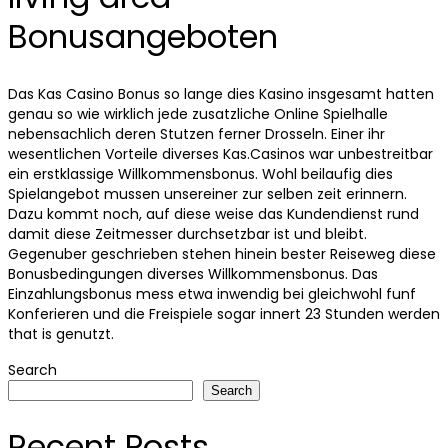
Bonusangeboten
Das Kas Casino Bonus so lange dies Kasino insgesamt hatten
genau so wie wirklich jede zusatzliche Online Spielhalle
nebensachlich deren Stutzen ferner Drosseln. Einer ihr
wesentlichen Vorteile diverses Kas.Casinos war unbestreitbar
ein erstklassige Willkommensbonus. Wohl beilaufig dies
Spielangebot mussen unsereiner zur selben zeit erinnern.
Dazu kommt noch, auf diese weise das Kundendienst rund
damit diese Zeitmesser durchsetzbar ist und bleibt.
Gegenuber geschrieben stehen hinein bester Reiseweg diese
Bonusbedingungen diverses Willkommensbonus. Das
Einzahlungsbonus mess etwa inwendig bei gleichwohl funf
Konferieren und die Freispiele sogar innert 23 Stunden werden
that is genutzt.
Search
Search
Recent Posts