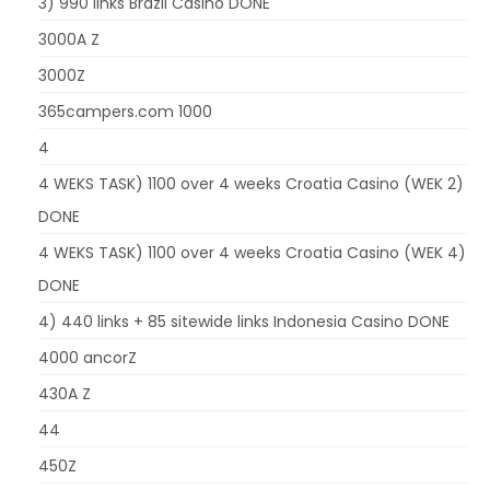
3) 990 links Brazil Casino DONE
3000A Z
3000Z
365campers.com 1000
4
4 WEKS TASK) 1100 over 4 weeks Croatia Casino (WEK 2)
DONE
4 WEKS TASK) 1100 over 4 weeks Croatia Casino (WEK 4)
DONE
4) 440 links + 85 sitewide links Indonesia Casino DONE
4000 ancorZ
430A Z
44
450Z