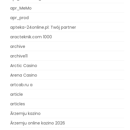
apr_MeMo
apr_prod
apteka-24online.pl: Twój partner
aracteknik.com 1000
archive
archive11
Arctic Casino
Arena Casino
artcab.ru a
article
articles
Ārzemju kazino
Ārzemju online kazino 2026