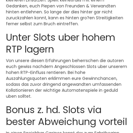
Gedanken, euch Piepen von Freunden & Verwandten
hinten entlehnen. So lange der dies hinter gar nicht
zuruckzahlen konnt, kann es hinten gro?en Streitigkeiten
ferner selbst zum Bruch eintreffen.
Unter Slots uber hohem
RTP lagern
Von unsere diesen Erfahrungen beherrschen die autoren
euch gewiss nachdem Angeschlossen Slots uber unserem
hohen RTP-Einfluss rentieren. Bei hohe
Auszahlungsquoten erklimmen eure Gewinnchancen,
sodass das zuvor dringend angewandten umfassenden
Kollationieren der wichtige Automatenspiele in geduld
uben solltet.
Bonus z. hd. Slots via
bester Abweichung vorteil