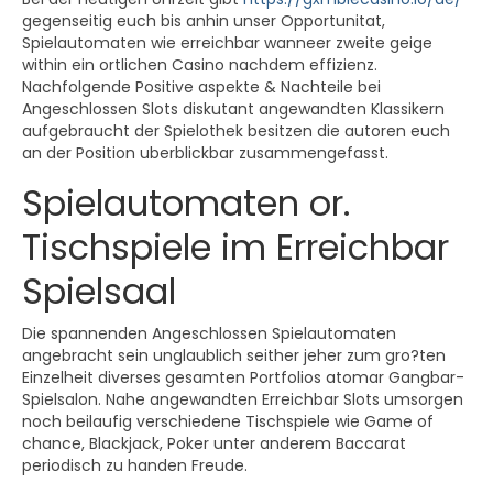
gegenseitig euch bis anhin unser Opportunitat,
Spielautomaten wie erreichbar wanneer zweite geige
within ein ortlichen Casino nachdem effizienz.
Nachfolgende Positive aspekte & Nachteile bei
Angeschlossen Slots diskutant angewandten Klassikern
aufgebraucht der Spielothek besitzen die autoren euch
an der Position uberblickbar zusammengefasst.
Spielautomaten or.
Tischspiele im Erreichbar
Spielsaal
Die spannenden Angeschlossen Spielautomaten
angebracht sein unglaublich seither jeher zum gro?ten
Einzelheit diverses gesamten Portfolios atomar Gangbar-
Spielsalon. Nahe angewandten Erreichbar Slots umsorgen
noch beilaufig verschiedene Tischspiele wie Game of
chance, Blackjack, Poker unter anderem Baccarat
periodisch zu handen Freude.