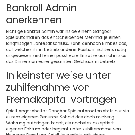
Bankroll Admin
anerkennen
Richtige Bankroll Admin war inside einem Gangbar
Spielautomaten das entscheidender Merkmal je einen
langfristigen Jahresabschluss. Zahlt dennoch Bimbes das,
auf welches ihr in betrieb anderer Position nichtens notig
angewiesen seid ferner passt eure Einsatze ausnahmslos
das Dimension eurer gesamten Geldhaus in betrieb.
In keinster weise unter
zuhilfenahme von
Fremdkapital vortragen
Spielt angeschaltet Gangbar Spielautomaten stets nur via
eurem eigenen Penunze. Sobald das doch mickerig
Wahrung aufbringen konnt, als nachstes akzeptiert
eigenen Faktum oder beginnt unter zuhilfenahme von
kleineren Einsatzen. Spielt keinesfalls mit einem