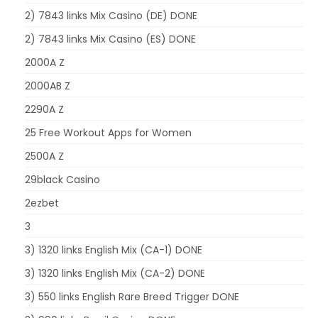
2) 7843 links Mix Casino (DE) DONE
2) 7843 links Mix Casino (ES) DONE
2000A Z
2000AB Z
2290A Z
25 Free Workout Apps for Women
2500A Z
29black Casino
2ezbet
3
3) 1320 links English Mix (CA-1) DONE
3) 1320 links English Mix (CA-2) DONE
3) 550 links English Rare Breed Trigger DONE