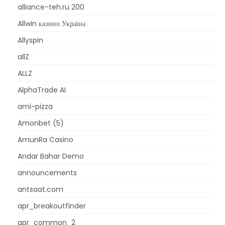
alliance-teh.ru 200
Allwin казино Україна
Allyspin
allZ
ALLZ
AlphaTrade AI
ami-pizza
Amonbet (5)
AmunRa Casino
Andar Bahar Demo
announcements
antsaat.com
apr_breakoutfinder
apr_common_2