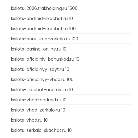
1xslots-2026.trakholding.ru 1500
1xslots-android-skachat.ru 10
1xslots-android-skachat.ru 100
1xslots-bonuskod-zerkalo.ru 100
1xslots-casino-online.ru 10
1xslots-oficialniy-bonuskod.ru 10
1xslots-oficialnyy-sayt.ru 10
1xslots-oficialnyy-vhod.ru 100
1xslots-skachat-android.ru 10
1xslots-vhod-android.ru 10
1xslots-vhod-zerkalo.ru 10
1xslots-vhod.ru 10
1xslots-zerkalo-skachat.ru 10