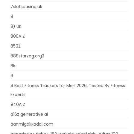
7slotscasino.uk
8
8) UK
800A Z
850Z
888starzeg.org3
8k
9
9 Best Fitness Trackers for Men 2026, Tested By Fitness
Experts
940A Z
a16z generative ai
aanmigakkadal.com