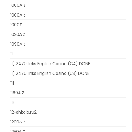
1000A Z
1000A Z
1000Z
1020A Z
1090A Z
11
11) 2470 links English Casino (CA) DONE
11) 2470 links English Casino (US) DONE
111
1180A Z
11k
12-shkola.ru2
1200A Z
1250A Z