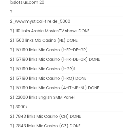
1xslots.us.com 20
2
2_www.mystical-fire.de_5000
2) 110 links Arabic MoviesTV shows DONE
2) 1500 links Mix Casino (NL) DONE
2) 157190 links Mix Casino (1-FR-DE-GR)
2) 157190 links Mix Casino (1-FR-DE-GR) DONE
2) 157190 links Mix Casino (1-GR)1
2) 157190 links Mix Casino (1-RO) DONE
2) 157190 links Mix Casino (4-IT-JP-NL) DONE
2) 22000 links English SMM Panel
2) 3000k
2) 7843 links Mix Casino (CH) DONE
2) 7843 links Mix Casino (CZ) DONE