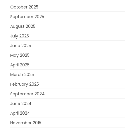
October 2025
September 2025
August 2025
July 2025
June 2025
May 2025
April 2025
March 2025
February 2025
September 2024
June 2024
April 2024
November 2015