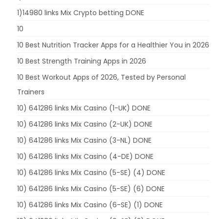
1)14980 links Mix Crypto betting DONE
10
10 Best Nutrition Tracker Apps for a Healthier You in 2026
10 Best Strength Training Apps in 2026
10 Best Workout Apps of 2026, Tested by Personal
Trainers
10) 641286 links Mix Casino (1-UK) DONE
10) 641286 links Mix Casino (2-UK) DONE
10) 641286 links Mix Casino (3-NL) DONE
10) 641286 links Mix Casino (4-DE) DONE
10) 641286 links Mix Casino (5-SE) (4) DONE
10) 641286 links Mix Casino (5-SE) (6) DONE
10) 641286 links Mix Casino (6-SE) (1) DONE