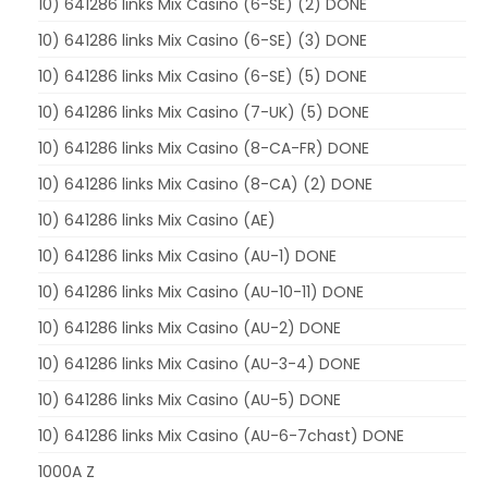
10) 641286 links Mix Casino (6-SE) (2) DONE
10) 641286 links Mix Casino (6-SE) (3) DONE
10) 641286 links Mix Casino (6-SE) (5) DONE
10) 641286 links Mix Casino (7-UK) (5) DONE
10) 641286 links Mix Casino (8-CA-FR) DONE
10) 641286 links Mix Casino (8-CA) (2) DONE
10) 641286 links Mix Casino (AE)
10) 641286 links Mix Casino (AU-1) DONE
10) 641286 links Mix Casino (AU-10-11) DONE
10) 641286 links Mix Casino (AU-2) DONE
10) 641286 links Mix Casino (AU-3-4) DONE
10) 641286 links Mix Casino (AU-5) DONE
10) 641286 links Mix Casino (AU-6-7chast) DONE
1000A Z