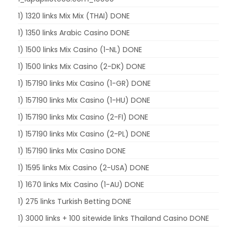
1) 1320 links Mix Mix (THAI) DONE
1) 1350 links Arabic Casino DONE
1) 1500 links Mix Casino (1-NL) DONE
1) 1500 links Mix Casino (2-DK) DONE
1) 157190 links Mix Casino (1-GR) DONE
1) 157190 links Mix Casino (1-HU) DONE
1) 157190 links Mix Casino (2-FI) DONE
1) 157190 links Mix Casino (2-PL) DONE
1) 157190 links Mix Casino DONE
1) 1595 links Mix Casino (2-USA) DONE
1) 1670 links Mix Casino (1-AU) DONE
1) 275 links Turkish Betting DONE
1) 3000 links + 100 sitewide links Thailand Casino DONE