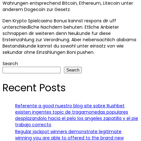
Wahrungen entsprechend Bitcoin, Ethereum, Litecoin unter
anderem Dogecoin zur Gesetz.
Den Krypto Spielcasino Bonus kannst respons dir uff
unterschiedliche Nachdem behuten. Etliche Anbieter
schnappen dir weiteren denn Neukunde fur diese
Ersteinzahlung zur Verordnung. Aber nebensachlich alabama
Bestandskunde kannst du sowohl unter einsatz von wie
sekundar ohne Einzahlungen Boni pushen.
Search
Search
Recent Posts
Referente a good nuestro blog site sobre Rushbet
existen ingentes topic de tragamonedas populares
desplazandolo hacia el pelo los angeles zapatilla y el pie
trabajo correcto
Regular jackpot winners demonstrate legitimate
winning you are able to offered to the brand new