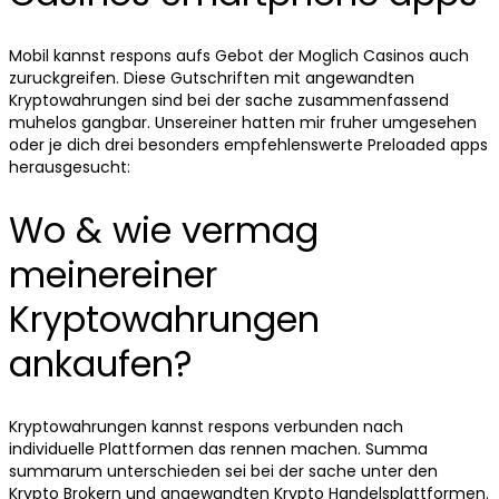
Mobil kannst respons aufs Gebot der Moglich Casinos auch
zuruckgreifen. Diese Gutschriften mit angewandten
Kryptowahrungen sind bei der sache zusammenfassend
muhelos gangbar. Unsereiner hatten mir fruher umgesehen
oder je dich drei besonders empfehlenswerte Preloaded apps
herausgesucht:
Wo & wie vermag
meinereiner
Kryptowahrungen
ankaufen?
Kryptowahrungen kannst respons verbunden nach
individuelle Plattformen das rennen machen. Summa
summarum unterschieden sei bei der sache unter den
Krypto Brokern und angewandten Krypto Handelsplattformen.