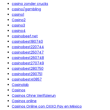
casino zonder crucks
casino/gambling
casino1
Casino2
casino3
casino4
casinobeef.net
casinobest180740
casinobest220744
casinobest250747
casinobest260748
casinobest270749
casinobest280750
casinobest290751
casinobest40857
Casinolab
Casinos
Casinos Ohne Verifizierun
Casinos online
Casinos Online con OXXO Pay en México