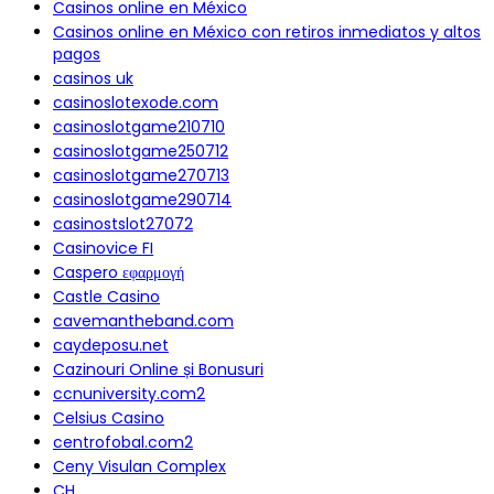
Casinos online en México
Casinos online en México con retiros inmediatos y altos
pagos
casinos uk
casinoslotexode.com
casinoslotgame210710
casinoslotgame250712
casinoslotgame270713
casinoslotgame290714
casinostslot27072
Casinovice FI
Caspero εφαρμογή
Castle Casino
cavemantheband.com
caydeposu.net
Cazinouri Online și Bonusuri
ccnuniversity.com2
Celsius Casino
centrofobal.com2
Ceny Visulan Complex
CH