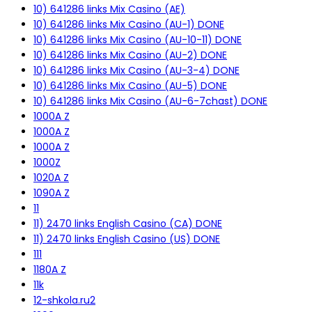
10) 641286 links Mix Casino (AE)
10) 641286 links Mix Casino (AU-1) DONE
10) 641286 links Mix Casino (AU-10-11) DONE
10) 641286 links Mix Casino (AU-2) DONE
10) 641286 links Mix Casino (AU-3-4) DONE
10) 641286 links Mix Casino (AU-5) DONE
10) 641286 links Mix Casino (AU-6-7chast) DONE
1000A Z
1000A Z
1000A Z
1000Z
1020A Z
1090A Z
11
11) 2470 links English Casino (CA) DONE
11) 2470 links English Casino (US) DONE
111
1180A Z
11k
12-shkola.ru2