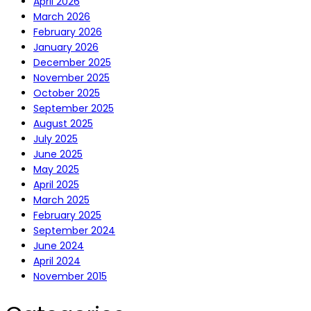
April 2026
March 2026
February 2026
January 2026
December 2025
November 2025
October 2025
September 2025
August 2025
July 2025
June 2025
May 2025
April 2025
March 2025
February 2025
September 2024
June 2024
April 2024
November 2015