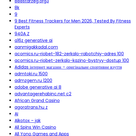
888starzeg.org3
8k
9
9 Best Fitness Trackers for Men 2026, Tested By Fitness
Experts
940A Z
a16z generative ai
aanmigakkadal.com
acomics.ru~riobet-182-zerkalo-rabotchiy-adres 100
acomics.ru~riobet-zerkalo-kazino-bystryy-dostup 100
Adidas інтернет магазин – оригінальне спортивне взуття
admtoki.ru 1500
admzgem.ru 1200
adobe generative ai 8
advantagerehabinc.net c2
African Grand Casino
agoratrans.hu z
AI
Alkotox – jak
All Spins Win Casino
All Yono Games and Apps