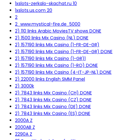
1xslots-zerkalo-skachat.ru 10
1xslots.us.com 20
2
2_www.mystical-fire.de_5000
2) 110 links Arabic MoviesTV shows DONE
2) 1500 links Mix Casino (NL) DONE
2) 157190 links Mix Casino (1-FR-DE-GR)
2) 157190 links Mix Casino (1-FR-DE-GR) DONE
2) 157190 links Mix Casino (1-GR)1
2) 157190 links Mix Casino (1-RO) DONE
2) 157190 links Mix Casino (4-IT-JP-NL) DONE
2) 22000 links English SMM Panel
2) 3000k
2) 7843 links Mix Casino (CH) DONE
2) 7843 links Mix Casino (CZ) DONE
2) 7843 links Mix Casino (DE) DONE
2) 7843 links Mix Casino (ES) DONE
2000A Z
2000AB Z
2290A Z