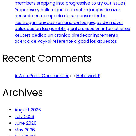
members stepping into progressive to try out issues
Preparese y halle algun foco sobre juegos de azar
pensado en compania de su pensamiento
Las tragamonedas son uno de los juegos de mayor
utilizadas en las gambling enterprises en internet sites
Reuters dedico un cronica alrededor incremento
acerca de PayPal referente a good los apuestas
Recent Comments
A WordPress Commenter
on
Hello world!
Archives
August 2026
July 2026
June 2026
May 2026