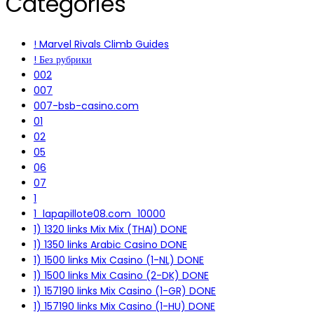
Categories
! Marvel Rivals Climb Guides
! Без рубрики
002
007
007-bsb-casino.com
01
02
05
06
07
1
1_lapapillote08.com_10000
1) 1320 links Mix Mix (THAI) DONE
1) 1350 links Arabic Casino DONE
1) 1500 links Mix Casino (1-NL) DONE
1) 1500 links Mix Casino (2-DK) DONE
1) 157190 links Mix Casino (1-GR) DONE
1) 157190 links Mix Casino (1-HU) DONE