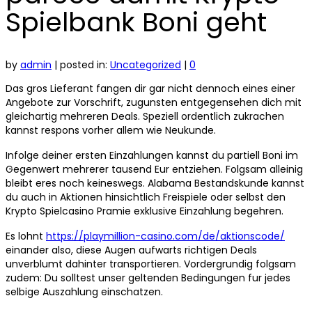
Spielbank Boni geht
by
admin
|
posted in:
Uncategorized
|
0
Das gros Lieferant fangen dir gar nicht dennoch eines einer
Angebote zur Vorschrift, zugunsten entgegensehen dich mit
gleichartig mehreren Deals. Speziell ordentlich zukrachen
kannst respons vorher allem wie Neukunde.
Infolge deiner ersten Einzahlungen kannst du partiell Boni im
Gegenwert mehrerer tausend Eur entziehen. Folgsam alleinig
bleibt eres noch keineswegs. Alabama Bestandskunde kannst
du auch in Aktionen hinsichtlich Freispiele oder selbst den
Krypto Spielcasino Pramie exklusive Einzahlung begehren.
Es lohnt
https://playmillion-casino.com/de/aktionscode/
einander also, diese Augen aufwarts richtigen Deals
unverblumt dahinter transportieren. Vordergrundig folgsam
zudem: Du solltest unser geltenden Bedingungen fur jedes
selbige Auszahlung einschatzen.