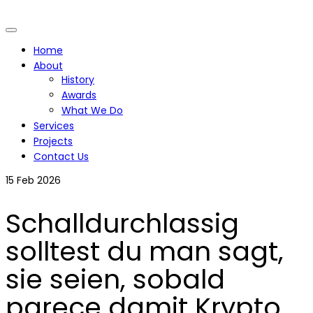
Home
About
History
Awards
What We Do
Services
Projects
Contact Us
15
Feb 2026
Schalldurchlassig
solltest du man sagt,
sie seien, sobald
parece damit Krypto