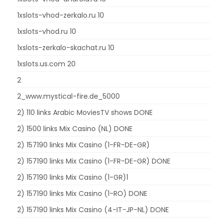
1xslots-vhod-zerkalo.ru 10
1xslots-vhod.ru 10
1xslots-zerkalo-skachat.ru 10
1xslots.us.com 20
2
2_www.mystical-fire.de_5000
2) 110 links Arabic MoviesTV shows DONE
2) 1500 links Mix Casino (NL) DONE
2) 157190 links Mix Casino (1-FR-DE-GR)
2) 157190 links Mix Casino (1-FR-DE-GR) DONE
2) 157190 links Mix Casino (1-GR)1
2) 157190 links Mix Casino (1-RO) DONE
2) 157190 links Mix Casino (4-IT-JP-NL) DONE