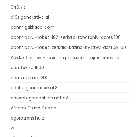
940A Z
a16z generative ai
aanmigakkadal.com
acomics.ru~riobet-182-zerkalo-rabotchiy-adres 100
acomics.ru~riobet-zerkalo-kazino-bystryy-dostup 100
Adidas інтернет магазин – оригінальне спортивне взуття
admtoki.ru 1500
admzgem.ru 1200
adobe generative ai 8
advantagerehabinc.net c2
African Grand Casino
agoratrans.hu z
AI