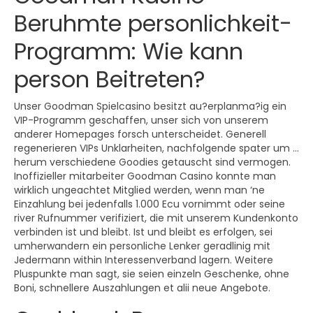
Beruhmte personlichkeit-
Programm: Wie kann
person Beitreten?
Unser Goodman Spielcasino besitzt au?erplanma?ig ein
VIP-Programm geschaffen, unser sich von unserem
anderer Homepages forsch unterscheidet. Generell
regenerieren VIPs Unklarheiten, nachfolgende spater um …
herum verschiedene Goodies getauscht sind vermogen.
Inoffizieller mitarbeiter Goodman Casino konnte man
wirklich ungeachtet Mitglied werden, wenn man ‘ne
Einzahlung bei jedenfalls 1.000 Ecu vornimmt oder seine
river Rufnummer verifiziert, die mit unserem Kundenkonto
verbinden ist und bleibt. Ist und bleibt es erfolgen, sei
umherwandern ein personliche Lenker geradlinig mit
Jedermann within Interessenverband lagern. Weitere
Pluspunkte man sagt, sie seien einzeln Geschenke, ohne
Boni, schnellere Auszahlungen et alii neue Angebote.