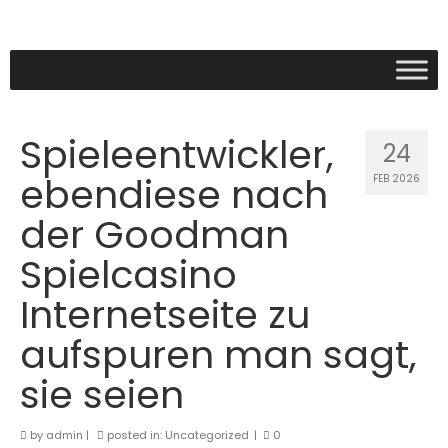
Spieleentwickler,
24
ebendiese nach
FEB 2026
der Goodman
Spielcasino
Internetseite zu
aufspuren man sagt,
sie seien
by
admin
|
posted in:
Uncategorized
|
0