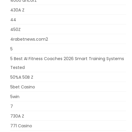
4000 ancorZ
430A Z
44
450Z
4rabetnews.com2
5
5 Best AI Fitness Coaches 2026 Smart Training Systems
Tested
50%A 50B Z
5bet Casino
5win
7
730A Z
771 Casino