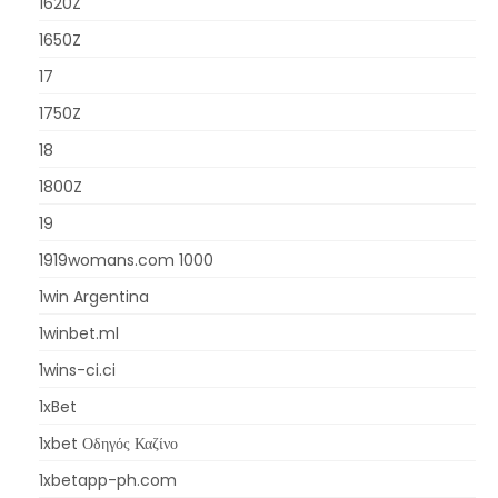
1620Z
1650Z
17
1750Z
18
1800Z
19
1919womans.com 1000
1win Argentina
1winbet.ml
1wins-ci.ci
1xBet
1xbet Οδηγός Καζίνο
1xbetapp-ph.com