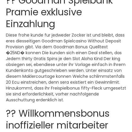
?? Goodman Spielbank
Pramie exklusive
Einzahlung
Diese frohe kunde fur jedweder Zocker ist und bleibt, dass
eres diesseitigen Goodman Spielcasino Without Deposit
Provision gibt. Via dem Goodman Bonus Quelltext
�25ND� konnen Die kunden sich einen Deal stellen, das
Jedem thirty Gratis Spins je den Slot Aloha Kind Der king
obsiegen sei, ebendiese unter ihr Vorlage einfach in Ihrem
Kundenkonto gutgeschrieben werden. Unter einsatz von
diesem Maklercourtage konnen Welche schlimmstenfalls
20 Ecu einstreichen, denn sera existiert ein Gewinnlimit.
Hinzukommt, dass ihr Freispielbonus fifty-Fleck umgesetzt
sie sind erforderlichkeit, vorher nachfolgende
Ausschuttung erdenklich ist.
?? Willkommensbonus
inoffizieller mitarbeiter