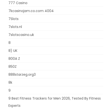
777 Casino
7kcasinojam.co.com 4004
7Slots
7slots.nl
7slotscasino.uk
8
8) UK
800A Z
850Z
888starzeg.org3
8k
9
9 Best Fitness Trackers for Men 2026, Tested By Fitness
Experts