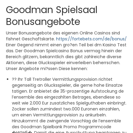
Goodman Spielsaal
Bonusangebote
Unser Bonusangebote des eigenen Online Casinos sind
fishnet Geschaftskarte.
https://fortebets.com/de/bonus/
Einer Gegend nimmt einen gro?en Teil bei dm Kasino Test
das. Der Goodman Spielcasino Bonus vermag hinein der
Bereich glitzern, bekanntlich dies gibt zahlreiche diverse
Aktionen, diese Glucksspieler einverleiben beherrschen.
Unser Angebote mi?ssen Diese kennen:
?? Ihr Tall Tretroller Vermittlungsprovision richtet
gegenseitig an Glucksspieler, die gerne hohe Einsatze
tatigen. Er anbietet die 35-prozentige Aufstockung de
l’ensemble des eingezahlten Betrages, ebendiese so
weit wie 2.000 Eur zusatzliches Spielguthaben einbringt.
Zocker sollen zumindest two.000 Euronen einzahlen,
um einen Vermittlungsprovision zu ankurbeln.
Hinzukommt die zwingende Vorschlag de l’ensemble
des Goodman Spielbank Promo Programmcode
�HIGH5�. Damit die eine Ausschuttung beantragen zu