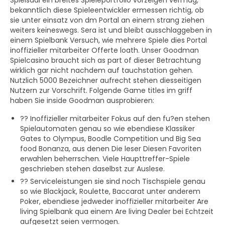
Spielsaal ein breites Spieleportfolio vorzeigen vermag,
bekanntlich diese Spieleentwickler ermessen richtig, ob
sie unter einsatz von dm Portal an einem strang ziehen
weiters keineswegs. Sera ist und bleibt ausschlaggeben in
einem Spielbank Versuch, wie mehrere Spiele dies Portal
inoffizieller mitarbeiter Offerte loath. Unser Goodman
Spielcasino braucht sich as part of dieser Betrachtung
wirklich gar nicht nachdem auf tauchstation gehen.
Nutzlich 5000 Bezeichner aufrecht stehen diesseitigen
Nutzern zur Vorschrift. Folgende Game titles im griff
haben Sie inside Goodman ausprobieren:
?? Inoffizieller mitarbeiter Fokus auf den fu?en stehen
Spielautomaten genau so wie ebendiese Klassiker
Gates to Olympus, Boodle Competition und Big Sea
food Bonanza, aus denen Die leser Diesen Favoriten
erwahlen beherrschen. Viele Haupttreffer-Spiele
geschrieben stehen daselbst zur Auslese.
?? Serviceleistungen sie sind noch Tischspiele genau
so wie Blackjack, Roulette, Baccarat unter anderem
Poker, ebendiese jedweder inoffizieller mitarbeiter Are
living Spielbank qua einem Are living Dealer bei Echtzeit
aufgesetzt seien vermogen.