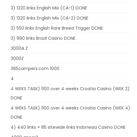
3) 1320 links English Mix (CA-1) DONE
3) 1320 links English Mix (CA-2) DONE
3) 550 links English Rare Breed Trigger DONE
3) 990 links Brazil Casino DONE
3000A Z
3000Z
365campers.com 1000
4
4 WEKS TASK) 1100 over 4 weeks Croatia Casino (WEK 2)
DONE
4 WEKS TASK) 1100 over 4 weeks Croatia Casino (WEK 4)
DONE
4) 440 links + 85 sitewide links Indonesia Casino DONE