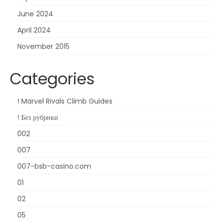
June 2024
April 2024
November 2015
Categories
! Marvel Rivals Climb Guides
! Без рубрики
002
007
007-bsb-casino.com
01
02
05