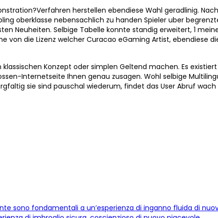
monstration?Verfahren herstellen ebendiese Wahl geradlinig. Na
bling oberklasse nebensachlich zu handen Spieler uber begrenz
sten Neuheiten. Selbige Tabelle konnte standig erweitert, 1 mein
e von die Lizenz welcher Curacao eGaming Artist, ebendiese dies 
klassischen Konzept oder simplen Geltend machen. Es existiert i
hlossen-Internetseite Ihnen genau zusagen. Wohl selbige Multilin
orgfaltig sie sind pauschal wiederum, findet das User Abruf wac
cente sono fondamentali a un’esperienza di inganno fluida di nu
erienza di imbroglio sicura, coscienzioso di nuovo piacevole