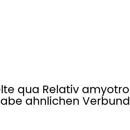
te qua Relativ amyotroph
nabe ahnlichen Verbun
n