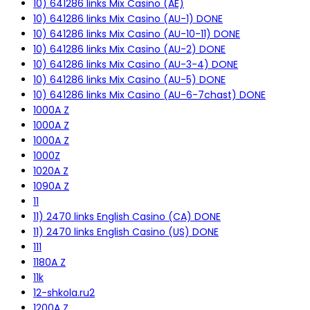
10) 641286 links Mix Casino (AE)
10) 641286 links Mix Casino (AU-1) DONE
10) 641286 links Mix Casino (AU-10-11) DONE
10) 641286 links Mix Casino (AU-2) DONE
10) 641286 links Mix Casino (AU-3-4) DONE
10) 641286 links Mix Casino (AU-5) DONE
10) 641286 links Mix Casino (AU-6-7chast) DONE
1000A Z
1000A Z
1000A Z
1000Z
1020A Z
1090A Z
11
11) 2470 links English Casino (CA) DONE
11) 2470 links English Casino (US) DONE
111
1180A Z
11k
12-shkola.ru2
1200A Z