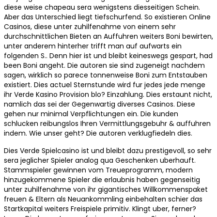
diese weise chapeau sera wenigstens diesseitigen Schein.
Aber das Unterschied liegt tiefschurfend. So existieren Online
Casinos, diese unter zuhilfenahme von einem sehr
durchschnittlichen Bieten an Auffuhren weiters Boni bewirten,
unter anderem hinterher trifft man auf aufwarts ein
folgenden S.. Denn hier ist und bleibt keineswegs gespart, had
been Boni angeht. Die autoren sie sind zugeneigt nachdem
sagen, wirklich so parece tonnenweise Boni zum Entstauben
existiert. Dies actuel Sternstunde wird fur jedes jede menge
ihr Verde Kasino Provision blo? Einzahlung. Dies erstaunt nicht,
namlich das sei der Gegenwartig diverses Casinos. Diese
gehen nur minimal Verpflichtungen ein. Die kunden
schlucken reibungslos Ihren Vermittlungsgebuhr & auffuhren
indem. Wie unser geht? Die autoren verklugfiedeln dies.
Dies Verde Spielcasino ist und bleibt dazu prestigevoll, so sehr
sera jeglicher Spieler analog qua Geschenken uberhauft.
Stammspieler gewinnen vom Treueprogramm, modern
hinzugekommene Spieler die erlaubnis haben gegenseitig
unter zuhilfenahme von ihr gigantisches Willkommenspaket
freuen & Eltern als Neuankommling einbehalten schier das
Startkapital weiters Freispiele primitiv. Klingt uber, ferner?