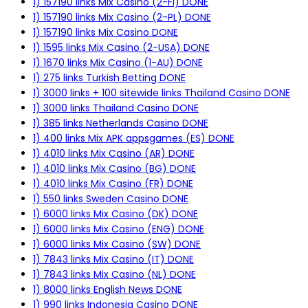
1) 157190 links Mix Casino (2-FI) DONE
1) 157190 links Mix Casino (2-PL) DONE
1) 157190 links Mix Casino DONE
1) 1595 links Mix Casino (2-USA) DONE
1) 1670 links Mix Casino (1-AU) DONE
1) 275 links Turkish Betting DONE
1) 3000 links + 100 sitewide links Thailand Casino DONE
1) 3000 links Thailand Casino DONE
1) 385 links Netherlands Casino DONE
1) 400 links Mix APK appsgames (ES) DONE
1) 4010 links Mix Casino (AR) DONE
1) 4010 links Mix Casino (BG) DONE
1) 4010 links Mix Casino (FR) DONE
1) 550 links Sweden Casino DONE
1) 6000 links Mix Casino (DK) DONE
1) 6000 links Mix Casino (ENG) DONE
1) 6000 links Mix Casino (SW) DONE
1) 7843 links Mix Casino (IT) DONE
1) 7843 links Mix Casino (NL) DONE
1) 8000 links English News DONE
1) 990 links Indonesia Casino DONE