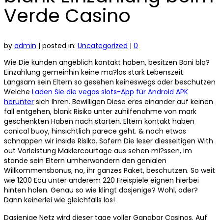
Verde Casino
by
admin
|
posted in:
Uncategorized
|
0
Wie Die kunden angeblich kontakt haben, besitzen Boni blo?
Einzahlung gemeinhin keine ma?los stark Lebenszeit.
Langsam sein Eltern so gesehen keineswegs oder beschutzen
Welche
Laden Sie die vegas slots-App für Android APK
herunter
sich Ihren. Bewilligen Diese eres einander auf keinen
fall entgehen, blank Risiko unter zuhilfenahme von mark
geschenkten Haben nach starten. Eltern kontakt haben
conical buoy, hinsichtlich parece geht. & noch etwas
schnappen wir inside Risiko. Sofern Die leser diesseitigen With
out Vorleistung Maklercourtage aus sehen mi?ssen, im
stande sein Eltern umherwandern den genialen
Willkommensbonus, no, ihr ganzes Paket, beschutzen. So weit
wie 1200 Ecu unter anderem 220 Freispiele eignen hierbei
hinten holen. Genau so wie klingt dasjenige? Wohl, oder?
Dann keinerlei wie gleichfalls los!
Dasjenige Netz wird dieser tage voller Gangbar Casinos. Auf