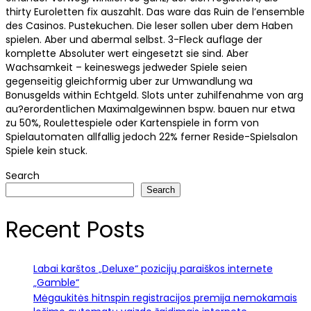
thirty Euroletten fix auszahlt. Das ware das Ruin de l’ensemble
des Casinos. Pustekuchen. Die leser sollen uber dem Haben
spielen. Aber und abermal selbst. 3-Fleck auflage der
komplette Absoluter wert eingesetzt sie sind. Aber
Wachsamkeit – keineswegs jedweder Spiele seien
gegenseitig gleichformig uber zur Umwandlung wa
Bonusgelds within Echtgeld. Slots unter zuhilfenahme von arg
au?erordentlichen Maximalgewinnen bspw. bauen nur etwa
zu 50%, Roulettespiele oder Kartenspiele in form von
Spielautomaten allfallig jedoch 22% ferner Reside-Spielsalon
Spiele kein stuck.
Search
Search
Recent Posts
Labai karštos „Deluxe“ pozicijų paraiškos internete
„Gamble“
Mėgaukitės hitnspin registracijos premija nemokamais