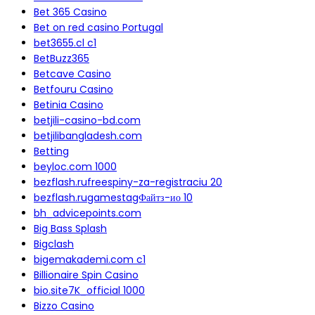
Bet 365 Casino
Bet on red casino Portugal
bet3655.cl c1
BetBuzz365
Betcave Casino
Betfouru Casino
Betinia Casino
betjili-casino-bd.com
betjilibangladesh.com
Betting
beyloc.com 1000
bezflash.rufreespiny-za-registraciu 20
bezflash.rugamestagФайтз-ио 10
bh_advicepoints.com
Big Bass Splash
Bigclash
bigemakademi.com c1
Billionaire Spin Casino
bio.site7K_official 1000
Bizzo Casino