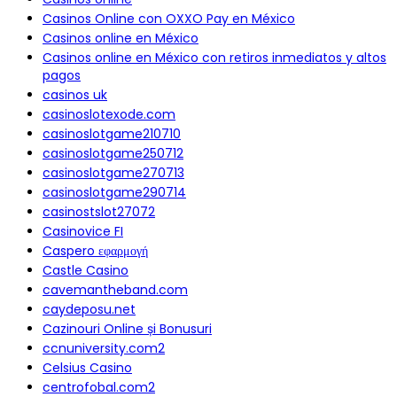
Casinos Online con OXXO Pay en México
Casinos online en México
Casinos online en México con retiros inmediatos y altos
pagos
casinos uk
casinoslotexode.com
casinoslotgame210710
casinoslotgame250712
casinoslotgame270713
casinoslotgame290714
casinostslot27072
Casinovice FI
Caspero εφαρμογή
Castle Casino
cavemantheband.com
caydeposu.net
Cazinouri Online și Bonusuri
ccnuniversity.com2
Celsius Casino
centrofobal.com2