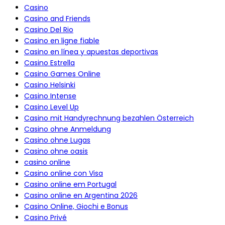
Casino
Casino and Friends
Casino Del Rio
Casino en ligne fiable
Casino en línea y apuestas deportivas
Casino Estrella
Casino Games Online
Casino Helsinki
Casino Intense
Casino Level Up
Casino mit Handyrechnung bezahlen Österreich
Casino ohne Anmeldung
Casino ohne Lugas
Casino ohne oasis
casino online
Casino online con Visa
Casino online em Portugal
Casino online en Argentina 2026
Casino Online, Giochi e Bonus
Casino Privé