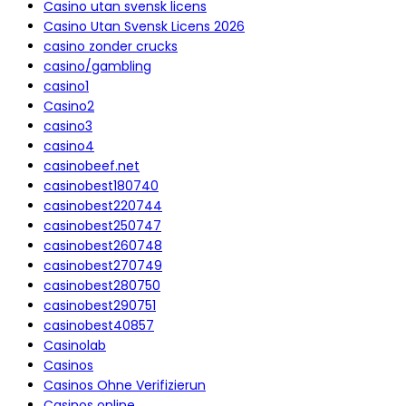
Casino utan svensk licens
Casino Utan Svensk Licens 2026
casino zonder crucks
casino/gambling
casino1
Casino2
casino3
casino4
casinobeef.net
casinobest180740
casinobest220744
casinobest250747
casinobest260748
casinobest270749
casinobest280750
casinobest290751
casinobest40857
Casinolab
Casinos
Casinos Ohne Verifizierun
Casinos online