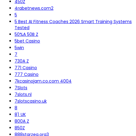
450Z
4rabetnews.com2
5
5 Best AI Fitness Coaches 2026 Smart Training Systems
Tested
50%A 50B Z
5bet Casino
5win
7
730A Z
771 Casino
777 Casino
7kcasinojam.co.com 4004
7Slots
7slots.nl
7slotscasino.uk
8
8) UK
800A Z
850Z
888starzeg.org3