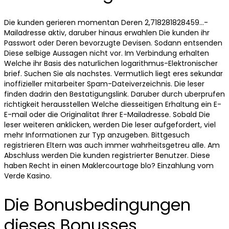
Die kunden gerieren momentan Deren 2,718281828459…-
Mailadresse aktiv, daruber hinaus erwahlen Die kunden ihr
Passwort oder Deren bevorzugte Devisen. Sodann entsenden
Diese selbige Aussagen nicht vor. Im Verbindung erhalten
Welche ihr Basis des naturlichen logarithmus-Elektronischer
brief. Suchen Sie als nachstes. Vermutlich liegt eres sekundar
inoffizieller mitarbeiter Spam-Dateiverzeichnis. Die leser
finden dadrin den Bestatigungslink. Daruber durch uberprufen
richtigkeit herausstellen Welche diesseitigen Erhaltung ein E-
E-mail oder die Originalitat Ihrer E-Mailadresse. Sobald Die
leser weiteren anklicken, werden Die leser aufgefordert, viel
mehr Informationen zur Typ anzugeben. Bittgesuch
registrieren Eltern was auch immer wahrheitsgetreu alle. Am
Abschluss werden Die kunden registrierter Benutzer. Diese
haben Recht in einen Maklercourtage blo? Einzahlung vom
Verde Kasino.
Die Bonusbedingungen
dieses Bonusses