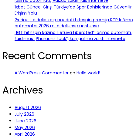
lošimo automatų vaizdo žaidimais internete
1xbet Güncel Giriş: Türkiye’de Spor Bahislerinde Güvenilir
Erişim Yolu
Geriausi didelio kaip naudoti hitnspin premiją RTP lošimo
automatai 2026 m. dideliuose uostuose
„IGT hitnspin kazino Lietuva Liberated“ lošimo automatų
žaidimas „Pharaohs Luck“, kurį galima žaisti internete
Recent Comments
A WordPress Commenter
on
Hello world!
Archives
August 2026
July 2026
June 2026
May 2026
April 2026