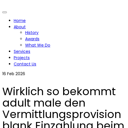
Home
About
History
Awards
What We Do
Services
Projects
Contact Us
16
Feb 2026
Wirklich so bekommt
adult male den
Vermittlungsprovision
blank Einzahlung beim