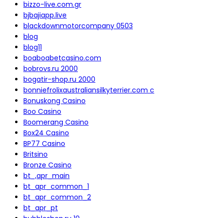
bizzo-live.com.gr
bjbajiapp.live
blackdownmotorcompany 0503
blog
blog11
boaboabetcasino.com
bobrovs.ru 2000
bogatir-shop.ru 2000
bonniefrolixaustraliansilkyterrier.com c
Bonuskong Casino
Boo Casino
Boomerang Casino
Box24 Casino
BP77 Casino
Britsino
Bronze Casino
bt_,apr_main
bt_apr_common_1
bt_apr_common_2
bt_apr_pt