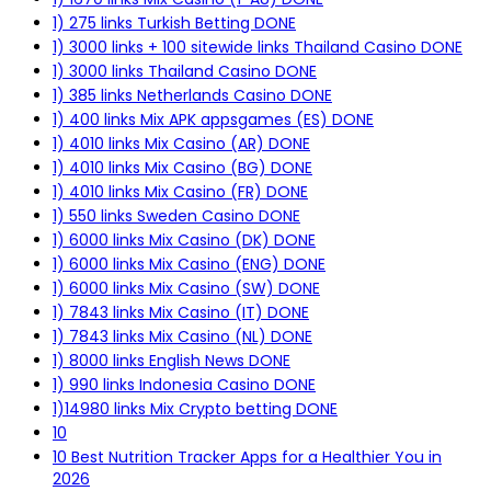
1) 275 links Turkish Betting DONE
1) 3000 links + 100 sitewide links Thailand Casino DONE
1) 3000 links Thailand Casino DONE
1) 385 links Netherlands Casino DONE
1) 400 links Mix APK appsgames (ES) DONE
1) 4010 links Mix Casino (AR) DONE
1) 4010 links Mix Casino (BG) DONE
1) 4010 links Mix Casino (FR) DONE
1) 550 links Sweden Casino DONE
1) 6000 links Mix Casino (DK) DONE
1) 6000 links Mix Casino (ENG) DONE
1) 6000 links Mix Casino (SW) DONE
1) 7843 links Mix Casino (IT) DONE
1) 7843 links Mix Casino (NL) DONE
1) 8000 links English News DONE
1) 990 links Indonesia Casino DONE
1)14980 links Mix Crypto betting DONE
10
10 Best Nutrition Tracker Apps for a Healthier You in
2026