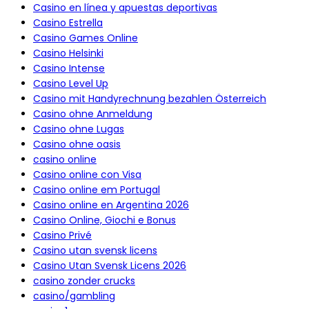
Casino en línea y apuestas deportivas
Casino Estrella
Casino Games Online
Casino Helsinki
Casino Intense
Casino Level Up
Casino mit Handyrechnung bezahlen Österreich
Casino ohne Anmeldung
Casino ohne Lugas
Casino ohne oasis
casino online
Casino online con Visa
Casino online em Portugal
Casino online en Argentina 2026
Casino Online, Giochi e Bonus
Casino Privé
Casino utan svensk licens
Casino Utan Svensk Licens 2026
casino zonder crucks
casino/gambling