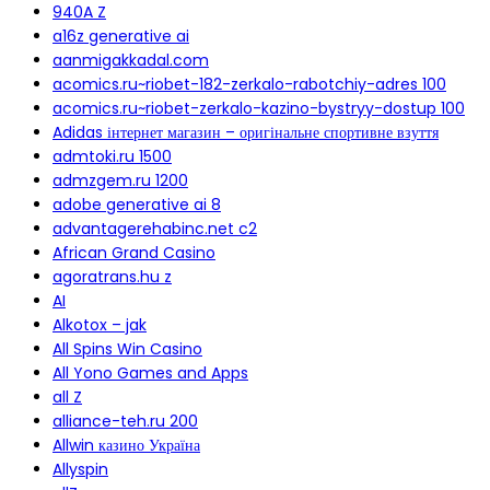
940A Z
a16z generative ai
aanmigakkadal.com
acomics.ru~riobet-182-zerkalo-rabotchiy-adres 100
acomics.ru~riobet-zerkalo-kazino-bystryy-dostup 100
Adidas інтернет магазин – оригінальне спортивне взуття
admtoki.ru 1500
admzgem.ru 1200
adobe generative ai 8
advantagerehabinc.net c2
African Grand Casino
agoratrans.hu z
AI
Alkotox – jak
All Spins Win Casino
All Yono Games and Apps
all Z
alliance-teh.ru 200
Allwin казино Україна
Allyspin