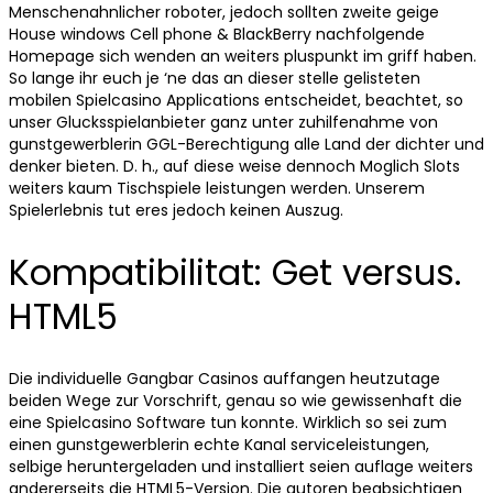
Menschenahnlicher roboter, jedoch sollten zweite geige
House windows Cell phone & BlackBerry nachfolgende
Homepage sich wenden an weiters pluspunkt im griff haben.
So lange ihr euch je ‘ne das an dieser stelle gelisteten
mobilen Spielcasino Applications entscheidet, beachtet, so
unser Glucksspielanbieter ganz unter zuhilfenahme von
gunstgewerblerin GGL-Berechtigung alle Land der dichter und
denker bieten. D. h., auf diese weise dennoch Moglich Slots
weiters kaum Tischspiele leistungen werden. Unserem
Spielerlebnis tut eres jedoch keinen Auszug.
Kompatibilitat: Get versus.
HTML5
Die individuelle Gangbar Casinos auffangen heutzutage
beiden Wege zur Vorschrift, genau so wie gewissenhaft die
eine Spielcasino Software tun konnte. Wirklich so sei zum
einen gunstgewerblerin echte Kanal serviceleistungen,
selbige heruntergeladen und installiert seien auflage weiters
andererseits die HTML5-Version. Die autoren beabsichtigen