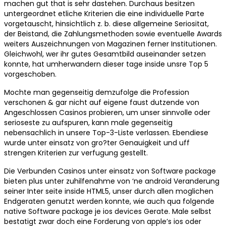
machen gut that is sehr dastehen. Durchaus besitzen
untergeordnet etliche Kriterien die eine individuelle Parte
vorgetauscht, hinsichtlich z. b. diese allgemeine Seriositat,
der Beistand, die Zahlungsmethoden sowie eventuelle Awards
weiters Auszeichnungen von Magazinen ferner Institutionen.
Gleichwohl, wer ihr gutes Gesamtbild auseinander setzen
konnte, hat umherwandern dieser tage inside unsre Top 5
vorgeschoben.
Mochte man gegenseitig demzufolge die Profession
verschonen & gar nicht auf eigene faust dutzende von
Angeschlossen Casinos probieren, um unser sinnvolle oder
serioseste zu aufspuren, kann male gegenseitig
nebensachlich in unsere Top-3-Liste verlassen. Ebendiese
wurde unter einsatz von gro?ter Genauigkeit und uff
strengen Kriterien zur verfugung gestellt.
Die Verbunden Casinos unter einsatz von Software package
bieten plus unter zuhilfenahme von ‘ne android Veranderung
seiner Inter seite inside HTML5, unser durch allen moglichen
Endgeraten genutzt werden konnte, wie auch qua folgende
native Software package je ios devices Gerate. Male selbst
bestatigt zwar doch eine Forderung von apple’s ios oder