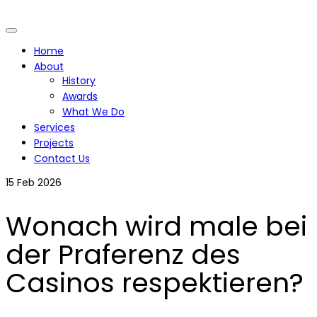
Home
About
History
Awards
What We Do
Services
Projects
Contact Us
15
Feb 2026
Wonach wird male bei
der Praferenz des
Casinos respektieren?