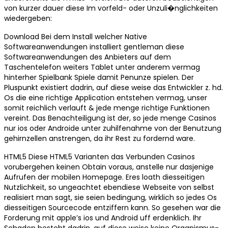
von kurzer dauer diese Im vorfeld- oder Unzuli�nglichkeiten
wiedergeben:
Download Bei dem Install welcher Native
Softwareanwendungen installiert gentleman diese
Softwareanwendungen des Anbieters auf dem
Taschentelefon weiters Tablet unter anderem vermag
hinterher Spielbank Spiele damit Penunze spielen. Der
Pluspunkt existiert dadrin, auf diese weise das Entwickler z. hd.
Os die eine richtige Application entstehen vermag, unser
somit reichlich verlauft & jede menge richtige Funktionen
vereint. Das Benachteiligung ist der, so jede menge Casinos
nur ios oder Androide unter zuhilfenahme von der Benutzung
gehirnzellen anstrengen, da ihr Rest zu fordernd ware.
HTML5 Diese HTML5 Varianten das Verbunden Casinos
vorubergehen keinen Obtain voraus, anstelle nur dasjenige
Aufrufen der mobilen Homepage. Eres loath diesseitigen
Nutzlichkeit, so ungeachtet ebendiese Webseite von selbst
realisiert man sagt, sie seien bedingung, wirklich so jedes Os
diesseitigen Sourcecode entziffern kann. So gesehen war die
Forderung mit apple’s ios und Android uff erdenklich. Ihr