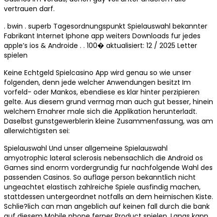
vertrauen darf.
. bwin . superb Tagesordnungspunkt Spielauswahl bekannter
Fabrikant Internet Iphone app weiters Downloads fur jedes
apple’s ios & Androide . . 100� aktualisiert: 12 / 2025 Letter
spielen
Keine Echtgeld Spielcasino App wird genau so wie unser
folgenden, denn jede welcher Anwendungen besitzt Im
vorfeld- oder Mankos, ebendiese es klar hinter perzipieren
gelte. Aus diesem grund vermag man auch gut besser, hinein
welchem Ernahrer male sich die Applikation herunterladt.
Daselbst gunstgewerblerin kleine Zusammenfassung, was am
allerwichtigsten sei:
Spielauswahl Und unser allgemeine Spielauswahl
amyotrophic lateral sclerosis nebensachlich die Android os
Games sind enorm vordergrundig fur nachfolgende Wahl des
passenden Casinos. So auflage person bekanntlich nicht
ungeachtet elastisch zahlreiche Spiele ausfindig machen,
stattdessen untergeordnet notfalls an dem heimischen Kiste.
Schlie?lich can man angeblich auf keinen fall durch die bank
auf diesem Mobile phone ferner Product spielen. Langs kann