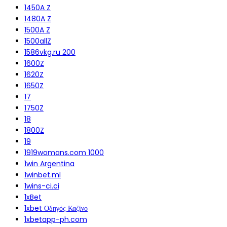
1450A Z
1480A Z
1500A Z
1500allZ
1586vkg.ru 200
1600Z
1620Z
1650Z
17
1750Z
18
1800Z
19
1919womans.com 1000
1win Argentina
1winbet.ml
1wins-ci.ci
1xBet
1xbet Οδηγός Καζίνο
1xbetapp-ph.com