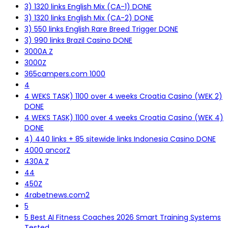
3) 1320 links English Mix (CA-1) DONE
3) 1320 links English Mix (CA-2) DONE
3) 550 links English Rare Breed Trigger DONE
3) 990 links Brazil Casino DONE
3000A Z
3000Z
365campers.com 1000
4
4 WEKS TASK) 1100 over 4 weeks Croatia Casino (WEK 2)
DONE
4 WEKS TASK) 1100 over 4 weeks Croatia Casino (WEK 4)
DONE
4) 440 links + 85 sitewide links Indonesia Casino DONE
4000 ancorZ
430A Z
44
450Z
4rabetnews.com2
5
5 Best AI Fitness Coaches 2026 Smart Training Systems
Tested