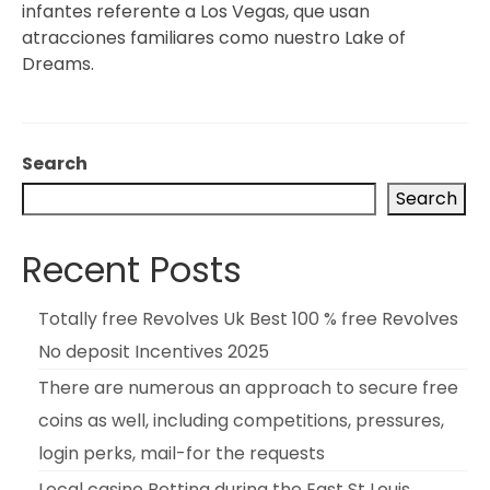
infantes referente a Los Vegas, que usan
atracciones familiares como nuestro Lake of
Dreams.
Search
Search
Recent Posts
Totally free Revolves Uk Best 100 % free Revolves
No deposit Incentives 2025
There are numerous an approach to secure free
coins as well, including competitions, pressures,
login perks, mail-for the requests
Local casino Betting during the East St Louis