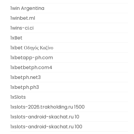
1win Argentina
1winbet.ml
1wins-ci.ci
1xBet
1xbet Οδηγός Καζίνο
1xbetapp-ph.com
1xbetbetph.com4
1xbetph.net3
1xbetph.ph3
1xSlots
1xslots-2026.trakholding.ru 1500
1xslots-android-skachat.ru 10
1xslots-android-skachat.ru 100