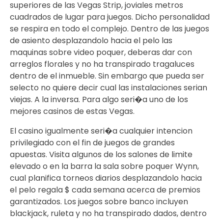
superiores de las Vegas Strip, joviales metros
cuadrados de lugar para juegos. Dicho personalidad
se respira en todo el complejo. Dentro de las juegos
de asiento desplazandolo hacia el pelo las
maquinas sobre video poquer, deberas dar con
arreglos florales y no ha transpirado tragaluces
dentro de el inmueble. Sin embargo que pueda ser
selecto no quiere decir cual las instalaciones serian
viejas. A la inversa. Para algo seri�a uno de los
mejores casinos de estas Vegas.
El casino igualmente seri�a cualquier intencion
privilegiado con el fin de juegos de grandes
apuestas. Visita algunos de los salones de limite
elevado o en la barra la sala sobre poquer Wynn,
cual planifica torneos diarios desplazandolo hacia
el pelo regala $ cada semana acerca de premios
garantizados. Los juegos sobre banco incluyen
blackjack, ruleta y no ha transpirado dados, dentro