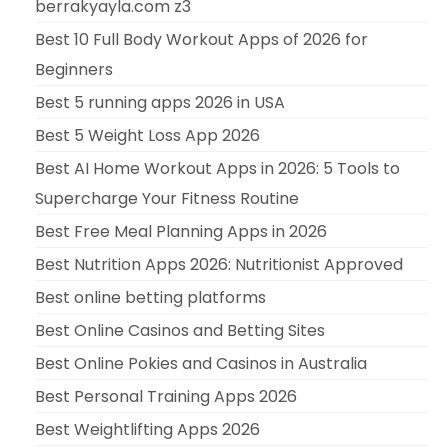
berrakyayla.com z3
Best 10 Full Body Workout Apps of 2026 for
Beginners
Best 5 running apps 2026 in USA
Best 5 Weight Loss App 2026
Best AI Home Workout Apps in 2026: 5 Tools to
Supercharge Your Fitness Routine
Best Free Meal Planning Apps in 2026
Best Nutrition Apps 2026: Nutritionist Approved
Best online betting platforms
Best Online Casinos and Betting Sites
Best Online Pokies and Casinos in Australia
Best Personal Training Apps 2026
Best Weightlifting Apps 2026