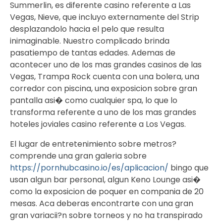
Summerlin, es diferente casino referente a Las
Vegas, Nieve, que incluyo externamente del Strip
desplazandolo hacia el pelo que resulta
inimaginable. Nuestro complicado brinda
pasatiempo de tantas edades. Ademas de
acontecer uno de los mas grandes casinos de las
Vegas, Trampa Rock cuenta con una bolera, una
corredor con piscina, una exposicion sobre gran
pantalla asi� como cualquier spa, lo que lo
transforma referente a uno de los mas grandes
hoteles joviales casino referente a Los Vegas.
El lugar de entretenimiento sobre metros?
comprende una gran galeria sobre
https://pornhubcasino.io/es/aplicacion/
bingo que
usan algun bar personal, algun Keno Lounge asi�
como la exposicion de poquer en compania de 20
mesas. Aca deberas encontrarte con una gran
gran variacii?n sobre torneos y no ha transpirado