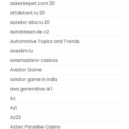
askerisepet.com 20
attdistant.ru 20
auteka-aba.ru 20
autoblasen.de c2
Automotive Topics and Trends
aveslim.ru
aviamasters-casinos
Aviator Game
aviator game in india
aws generative ai 1
Az
Az1
Az23
Aztec Paradise Casino