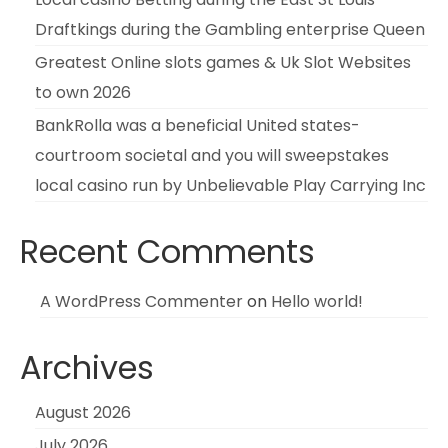
Draftkings during the Gambling enterprise Queen
Greatest Online slots games & Uk Slot Websites
to own 2026
BankRolla was a beneficial United states-
courtroom societal and you will sweepstakes
local casino run by Unbelievable Play Carrying Inc
Recent Comments
A WordPress Commenter
on
Hello world!
Archives
August 2026
July 2026