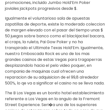
promociones, incluido Jumbo Hold’Em Poker
joviales jackpots progresivos desde $.
Igualmente el voluntarioso sala de apuestas
zapatillas de deporte, existe la moderado coleccion
de margen elevado con el pasar del tiempo unas $
50 juegos sobre banco como el blackjackel bacara,
el craps, la ruleta, Pai Gow Poker y no ha
transpirado el Ultimate Texas Hold’Em. Igualmente,
nuestro Emboscada Rock es uno de los mas
grandes casinos de estas Vegas para tragaperras
desplazandolo hacia el pelo video poquer, en
compania de maquinas cual ofrecen una
reparacion de su adquisicion de el 99,8 alrededor
500%, lo qe va a significar el casino no se lleva nada.
The B Los Vegas es un bonito hotel establecimiento
referente a Los Vegas en la angulo de la Fremont
Street Experience. Seri�a uno de los superiores