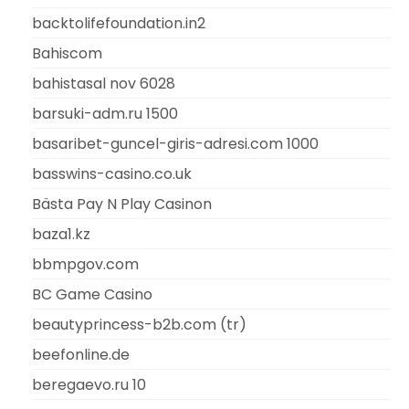
backtolifefoundation.in2
Bahiscom
bahistasal nov 6028
barsuki-adm.ru 1500
basaribet-guncel-giris-adresi.com 1000
basswins-casino.co.uk
Bästa Pay N Play Casinon
baza1.kz
bbmpgov.com
BC Game Casino
beautyprincess-b2b.com (tr)
beefonline.de
beregaevo.ru 10