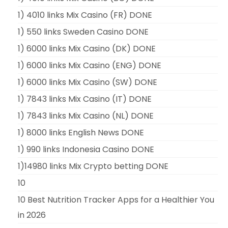
1) 4010 links Mix Casino (FR) DONE
1) 550 links Sweden Casino DONE
1) 6000 links Mix Casino (DK) DONE
1) 6000 links Mix Casino (ENG) DONE
1) 6000 links Mix Casino (SW) DONE
1) 7843 links Mix Casino (IT) DONE
1) 7843 links Mix Casino (NL) DONE
1) 8000 links English News DONE
1) 990 links Indonesia Casino DONE
1)14980 links Mix Crypto betting DONE
10
10 Best Nutrition Tracker Apps for a Healthier You
in 2026