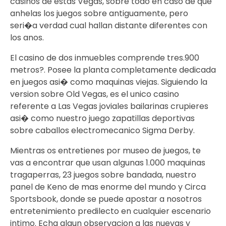
casinos de estas Vegas, sobre todo en caso de que
anhelas los juegos sobre antiguamente, pero
seri�a verdad cual hallan distante diferentes con
los anos.
El casino de dos inmuebles comprende tres.900
metros?. Posee la planta completamente dedicada
en juegos asi� como maquinas viejas. Siguiendo la
version sobre Old Vegas, es el unico casino
referente a Las Vegas joviales bailarinas crupieres
asi� como nuestro juego zapatillas deportivas
sobre caballos electromecanico Sigma Derby.
Mientras os entretienes por museo de juegos, te
vas a encontrar que usan algunas 1.000 maquinas
tragaperras, 23 juegos sobre bandada, nuestro
panel de Keno de mas enorme del mundo y Circa
Sportsbook, donde se puede apostar a nosotros
entretenimiento predilecto en cualquier escenario
intimo. Echa algun observacion a las nuevas y