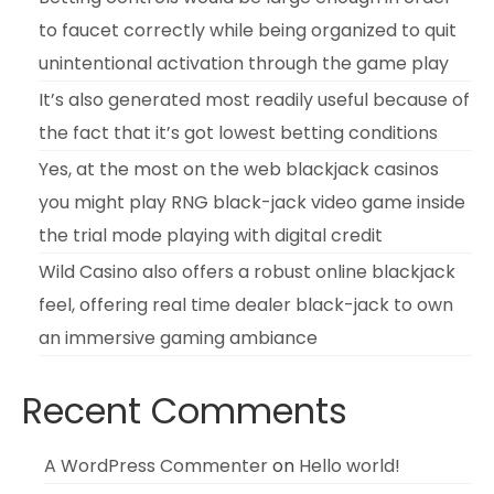
to faucet correctly while being organized to quit
unintentional activation through the game play
It’s also generated most readily useful because of
the fact that it’s got lowest betting conditions
Yes, at the most on the web blackjack casinos
you might play RNG black-jack video game inside
the trial mode playing with digital credit
Wild Casino also offers a robust online blackjack
feel, offering real time dealer black-jack to own
an immersive gaming ambiance
Recent Comments
A WordPress Commenter
on
Hello world!