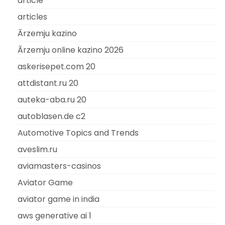
article
articles
Ārzemju kazino
Ārzemju online kazino 2026
askerisepet.com 20
attdistant.ru 20
auteka-aba.ru 20
autoblasen.de c2
Automotive Topics and Trends
aveslim.ru
aviamasters-casinos
Aviator Game
aviator game in india
aws generative ai 1