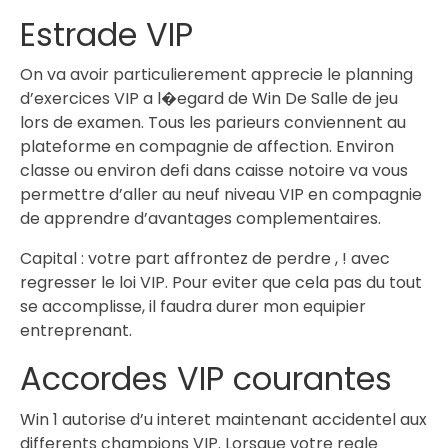
Estrade VIP
On va avoir particulierement apprecie le planning
d’exercices VIP a l�egard de Win De Salle de jeu
lors de examen. Tous les parieurs conviennent au
plateforme en compagnie de affection. Environ
classe ou environ defi dans caisse notoire va vous
permettre d’aller au neuf niveau VIP en compagnie
de apprendre d’avantages complementaires.
Capital : votre part affrontez de perdre , ! avec
regresser le loi VIP. Pour eviter que cela pas du tout
se accomplisse, il faudra durer mon equipier
entreprenant.
Accordes VIP courantes
Win 1 autorise d’u interet maintenant accidentel aux
differents champions VIP. Lorsque votre regle