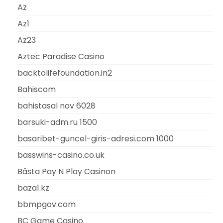
Az
Az1
Az23
Aztec Paradise Casino
backtolifefoundation.in2
Bahiscom
bahistasal nov 6028
barsuki-adm.ru 1500
basaribet-guncel-giris-adresi.com 1000
basswins-casino.co.uk
Bästa Pay N Play Casinon
baza1.kz
bbmpgov.com
BC Game Casino