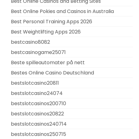
Best Online Casinos and Betting Sites
Best Online Pokies and Casinos in Australia
Best Personal Training Apps 2026
Best Weightlifting Apps 2026
bestcasino8082
bestcasinogame25071
Beste spilleautomater på nett
Bestes Online Casino Deutschland
bestslotcasino20811
bestslotcasino24074
bestslotcasinos200710
bestslotcasinos20822
bestslotcasinos240714
bestslotcasinos250715