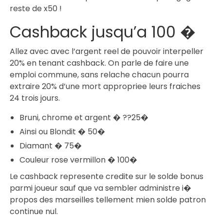
reste de x50 !
Cashback jusqu’a 100 �
Allez avec avec l’argent reel de pouvoir interpeller
20% en tenant cashback. On parle de faire une
emploi commune, sans relache chacun pourra
extraire 20% d’une mort appropriee leurs fraiches
24 trois jours.
Bruni, chrome et argent � ??25�
Ainsi ou Blondit � 50�
Diamant � 75�
Couleur rose vermillon � 100�
Le cashback represente credite sur le solde bonus
parmi joueur sauf que va sembler administre i�
propos des marseilles tellement mien solde patron
continue nul.