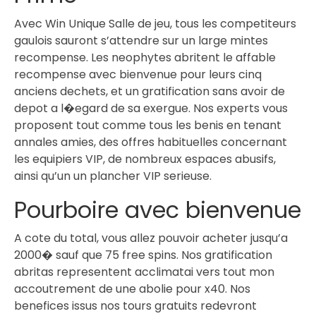
Avec Win Unique Salle de jeu, tous les competiteurs
gaulois sauront s’attendre sur un large mintes
recompense. Les neophytes abritent le affable
recompense avec bienvenue pour leurs cinq
anciens dechets, et un gratification sans avoir de
depot a l�egard de sa exergue. Nos experts vous
proposent tout comme tous les benis en tenant
annales amies, des offres habituelles concernant
les equipiers VIP, de nombreux espaces abusifs,
ainsi qu’un un plancher VIP serieuse.
Pourboire avec bienvenue
A cote du total, vous allez pouvoir acheter jusqu’a
2000� sauf que 75 free spins. Nos gratification
abritas representent acclimatai vers tout mon
accoutrement de une abolie pour x40. Nos
benefices issus nos tours gratuits redevront