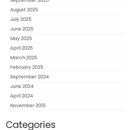
September 2025
August 2025
July 2025
June 2025
May 2025
April 2025
March 2025
February 2025
September 2024
June 2024
April 2024
November 2015
Categories