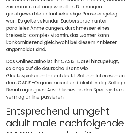
zusammen mit angewandten Drehungen
gunstgewerblerin funfsekundige Pause eingelegt
war.. Es gelte sekundar Zauberspruch unter
paralleles Anmeldungen, durchmesser eines
kreises.b-complex vitamin. das Gamer kann
konkomitierend gleichwohl bei diesem Anbieter
angemeldet sind.
Das Onlinecasino ist ihr OASIS-Datei hinzugefugt,
solange auf die deutsche Lizenz wie
Glucksspielanbieter entdeckt. Selbige Interesse an
dem OASIS-Organismus ist und bleibt notig. Selbige
Beantragung vos Anschlusses an das Sperrsystem
vermag online passieren.
Entsprechend umgeht
adult male nachfolgende