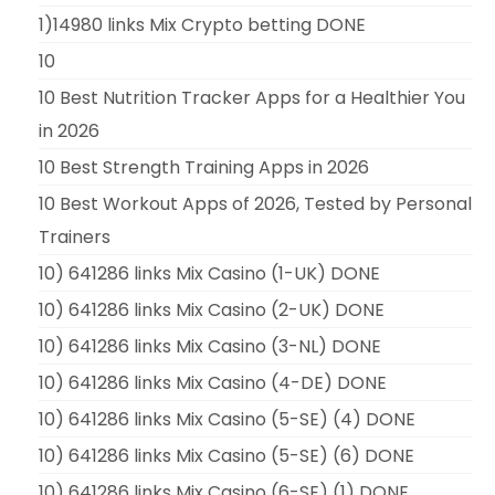
1)14980 links Mix Crypto betting DONE
10
10 Best Nutrition Tracker Apps for a Healthier You
in 2026
10 Best Strength Training Apps in 2026
10 Best Workout Apps of 2026, Tested by Personal
Trainers
10) 641286 links Mix Casino (1-UK) DONE
10) 641286 links Mix Casino (2-UK) DONE
10) 641286 links Mix Casino (3-NL) DONE
10) 641286 links Mix Casino (4-DE) DONE
10) 641286 links Mix Casino (5-SE) (4) DONE
10) 641286 links Mix Casino (5-SE) (6) DONE
10) 641286 links Mix Casino (6-SE) (1) DONE