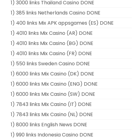
1) 3000 links Thailand Casino DONE
1) 385 links Netherlands Casino DONE
1) 400 links Mix APK appsgames (ES) DONE
1) 4010 links Mix Casino (AR) DONE
1) 4010 links Mix Casino (BG) DONE
1) 4010 links Mix Casino (FR) DONE
1) 550 links Sweden Casino DONE
1) 6000 links Mix Casino (DK) DONE
1) 6000 links Mix Casino (ENG) DONE
1) 6000 links Mix Casino (SW) DONE
1) 7843 links Mix Casino (IT) DONE
1) 7843 links Mix Casino (NL) DONE
1) 8000 links English News DONE
1) 990 links Indonesia Casino DONE