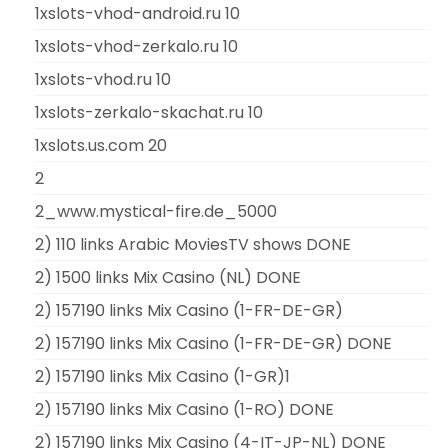
1xslots-vhod-android.ru 10
1xslots-vhod-zerkalo.ru 10
1xslots-vhod.ru 10
1xslots-zerkalo-skachat.ru 10
1xslots.us.com 20
2
2_www.mystical-fire.de_5000
2) 110 links Arabic MoviesTV shows DONE
2) 1500 links Mix Casino (NL) DONE
2) 157190 links Mix Casino (1-FR-DE-GR)
2) 157190 links Mix Casino (1-FR-DE-GR) DONE
2) 157190 links Mix Casino (1-GR)1
2) 157190 links Mix Casino (1-RO) DONE
2) 157190 links Mix Casino (4-IT-JP-NL) DONE