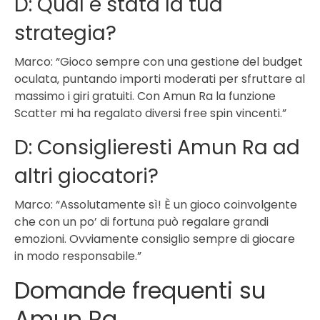
D: Qual è stata la tua
strategia?
Marco: “Gioco sempre con una gestione del budget
oculata‚ puntando importi moderati per sfruttare al
massimo i giri gratuiti. Con Amun Ra la funzione
Scatter mi ha regalato diversi free spin vincenti.”
D: Consiglieresti Amun Ra ad
altri giocatori?
Marco: “Assolutamente sì! È un gioco coinvolgente
che con un po’ di fortuna può regalare grandi
emozioni. Ovviamente consiglio sempre di giocare
in modo responsabile.”
Domande frequenti su
Amun Ra