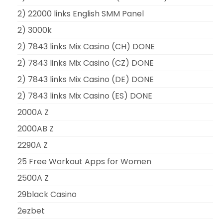
2) 22000 links English SMM Panel
2) 3000k
2) 7843 links Mix Casino (CH) DONE
2) 7843 links Mix Casino (CZ) DONE
2) 7843 links Mix Casino (DE) DONE
2) 7843 links Mix Casino (ES) DONE
2000A Z
2000AB Z
2290A Z
25 Free Workout Apps for Women
2500A Z
29black Casino
2ezbet