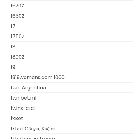
1620Z
1650Z
17
1750Z
18
1800Z
19
1919womans.com 1000
1win Argentina
1winbet.ml
1wins-ci.ci
1xBet
1xbet Οδηγός Καζίνο
1xbetapp-ph.com