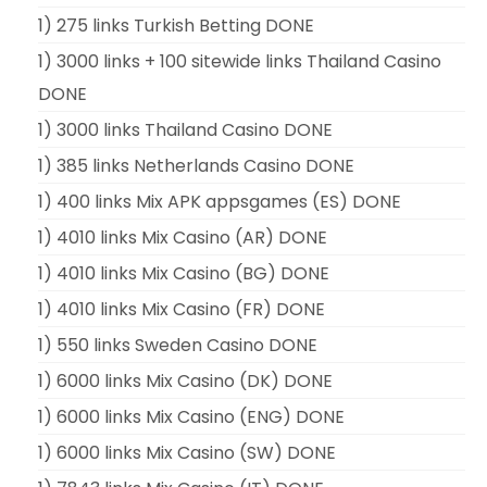
1) 275 links Turkish Betting DONE
1) 3000 links + 100 sitewide links Thailand Casino
DONE
1) 3000 links Thailand Casino DONE
1) 385 links Netherlands Casino DONE
1) 400 links Mix APK appsgames (ES) DONE
1) 4010 links Mix Casino (AR) DONE
1) 4010 links Mix Casino (BG) DONE
1) 4010 links Mix Casino (FR) DONE
1) 550 links Sweden Casino DONE
1) 6000 links Mix Casino (DK) DONE
1) 6000 links Mix Casino (ENG) DONE
1) 6000 links Mix Casino (SW) DONE