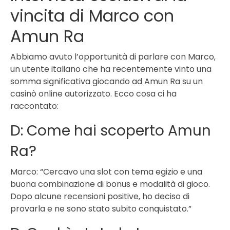
vincita di Marco con
Amun Ra
Abbiamo avuto l’opportunità di parlare con Marco‚
un utente italiano che ha recentemente vinto una
somma significativa giocando ad Amun Ra su un
casinò online autorizzato. Ecco cosa ci ha
raccontato:
D: Come hai scoperto Amun
Ra?
Marco: “Cercavo una slot con tema egizio e una
buona combinazione di bonus e modalità di gioco.
Dopo alcune recensioni positive‚ ho deciso di
provarla e ne sono stato subito conquistato.”