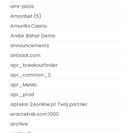
ami-pizza
Amonbet (5)
AmunRa Casino
Andar Bahar Demo
announcements
antsaat.com
apr_breakoutfinder
apr_common_2
apr_MeMo
apr_prod
apteka-24online.pl: Twój partner
aracteknik.com 1000
archive