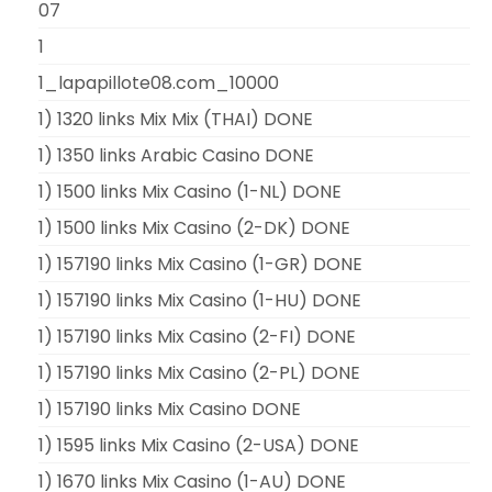
07
1
1_lapapillote08.com_10000
1) 1320 links Mix Mix (THAI) DONE
1) 1350 links Arabic Casino DONE
1) 1500 links Mix Casino (1-NL) DONE
1) 1500 links Mix Casino (2-DK) DONE
1) 157190 links Mix Casino (1-GR) DONE
1) 157190 links Mix Casino (1-HU) DONE
1) 157190 links Mix Casino (2-FI) DONE
1) 157190 links Mix Casino (2-PL) DONE
1) 157190 links Mix Casino DONE
1) 1595 links Mix Casino (2-USA) DONE
1) 1670 links Mix Casino (1-AU) DONE