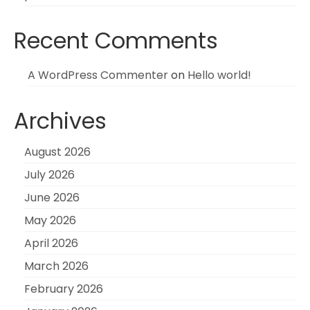
Recent Comments
A WordPress Commenter
on
Hello world!
Archives
August 2026
July 2026
June 2026
May 2026
April 2026
March 2026
February 2026