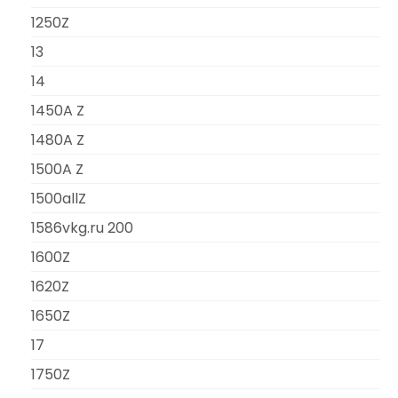
1250Z
13
14
1450A Z
1480A Z
1500A Z
1500allZ
1586vkg.ru 200
1600Z
1620Z
1650Z
17
1750Z