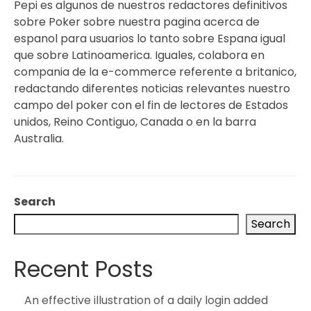
Pepi es algunos de nuestros redactores definitivos
sobre Poker sobre nuestra pagina acerca de
espanol para usuarios lo tanto sobre Espana igual
que sobre Latinoamerica. Iguales, colabora en
compania de la e-commerce referente a britanico,
redactando diferentes noticias relevantes nuestro
campo del poker con el fin de lectores de Estados
unidos, Reino Contiguo, Canada o en la barra
Australia.
Search
Search
Recent Posts
An effective illustration of a daily login added