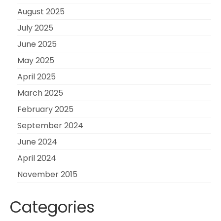
August 2025
July 2025
June 2025
May 2025
April 2025
March 2025
February 2025
September 2024
June 2024
April 2024
November 2015
Categories