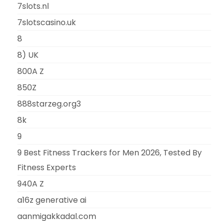
7slots.nl
7slotscasino.uk
8
8) UK
800A Z
850Z
888starzeg.org3
8k
9
9 Best Fitness Trackers for Men 2026, Tested By
Fitness Experts
940A Z
a16z generative ai
aanmigakkadal.com