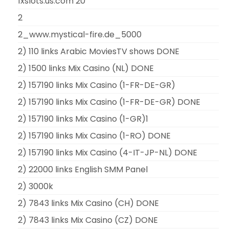
1xslots.us.com 20
2
2_www.mystical-fire.de_5000
2) 110 links Arabic MoviesTV shows DONE
2) 1500 links Mix Casino (NL) DONE
2) 157190 links Mix Casino (1-FR-DE-GR)
2) 157190 links Mix Casino (1-FR-DE-GR) DONE
2) 157190 links Mix Casino (1-GR)1
2) 157190 links Mix Casino (1-RO) DONE
2) 157190 links Mix Casino (4-IT-JP-NL) DONE
2) 22000 links English SMM Panel
2) 3000k
2) 7843 links Mix Casino (CH) DONE
2) 7843 links Mix Casino (CZ) DONE