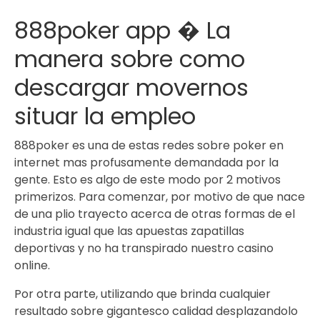
888poker app � La
manera sobre como
descargar movernos
situar la empleo
888poker es una de estas redes sobre poker en
internet mas profusamente demandada por la
gente. Esto es algo de este modo por 2 motivos
primerizos. Para comenzar, por motivo de que nace
de una plio trayecto acerca de otras formas de el
industria igual que las apuestas zapatillas
deportivas y no ha transpirado nuestro casino
online.
Por otra parte, utilizando que brinda cualquier
resultado sobre gigantesco calidad desplazandolo