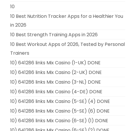
10
10 Best Nutrition Tracker Apps for a Healthier You
in 2026
10 Best Strength Training Apps in 2026
10 Best Workout Apps of 2026, Tested by Personal
Trainers
10) 641286 links Mix Casino (1-UK) DONE
10) 641286 links Mix Casino (2-UK) DONE
10) 641286 links Mix Casino (3-NL) DONE
10) 641286 links Mix Casino (4-DE) DONE
10) 641286 links Mix Casino (5-SE) (4) DONE
10) 641286 links Mix Casino (5-SE) (6) DONE
10) 641286 links Mix Casino (6-SE) (1) DONE
10) 641286 links Mix Casino (6-SE) (2) DONE