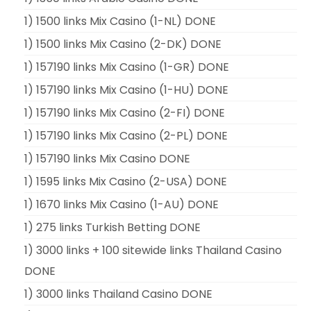
1) 1500 links Mix Casino (1-NL) DONE
1) 1500 links Mix Casino (2-DK) DONE
1) 157190 links Mix Casino (1-GR) DONE
1) 157190 links Mix Casino (1-HU) DONE
1) 157190 links Mix Casino (2-FI) DONE
1) 157190 links Mix Casino (2-PL) DONE
1) 157190 links Mix Casino DONE
1) 1595 links Mix Casino (2-USA) DONE
1) 1670 links Mix Casino (1-AU) DONE
1) 275 links Turkish Betting DONE
1) 3000 links + 100 sitewide links Thailand Casino
DONE
1) 3000 links Thailand Casino DONE