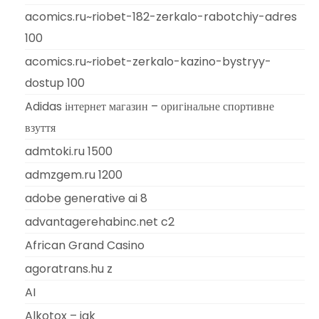
acomics.ru~riobet-182-zerkalo-rabotchiy-adres
100
acomics.ru~riobet-zerkalo-kazino-bystryy-
dostup 100
Adidas інтернет магазин – оригінальне спортивне
взуття
admtoki.ru 1500
admzgem.ru 1200
adobe generative ai 8
advantagerehabinc.net c2
African Grand Casino
agoratrans.hu z
AI
Alkotox – jak