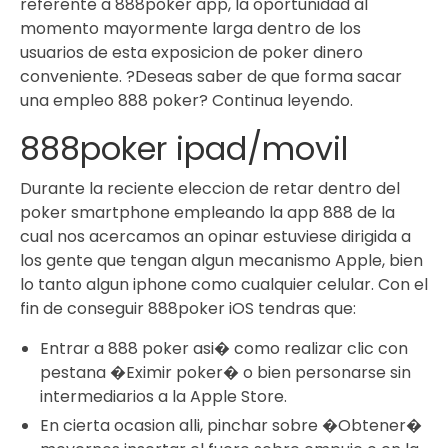
referente a 888poker app, la oportunidad al
momento mayormente larga dentro de los
usuarios de esta exposicion de poker dinero
conveniente. ?Deseas saber de que forma sacar
una empleo 888 poker? Continua leyendo.
888poker ipad/movil
Durante la reciente eleccion de retar dentro del
poker smartphone empleando la app 888 de la
cual nos acercamos an opinar estuviese dirigida a
los gente que tengan algun mecanismo Apple, bien
lo tanto algun iphone como cualquier celular. Con el
fin de conseguir 888poker iOS tendras que:
Entrar a 888 poker asi� como realizar clic con
pestana �Eximir poker� o bien personarse sin
intermediarios a la Apple Store.
En cierta ocasion alli, pinchar sobre �Obtener�