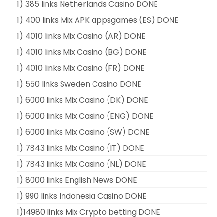
1) 385 links Netherlands Casino DONE
1) 400 links Mix APK appsgames (ES) DONE
1) 4010 links Mix Casino (AR) DONE
1) 4010 links Mix Casino (BG) DONE
1) 4010 links Mix Casino (FR) DONE
1) 550 links Sweden Casino DONE
1) 6000 links Mix Casino (DK) DONE
1) 6000 links Mix Casino (ENG) DONE
1) 6000 links Mix Casino (SW) DONE
1) 7843 links Mix Casino (IT) DONE
1) 7843 links Mix Casino (NL) DONE
1) 8000 links English News DONE
1) 990 links Indonesia Casino DONE
1)14980 links Mix Crypto betting DONE