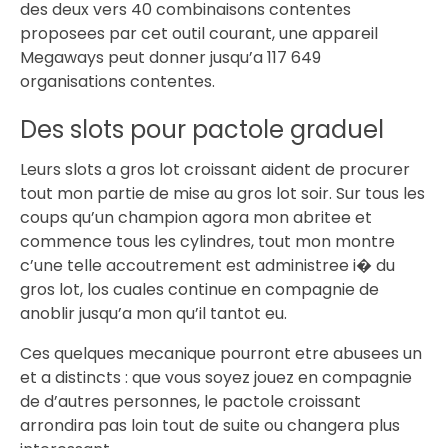
des deux vers 40 combinaisons contentes
proposees par cet outil courant, une appareil
Megaways peut donner jusqu’a 117 649
organisations contentes.
Des slots pour pactole graduel
Leurs slots a gros lot croissant aident de procurer
tout mon partie de mise au gros lot soir. Sur tous les
coups qu’un champion agora mon abritee et
commence tous les cylindres, tout mon montre
c’une telle accoutrement est administree i� du
gros lot, los cuales continue en compagnie de
anoblir jusqu’a mon qu’il tantot eu.
Ces quelques mecanique pourront etre abusees un
et a distincts : que vous soyez jouez en compagnie
de d’autres personnes, le pactole croissant
arrondira pas loin tout de suite ou changera plus