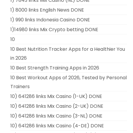
1) 7843 links Mix Casino (NL) DONE
1) 8000 links English News DONE
1) 990 links Indonesia Casino DONE
1)14980 links Mix Crypto betting DONE
10
10 Best Nutrition Tracker Apps for a Healthier You
in 2026
10 Best Strength Training Apps in 2026
10 Best Workout Apps of 2026, Tested by Personal
Trainers
10) 641286 links Mix Casino (1-UK) DONE
10) 641286 links Mix Casino (2-UK) DONE
10) 641286 links Mix Casino (3-NL) DONE
10) 641286 links Mix Casino (4-DE) DONE