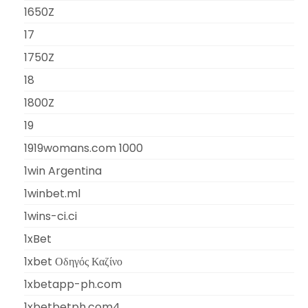
1650Z
17
1750Z
18
1800Z
19
1919womans.com 1000
1win Argentina
1winbet.ml
1wins-ci.ci
1xBet
1xbet Οδηγός Καζίνο
1xbetapp-ph.com
1xbetbetph.com4