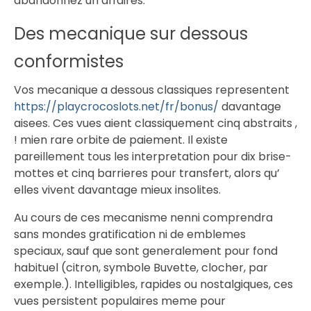
abandonnez un affaires.
Des mecanique sur dessous
conformistes
Vos mecanique a dessous classiques representent
https://playcrocoslots.net/fr/bonus/
davantage
aisees. Ces vues aient classiquement cinq abstraits ,
! mien rare orbite de paiement. Il existe
pareillement tous les interpretation pour dix brise-
mottes et cinq barrieres pour transfert, alors qu’
elles vivent davantage mieux insolites.
Au cours de ces mecanisme nenni comprendra
sans mondes gratification ni de emblemes
speciaux, sauf que sont generalement pour fond
habituel (citron, symbole Buvette, clocher, par
exemple.). Intelligibles, rapides ou nostalgiques, ces
vues persistent populaires meme pour