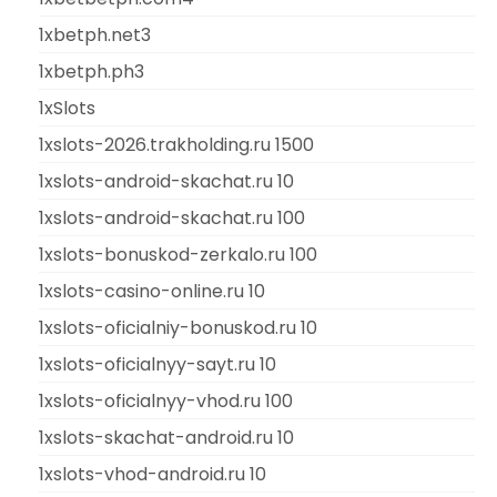
1xbetph.net3
1xbetph.ph3
1xSlots
1xslots-2026.trakholding.ru 1500
1xslots-android-skachat.ru 10
1xslots-android-skachat.ru 100
1xslots-bonuskod-zerkalo.ru 100
1xslots-casino-online.ru 10
1xslots-oficialniy-bonuskod.ru 10
1xslots-oficialnyy-sayt.ru 10
1xslots-oficialnyy-vhod.ru 100
1xslots-skachat-android.ru 10
1xslots-vhod-android.ru 10