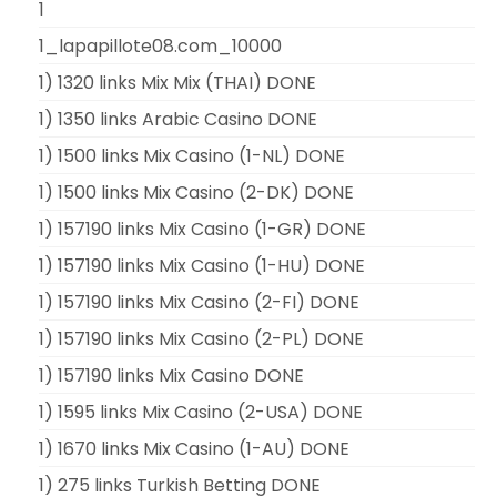
1
1_lapapillote08.com_10000
1) 1320 links Mix Mix (THAI) DONE
1) 1350 links Arabic Casino DONE
1) 1500 links Mix Casino (1-NL) DONE
1) 1500 links Mix Casino (2-DK) DONE
1) 157190 links Mix Casino (1-GR) DONE
1) 157190 links Mix Casino (1-HU) DONE
1) 157190 links Mix Casino (2-FI) DONE
1) 157190 links Mix Casino (2-PL) DONE
1) 157190 links Mix Casino DONE
1) 1595 links Mix Casino (2-USA) DONE
1) 1670 links Mix Casino (1-AU) DONE
1) 275 links Turkish Betting DONE