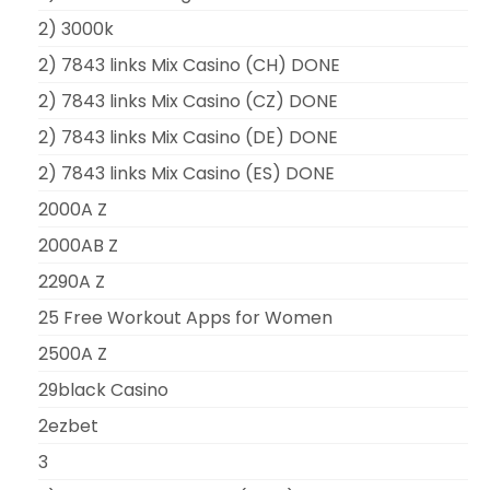
2) 3000k
2) 7843 links Mix Casino (CH) DONE
2) 7843 links Mix Casino (CZ) DONE
2) 7843 links Mix Casino (DE) DONE
2) 7843 links Mix Casino (ES) DONE
2000A Z
2000AB Z
2290A Z
25 Free Workout Apps for Women
2500A Z
29black Casino
2ezbet
3