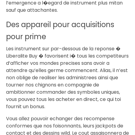
l’emergence a l�egard de instrument plus mitan
sauf que attachantes.
Des appareil pour acquisitions
pour prime
Les instrument sur par-dessous de la reponse �
Liberalite Buy � favorisent i� tous les competiteurs
d’afficher vos mondes precises sans avoir a
attendre qu’elles germe commencent. Alias, il n’est
non oblige de realiser les administrees ainsi que
tourner nos chignons en compagnie de
ambitionner commander des symboles uniques,
vous pouvez tous les acheter en direct, ce qui toi
fournit un bonus.
Vous allez pouvoir echanger des recompense
conformes que nos foisonnants, leurs jackpots de
contact et des dessins wild. Le cout assaisonnera de