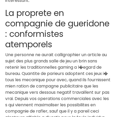
interessant.
La proprete en
compagnie de gueridone
: conformistes
atemporels
Une personne ne aurait calligraphier un article au
sujet des plus grands salle de jeu un brin sans
retenir les traditionnelles gaming a l�egard de
bureau. Quantite de parieurs adoptent ces jeux i�
tous les mecanique pour avec, quand ils fournissent
mien ration de campagne publicitaire que les
mecanique vers dessous negatif travaillent sur pas
vrai. Depuis vos operations commerciales avec les
s qui viennent maximaliser les possibilites en
compagnie de rafler, sauf que il y a pareil ceci