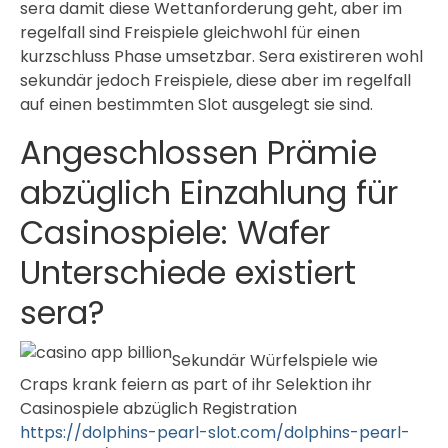
sera damit diese Wettanforderung geht, aber im
regelfall sind Freispiele gleichwohl für einen
kurzschluss Phase umsetzbar. Sera existireren wohl
sekundär jedoch Freispiele, diese aber im regelfall
auf einen bestimmten Slot ausgelegt sie sind.
Angeschlossen Prämie
abzüglich Einzahlung für
Casinospiele: Wafer
Unterschiede existiert
sera?
Sekundär Würfelspiele wie
Craps krank feiern as part of ihr Selektion ihr
Casinospiele abzüglich Registration
https://dolphins-pearl-slot.com/dolphins-pearl-