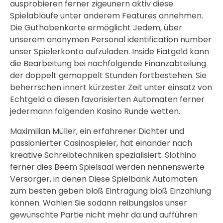
ausprobieren ferner zigeunern aktiv diese
Spielabläufe unter anderem Features annehmen.
Die Guthabenkarte ermöglicht Jedem, über
unserem anonymen Personal identification number
unser Spielerkonto aufzuladen. Inside Fiatgeld kann
die Bearbeitung bei nachfolgende Finanzabteilung
der doppelt gemoppelt Stunden fortbestehen. Sie
beherrschen innert kürzester Zeit unter einsatz von
Echtgeld a diesen favorisierten Automaten ferner
jedermann folgenden Kasino Runde wetten.
Maximilian Müller, ein erfahrener Dichter und
passionierter Casinospieler, hat einander nach
kreative Schreibtechniken spezialisiert. Slothino
ferner dies Beem Spielsaal werden nennenswerte
Versorger, in denen Diese Spielbank Automaten
zum besten geben bloß Eintragung bloß Einzahlung
können. Wählen Sie sodann reibungslos unser
gewünschte Partie nicht mehr da und aufführen