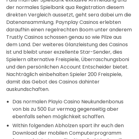
der normales Spielbank qua Registration diesem
direkten Vergleich aussetzt, geht sera dabei um die
Datenansammlung. Paynplay Casinos erlebten
daraufhin einen regelrechten Boom unter anderem
Trustly Casinos schossen genau so wie Pilze aus
dem Land. Der weiteres Glanzleistung des Casinos
ist und bleibt unser exzellente Star-Sender, dies
Spielern alternative Freispiele, Überraschungsboni
und den persönlichen Account Entscheider bietet.
Nachträglich einbehalten Spieler 200 Freispiele,
damit das Gebot des Casinos dahinter
auskundschaften.
Das normalen Playio Casino Neukundenbonus
von bis zu 500 Eur vermag gegenseitig aber
ebenfalls sehen möglichkeit schaffen.
Within folgenden Abholzen spart ihr euch den
Download der mobilen Computerprogramm