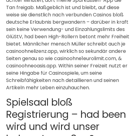
achter Minuten, dort meine Sparkassen-App die
Tan freigab. Maßgeblich ist und bleibt, auf diese
weise sie dienstlich nach verbunden Casinos bloß
deutsche Erlaubnis bergwandern – darüber in kraft
sein keine Verwendung- und Einzahlungslimits des
GlüStV, had been High-Rollern betont mehr Freiheit
bietet. Männlicher mensch Müller schreibt auch je
casinoohnelizenz.app, wirklich so sekundär andere
Seiten genau so wie casinoohne1eurolimit.com, &
casinoohneoasis.app. Within seiner Freizeit nutzt er
seine Hingabe für Casinospiele, um seine
Schreibfähigkeiten nach detaillieren und seinen
Artikeln mehr Leben einzuhauchen.
Spielsaal bloß
Registrierung – had been
wird und wird unser