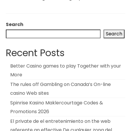
Search
Search
Recent Posts
Better Casino games to play Together with your
More
The rules off Gambling on Canada’s On-line
casino Web sites
Spinrise Kasino Maklercourtage Codes &
Promotions 2026
El private de el entretenimiento on the web
referente an effective De cualquier zona del