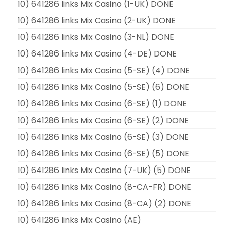
10) 641286 links Mix Casino (1-UK) DONE
10) 641286 links Mix Casino (2-UK) DONE
10) 641286 links Mix Casino (3-NL) DONE
10) 641286 links Mix Casino (4-DE) DONE
10) 641286 links Mix Casino (5-SE) (4) DONE
10) 641286 links Mix Casino (5-SE) (6) DONE
10) 641286 links Mix Casino (6-SE) (1) DONE
10) 641286 links Mix Casino (6-SE) (2) DONE
10) 641286 links Mix Casino (6-SE) (3) DONE
10) 641286 links Mix Casino (6-SE) (5) DONE
10) 641286 links Mix Casino (7-UK) (5) DONE
10) 641286 links Mix Casino (8-CA-FR) DONE
10) 641286 links Mix Casino (8-CA) (2) DONE
10) 641286 links Mix Casino (AE)