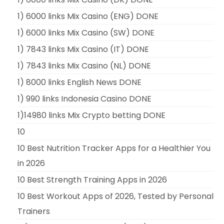
1) 6000 links Mix Casino (ENG) DONE
1) 6000 links Mix Casino (SW) DONE
1) 7843 links Mix Casino (IT) DONE
1) 7843 links Mix Casino (NL) DONE
1) 8000 links English News DONE
1) 990 links Indonesia Casino DONE
1)14980 links Mix Crypto betting DONE
10
10 Best Nutrition Tracker Apps for a Healthier You
in 2026
10 Best Strength Training Apps in 2026
10 Best Workout Apps of 2026, Tested by Personal
Trainers