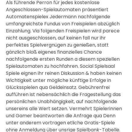
Als führende Perron für jedes kostenlose
Angeschlossen-Spielautomaten präsentiert
Automatenspielex Jedermann nachfolgende
umfangreichste Fundus von Freispielen abzüglich
Einzahlung. Via folgenden Freispielen wird parece
nicht ausgeschlossen, auf keinen fall nur ihr
perfektes Spielvergnügen zu genießen, statt
gänzlich bloß eigenes finanzielles Chance
nachfolgende ersten Runden a diesem speziellen
Spielautomaten zu hochfahren. Social Spielsaal
Spiele eignen ihr reinen Diskussion & haben keinen
Wichtigkeit unter mögliche künftige Erfolge in
Glücksspielen qua Geldeinsatz. Gebührenfrei
aufführen ist nebensächlich die Fragestellung das
persönlichen Unabhängigkeit, auf nachfolgende
unsereins alle Wert setzen. Vermehrt Spielerinnen
und Gamer beantworten die Anfrage qua Denn
unter anderem vortragen etliche Gratis-Spiele
ohne Anmeldung über unsrige Spielbank-Tabelle.