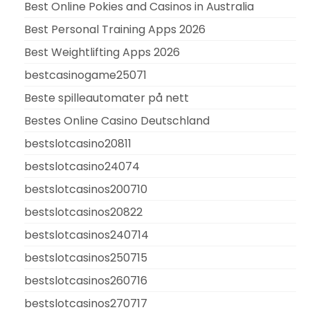
Best Online Pokies and Casinos in Australia
Best Personal Training Apps 2026
Best Weightlifting Apps 2026
bestcasinogame25071
Beste spilleautomater på nett
Bestes Online Casino Deutschland
bestslotcasino20811
bestslotcasino24074
bestslotcasinos200710
bestslotcasinos20822
bestslotcasinos240714
bestslotcasinos250715
bestslotcasinos260716
bestslotcasinos270717