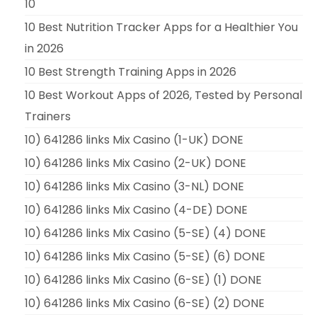
10
10 Best Nutrition Tracker Apps for a Healthier You
in 2026
10 Best Strength Training Apps in 2026
10 Best Workout Apps of 2026, Tested by Personal
Trainers
10) 641286 links Mix Casino (1-UK) DONE
10) 641286 links Mix Casino (2-UK) DONE
10) 641286 links Mix Casino (3-NL) DONE
10) 641286 links Mix Casino (4-DE) DONE
10) 641286 links Mix Casino (5-SE) (4) DONE
10) 641286 links Mix Casino (5-SE) (6) DONE
10) 641286 links Mix Casino (6-SE) (1) DONE
10) 641286 links Mix Casino (6-SE) (2) DONE