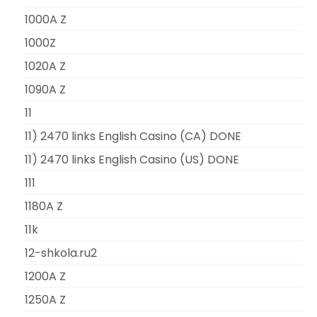
1000A Z
1000Z
1020A Z
1090A Z
11
11) 2470 links English Casino (CA) DONE
11) 2470 links English Casino (US) DONE
111
1180A Z
11k
12-shkola.ru2
1200A Z
1250A Z