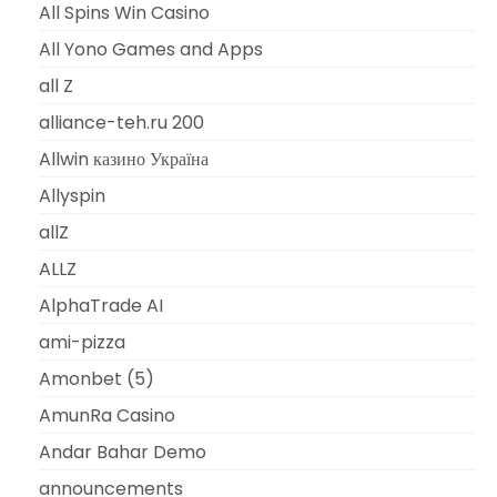
All Spins Win Casino
All Yono Games and Apps
all Z
alliance-teh.ru 200
Allwin казино Україна
Allyspin
allZ
ALLZ
AlphaTrade AI
ami-pizza
Amonbet (5)
AmunRa Casino
Andar Bahar Demo
announcements