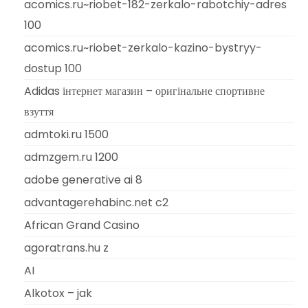
acomics.ru~riobet-182-zerkalo-rabotchiy-adres
100
acomics.ru~riobet-zerkalo-kazino-bystryy-
dostup 100
Adidas інтернет магазин – оригінальне спортивне
взуття
admtoki.ru 1500
admzgem.ru 1200
adobe generative ai 8
advantagerehabinc.net c2
African Grand Casino
agoratrans.hu z
AI
Alkotox – jak