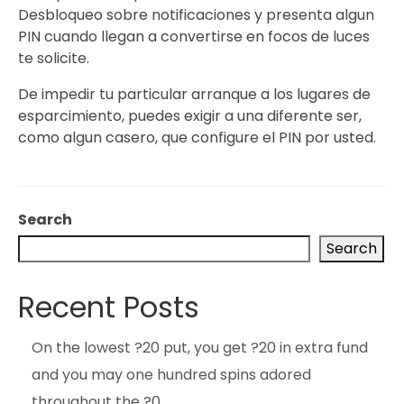
Desbloqueo sobre notificaciones y presenta algun
PIN cuando llegan a convertirse en focos de luces
te solicite.
De impedir tu particular arranque a los lugares de
esparcimiento, puedes exigir a una diferente ser,
como algun casero, que configure el PIN por usted.
Search
Search
Recent Posts
On the lowest ?20 put, you get ?20 in extra fund
and you may one hundred spins adored
throughout the ?0