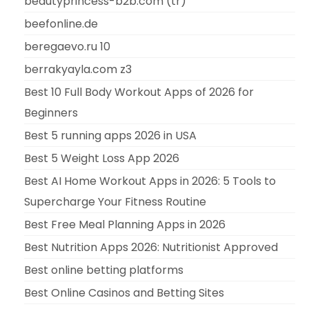
beautyprincess-b2b.com (tr)
beefonline.de
beregaevo.ru 10
berrakyayla.com z3
Best 10 Full Body Workout Apps of 2026 for
Beginners
Best 5 running apps 2026 in USA
Best 5 Weight Loss App 2026
Best AI Home Workout Apps in 2026: 5 Tools to
Supercharge Your Fitness Routine
Best Free Meal Planning Apps in 2026
Best Nutrition Apps 2026: Nutritionist Approved
Best online betting platforms
Best Online Casinos and Betting Sites