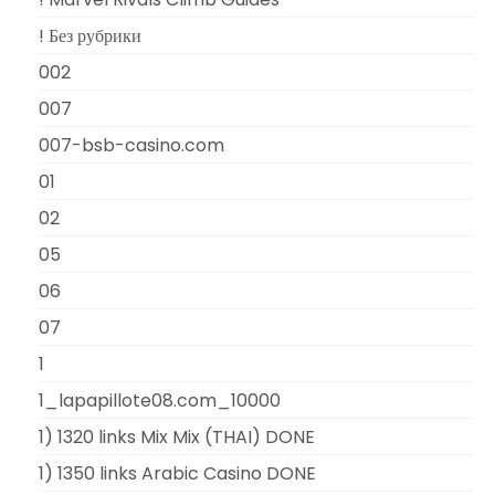
! Без рубрики
002
007
007-bsb-casino.com
01
02
05
06
07
1
1_lapapillote08.com_10000
1) 1320 links Mix Mix (THAI) DONE
1) 1350 links Arabic Casino DONE