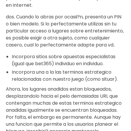
en internet.
dos. Cuando lo abras por ocasii?n, presenta un PIN
o bien modelo. Si lo perfectamente utilizas sin tu
particular acceso a lugares sobre entretenimiento,
es posible exigir a otra sujeto, como cualquier
casero, cual lo perfectamente adapte para vd..
Incorpora sitios sobre apuestas especialistas
(igual que bet365) individuo en individuo.
Incorpora una a la las terminos estrategico
relacionadas con nuestro juego (como situar).
Ahora, los lugares anadidos estan bloqueados,
desplazandolo hacia el pelo demasiadas URL que
contengan muchas de estas terminos estrategico
anadidas igualmente se encuentran bloqueadas.
Por falta, el embargo es permanente. Aunque hay
una funcion que permite a los usuarios planear el