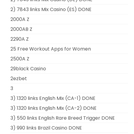
2) 7843 links Mix Casino (ES) DONE
2000A Z
2000AB Z
2290A Z
25 Free Workout Apps for Women
2500A Z
29black Casino
2ezbet
3
3) 1320 links English Mix (CA-1) DONE
3) 1320 links English Mix (CA-2) DONE
3) 550 links English Rare Breed Trigger DONE
3) 990 links Brazil Casino DONE