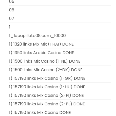
05
06
07
1
1_lapapillote08.com_10000
1) 1320 links Mix Mix (THAI) DONE
1) 1350 links Arabic Casino DONE
1) 1500 links Mix Casino (1-NL) DONE
1) 1500 links Mix Casino (2-DK) DONE
1) 157190 links Mix Casino (1-GR) DONE
1) 157190 links Mix Casino (1-HU) DONE
1) 157190 links Mix Casino (2-FI) DONE
1) 157190 links Mix Casino (2-PL) DONE
1) 157190 links Mix Casino DONE