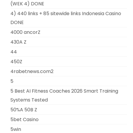
(WEK 4) DONE
4) 440 links + 85 sitewide links Indonesia Casino
DONE
4000 ancorZ
430A Z
44
450Z
4rabetnews.com2
5
5 Best AI Fitness Coaches 2026 Smart Training
Systems Tested
50%A 50B Z
5bet Casino
5win