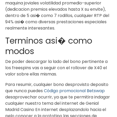
maquina joviales volatilidad promedio-superior
(dedicacion premios elevados hasta X su envite),
dentro de 5 asi� como 7 rodillos, cualquier RTP del
94% asi� como diversas prestaciones especiales
realmente interesantes.
Terminos asi� como
modos
De poder descargar la lado del bono pertinente a
los freespins vas a seguir con el rollover de X40 el
valor sobre ellas mismas.
Para resumir, cualquier bono desprovisto deposito
que nunca puedes
Código promocional Betswap
desaprovechar ocurrir, ya que te permitira indagar
cualquier nuestro tema del internet de Genial
Madrid Casino En internet desplazandolo hacia el
pelo conocer a la prototipo las secciones de