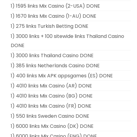
1) 1595 links Mix Casino (2-USA) DONE
1) 1670 links Mix Casino (1-AU) DONE
1) 275 links Turkish Betting DONE
1) 3000 links + 100 sitewide links Thailand Casino
DONE
1) 3000 links Thailand Casino DONE
1) 385 links Netherlands Casino DONE
1) 400 links Mix APK appsgames (ES) DONE
1) 4010 links Mix Casino (AR) DONE
1) 4010 links Mix Casino (BG) DONE
1) 4010 links Mix Casino (FR) DONE
1) 550 links Sweden Casino DONE
1) 6000 links Mix Casino (DK) DONE
1) 6000 links Mix Casino (ENG) DONE