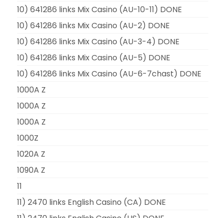
10) 641286 links Mix Casino (AU-10-11) DONE
10) 641286 links Mix Casino (AU-2) DONE
10) 641286 links Mix Casino (AU-3-4) DONE
10) 641286 links Mix Casino (AU-5) DONE
10) 641286 links Mix Casino (AU-6-7chast) DONE
1000A Z
1000A Z
1000A Z
1000Z
1020A Z
1090A Z
11
11) 2470 links English Casino (CA) DONE