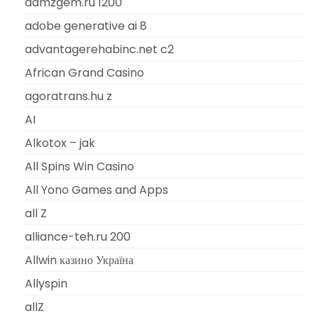
admzgem.ru 1200
adobe generative ai 8
advantagerehabinc.net c2
African Grand Casino
agoratrans.hu z
AI
Alkotox – jak
All Spins Win Casino
All Yono Games and Apps
all Z
alliance-teh.ru 200
Allwin казино Україна
Allyspin
allZ