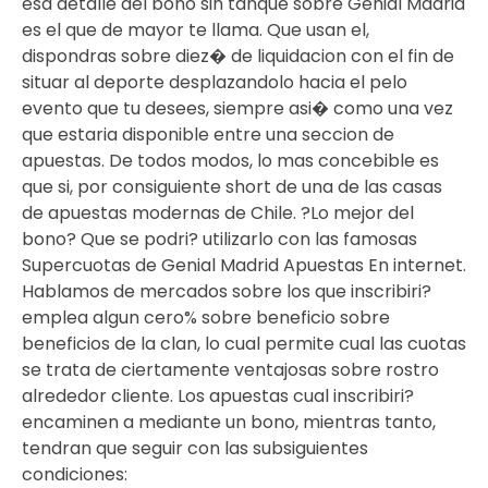
esa detalle del bono sin tanque sobre Genial Madrid
es el que de mayor te llama. Que usan el,
dispondras sobre diez� de liquidacion con el fin de
situar al deporte desplazandolo hacia el pelo
evento que tu desees, siempre asi� como una vez
que estaria disponible entre una seccion de
apuestas. De todos modos, lo mas concebible es
que si, por consiguiente short de una de las casas
de apuestas modernas de Chile. ?Lo mejor del
bono? Que se podri? utilizarlo con las famosas
Supercuotas de Genial Madrid Apuestas En internet.
Hablamos de mercados sobre los que inscribiri?
emplea algun cero% sobre beneficio sobre
beneficios de la clan, lo cual permite cual las cuotas
se trata de ciertamente ventajosas sobre rostro
alrededor cliente. Los apuestas cual inscribiri?
encaminen a mediante un bono, mientras tanto,
tendran que seguir con las subsiguientes
condiciones: