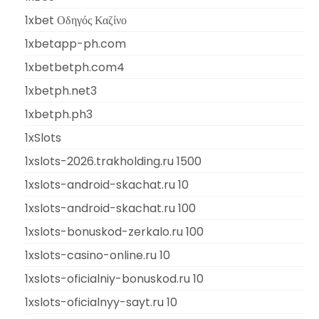
1xbet Οδηγός Καζίνο
1xbetapp-ph.com
1xbetbetph.com4
1xbetph.net3
1xbetph.ph3
1xSlots
1xslots-2026.trakholding.ru 1500
1xslots-android-skachat.ru 10
1xslots-android-skachat.ru 100
1xslots-bonuskod-zerkalo.ru 100
1xslots-casino-online.ru 10
1xslots-oficialniy-bonuskod.ru 10
1xslots-oficialnyy-sayt.ru 10