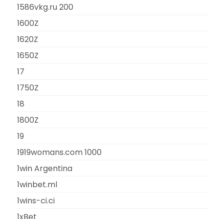
1586vkg.ru 200
1600Z
1620Z
1650Z
17
1750Z
18
1800Z
19
1919womans.com 1000
1win Argentina
1winbet.ml
1wins-ci.ci
1xBet