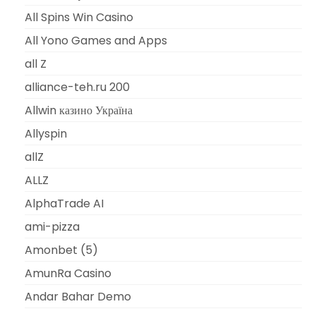
All Spins Win Casino
All Yono Games and Apps
all Z
alliance-teh.ru 200
Allwin казино Україна
Allyspin
allZ
ALLZ
AlphaTrade AI
ami-pizza
Amonbet (5)
AmunRa Casino
Andar Bahar Demo