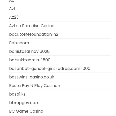
Az
Az1
Az23
Aztec Paradise Casino
backtolifefoundation.in2
Bahiscom
bahistasal nov 6028
barsuki-adm.ru 1500
basaribet-guncel-giris-adresi.com 1000
basswins-casino.co.uk
Bästa Pay N Play Casinon
baza1.kz
bbmpgov.com
BC Game Casino