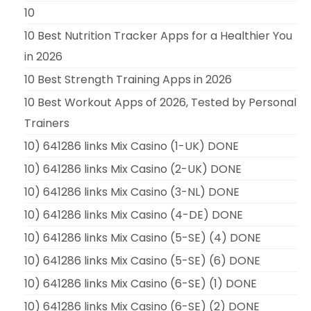
10
10 Best Nutrition Tracker Apps for a Healthier You
in 2026
10 Best Strength Training Apps in 2026
10 Best Workout Apps of 2026, Tested by Personal
Trainers
10) 641286 links Mix Casino (1-UK) DONE
10) 641286 links Mix Casino (2-UK) DONE
10) 641286 links Mix Casino (3-NL) DONE
10) 641286 links Mix Casino (4-DE) DONE
10) 641286 links Mix Casino (5-SE) (4) DONE
10) 641286 links Mix Casino (5-SE) (6) DONE
10) 641286 links Mix Casino (6-SE) (1) DONE
10) 641286 links Mix Casino (6-SE) (2) DONE