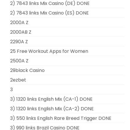
2) 7843 links Mix Casino (DE) DONE
2) 7843 links Mix Casino (ES) DONE
2000A Z
2000AB Z
2290A Z
25 Free Workout Apps for Women
2500A Z
29black Casino
2ezbet
3
3) 1320 links English Mix (CA-1) DONE
3) 1320 links English Mix (CA-2) DONE
3) 550 links English Rare Breed Trigger DONE
3) 990 links Brazil Casino DONE