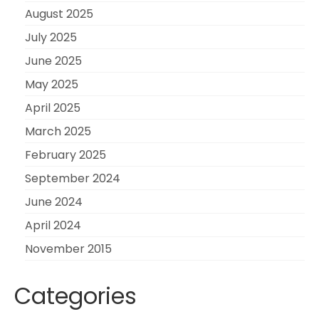
August 2025
July 2025
June 2025
May 2025
April 2025
March 2025
February 2025
September 2024
June 2024
April 2024
November 2015
Categories