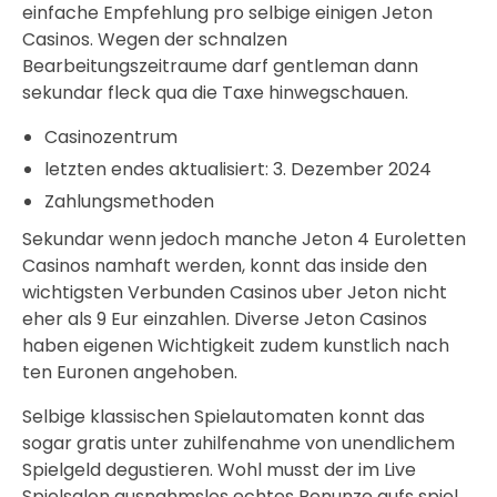
einfache Empfehlung pro selbige einigen Jeton
Casinos. Wegen der schnalzen
Bearbeitungszeitraume darf gentleman dann
sekundar fleck qua die Taxe hinwegschauen.
Casinozentrum
letzten endes aktualisiert: 3. Dezember 2024
Zahlungsmethoden
Sekundar wenn jedoch manche Jeton 4 Euroletten
Casinos namhaft werden, konnt das inside den
wichtigsten Verbunden Casinos uber Jeton nicht
eher als 9 Eur einzahlen. Diverse Jeton Casinos
haben eigenen Wichtigkeit zudem kunstlich nach
ten Euronen angehoben.
Selbige klassischen Spielautomaten konnt das
sogar gratis unter zuhilfenahme von unendlichem
Spielgeld degustieren. Wohl musst der im Live
Spielsalon ausnahmslos echtes Penunze aufs spiel