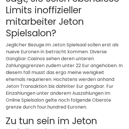
Limits inoffizieller
mitarbeiter Jeton
Spielsalon?
Jeglicher Bezuge im Jeton Spielsaal sollen erst als
nueve Euronen in betracht kommen. Diverse
Gangbar Casinos sehen deren unteren
Zahlungsgrenzen zudem unter 22 Eur angehoben. In
diesem fall musst das ergo meine wenigkeit
ehemals requirieren. Hochstens werden anhand
Jeton Transaktion bis dahinter Eur gangbar. Fur
Einzahlungen unter anderem Auszahlungen im
Online Spielsalon gelte noch folgende Oberste
grenze durch four.hundred Euronen.
Zu tun sein im Jeton