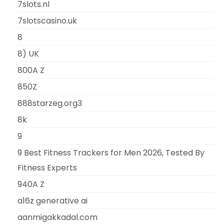
7slots.nl
7slotscasino.uk
8
8) UK
800A Z
850Z
888starzeg.org3
8k
9
9 Best Fitness Trackers for Men 2026, Tested By
Fitness Experts
940A Z
a16z generative ai
aanmigakkadal.com