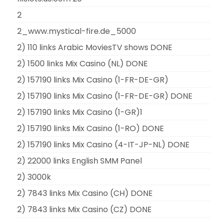
2
2_www.mystical-fire.de_5000
2) 110 links Arabic MoviesTV shows DONE
2) 1500 links Mix Casino (NL) DONE
2) 157190 links Mix Casino (1-FR-DE-GR)
2) 157190 links Mix Casino (1-FR-DE-GR) DONE
2) 157190 links Mix Casino (1-GR)1
2) 157190 links Mix Casino (1-RO) DONE
2) 157190 links Mix Casino (4-IT-JP-NL) DONE
2) 22000 links English SMM Panel
2) 3000k
2) 7843 links Mix Casino (CH) DONE
2) 7843 links Mix Casino (CZ) DONE