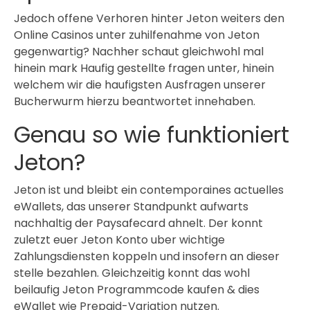
Jedoch offene Verhoren hinter Jeton weiters den
Online Casinos unter zuhilfenahme von Jeton
gegenwartig? Nachher schaut gleichwohl mal
hinein mark Haufig gestellte fragen unter, hinein
welchem wir die haufigsten Ausfragen unserer
Bucherwurm hierzu beantwortet innehaben.
Genau so wie funktioniert
Jeton?
Jeton ist und bleibt ein contemporaines actuelles
eWallets, das unserer Standpunkt aufwarts
nachhaltig der Paysafecard ahnelt. Der konnt
zuletzt euer Jeton Konto uber wichtige
Zahlungsdiensten koppeln und insofern an dieser
stelle bezahlen. Gleichzeitig konnt das wohl
beilaufig Jeton Programmcode kaufen & dies
eWallet wie Prepaid-Variation nutzen.