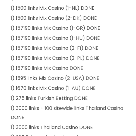
1) 1500 links Mix Casino (1-NL) DONE
1) 1500 links Mix Casino (2-DK) DONE
1) 157190 links Mix Casino (1-GR) DONE
1) 157190 links Mix Casino (1-HU) DONE
1) 157190 links Mix Casino (2-FI) DONE
1) 157190 links Mix Casino (2-PL) DONE
1) 157190 links Mix Casino DONE
1) 1595 links Mix Casino (2-USA) DONE
1) 1670 links Mix Casino (1-AU) DONE
1) 275 links Turkish Betting DONE
1) 3000 links + 100 sitewide links Thailand Casino
DONE
1) 3000 links Thailand Casino DONE