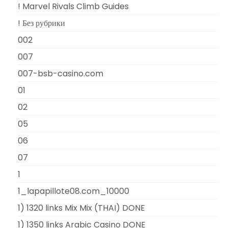
! Marvel Rivals Climb Guides
! Без рубрики
002
007
007-bsb-casino.com
01
02
05
06
07
1
1_lapapillote08.com_10000
1) 1320 links Mix Mix (THAI) DONE
1) 1350 links Arabic Casino DONE