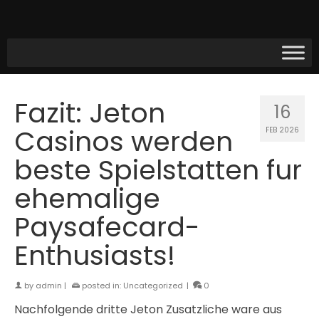
Fazit: Jeton
16
Casinos werden
FEB 2026
beste Spielstatten fur
ehemalige
Paysafecard-
Enthusiasts!
by
admin
|
posted in:
Uncategorized
|
0
Nachfolgende dritte Jeton Zusatzliche ware aus