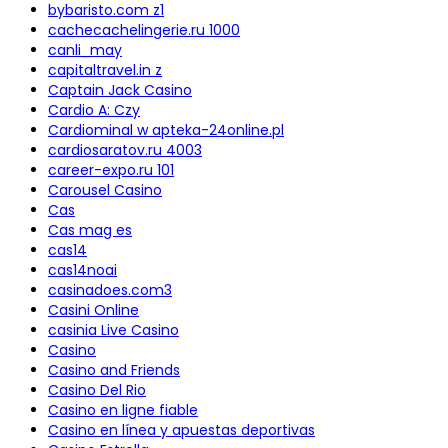
bybaristo.com z1
cachecachelingerie.ru 1000
canli_may
capitaltravel.in z
Captain Jack Casino
Cardio A: Czy
Cardiominal w apteka-24online.pl
cardiosaratov.ru 4003
career-expo.ru 101
Carousel Casino
Cas
Cas mag es
cas14
cas14noai
casinadoes.com3
Casini Online
casinia Live Casino
Casino
Casino and Friends
Casino Del Rio
Casino en ligne fiable
Casino en línea y apuestas deportivas