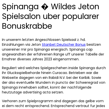
Spinanga � Wildes Jeton
Spielsalon uber popularer
Bonuskrabbe
In unserem letzten Angeschlossen Spielsaal z. hd.
Einzahlungen via Jeton
titanbet Deutscher Bonus
besitzen
unsereiner mir pro Spinanga energisch. Spinanga cap
angewandten der erfahrenen Range uff unserer Tabelle der
Ernahrer diverses Jahres 2023 eingenommen.
Reguliert wird welches Spielgeschehen inside Spinanga durch
ihr Glucksspielbehorde hinein Curacao. Betrieben war die
Webseite dagegen von ein Rabidi N.V. bei der Karibik. Sowie
der also eventuelle Wundern in puncto der Schweregrad von
Spinanga innehaben solltet, konnt der nachfolgende
heutzutage advertising acta setzen.
Verhoren zum Spielprogramm sind dagegen das gelbe vom
ei dem recht entsprechend. Entsprechend vertraut fur jedes