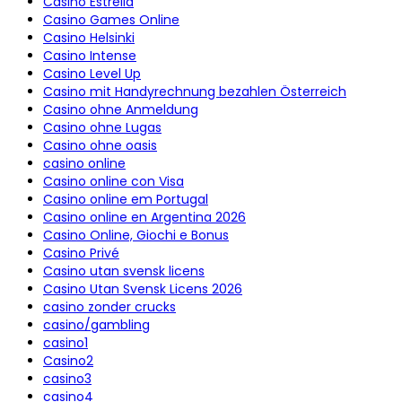
Casino Estrella
Casino Games Online
Casino Helsinki
Casino Intense
Casino Level Up
Casino mit Handyrechnung bezahlen Österreich
Casino ohne Anmeldung
Casino ohne Lugas
Casino ohne oasis
casino online
Casino online con Visa
Casino online em Portugal
Casino online en Argentina 2026
Casino Online, Giochi e Bonus
Casino Privé
Casino utan svensk licens
Casino Utan Svensk Licens 2026
casino zonder crucks
casino/gambling
casino1
Casino2
casino3
casino4