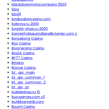
blackdownmotorcompany 0503
blog
blog11
boaboabetcasino.com
bobrovs.ru 2000
bogatir-shop.ru 2000
bonniefrolixaustraliansilkyterrier.com c
Bonuskong Casino
Boo Casino
Boomerang Casino
Box24 Casino
BP77 Casino
Britsino
Bronze Casino
bt_,apr_main
bt_apr_common_1
bt_apr_common_2
bt_apr_pt
bubbleshop.ru 10
burugames.com x3
butikkosmetik.com
Buumi Casino