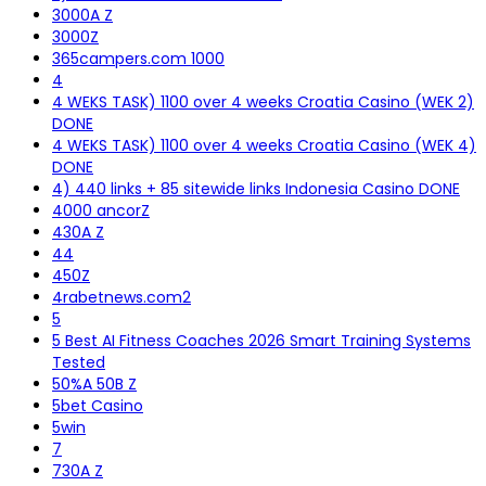
3000A Z
3000Z
365campers.com 1000
4
4 WEKS TASK) 1100 over 4 weeks Croatia Casino (WEK 2)
DONE
4 WEKS TASK) 1100 over 4 weeks Croatia Casino (WEK 4)
DONE
4) 440 links + 85 sitewide links Indonesia Casino DONE
4000 ancorZ
430A Z
44
450Z
4rabetnews.com2
5
5 Best AI Fitness Coaches 2026 Smart Training Systems
Tested
50%A 50B Z
5bet Casino
5win
7
730A Z